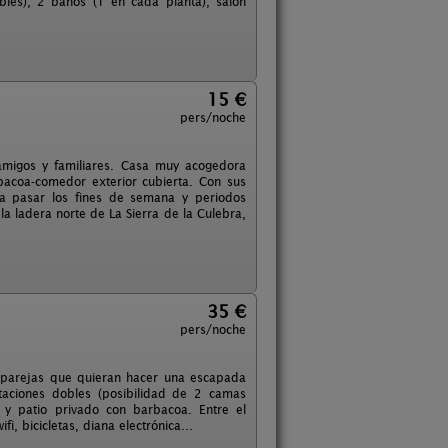
les), 2 baños (1 en cada planta), salón
15 €
pers/noche
migos y familiares. Casa muy acogedora
acoa-comedor exterior cubierta. Con sus
da pasar los fines de semana y periodos
la ladera norte de La Sierra de la Culebra,
35 €
pers/noche
a parejas que quieran hacer una escapada
taciones dobles (posibilidad de 2 camas
 y patio privado con barbacoa. Entre el
i, bicicletas, diana electrónica...