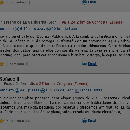
Email
(2 comentarios)
en
Fresno de La Valduerna
(León)
a
24,2 km
de Congosta (Zamora)
completo
6-11+4 plazas
60 km de León
agata en el valle del Duerna (Valduerna). A la sombra del mítico monte Tel
 de La Bañeza y 15 de Astorga. Disfrutaréis de un entorno de agua y arbol
a. Nuestra casa dispone de un salón-cocina con dos chimeneas. Cinco habita
redor; dos patios, uno de ellos con parrilla y mesa. La casa se encuentra si
ncina; ideal para practicar senderismo y bicicleta. Astorga, la capital se en
Email
(1 comentario)
 Soñado II
en
Pozos
(León)
a
25 km
de Congosta (Zamora)
completo
4+1 plazas
115 km de León
Fechas Libres
de alquiler completo pensada para alojar grupos de 2 a 5 personas. Ide
 quieran hacer algo diferente. La casa cuenta con dos habitaciones dobles, y
Aceptamos una mascota pequeña por reserva y ofrecemos Wifi gratuito. La c
stufa de pellets en el salón, tv plana, videoconsola wii, diana electrónica,...
Email
(3 comentarios)