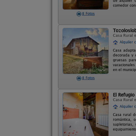
de alquiler
comedor con 
8 Fotos
Tozoloslo
Casa Rural 
Alquiler 
Casa adapta
decorada y 
gruesas par
vacacionales 
en el munici
8 Fotos
El Refugio
Casa Rural 
Alquiler 
Casa rural d
romántica, o
supletorias
equipamiento 