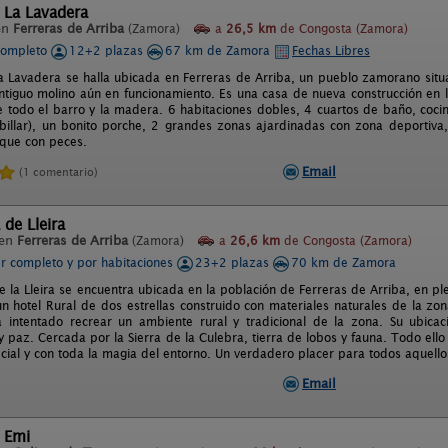
 La Lavadera
en
Ferreras de Arriba
(Zamora)
a
26,5 km
de Congosta (Zamora)
completo
12+2 plazas
67 km de Zamora
Fechas Libres
a Lavadera se halla ubicada en Ferreras de Arriba, un pueblo zamorano situa
antiguo molino aún en funcionamiento. Es una casa de nueva construcción en la
 todo el barro y la madera. 6 habitaciones dobles, 4 cuartos de baño, coci
e billar), un bonito porche, 2 grandes zonas ajardinadas con zona deportiva
nque con peces.
Email
(1 comentario)
 de Lleira
 en
Ferreras de Arriba
(Zamora)
a
26,6 km
de Congosta (Zamora)
er completo y por habitaciones
23+2 plazas
70 km de Zamora
e la Lleira se encuentra ubicada en la población de Ferreras de Arriba, en 
n hotel Rural de dos estrellas construido con materiales naturales de la zo
 intentado recrear un ambiente rural y tradicional de la zona. Su ubica
y paz. Cercada por la Sierra de la Culebra, tierra de lobos y fauna. Todo ell
cial y con toda la magia del entorno. Un verdadero placer para todos aquellos
Email
 Emi