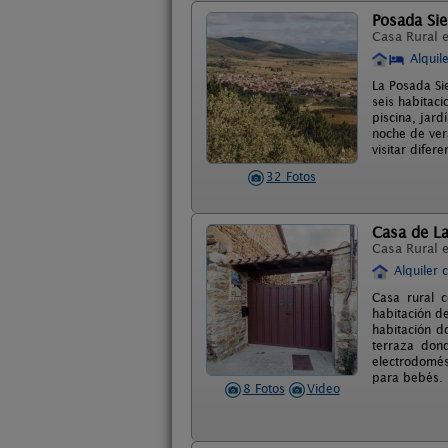
Posada Sie
Casa Rural 
Alquil
La Posada Si
seis habitaci
piscina, jar
noche de ver
visitar difer
32 Fotos
Casa de L
Casa Rural 
Alquiler 
Casa rural 
habitación d
habitación d
terraza don
electrodomés
para bebés.
8 Fotos
Video