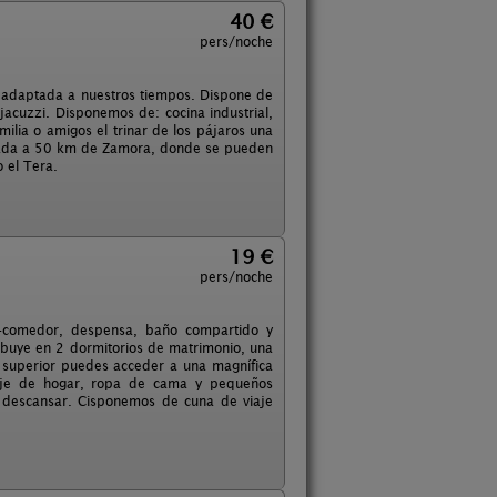
40 €
pers/noche
a adaptada a nuestros tiempos. Dispone de
 jacuzzi. Disponemos de: cocina industrial,
ilia o amigos el trinar de los pájaros una
egiada a 50 km de Zamora, donde se pueden
o el Tera.
19 €
pers/noche
ón-comedor, despensa, baño compartido y
ribuye en 2 dormitorios de matrimonio, una
 superior puedes acceder a una magnífica
aje de hogar, ropa de cama y pequeños
y descansar. Cisponemos de cuna de viaje