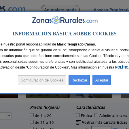
Anúnciate gratis
Acceso Propietar
Busca por pueblo
INFORMACIÓN BÁSICA SOBRE COOKIES
ngosta
 de Congosta
de nuestro portal responsabilidad de
Mario Temprado Casas
.
o de información que se guarda en tu pc, smartphone o tablet al visitar el port
ecesarias para que todo funcione correctamente son las Cookies Técnicas y no ne
rias), personalizadas según tus preferencias y con publicidad ajustada a tus búsq
sactivación desde “Configuración de Cookies”. Más información en nuestra
POLÍTI
La Venta de los Arribes
Cas
6 pers.
42+1 pers.
23 €
25 €
Formariz de Sayago (Zamora)
Fo
e
desde
Precio (€/pers)
Características
de 1 a 20
Piscina
Admite animales
de 21 a 30
Mostrar más características