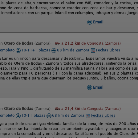
la planta de abajo encontramos el salón con Wifi, comedor y la cocina, c
pone de zona de barbacoa, comedor exterior con zona de bar y descanso, 
s inmediaciones con un parque infantil con columpios, tobogan y demas juegos 
Email
en
Otero de Bodas
(Zamora)
a
21,2 km
de Congosta (Zamora)
completo
10-11+1 plazas
68 km de Zamora
Fechas Libres
a Lar es un rincón para descansar y descubrir... Esperamos vuestra visita a 
eblo de Otero de Bodas - Zamora y todos sus alrededores, sintiendo la brisa 
zo, Jara y Pino... disfrutando de su magnífica Fauna y Flora así como de sus
lojamiento para 10 personas ( 11 con la cama adicional), en sus 2 plantas c
 una de ellas triple para que duerman los peques juntos, 3 baños, cocina com
Email
en
Otero de Bodas
(Zamora)
a
21,4 km
de Congosta (Zamora)
completo
10-11 plazas
68 km de Zamora
Fechas Libres
rge a partir de una antigua vivienda familiar de la zona, de más de 200 año
o interior se ha intentado crear un ambiente agradable y acogedor que r
mpre en la comodidad y en el descanso. Se sitúa en el pueblo de Otero de B