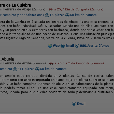
rra de La Culebra
en
Ferreras de Abajo
(Zamora)
a
25,7 km
de Congosta (Zamora)
er completo y por habitaciones
16 plazas
60 km de Zamora
erra de la Culebra está situada en Ferreras de Abajo. Es una casa centenari
ones con baño individual, wifi, tv, secador. Siendo una de ellas una suite con
dín y un porche en sus exteriores con barbacoa, donde poder escuchar con fam
ano o la tranquilidad de una noche de invierno. Tiene una ubicación privil
entes lugares: Lago de Sanabria, Sierra de la culebra, Playa de Villardeciervos 
Web
Email
980..Ver teléfonos
a Abuela
en
Ferreras de Arriba
(Zamora)
a
26,5 km
de Congosta (Zamora)
completo
8+1 plazas
68 km de Zamora
con amplio patio cerrado, dividida en 2 plantas. Consta de cocina, sal
e dormitorio con aseo incorporado en planta baja. La planta superior se dist
oble y un baño completo. Además desde 2 de las habitaciones de la planta
de podrás tomar el sol. Es una casa completamente equipada con men
ticos, ideada para que puedas olvidarte de todo y dedicarte a disfrutar 
Email