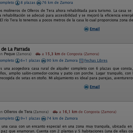
completo
8 plazas
76 km de Zamora
os molineros de Olleros de Tera ahora rehabilitada para turismo. La casa se
rehabilitación se adecuó para accesibilidad y se mejoró la eficiencia energét
El río Tera lo tenemos a pocos metros de la casa lo cual proporciona zona d
Email
 de La Parrada
en
Peque
(Zamora)
a
15,3 km
de Congosta (Zamora)
completo
6+1 plazas
90 km de Zamora
Fechas Libres
s una acogedora casa rural de alquiler completo con 6 plazas que consta, 
ños, amplio salón-comedor-cocina y patio con porche. Lugar tranquilo, con b
ecogida de setas en otoño. Mi alojamiento es ideal para parejas, aventureros,
Email
en
Olleros de Tera
(Zamora)
a
16,1 km
de Congosta (Zamora)
completo
9+1 plazas
74 km de Zamora
s una casa con un encanto especial en una zona muy tranquila, ubicada en 
y paz que enamoran. Cuenta con 2 plantas y 5 habitaciones (una de ellas co