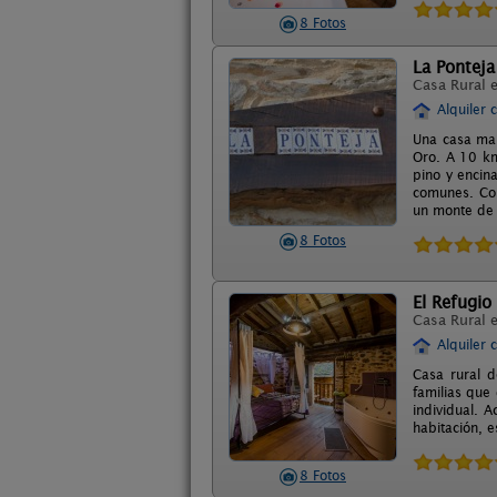
8 Fotos
La Ponteja
Casa Rural 
Alquiler 
Una casa mar
Oro. A 10 km
pino y encin
comunes. Cor
un monte de e
8 Fotos
El Refugio
Casa Rural 
Alquiler 
Casa rural 
familias que
individual. 
habitación, e
8 Fotos