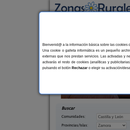
Busca por alojamiento
Alojamientos
>
Castilla y León
>
Zamora
> Co
Casas Rurales cerca
Bienvenid@ a la información básica sobre las cookies 
Una cookie o galleta informática es un pequeño archiv
externas que nos prestan servicios. Las activadas y n
activarás el resto de cookies (analíticas y publicita
pulsando el botón
Rechazar
o elegir su activación/de
914
El Descanso de Sanabria
16 pers.
38 €
Zamora)
Trefacio (Zamora)
desde
desd
Buscar
Comunidades:
Provincias/Islas: