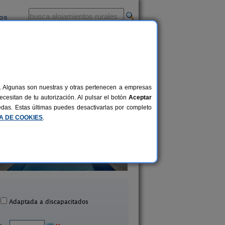
ios
-
al. Algunas son nuestras y otras pertenecen a empresas
cesitan de tu autorización. Al pulsar el botón
Aceptar
uedas. Estas últimas puedes desactivarlas por completo
CA DE COOKIES
.
as Rurales ARRIBES DURII
El Corazón Verd
2-42+1 pers.
25 €
rmariz de Sayago (Zamora)
Badilla (Zamora)
desde
Adaptada a discapacitados