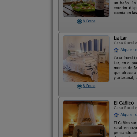
un baño. En 
exterior dis
cuenta en la
8 Fotos
La Lar
Casa Rural 
Alquiler 
Casa Rural L
Lar, en el pu
montes de Bre
que ofrece a
y artesanal,
8 Fotos
El Cañico
Casa Rural 
Alquiler 
El Cañico su
rural en cuy
pensando sie