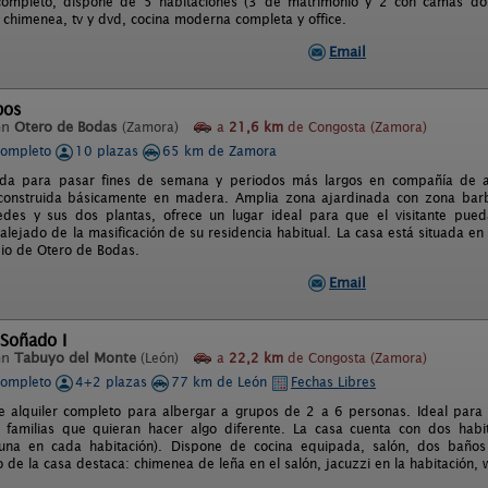
 completo, dispone de 5 habitaciones (3 de matrimonio y 2 con camas dob
chimenea, tv y dvd, cocina moderna completa y office.
Email
bos
en
Otero de Bodas
(Zamora)
a
21,6 km
de Congosta (Zamora)
completo
10 plazas
65 km de Zamora
da para pasar fines de semana y periodos más largos en compañía de a
construida básicamente en madera. Amplia zona ajardinada con zona barb
edes y sus dos plantas, ofrece un lugar ideal para que el visitante pue
alejado de la masificación de su residencia habitual. La casa está situada en 
pio de Otero de Bodas.
Email
 Soñado I
en
Tabuyo del Monte
(León)
a
22,2 km
de Congosta (Zamora)
completo
4+2 plazas
77 km de León
Fechas Libres
e alquiler completo para albergar a grupos de 2 a 6 personas. Ideal par
 familias que quieran hacer algo diferente. La casa cuenta con dos habi
, una en cada habitación). Dispone de cocina equipada, salón, dos baños
de la casa destaca: chimenea de leña en el salón, jacuzzi en la habitación, wif