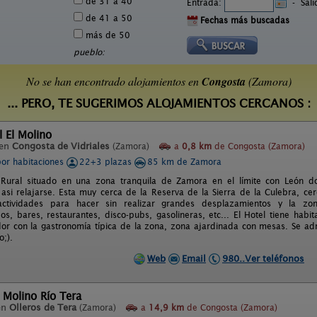
de 31 a 40
Entrada:
-
Sal
de 41 a 50
Fechas más buscadas
más de 50
pueblo:
No se han encontrado alojamientos en
Congosta
(Zamora)
... PERO, TE SUGERIMOS ALOJAMIENTOS CERCANOS :
l El Molino
 en
Congosta de Vidriales
(Zamora)
a
0,8 km
de Congosta (Zamora)
por habitaciones
22+3 plazas
85 km de Zamora
 Rural situado en una zona tranquila de Zamora en el límite con León 
 asi relajarse. Esta muy cerca de la Reserva de la Sierra de la Culebra, c
ctividades para hacer sin realizar grandes desplazamientos y la zona
s, bares, restaurantes, disco-pubs, gasolineras, etc... El Hotel tiene habita
or con la gastronomía típica de la zona, zona ajardinada con mesas. Se ad
o;).
Web
Email
980..Ver teléfonos
 Molino Río Tera
en
Olleros de Tera
(Zamora)
a
14,9 km
de Congosta (Zamora)