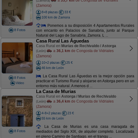
a
35,7 km
de Congosta de Vidriales
(Zamora)
(Zamora)
8+8 plazas
33 €
100 km de Zamora
Ponemos a su disposición 4 Apartamentos Rurales
8 Fotos
con encanto en Palacios de Sanabria, junto al Parque
Natural del Lago de Sanabria, Zamora. L ...
Casa Rural Las Águedas
Casa Rural en
Murias de Rechivaldo / Astorga
a
36,1 km
de Congosta de Vidriales
(León)
(Zamora)
10+2 plazas
25 €
46 km de León
La Casa Rural Las Águedas es la mejor opción para
8 Fotos
practicar el Turismo Rural y alojarse en Astorga pero en un
Video
entorno más natural. A menos d ...
La Casa de Murias
Casa Rural en
Astorga / Murias de Rechivaldo
a
36,4 km
de Congosta de Vidriales
(León)
(Zamora)
4-8+2 plazas
23 €
55 km de León
La Casa de Murias es una casa maragata de
8 Fotos
mediados del Siglo XIX, de alquiler completo. Localizada
en pleno Camino de Santiago, en el tranqu ...