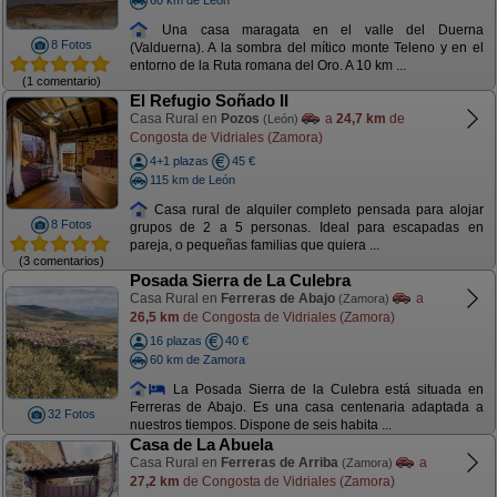
Una casa maragata en el valle del Duerna
8 Fotos
(Valduerna). A la sombra del mítico monte Teleno y en el
entorno de la Ruta romana del Oro. A 10 km ...
(1 comentario)
El Refugio Soñado II
Casa Rural en
Pozos
a
24,7 km
de
(León)
Congosta de Vidriales (Zamora)
4+1 plazas
45 €
115 km de León
Casa rural de alquiler completo pensada para alojar
8 Fotos
grupos de 2 a 5 personas. Ideal para escapadas en
pareja, o pequeñas familias que quiera ...
(3 comentarios)
Posada Sierra de La Culebra
Casa Rural en
Ferreras de Abajo
a
(Zamora)
26,5 km
de Congosta de Vidriales (Zamora)
16 plazas
40 €
60 km de Zamora
La Posada Sierra de la Culebra está situada en
Ferreras de Abajo. Es una casa centenaria adaptada a
32 Fotos
nuestros tiempos. Dispone de seis habita ...
Casa de La Abuela
Casa Rural en
Ferreras de Arriba
a
(Zamora)
27,2 km
de Congosta de Vidriales (Zamora)