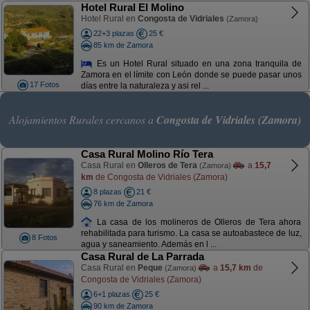
Hotel Rural El Molino
Hotel Rural en
Congosta de Vidriales
(Zamora)
22+3 plazas
25 €
85 km de Zamora
Es un Hotel Rural situado en una zona tranquila de
Zamora en el límite con León donde se puede pasar unos
17 Fotos
días entre la naturaleza y asi rel ...
Alojamientos Rurales cercanos a
Congosta de Vidriales (Zamora)
Casa Rural Molino Río Tera
Casa Rural en
Olleros de Tera
a
15,7
(Zamora)
km
de Congosta de Vidriales (Zamora)
8 plazas
21 €
76 km de Zamora
La casa de los molineros de Olleros de Tera ahora
rehabilitada para turismo. La casa se autoabastece de luz,
8 Fotos
agua y saneamiento. Además en l ...
Casa Rural de La Parrada
Casa Rural en
Peque
a
15,7 km
de
(Zamora)
Congosta de Vidriales (Zamora)
6+1 plazas
25 €
90 km de Zamora