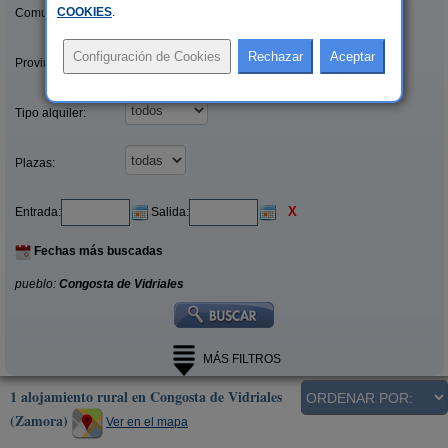
COOKIES
.
Comunidades:
Provincias/Islas:
Tipo alquiler:
Plazas:
X
Entrada:
Salida:
Fechas más buscadas
pueblo:
Congosta de Vidriales
MÁS FILTROS
1 alojamiento rural en Congosta de Vidriales
(Zamora)
Ver en el mapa