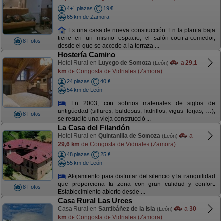
4+1 plazas
19 €
65 km de Zamora
Es una casa de nueva construcción. En la planta baja
tiene en un mismo espacio, el salón-cocina-comedor,
8 Fotos
desde el que se accede a la terraza ...
Hostería Camino
Hotel Rural en
Luyego de Somoza
a
29,1
(León)
km
de Congosta de Vidriales (Zamora)
24 plazas
40 €
54 km de León
En 2003, con sobrios materiales de siglos de
antigüedad (sillares, baldosas, ladrillos, vigas, forjas, …),
8 Fotos
se resucitó una vieja construcció ...
La Casa del Filandón
Hotel Rural en
Quintanilla de Somoza
a
(León)
29,6 km
de Congosta de Vidriales (Zamora)
48 plazas
25 €
55 km de León
Alojamiento para disfrutar del silencio y la tranquilidad
que proporciona la zona con gran calidad y confort.
8 Fotos
Establecimiento abierto desde ...
Casa Rural Las Urces
Casa Rural en
Santibáñez de la Isla
a
30
(León)
km
de Congosta de Vidriales (Zamora)