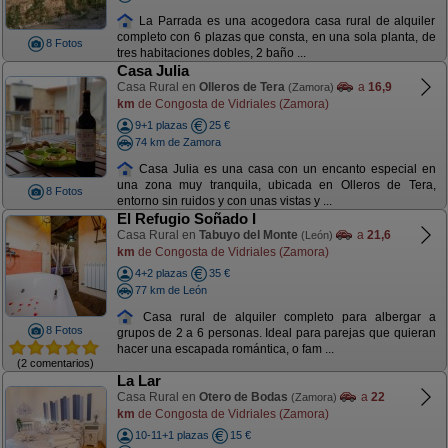
La Parrada es una acogedora casa rural de alquiler
completo con 6 plazas que consta, en una sola planta, de
8 Fotos
tres habitaciones dobles, 2 baño ...
Casa Julia
Casa Rural en
Olleros de Tera
a
16,9
(Zamora)
km
de Congosta de Vidriales (Zamora)
9+1 plazas
25 €
74 km de Zamora
Casa Julia es una casa con un encanto especial en
una zona muy tranquila, ubicada en Olleros de Tera,
8 Fotos
entorno sin ruidos y con unas vistas y ...
El Refugio Soñado I
Casa Rural en
Tabuyo del Monte
a
21,6
(León)
km
de Congosta de Vidriales (Zamora)
4+2 plazas
35 €
77 km de León
Casa rural de alquiler completo para albergar a
8 Fotos
grupos de 2 a 6 personas. Ideal para parejas que quieran
hacer una escapada romántica, o fam ...
(2 comentarios)
La Lar
Casa Rural en
Otero de Bodas
a
22
(Zamora)
km
de Congosta de Vidriales (Zamora)
10-11+1 plazas
15 €