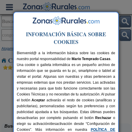
INFORMACIÓN BÁSICA SOBRE
COOKIES
Alojamientos
>
Castilla y León
>
Zamora
> Congosta de Vidriales
Bienvenid@ a la información básica sobre las cookies de
Casas Rurales en Congosta de Vidriales
nuestro portal responsabilidad de
Mario Temprado Casas
.
Una cookie o galleta informática es un pequeño archivo de
información que se guarda en tu pc, smartphone o tablet al
visitar el portal. Algunas son nuestras y otras pertenecen a
empresas externas que nos prestan servicios. Las activadas
y necesarias para que todo funcione correctamente son las
Cookies Técnicas y no necesitan de tu autorización. Al pulsar
el botón
Aceptar
activarás el resto de cookies (analíticas y
publicitarias), personalizadas según tus preferencias y con
El Descanso de Sanabria
rs.
6 pers.
 €
23 €
publicidad ajustada a tus búsquedas. Estas últimas puedes
Trefacio (Zamora)
desde
desactivarlas por completo pulsando el botón
Rechazar
o
elegir su activación/desactivación desde “Configuración de
Buscar
Cookies”. Más información en nuestra
POLÍTICA DE