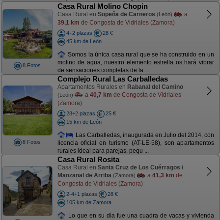
Casa Rural Molino Chopin
Casa Rural en
Sopeña de Carneros
a
(León)
39,1 km
de Congosta de Vidriales (Zamora)
4+2 plazas
28 €
45 km de León
Somos la única casa rural que se ha construido en un
molino de agua, nuestro elemento estrella os hará vibrar
8 Fotos
de sensaciones completas de la ...
Complejo Rural Las Carballedas
Apartamentos Rurales en
Rabanal del Camino
a
40,7 km
de Congosta de Vidriales
(León)
(Zamora)
28+2 plazas
25 €
15 km de León
Las Carballedas, inaugurada en Julio del 2014, con
8 Fotos
licencia oficial en turismo (AT-LE-58), son apartamentos
rurales ideal para parejas, pequ ...
Casa Rural Rosita
Casa Rural en
Santa Cruz de Los Cuérragos /
Manzanal de Arriba
a
41,3 km
de
(Zamora)
Congosta de Vidriales (Zamora)
2-4+1 plazas
28 €
105 km de Zamora
Lo que en su día fue una cuadra de vacas y vivienda