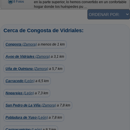
8 Fotos
en la parte superior, lo hemos convertido en un confortable
hogar donde los huéspedes pu ...
Cerca de Congosta de Vidriales:
Congosta
(Zamora)
a menos de 1 km
Ayoo de Vidriales
(Zamora)
a 3,1 km
Uña de Quintana
(Zamora)
a 5,7 km
Carracedo
(León)
a 6,5 km
Nogarejas
(León)
a 7,3 km
San Pedro de La Viña
(Zamora)
a 7,8 km
Pobladura de Yuso
(León)
a 7,8 km
Castrocontrigo
(León)
a 9,3 km