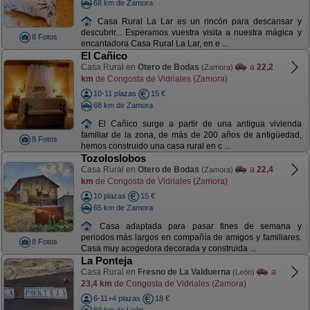
68 km de Zamora
Casa Rural La Lar es un rincón para descansar y
descubrir... Esperamos vuestra visita a nuestra mágica y
8 Fotos
encantadora Casa Rural La Lar, en e ...
El Cañico
Casa Rural en
Otero de Bodas
a
22,2
(Zamora)
km
de Congosta de Vidriales (Zamora)
10-11 plazas
15 €
68 km de Zamora
El Cañico surge a partir de una antigua vivienda
familiar de la zona, de más de 200 años de antigüedad,
8 Fotos
hemos construido una casa rural en c ...
Tozoloslobos
Casa Rural en
Otero de Bodas
a
22,4
(Zamora)
km
de Congosta de Vidriales (Zamora)
10 plazas
15 €
65 km de Zamora
Casa adaptada para pasar fines de semana y
periodos más largos en compañía de amigos y familiares.
8 Fotos
Casa muy acogedora decorada y construida ...
La Ponteja
Casa Rural en
Fresno de La Valduerna
a
(León)
23,4 km
de Congosta de Vidriales (Zamora)
6-11+4 plazas
18 €
60 km de León