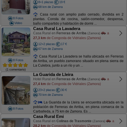
8+1 plazas
19 €
68 km de Zamora
Casa rural con amplio patio cerrado, dividida en 2
8 Fotos
plantas. Consta de cocina, salón-comedor, despensa,
Video
baño compartido y habitación de dormi ...
Casa Rural La Lavadera
Casa Rural en
Ferreras de Arriba
a
(Zamora)
27,3 km
de Congosta de Vidriales (Zamora)
12+2 plazas
17 €
67 km de Zamora
Casa Rural La Lavadera se halla ubicada en Ferreras
8 Fotos
de Arriba, un pueblo zamorano situado en plena sierra de
La Culebra, junto a un río y un ...
(1 comentario)
La Guarida de Lleira
Hotel Rural en
Ferreras de Arriba
a
(Zamora)
27,4 km
de Congosta de Vidriales (Zamora)
23+2 plazas
30 €
70 km de Zamora
La Guarida de la Lleira se encuentra ubicada en la
población de Ferreras de Arriba, en plena comarca de la
8 Fotos
Carballeda, a 75 km de Zamora. Es ...
Casa Rural Emi
Casa Rural en
Colinas de Trasmonte
a
(Zamora)
28,2 km
de Congosta de Vidriales (Zamora)