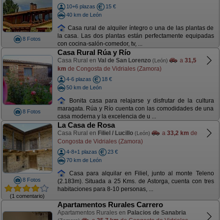
10+6 plazas
15 €
40 km de León
Casa rural de alquiler íntegro o una de las plantas de
la casa. Las dos plantas están perfectamente equipadas
8 Fotos
con cocina-salón-comedor, tv, ...
Casa Rural Rúa y Río
Casa Rural en
Val de San Lorenzo
a
31,5
(León)
km
de Congosta de Vidriales (Zamora)
4-6 plazas
18 €
50 km de León
Bonita casa para relajarse y disfrutar de la cultura
maragata. Rúa y Río cuenta con las comodidades de una
8 Fotos
casa moderna y la excelencia de u ...
La Casa de Rosa
Casa Rural en
Filiel / Lucillo
a
33,2 km
de
(León)
Congosta de Vidriales (Zamora)
4-8+1 plazas
23 €
70 km de León
Casa para alquilar en Filiel, junto al monte Teleno
8 Fotos
(2.183m). Situada a 25 Kms. de Astorga, cuenta con tres
habitaciones para 8-10 personas, ...
(1 comentario)
Apartamentos Rurales Carrero
Apartamentos Rurales en
Palacios de Sanabria