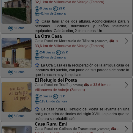
32,1 km
de Villanueva de Valrojo (Zamora)
9 plazas
29 €
41 km de Zamora
Casa familiar de dos alturas. Acondicionada para 9
personas. Cocina, dormitorios y baños totalmente
8 Fotos
equipados. Calefacción, 2 chimeneas. Un ...
La Otra Casa
Casa Rural en
Moreruela de Tábara
a
(Zamora)
33,6 km
de Villanueva de Valrojo (Zamora)
2-6 plazas
25 €
40 km de Zamora
La Otra Casa es la recuperación de la antigua casa de
labranza del pueblo, con parte de sus paredes de barro lo
8 Fotos
que la hacen muy fresquita e ...
El Refugio del Poeta
Casa Rural en
Triufé
a
33,6 km
de
(Zamora)
Villanueva de Valrojo (Zamora)
2 plazas
31 €
115 km de Zamora
La casa rural El Refugio del Poeta se levanta en una
antigua cuadra de finales del siglo XVIII. La piedra que se
8 Fotos
usó para su rehabilitación ...
Casa Rural Emi
Casa Rural en
Colinas de Trasmonte
a
(Zamora)