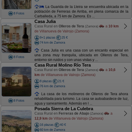
La Guarida de la Lleira se encuentra ubicada en la
población de Ferreras de Arriba, en plena comarca de la
8 Fotos
Carballeda, a 75 km de Zamora. Es ...
Casa Julia
Casa Rural en
Olleros de Tera
a
10 km
(Zamora)
de Villanueva de Valrojo (Zamora)
9+1 plazas
25 €
74 km de Zamora
Casa Julia es una casa con un encanto especial en
una zona muy tranquila, ubicada en Olleros de Tera,
8 Fotos
entorno sin ruidos y con unas vistas y ...
Casa Rural Molino Río Tera
Casa Rural en
Olleros de Tera
a
10,6
(Zamora)
km
de Villanueva de Valrojo (Zamora)
8 plazas
21 €
76 km de Zamora
La casa de los molineros de Olleros de Tera ahora
rehabilitada para turismo. La casa se autoabastece de luz,
8 Fotos
agua y saneamiento. Además en l ...
Posada Sierra de La Culebra
Casa Rural en
Ferreras de Abajo
a
(Zamora)
12,9 km
de Villanueva de Valrojo (Zamora)
16 plazas
40 €
60 km de Zamora