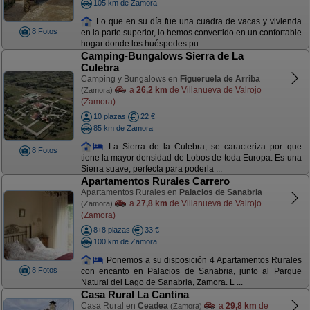
105 km de Zamora
Lo que en su día fue una cuadra de vacas y vivienda
8 Fotos
en la parte superior, lo hemos convertido en un confortable
hogar donde los huéspedes pu ...
Camping-Bungalows Sierra de La
Culebra
Camping y Bungalows en
Figueruela de Arriba
a
26,2 km
de Villanueva de Valrojo
(Zamora)
(Zamora)
10 plazas
22 €
85 km de Zamora
La Sierra de la Culebra, se caracteriza por que
8 Fotos
tiene la mayor densidad de Lobos de toda Europa. Es una
Sierra suave, perfecta para poderla ...
Apartamentos Rurales Carrero
Apartamentos Rurales en
Palacios de Sanabria
a
27,8 km
de Villanueva de Valrojo
(Zamora)
(Zamora)
8+8 plazas
33 €
100 km de Zamora
Ponemos a su disposición 4 Apartamentos Rurales
8 Fotos
con encanto en Palacios de Sanabria, junto al Parque
Natural del Lago de Sanabria, Zamora. L ...
Casa Rural La Cantina
Casa Rural en
Ceadea
a
29,8 km
de
(Zamora)