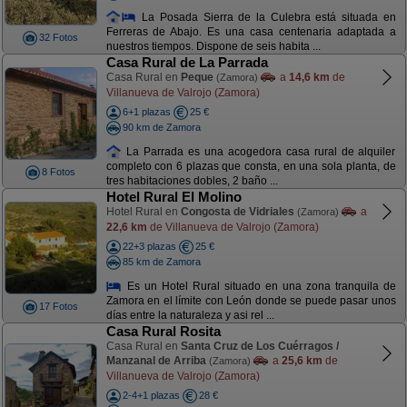
La Posada Sierra de la Culebra está situada en
Ferreras de Abajo. Es una casa centenaria adaptada a
32 Fotos
nuestros tiempos. Dispone de seis habita ...
Casa Rural de La Parrada
Casa Rural en
Peque
a
14,6 km
de
(Zamora)
Villanueva de Valrojo (Zamora)
6+1 plazas
25 €
90 km de Zamora
La Parrada es una acogedora casa rural de alquiler
completo con 6 plazas que consta, en una sola planta, de
8 Fotos
tres habitaciones dobles, 2 baño ...
Hotel Rural El Molino
Hotel Rural en
Congosta de Vidriales
a
(Zamora)
22,6 km
de Villanueva de Valrojo (Zamora)
22+3 plazas
25 €
85 km de Zamora
Es un Hotel Rural situado en una zona tranquila de
Zamora en el límite con León donde se puede pasar unos
17 Fotos
días entre la naturaleza y asi rel ...
Casa Rural Rosita
Casa Rural en
Santa Cruz de Los Cuérragos /
Manzanal de Arriba
a
25,6 km
de
(Zamora)
Villanueva de Valrojo (Zamora)
2-4+1 plazas
28 €