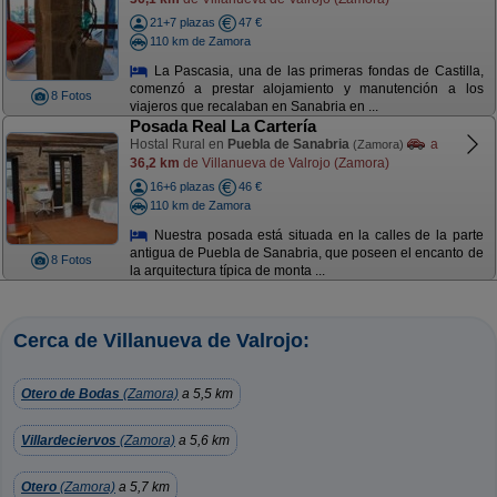
21+7 plazas
47 €
110 km de Zamora
La Pascasia, una de las primeras fondas de Castilla,
comenzó a prestar alojamiento y manutención a los
8 Fotos
viajeros que recalaban en Sanabria en ...
Posada Real La Cartería
Hostal Rural en
Puebla de Sanabria
a
(Zamora)
36,2 km
de Villanueva de Valrojo (Zamora)
16+6 plazas
46 €
110 km de Zamora
Nuestra posada está situada en la calles de la parte
antigua de Puebla de Sanabria, que poseen el encanto de
8 Fotos
la arquitectura típica de monta ...
Cerca de Villanueva de Valrojo:
Otero de Bodas
(Zamora)
a 5,5 km
Villardeciervos
(Zamora)
a 5,6 km
Otero
(Zamora)
a 5,7 km