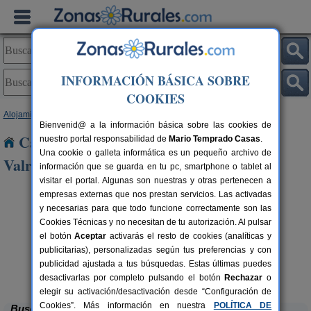
INFORMACIÓN BÁSICA SOBRE
COOKIES
Alojamientos
>
Castilla y León
>
Zamora
> Villanueva de Valrojo
Bienvenid@ a la información básica sobre las cookies de
Casas Rurales cerca de Villanueva de
nuestro portal responsabilidad de
Mario Temprado Casas
.
Una cookie o galleta informática es un pequeño archivo de
Valrojo
información que se guarda en tu pc, smartphone o tablet al
visitar el portal. Algunas son nuestras y otras pertenecen a
empresas externas que nos prestan servicios. Las activadas
y necesarias para que todo funcione correctamente son las
Cookies Técnicas y no necesitan de tu autorización. Al pulsar
el botón
Aceptar
activarás el resto de cookies (analíticas y
publicitarias), personalizadas según tus preferencias y con
publicidad ajustada a tus búsquedas. Estas últimas puedes
Molino 1914
rs.
16 pers.
 €
38 €
Montamarta (Zamora)
desde
desactivarlas por completo pulsando el botón
Rechazar
o
elegir su activación/desactivación desde “Configuración de
Cookies”. Más información en nuestra
POLÍTICA DE
Buscar