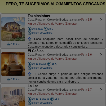
... PERO, TE SUGERIMOS ALOJAMIENTOS CERCANOS
:
Tozoloslobos
Casa Rural en
Otero de Bodas
a
5,5
(Zamora)
km
de Villanueva de Valrojo (Zamora)
10 plazas
15 €
65 km de Zamora
Casa adaptada para pasar fines de semana y
periodos más largos en compañía de amigos y familiares.
8 Fotos
Casa muy acogedora decorada y construida ...
El Cañico
Casa Rural en
Otero de Bodas
a
5,6
(Zamora)
km
de Villanueva de Valrojo (Zamora)
10-11 plazas
15 €
68 km de Zamora
El Cañico surge a partir de una antigua vivienda
familiar de la zona, de más de 200 años de antigüedad,
8 Fotos
hemos construido una casa rural en c ...
La Lar
Casa Rural en
Otero de Bodas
a
5,7
(Zamora)
km
de Villanueva de Valrojo (Zamora)
10-11+1 plazas
15 €
68 km de Zamora