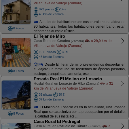
Villanueva de Valrojo (Zamora)
8+2 plazas
14 €
40 km de Zamora
Alquiler de habitaciones en casa rural en una aldea de
90 habitantes. Todas las habitaciones tienen baño, están
8 Fotos
decoradas al estilo rústico. ...
El Tejar de Miro
Casa Rural en
Ceadea
a
29,9 km
de
(Zamora)
Villanueva de Valrojo (Zamora)
10+1 plazas
30 €
45 km de Zamora
Desde El Tejar de miro pretendemos despertar en
el viajero un torbellino de recuerdos de épocas pasadas,
8 Fotos
sosiego, tranquilidad, armonía, esp ...
Posada Real El Molino de Losacio
Hostal Rural en
Losacio de Alba
a
31
(Zamora)
km
de Villanueva de Valrojo (Zamora)
32 plazas
30 €
37 km de Zamora
El Molino de Losacio es en la actualidad, una Posada
Real que se caracteriza por la preocupación por el detalle,
8 Fotos
la calidad de sus instalaci ...
Casa Rural El Pedregal
Casa Rural en
Pozuelo de Tábara
a
(Zamora)