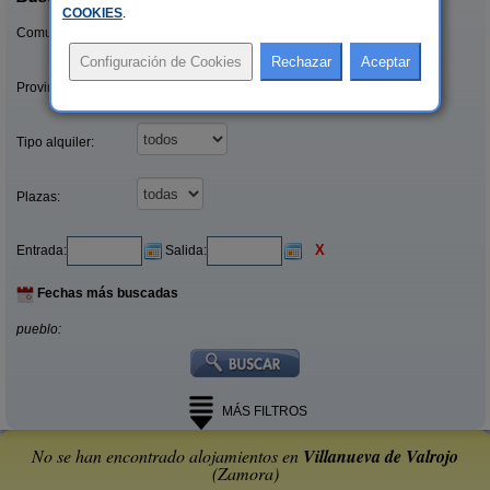
COOKIES
.
Comunidades:
Provincias/Islas:
Tipo alquiler:
Plazas:
X
Entrada:
Salida:
Fechas más buscadas
pueblo:
MÁS FILTROS
No se han encontrado alojamientos en
Villanueva de Valrojo
(Zamora)