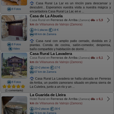
Casa Rural La Lar es un rincón para descansar y
descubrir... Esperamos vuestra visita a nuestra mágica y
8 Fotos
encantadora Casa Rural La Lar, en e ...
Casa de La Abuela
Casa Rural en
Ferreras de Arriba
a
5,9
(Zamora)
km
de Villanueva de Valrojo (Zamora)
8+1 plazas
19 €
68 km de Zamora
Casa rural con amplio patio cerrado, dividida en 2
8 Fotos
plantas. Consta de cocina, salón-comedor, despensa,
Video
baño compartido y habitación de dormi ...
Casa Rural La Lavadera
Casa Rural en
Ferreras de Arriba
a
6,1
(Zamora)
km
de Villanueva de Valrojo (Zamora)
12+2 plazas
17 €
67 km de Zamora
Casa Rural La Lavadera se halla ubicada en Ferreras
8 Fotos
de Arriba, un pueblo zamorano situado en plena sierra de
La Culebra, junto a un río y un ...
(1 comentario)
La Guarida de Lleira
Hotel Rural en
Ferreras de Arriba
a
6,1
(Zamora)
km
de Villanueva de Valrojo (Zamora)
23+2 plazas
30 €
70 km de Zamora