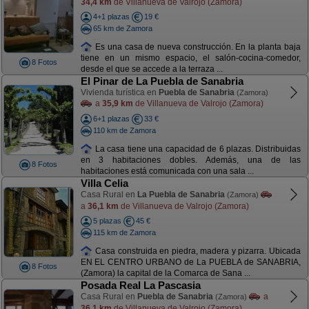
34,4 km
de Villanueva de Valrojo (Zamora)
4+1 plazas
19 €
65 km de Zamora
Es una casa de nueva construcción. En la planta baja
tiene en un mismo espacio, el salón-cocina-comedor,
8 Fotos
desde el que se accede a la terraza ...
El Pinar de La Puebla de Sanabria
Vivienda turística en
Puebla de Sanabria
(Zamora)
a
35,9 km
de Villanueva de Valrojo (Zamora)
6+1 plazas
33 €
110 km de Zamora
La casa tiene una capacidad de 6 plazas. Distribuidas
en 3 habitaciones dobles. Además, una de las
8 Fotos
habitaciones está comunicada con una sala ...
Villa Celia
Casa Rural en
La Puebla de Sanabria
(Zamora)
a
36,1 km
de Villanueva de Valrojo (Zamora)
5 plazas
45 €
115 km de Zamora
Casa construida en piedra, madera y pizarra. Ubicada
EN EL CENTRO URBANO de La PUEBLA de SANABRIA,
8 Fotos
(Zamora) la capital de la Comarca de Sana ...
Posada Real La Pascasia
Casa Rural en
Puebla de Sanabria
a
(Zamora)
36,1 km
de Villanueva de Valrojo (Zamora)