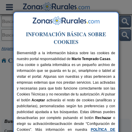
INFORMACIÓN BÁSICA SOBRE
COOKIES
Alojamientos
>
Castilla y León
>
Zamora
> Cional
Bienvenid@ a la información básica sobre las cookies de
Casas Rurales cerca de Cional
nuestro portal responsabilidad de
Mario Temprado Casas
.
Una cookie o galleta informática es un pequeño archivo de
información que se guarda en tu pc, smartphone o tablet al
visitar el portal. Algunas son nuestras y otras pertenecen a
empresas externas que nos prestan servicios. Las activadas
y necesarias para que todo funcione correctamente son las
Cookies Técnicas y no necesitan de tu autorización. Al pulsar
el botón
Aceptar
activarás el resto de cookies (analíticas y
Casa Rural El Barricuevo
rs.
4 pers.
publicitarias), personalizadas según tus preferencias y con
 €
30 €
Almeida de Sayago (Zamora)
desde
publicidad ajustada a tus búsquedas. Estas últimas puedes
desactivarlas por completo pulsando el botón
Rechazar
o
Buscar
elegir su activación/desactivación desde “Configuración de
Cookies”. Más información en nuestra
POLÍTICA DE
Comunidades: