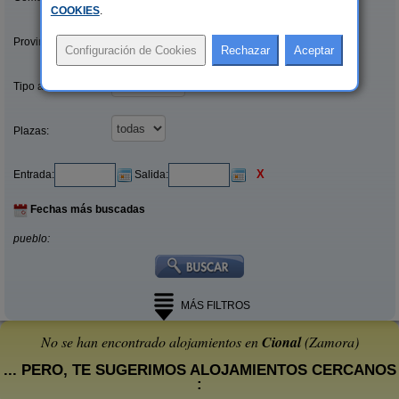
COOKIES
.
Provincias/Islas:
Tipo alquiler:
Plazas:
X
Entrada:
Salida:
Fechas más buscadas
pueblo:
MÁS FILTROS
No se han encontrado alojamientos en
Cional
(Zamora)
... PERO, TE SUGERIMOS ALOJAMIENTOS CERCANOS
: