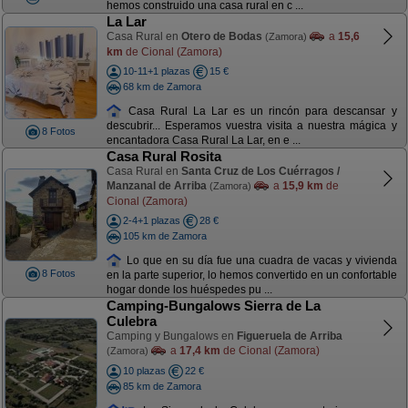
hemos construido una casa rural en c ...
La Lar
Casa Rural en
Otero de Bodas
a
15,6
(Zamora)
km
de Cional (Zamora)
10-11+1 plazas
15 €
68 km de Zamora
Casa Rural La Lar es un rincón para descansar y
descubrir... Esperamos vuestra visita a nuestra mágica y
8 Fotos
encantadora Casa Rural La Lar, en e ...
Casa Rural Rosita
Casa Rural en
Santa Cruz de Los Cuérragos /
Manzanal de Arriba
a
15,9 km
de
(Zamora)
Cional (Zamora)
2-4+1 plazas
28 €
105 km de Zamora
Lo que en su día fue una cuadra de vacas y vivienda
8 Fotos
en la parte superior, lo hemos convertido en un confortable
hogar donde los huéspedes pu ...
Camping-Bungalows Sierra de La
Culebra
Camping y Bungalows en
Figueruela de Arriba
a
17,4 km
de Cional (Zamora)
(Zamora)
10 plazas
22 €
85 km de Zamora