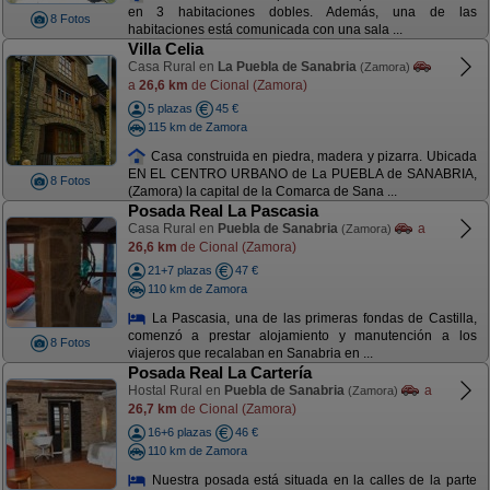
en 3 habitaciones dobles. Además, una de las
8 Fotos
habitaciones está comunicada con una sala ...
Villa Celia
Casa Rural en
La Puebla de Sanabria
(Zamora)
a
26,6 km
de Cional (Zamora)
5 plazas
45 €
115 km de Zamora
Casa construida en piedra, madera y pizarra. Ubicada
EN EL CENTRO URBANO de La PUEBLA de SANABRIA,
8 Fotos
(Zamora) la capital de la Comarca de Sana ...
Posada Real La Pascasia
Casa Rural en
Puebla de Sanabria
a
(Zamora)
26,6 km
de Cional (Zamora)
21+7 plazas
47 €
110 km de Zamora
La Pascasia, una de las primeras fondas de Castilla,
comenzó a prestar alojamiento y manutención a los
8 Fotos
viajeros que recalaban en Sanabria en ...
Posada Real La Cartería
Hostal Rural en
Puebla de Sanabria
a
(Zamora)
26,7 km
de Cional (Zamora)
16+6 plazas
46 €
110 km de Zamora
Nuestra posada está situada en la calles de la parte