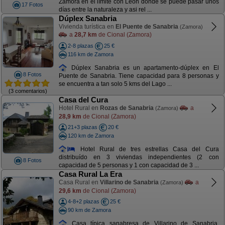
Zamora en el límite con León donde se puede pasar unos
17 Fotos
días entre la naturaleza y asi rel ...
Dúplex Sanabria
Vivienda turística en
El Puente de Sanabria
(Zamora)
a
28,7 km
de Cional (Zamora)
2-8 plazas
25 €
116 km de Zamora
Dúplex Sanabria es un apartamento-dúplex en El
8 Fotos
Puente de Sanabria. Tiene capacidad para 8 personas y
se encuentra a tan solo 5 kms del Lago ...
(3 comentarios)
Casa del Cura
Hotel Rural en
Rozas de Sanabria
a
(Zamora)
28,9 km
de Cional (Zamora)
21+3 plazas
20 €
120 km de Zamora
Hotel Rural de tres estrellas Casa del Cura
distribuído en 3 viviendas independientes (2 con
8 Fotos
capacidad de 5 personas y 1 con capacidad de 3 ...
Casa Rural La Era
Casa Rural en
Villarino de Sanabria
a
(Zamora)
29,6 km
de Cional (Zamora)
4-8+2 plazas
25 €
90 km de Zamora
Casa típica sanabresa de Villarino de Sanabria.