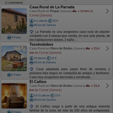
(1 comentario)
Casa Rural de La Parrada
Casa Rural en
Peque
a
14 km
de
(Zamora)
Cional (Zamora)
6+1 plazas
25 €
90 km de Zamora
La Parrada es una acogedora casa rural de alquiler
completo con 6 plazas que consta, en una sola planta, de
8 Fotos
tres habitaciones dobles, 2 baño ...
Tozoloslobos
Casa Rural en
Otero de Bodas
a
15,4
(Zamora)
km
de Cional (Zamora)
10 plazas
15 €
65 km de Zamora
Casa adaptada para pasar fines de semana y
periodos más largos en compañía de amigos y familiares.
8 Fotos
Casa muy acogedora decorada y construida ...
El Cañico
Casa Rural en
Otero de Bodas
a
15,4
(Zamora)
km
de Cional (Zamora)
10-11 plazas
15 €
68 km de Zamora
El Cañico surge a partir de una antigua vivienda
familiar de la zona, de más de 200 años de antigüedad,
8 Fotos