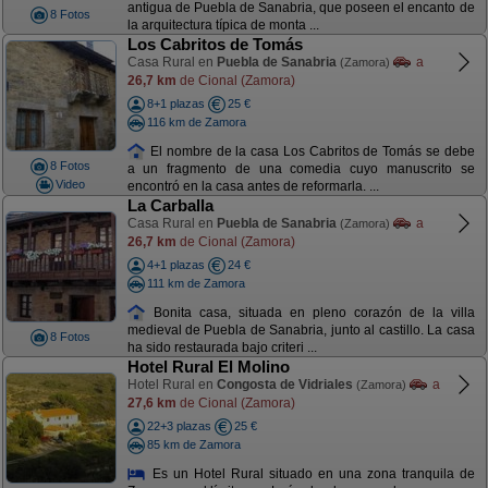
antigua de Puebla de Sanabria, que poseen el encanto de
8 Fotos
la arquitectura típica de monta ...
Los Cabritos de Tomás
Casa Rural en
Puebla de Sanabria
a
(Zamora)
26,7 km
de Cional (Zamora)
8+1 plazas
25 €
116 km de Zamora
El nombre de la casa Los Cabritos de Tomás se debe
8 Fotos
a un fragmento de una comedia cuyo manuscrito se
Video
encontró en la casa antes de reformarla. ...
La Carballa
Casa Rural en
Puebla de Sanabria
a
(Zamora)
26,7 km
de Cional (Zamora)
4+1 plazas
24 €
111 km de Zamora
Bonita casa, situada en pleno corazón de la villa
medieval de Puebla de Sanabria, junto al castillo. La casa
8 Fotos
ha sido restaurada bajo criteri ...
Hotel Rural El Molino
Hotel Rural en
Congosta de Vidriales
a
(Zamora)
27,6 km
de Cional (Zamora)
22+3 plazas
25 €
85 km de Zamora
Es un Hotel Rural situado en una zona tranquila de