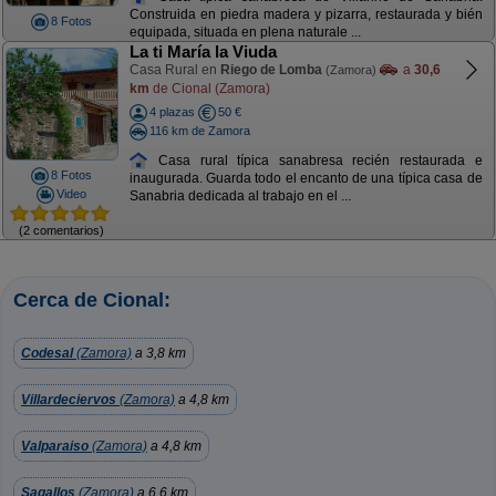
Construida en piedra madera y pizarra, restaurada y bién
8 Fotos
equipada, situada en plena naturale ...
La ti María la Viuda
Casa Rural en
Riego de Lomba
a
30,6
(Zamora)
km
de Cional (Zamora)
4 plazas
50 €
116 km de Zamora
Casa rural típica sanabresa recién restaurada e
8 Fotos
inaugurada. Guarda todo el encanto de una típica casa de
Video
Sanabria dedicada al trabajo en el ...
(2 comentarios)
Cerca de Cional:
Codesal
(Zamora)
a 3,8 km
Villardeciervos
(Zamora)
a 4,8 km
Valparaiso
(Zamora)
a 4,8 km
Sagallos
(Zamora)
a 6,6 km