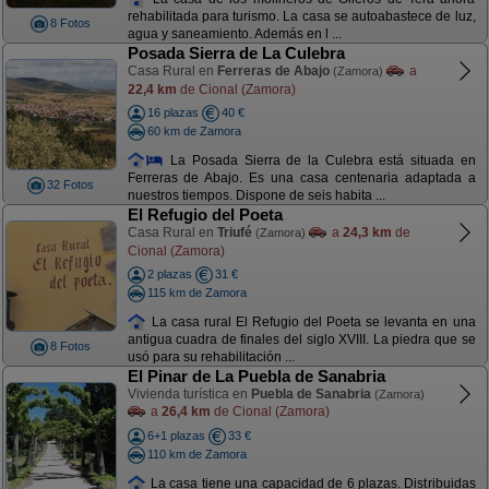
rehabilitada para turismo. La casa se autoabastece de luz,
8 Fotos
agua y saneamiento. Además en l ...
Posada Sierra de La Culebra
Casa Rural en
Ferreras de Abajo
a
(Zamora)
22,4 km
de Cional (Zamora)
16 plazas
40 €
60 km de Zamora
La Posada Sierra de la Culebra está situada en
Ferreras de Abajo. Es una casa centenaria adaptada a
32 Fotos
nuestros tiempos. Dispone de seis habita ...
El Refugio del Poeta
Casa Rural en
Triufé
a
24,3 km
de
(Zamora)
Cional (Zamora)
2 plazas
31 €
115 km de Zamora
La casa rural El Refugio del Poeta se levanta en una
antigua cuadra de finales del siglo XVIII. La piedra que se
8 Fotos
usó para su rehabilitación ...
El Pinar de La Puebla de Sanabria
Vivienda turística en
Puebla de Sanabria
(Zamora)
a
26,4 km
de Cional (Zamora)
6+1 plazas
33 €
110 km de Zamora
La casa tiene una capacidad de 6 plazas. Distribuidas