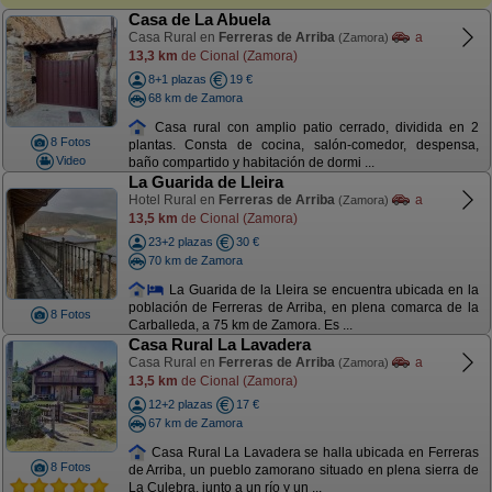
Casa de La Abuela
Casa Rural en
Ferreras de Arriba
a
(Zamora)
13,3 km
de Cional (Zamora)
8+1 plazas
19 €
68 km de Zamora
Casa rural con amplio patio cerrado, dividida en 2
8 Fotos
plantas. Consta de cocina, salón-comedor, despensa,
Video
baño compartido y habitación de dormi ...
La Guarida de Lleira
Hotel Rural en
Ferreras de Arriba
a
(Zamora)
13,5 km
de Cional (Zamora)
23+2 plazas
30 €
70 km de Zamora
La Guarida de la Lleira se encuentra ubicada en la
población de Ferreras de Arriba, en plena comarca de la
8 Fotos
Carballeda, a 75 km de Zamora. Es ...
Casa Rural La Lavadera
Casa Rural en
Ferreras de Arriba
a
(Zamora)
13,5 km
de Cional (Zamora)
12+2 plazas
17 €
67 km de Zamora
Casa Rural La Lavadera se halla ubicada en Ferreras
8 Fotos
de Arriba, un pueblo zamorano situado en plena sierra de
La Culebra, junto a un río y un ...