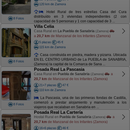
120 km de Zamora
Hotel Rural de tres estrellas Casa del Cura
distribuído en 3 viviendas independientes (2 con
8 Fotos
capacidad de 5 personas y 1 con capacidad de 3 ...
Villa Celia
Casa Rural en
La Puebla de Sanabria
(Zamora)
a
20,7 km
de Manzanal de los Infantes (Zamora)
5 plazas
45 €
115 km de Zamora
Casa construida en piedra, madera y pizarra. Ubicada
EN EL CENTRO URBANO de La PUEBLA de SANABRIA,
8 Fotos
(Zamora) la capital de la Comarca de Sana ...
Posada Real La Pascasia
Casa Rural en
Puebla de Sanabria
a
(Zamora)
20,7 km
de Manzanal de los Infantes (Zamora)
21+7 plazas
47 €
110 km de Zamora
La Pascasia, una de las primeras fondas de Castilla,
comenzó a prestar alojamiento y manutención a los
8 Fotos
viajeros que recalaban en Sanabria en ...
Posada Real La Cartería
Hostal Rural en
Puebla de Sanabria
a
(Zamora)
20,7 km
de Manzanal de los Infantes (Zamora)
16+6 plazas
46 €