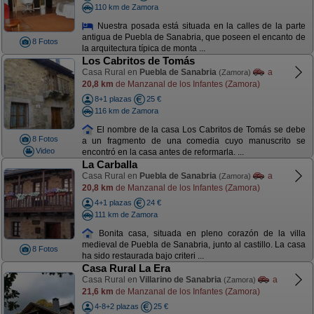
110 km de Zamora
Nuestra posada está situada en la calles de la parte
antigua de Puebla de Sanabria, que poseen el encanto de
8 Fotos
la arquitectura típica de monta ...
Los Cabritos de Tomás
Casa Rural en
Puebla de Sanabria
a
(Zamora)
20,8 km
de Manzanal de los Infantes (Zamora)
8+1 plazas
25 €
116 km de Zamora
El nombre de la casa Los Cabritos de Tomás se debe
8 Fotos
a un fragmento de una comedia cuyo manuscrito se
Video
encontró en la casa antes de reformarla. ...
La Carballa
Casa Rural en
Puebla de Sanabria
a
(Zamora)
20,8 km
de Manzanal de los Infantes (Zamora)
4+1 plazas
24 €
111 km de Zamora
Bonita casa, situada en pleno corazón de la villa
medieval de Puebla de Sanabria, junto al castillo. La casa
8 Fotos
ha sido restaurada bajo criteri ...
Casa Rural La Era
Casa Rural en
Villarino de Sanabria
a
(Zamora)
21,6 km
de Manzanal de los Infantes (Zamora)
4-8+2 plazas
25 €