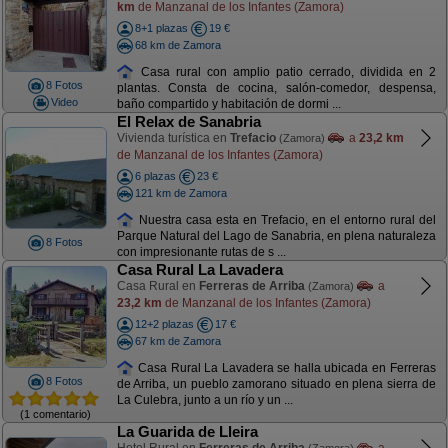
km
de Manzanal de los Infantes (Zamora)
8+1 plazas
19 €
68 km de Zamora
Casa rural con amplio patio cerrado, dividida en 2
8 Fotos
plantas. Consta de cocina, salón-comedor, despensa,
Video
baño compartido y habitación de dormi ...
El Relax de Sanabria
Vivienda turística en
Trefacio
a
23,2 km
(Zamora)
de Manzanal de los Infantes (Zamora)
6 plazas
23 €
121 km de Zamora
Nuestra casa esta en Trefacio, en el entorno rural del
Parque Natural del Lago de Sanabria, en plena naturaleza
8 Fotos
con impresionante rutas de s ...
Casa Rural La Lavadera
Casa Rural en
Ferreras de Arriba
a
(Zamora)
23,2 km
de Manzanal de los Infantes (Zamora)
12+2 plazas
17 €
67 km de Zamora
Casa Rural La Lavadera se halla ubicada en Ferreras
8 Fotos
de Arriba, un pueblo zamorano situado en plena sierra de
La Culebra, junto a un río y un ...
(1 comentario)
La Guarida de Lleira