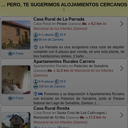
... PERO, TE SUGERIMOS ALOJAMIENTOS CERCANOS
:
Casa Rural de La Parrada
Casa Rural en
Peque
a
9,2 km
de
(Zamora)
Manzanal de los Infantes (Zamora)
6+1 plazas
25 €
90 km de Zamora
La Parrada es una acogedora casa rural de alquiler
completo con 6 plazas que consta, en una sola planta, de
8 Fotos
tres habitaciones dobles, 2 baño ...
Apartamentos Rurales Carrero
Apartamentos Rurales en
Palacios de Sanabria
a
11,5 km
de Manzanal de los Infantes
(Zamora)
(Zamora)
8+8 plazas
33 €
100 km de Zamora
Ponemos a su disposición 4 Apartamentos Rurales
8 Fotos
con encanto en Palacios de Sanabria, junto al Parque
Natural del Lago de Sanabria, Zamora. L ...
Casa Rural Rosita
Casa Rural en
Santa Cruz de Los Cuérragos /
Manzanal de Arriba
a
17,5 km
de
(Zamora)
Manzanal de los Infantes (Zamora)