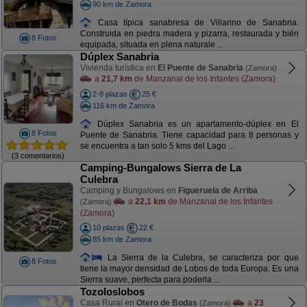
90 km de Zamora
Casa típica sanabresa de Villarino de Sanabria.
Construida en piedra madera y pizarra, restaurada y bién
8 Fotos
equipada, situada en plena naturale ...
Dúplex Sanabria
Vivienda turística en
El Puente de Sanabria
(Zamora)
a
21,7 km
de Manzanal de los Infantes (Zamora)
2-8 plazas
25 €
116 km de Zamora
Dúplex Sanabria es un apartamento-dúplex en El
8 Fotos
Puente de Sanabria. Tiene capacidad para 8 personas y
se encuentra a tan solo 5 kms del Lago ...
(3 comentarios)
Camping-Bungalows Sierra de La
Culebra
Camping y Bungalows en
Figueruela de Arriba
a
22,1 km
de Manzanal de los Infantes
(Zamora)
(Zamora)
10 plazas
22 €
85 km de Zamora
La Sierra de la Culebra, se caracteriza por que
8 Fotos
tiene la mayor densidad de Lobos de toda Europa. Es una
Sierra suave, perfecta para poderla ...
Tozoloslobos
Casa Rural en
Otero de Bodas
a
23
(Zamora)