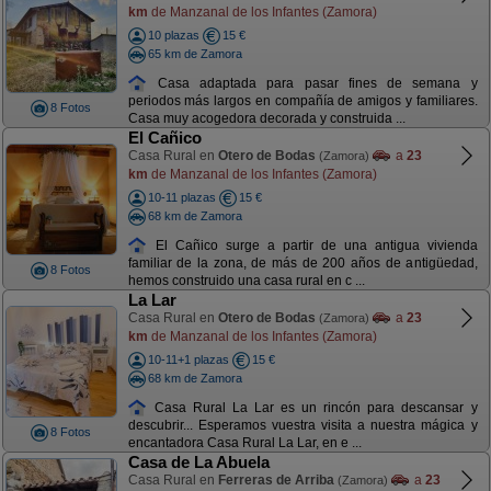
km
de Manzanal de los Infantes (Zamora)
10 plazas
15 €
65 km de Zamora
Casa adaptada para pasar fines de semana y
periodos más largos en compañía de amigos y familiares.
8 Fotos
Casa muy acogedora decorada y construida ...
El Cañico
Casa Rural en
Otero de Bodas
a
23
(Zamora)
km
de Manzanal de los Infantes (Zamora)
10-11 plazas
15 €
68 km de Zamora
El Cañico surge a partir de una antigua vivienda
familiar de la zona, de más de 200 años de antigüedad,
8 Fotos
hemos construido una casa rural en c ...
La Lar
Casa Rural en
Otero de Bodas
a
23
(Zamora)
km
de Manzanal de los Infantes (Zamora)
10-11+1 plazas
15 €
68 km de Zamora
Casa Rural La Lar es un rincón para descansar y
descubrir... Esperamos vuestra visita a nuestra mágica y
8 Fotos
encantadora Casa Rural La Lar, en e ...
Casa de La Abuela
Casa Rural en
Ferreras de Arriba
a
23
(Zamora)