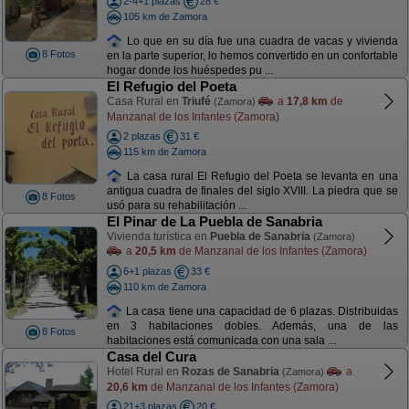
2-4+1 plazas
28 €
105 km de Zamora
Lo que en su día fue una cuadra de vacas y vivienda
8 Fotos
en la parte superior, lo hemos convertido en un confortable
hogar donde los huéspedes pu ...
El Refugio del Poeta
Casa Rural en
Triufé
a
17,8 km
de
(Zamora)
Manzanal de los Infantes (Zamora)
2 plazas
31 €
115 km de Zamora
La casa rural El Refugio del Poeta se levanta en una
antigua cuadra de finales del siglo XVIII. La piedra que se
8 Fotos
usó para su rehabilitación ...
El Pinar de La Puebla de Sanabria
Vivienda turística en
Puebla de Sanabria
(Zamora)
a
20,5 km
de Manzanal de los Infantes (Zamora)
6+1 plazas
33 €
110 km de Zamora
La casa tiene una capacidad de 6 plazas. Distribuidas
en 3 habitaciones dobles. Además, una de las
8 Fotos
habitaciones está comunicada con una sala ...
Casa del Cura
Hotel Rural en
Rozas de Sanabria
a
(Zamora)
20,6 km
de Manzanal de los Infantes (Zamora)
21+3 plazas
20 €