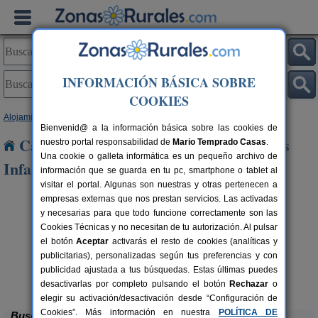
INFORMACIÓN BÁSICA SOBRE
COOKIES
Alojamientos
>
Castilla y León
>
Zamora
> Manzanal de los Infantes
Bienvenid@ a la información básica sobre las cookies de
Casas Rurales cerca de Manzanal de los
nuestro portal responsabilidad de
Mario Temprado Casas
.
Una cookie o galleta informática es un pequeño archivo de
Infantes
información que se guarda en tu pc, smartphone o tablet al
visitar el portal. Algunas son nuestras y otras pertenecen a
empresas externas que nos prestan servicios. Las activadas
y necesarias para que todo funcione correctamente son las
Cookies Técnicas y no necesitan de tu autorización. Al pulsar
el botón
Aceptar
activarás el resto de cookies (analíticas y
publicitarias), personalizadas según tus preferencias y con
publicidad ajustada a tus búsquedas. Estas últimas puedes
El Corazón Verde
rs.
8-21+3 pers.
 €
25 €
Badilla (Zamora)
desde
desactivarlas por completo pulsando el botón
Rechazar
o
elegir su activación/desactivación desde “Configuración de
Cookies”. Más información en nuestra
POLÍTICA DE
Buscar