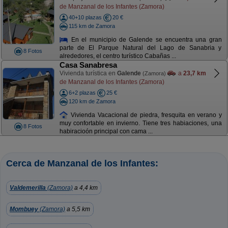
de Manzanal de los Infantes (Zamora)
40+10 plazas
20 €
115 km de Zamora
En el municipio de Galende se encuentra una gran
parte de El Parque Natural del Lago de Sanabria y
8 Fotos
alrededores, el centro turístico Cabañas ...
Casa Sanabresa
Vivienda turística en
Galende
a
23,7 km
(Zamora)
de Manzanal de los Infantes (Zamora)
6+2 plazas
25 €
120 km de Zamora
Vivienda Vacacional de piedra, fresquita en verano y
muy confortable en invierno. Tiene tres habiaciones, una
8 Fotos
habiracioón principal con cama ...
Cerca de Manzanal de los Infantes:
Valdemerilla
(Zamora)
a 4,4 km
Mombuey
(Zamora)
a 5,5 km