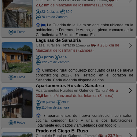
Hotel Rural en
Ferreras de Arriba
a
(Zamora)
23,2 km
de Manzanal de los Infantes (Zamora)
23+2 plazas
30 €
70 km de Zamora
La Guarida de la Lleira se encuentra ubicada en la
población de Ferreras de Arriba, en plena comarca de la
8 Fotos
Carballeda, a 75 km de Zamora. Es ...
Lagunas de Sanabria
Casa Rural en
Trefacio
a
23,6 km
de
(Zamora)
Manzanal de los Infantes (Zamora)
4 plazas
37 €
122 km de Zamora
Complejo rural compuesto por cuatro casas de nueva
construccion( 2022), en Trefacio, en el corazon de
8 Fotos
Sanabria. Cada vivienda dispone de dos ...
Apartamentos Rurales Sanabria
Apartamentos Rurales en
Galende
a
(Zamora)
23,6 km
de Manzanal de los Infantes (Zamora)
20 plazas
30 €
110 km de Zamora
7 apartamentos de nueva construción, con salón,
cocina, comedor baño y una o dos habitaciones.
8 Fotos
Totalmente equipados y amueblados con todo lo ...
Prado del Ciego El Ruso
Complejo Rural en
Galende
a
23,7 km
(Zamora)