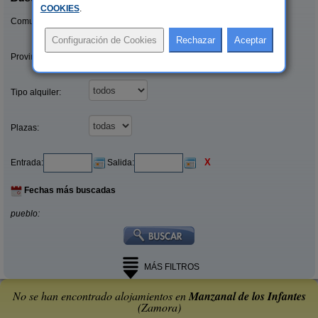
COOKIES
.
Comunidades:
Provincias/Islas:
Tipo alquiler:
Plazas:
X
Entrada:
Salida:
Fechas más buscadas
pueblo:
MÁS FILTROS
No se han encontrado alojamientos en
Manzanal de los Infantes
(Zamora)