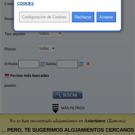
COOKIES
.
Comunidades:
Provincias/Islas:
Tipo alquiler:
Plazas:
X
Entrada:
Salida:
Fechas más buscadas
pueblo:
MÁS FILTROS
No se han encontrado alojamientos en
Asturianos
(Zamora)
... PERO, TE SUGERIMOS ALOJAMIENTOS CERCANOS
: