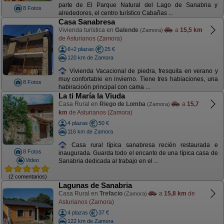
parte de El Parque Natural del Lago de Sanabria y
8 Fotos
alrededores, el centro turístico Cabañas ...
Casa Sanabresa
Vivienda turística en
Galende
a
15,5 km
(Zamora)
de Asturianos (Zamora)
6+2 plazas
25 €
120 km de Zamora
Vivienda Vacacional de piedra, fresquita en verano y
muy confortable en invierno. Tiene tres habiaciones, una
8 Fotos
habiracioón principal con cama ...
La ti María la Viuda
Casa Rural en
Riego de Lomba
a
15,7
(Zamora)
km
de Asturianos (Zamora)
4 plazas
50 €
116 km de Zamora
Casa rural típica sanabresa recién restaurada e
8 Fotos
inaugurada. Guarda todo el encanto de una típica casa de
Video
Sanabria dedicada al trabajo en el ...
(2 comentarios)
Lagunas de Sanabria
Casa Rural en
Trefacio
a
15,8 km
de
(Zamora)
Asturianos (Zamora)
4 plazas
37 €
122 km de Zamora