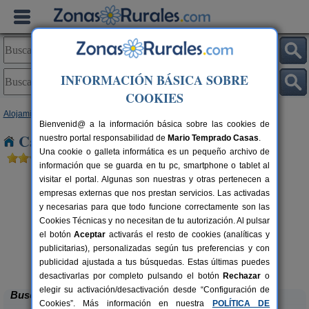
INFORMACIÓN BÁSICA SOBRE
COOKIES
Alojamientos
>
Castilla y León
>
Zamora
> Asturianos
Bienvenid@ a la información básica sobre las cookies de
Casas Rurales cerca de Asturianos
nuestro portal responsabilidad de
Mario Temprado Casas
.
Una cookie o galleta informática es un pequeño archivo de
información que se guarda en tu pc, smartphone o tablet al
visitar el portal. Algunas son nuestras y otras pertenecen a
empresas externas que nos prestan servicios. Las activadas
y necesarias para que todo funcione correctamente son las
Cookies Técnicas y no necesitan de tu autorización. Al pulsar
el botón
Aceptar
activarás el resto de cookies (analíticas y
publicitarias), personalizadas según tus preferencias y con
Casa Rural El Barricuevo
rs.
4 pers.
 €
30 €
publicidad ajustada a tus búsquedas. Estas últimas puedes
Almeida de Sayago (Zamora)
desde
desactivarlas por completo pulsando el botón
Rechazar
o
elegir su activación/desactivación desde “Configuración de
Buscar
Cookies”. Más información en nuestra
POLÍTICA DE