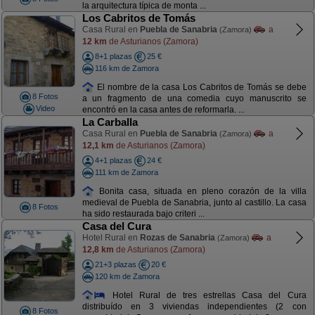
la arquitectura típica de monta ...
Los Cabritos de Tomás
Casa Rural en
Puebla de Sanabria
a
(Zamora)
12 km
de Asturianos (Zamora)
8+1 plazas
25 €
116 km de Zamora
El nombre de la casa Los Cabritos de Tomás se debe
8 Fotos
a un fragmento de una comedia cuyo manuscrito se
Video
encontró en la casa antes de reformarla. ...
La Carballa
Casa Rural en
Puebla de Sanabria
a
(Zamora)
12,1 km
de Asturianos (Zamora)
4+1 plazas
24 €
111 km de Zamora
Bonita casa, situada en pleno corazón de la villa
medieval de Puebla de Sanabria, junto al castillo. La casa
8 Fotos
ha sido restaurada bajo criteri ...
Casa del Cura
Hotel Rural en
Rozas de Sanabria
a
(Zamora)
12,8 km
de Asturianos (Zamora)
21+3 plazas
20 €
120 km de Zamora
Hotel Rural de tres estrellas Casa del Cura
distribuído en 3 viviendas independientes (2 con
8 Fotos