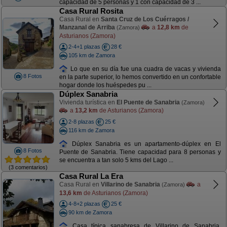
capacidad de 5 personas y 1 con capacidad de 3 ...
Casa Rural Rosita
Casa Rural en
Santa Cruz de Los Cuérragos /
Manzanal de Arriba
a
12,8 km
de
(Zamora)
Asturianos (Zamora)
2-4+1 plazas
28 €
105 km de Zamora
Lo que en su día fue una cuadra de vacas y vivienda
8 Fotos
en la parte superior, lo hemos convertido en un confortable
hogar donde los huéspedes pu ...
Dúplex Sanabria
Vivienda turística en
El Puente de Sanabria
(Zamora)
a
13,2 km
de Asturianos (Zamora)
2-8 plazas
25 €
116 km de Zamora
Dúplex Sanabria es un apartamento-dúplex en El
8 Fotos
Puente de Sanabria. Tiene capacidad para 8 personas y
se encuentra a tan solo 5 kms del Lago ...
(3 comentarios)
Casa Rural La Era
Casa Rural en
Villarino de Sanabria
a
(Zamora)
13,6 km
de Asturianos (Zamora)
4-8+2 plazas
25 €
90 km de Zamora
Casa típica sanabresa de Villarino de Sanabria.