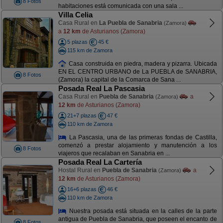
8 Fotos
habitaciones está comunicada con una sala ...
Villa Celia
Casa Rural en
La Puebla de Sanabria
(Zamora)
a
12 km
de Asturianos (Zamora)
5 plazas
45 €
115 km de Zamora
Casa construida en piedra, madera y pizarra. Ubicada
EN EL CENTRO URBANO de La PUEBLA de SANABRIA,
8 Fotos
(Zamora) la capital de la Comarca de Sana ...
Posada Real La Pascasia
Casa Rural en
Puebla de Sanabria
a
(Zamora)
12 km
de Asturianos (Zamora)
21+7 plazas
47 €
110 km de Zamora
La Pascasia, una de las primeras fondas de Castilla,
comenzó a prestar alojamiento y manutención a los
8 Fotos
viajeros que recalaban en Sanabria en ...
Posada Real La Cartería
Hostal Rural en
Puebla de Sanabria
a
(Zamora)
12 km
de Asturianos (Zamora)
16+6 plazas
46 €
110 km de Zamora
Nuestra posada está situada en la calles de la parte
antigua de Puebla de Sanabria, que poseen el encanto de
8 Fotos