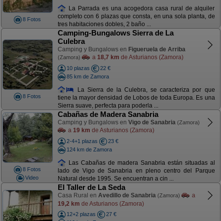
La Parrada es una acogedora casa rural de alquiler
completo con 6 plazas que consta, en una sola planta, de
8 Fotos
tres habitaciones dobles, 2 baño ...
Camping-Bungalows Sierra de La
Culebra
Camping y Bungalows en
Figueruela de Arriba
a
18,7 km
de Asturianos (Zamora)
(Zamora)
10 plazas
22 €
85 km de Zamora
La Sierra de la Culebra, se caracteriza por que
8 Fotos
tiene la mayor densidad de Lobos de toda Europa. Es una
Sierra suave, perfecta para poderla ...
Cabañas de Madera Sanabria
Camping y Bungalows en
Vigo de Sanabria
(Zamora)
a
19 km
de Asturianos (Zamora)
2-4+1 plazas
23 €
124 km de Zamora
Las Cabañas de madera Sanabria están situadas al
8 Fotos
lado de Vigo de Sanabria en pleno centro del Parque
Video
Natural desde 1995. Se encuentran a cin ...
El Taller de La Seda
Casa Rural en
Avedillo de Sanabria
a
(Zamora)
19,2 km
de Asturianos (Zamora)
12+2 plazas
27 €