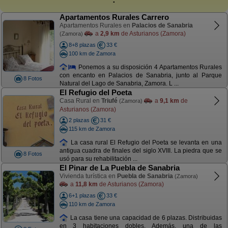
Apartamentos Rurales Carrero
Apartamentos Rurales en
Palacios de Sanabria
a
2,9 km
de Asturianos (Zamora)
(Zamora)
8+8 plazas
33 €
100 km de Zamora
Ponemos a su disposición 4 Apartamentos Rurales
con encanto en Palacios de Sanabria, junto al Parque
8 Fotos
Natural del Lago de Sanabria, Zamora. L ...
El Refugio del Poeta
Casa Rural en
Triufé
a
9,1 km
de
(Zamora)
Asturianos (Zamora)
2 plazas
31 €
115 km de Zamora
La casa rural El Refugio del Poeta se levanta en una
antigua cuadra de finales del siglo XVIII. La piedra que se
8 Fotos
usó para su rehabilitación ...
El Pinar de La Puebla de Sanabria
Vivienda turística en
Puebla de Sanabria
(Zamora)
a
11,8 km
de Asturianos (Zamora)
6+1 plazas
33 €
110 km de Zamora
La casa tiene una capacidad de 6 plazas. Distribuidas
en 3 habitaciones dobles. Además, una de las