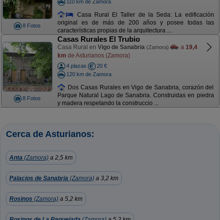
110 km de Zamora
Casa Rural El Taller de la Seda: La edificación
original es de más de 200 años y posee todas las
8 Fotos
características propias de la arquitectura ...
Casas Rurales El Trubio
Casa Rural en
Vigo de Sanabria
a
19,4
(Zamora)
km
de Asturianos (Zamora)
4 plazas
20 €
120 km de Zamora
Dos Casas Rurales en Vigo de Sanabria, corazón del
Parque Natural Lago de Sanabria. Construidas en piedra
8 Fotos
y madera respetando la construccio ...
Cerca de Asturianos:
Anta
(Zamora)
a 2,5 km
Palacios de Sanabria
(Zamora)
a 3,2 km
Rosinos
(Zamora)
a 5,2 km
Rosinos de La Requejada
(Zamora)
a 5,2 km