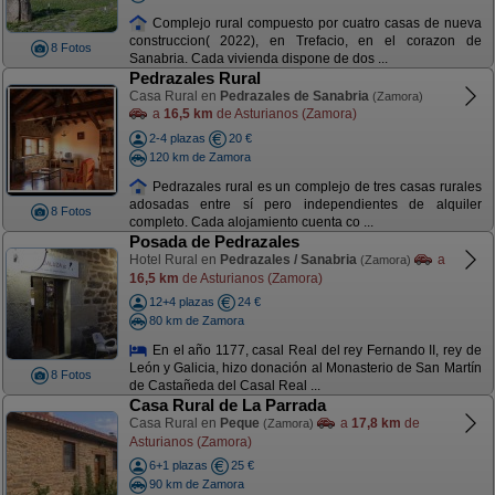
Complejo rural compuesto por cuatro casas de nueva
construccion( 2022), en Trefacio, en el corazon de
8 Fotos
Sanabria. Cada vivienda dispone de dos ...
Pedrazales Rural
Casa Rural en
Pedrazales de Sanabria
(Zamora)
a
16,5 km
de Asturianos (Zamora)
2-4 plazas
20 €
120 km de Zamora
Pedrazales rural es un complejo de tres casas rurales
adosadas entre sí pero independientes de alquiler
8 Fotos
completo. Cada alojamiento cuenta co ...
Posada de Pedrazales
Hotel Rural en
Pedrazales / Sanabria
a
(Zamora)
16,5 km
de Asturianos (Zamora)
12+4 plazas
24 €
80 km de Zamora
En el año 1177, casal Real del rey Fernando II, rey de
León y Galicia, hizo donación al Monasterio de San Martín
8 Fotos
de Castañeda del Casal Real ...
Casa Rural de La Parrada
Casa Rural en
Peque
a
17,8 km
de
(Zamora)
Asturianos (Zamora)
6+1 plazas
25 €
90 km de Zamora