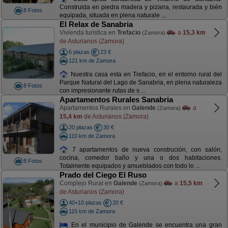
Construida en piedra madera y pizarra, restaurada y bién
8 Fotos
equipada, situada en plena naturale ...
El Relax de Sanabria
Vivienda turística en
Trefacio
a
15,3 km
(Zamora)
de Asturianos (Zamora)
6 plazas
23 €
121 km de Zamora
Nuestra casa esta en Trefacio, en el entorno rural del
Parque Natural del Lago de Sanabria, en plena naturaleza
8 Fotos
con impresionante rutas de s ...
Apartamentos Rurales Sanabria
Apartamentos Rurales en
Galende
a
(Zamora)
15,4 km
de Asturianos (Zamora)
20 plazas
30 €
110 km de Zamora
7 apartamentos de nueva construción, con salón,
cocina, comedor baño y una o dos habitaciones.
8 Fotos
Totalmente equipados y amueblados con todo lo ...
Prado del Ciego El Ruso
Complejo Rural en
Galende
a
15,5 km
(Zamora)
de Asturianos (Zamora)
40+10 plazas
20 €
115 km de Zamora
En el municipio de Galende se encuentra una gran