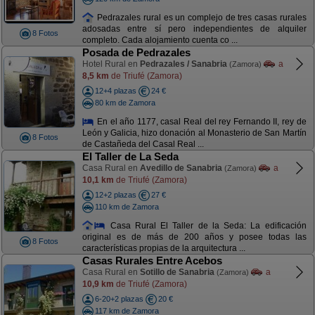
Pedrazales rural es un complejo de tres casas rurales
adosadas entre sí pero independientes de alquiler
8 Fotos
completo. Cada alojamiento cuenta co ...
Posada de Pedrazales
Hotel Rural en
Pedrazales / Sanabria
a
(Zamora)
8,5 km
de Triufé (Zamora)
12+4 plazas
24 €
80 km de Zamora
En el año 1177, casal Real del rey Fernando II, rey de
León y Galicia, hizo donación al Monasterio de San Martín
8 Fotos
de Castañeda del Casal Real ...
El Taller de La Seda
Casa Rural en
Avedillo de Sanabria
a
(Zamora)
10,1 km
de Triufé (Zamora)
12+2 plazas
27 €
110 km de Zamora
Casa Rural El Taller de la Seda: La edificación
original es de más de 200 años y posee todas las
8 Fotos
características propias de la arquitectura ...
Casas Rurales Entre Acebos
Casa Rural en
Sotillo de Sanabria
a
(Zamora)
10,9 km
de Triufé (Zamora)
6-20+2 plazas
20 €
117 km de Zamora