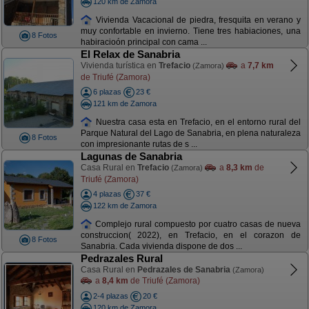
120 km de Zamora
Vivienda Vacacional de piedra, fresquita en verano y
muy confortable en invierno. Tiene tres habiaciones, una
8 Fotos
habiracioón principal con cama ...
El Relax de Sanabria
Vivienda turística en
Trefacio
a
7,7 km
(Zamora)
de Triufé (Zamora)
6 plazas
23 €
121 km de Zamora
Nuestra casa esta en Trefacio, en el entorno rural del
Parque Natural del Lago de Sanabria, en plena naturaleza
8 Fotos
con impresionante rutas de s ...
Lagunas de Sanabria
Casa Rural en
Trefacio
a
8,3 km
de
(Zamora)
Triufé (Zamora)
4 plazas
37 €
122 km de Zamora
Complejo rural compuesto por cuatro casas de nueva
construccion( 2022), en Trefacio, en el corazon de
8 Fotos
Sanabria. Cada vivienda dispone de dos ...
Pedrazales Rural
Casa Rural en
Pedrazales de Sanabria
(Zamora)
a
8,4 km
de Triufé (Zamora)
2-4 plazas
20 €
120 km de Zamora