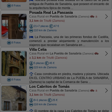
antigua de Puebla de Sanabria, que poseen el encanto de
8 Fotos
la arquitectura típica de monta ...
Posada Real La Pascasia
Casa Rural en
Puebla de Sanabria
a
(Zamora)
3,1 km
de Triufé (Zamora)
21+7 plazas
47 €
110 km de Zamora
La Pascasia, una de las primeras fondas de Castilla,
comenzó a prestar alojamiento y manutención a los
8 Fotos
viajeros que recalaban en Sanabria en ...
Villa Celia
Casa Rural en
La Puebla de Sanabria
(Zamora)
a
3,1 km
de Triufé (Zamora)
5 plazas
45 €
115 km de Zamora
Casa construida en piedra, madera y pizarra. Ubicada
EN EL CENTRO URBANO de La PUEBLA de SANABRIA,
8 Fotos
(Zamora) la capital de la Comarca de Sana ...
Los Cabritos de Tomás
Casa Rural en
Puebla de Sanabria
a
(Zamora)
3,1 km
de Triufé (Zamora)
8+1 plazas
25 €
116 km de Zamora
El nombre de la casa Los Cabritos de Tomás se debe