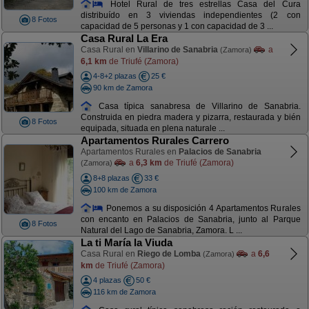
Hotel Rural de tres estrellas Casa del Cura
distribuído en 3 viviendas independientes (2 con
8 Fotos
capacidad de 5 personas y 1 con capacidad de 3 ...
Casa Rural La Era
Casa Rural en
Villarino de Sanabria
a
(Zamora)
6,1 km
de Triufé (Zamora)
4-8+2 plazas
25 €
90 km de Zamora
Casa típica sanabresa de Villarino de Sanabria.
Construida en piedra madera y pizarra, restaurada y bién
8 Fotos
equipada, situada en plena naturale ...
Apartamentos Rurales Carrero
Apartamentos Rurales en
Palacios de Sanabria
a
6,3 km
de Triufé (Zamora)
(Zamora)
8+8 plazas
33 €
100 km de Zamora
Ponemos a su disposición 4 Apartamentos Rurales
con encanto en Palacios de Sanabria, junto al Parque
8 Fotos
Natural del Lago de Sanabria, Zamora. L ...
La ti María la Viuda
Casa Rural en
Riego de Lomba
a
6,6
(Zamora)
km
de Triufé (Zamora)
4 plazas
50 €
116 km de Zamora