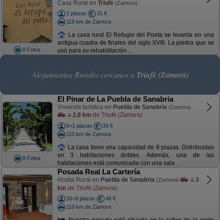
Casa Rural en
Triufé
(Zamora)
2 plazas
31 €
115 km de Zamora
La casa rural El Refugio del Poeta se levanta en una
antigua cuadra de finales del siglo XVIII. La piedra que se
8 Fotos
usó para su rehabilitación ...
Alojamientos Rurales cercanos a
Triufé (Zamora)
El Pinar de La Puebla de Sanabria
Vivienda turística en
Puebla de Sanabria
(Zamora)
a
2,8 km
de Triufé (Zamora)
6+1 plazas
33 €
110 km de Zamora
La casa tiene una capacidad de 6 plazas. Distribuidas
en 3 habitaciones dobles. Además, una de las
8 Fotos
habitaciones está comunicada con una sala ...
Posada Real La Cartería
Hostal Rural en
Puebla de Sanabria
a
3
(Zamora)
km
de Triufé (Zamora)
16+6 plazas
46 €
110 km de Zamora
Nuestra posada está situada en la calles de la parte