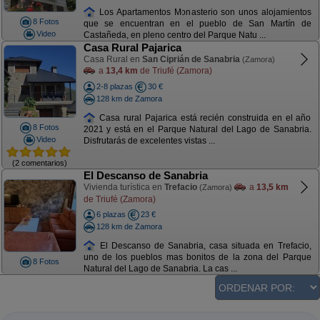
Los Apartamentos Monasterio son unos alojamientos
8 Fotos
que se encuentran en el pueblo de San Martín de
Video
Castañeda, en pleno centro del Parque Natu ...
Casa Rural Pajarica
Casa Rural en
San Ciprián de Sanabria
(Zamora)
a
13,4 km
de Triufé (Zamora)
2-8 plazas
30 €
128 km de Zamora
Casa rural Pajarica está recién construida en el año
8 Fotos
2021 y está en el Parque Natural del Lago de Sanabria.
Video
Disfrutarás de excelentes vistas ...
(2 comentarios)
El Descanso de Sanabria
Vivienda turística en
Trefacio
a
13,5 km
(Zamora)
de Triufé (Zamora)
6 plazas
23 €
128 km de Zamora
El Descanso de Sanabria, casa situada en Trefacio,
uno de los pueblos mas bonitos de la zona del Parque
8 Fotos
Natural del Lago de Sanabria. La cas ...