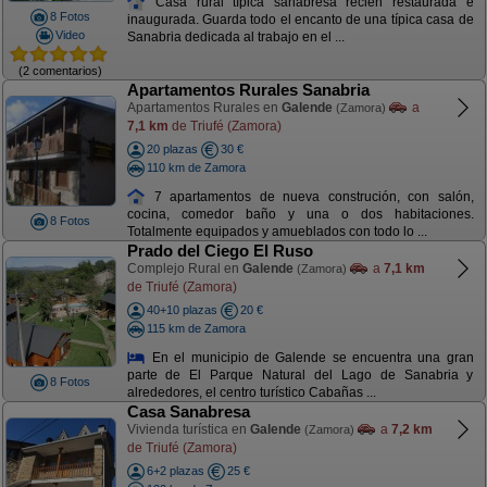
Casa rural típica sanabresa recién restaurada e
8 Fotos
inaugurada. Guarda todo el encanto de una típica casa de
Video
Sanabria dedicada al trabajo en el ...
(2 comentarios)
Apartamentos Rurales Sanabria
Apartamentos Rurales en
Galende
a
(Zamora)
7,1 km
de Triufé (Zamora)
20 plazas
30 €
110 km de Zamora
7 apartamentos de nueva construción, con salón,
cocina, comedor baño y una o dos habitaciones.
8 Fotos
Totalmente equipados y amueblados con todo lo ...
Prado del Ciego El Ruso
Complejo Rural en
Galende
a
7,1 km
(Zamora)
de Triufé (Zamora)
40+10 plazas
20 €
115 km de Zamora
En el municipio de Galende se encuentra una gran
parte de El Parque Natural del Lago de Sanabria y
8 Fotos
alrededores, el centro turístico Cabañas ...
Casa Sanabresa
Vivienda turística en
Galende
a
7,2 km
(Zamora)
de Triufé (Zamora)
6+2 plazas
25 €