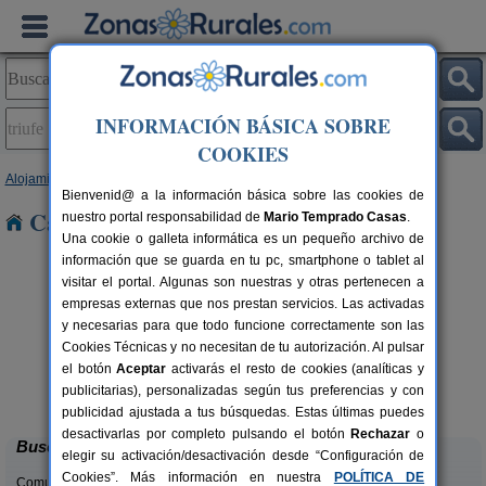
INFORMACIÓN BÁSICA SOBRE
COOKIES
Alojamientos
>
Castilla y León
>
Zamora
> Triufé
Bienvenid@ a la información básica sobre las cookies de
Casas Rurales en Triufé
nuestro portal responsabilidad de
Mario Temprado Casas
.
Una cookie o galleta informática es un pequeño archivo de
información que se guarda en tu pc, smartphone o tablet al
visitar el portal. Algunas son nuestras y otras pertenecen a
empresas externas que nos prestan servicios. Las activadas
y necesarias para que todo funcione correctamente son las
Cookies Técnicas y no necesitan de tu autorización. Al pulsar
el botón
Aceptar
activarás el resto de cookies (analíticas y
La Venta de los Arribes
rs.
42+1 pers.
publicitarias), personalizadas según tus preferencias y con
 €
25 €
Formariz de Sayago (Zamora)
desde
publicidad ajustada a tus búsquedas. Estas últimas puedes
desactivarlas por completo pulsando el botón
Rechazar
o
Buscar
elegir su activación/desactivación desde “Configuración de
Cookies”. Más información en nuestra
POLÍTICA DE
Comunidades: