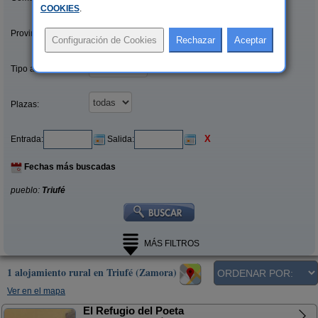
COOKIES
.
Provincias/Islas:
Tipo alquiler:
Plazas:
X
Entrada:
Salida:
Fechas más buscadas
pueblo:
Triufé
MÁS FILTROS
1 alojamiento rural en Triufé (Zamora)
Ver en el mapa
El Refugio del Poeta