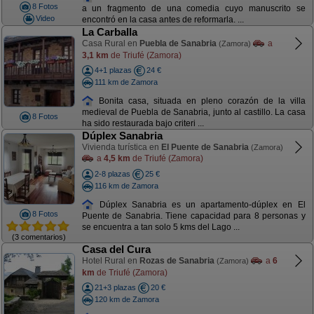
8 Fotos
a un fragmento de una comedia cuyo manuscrito se
Video
encontró en la casa antes de reformarla. ...
La Carballa
Casa Rural en
Puebla de Sanabria
a
(Zamora)
3,1 km
de Triufé (Zamora)
4+1 plazas
24 €
111 km de Zamora
Bonita casa, situada en pleno corazón de la villa
medieval de Puebla de Sanabria, junto al castillo. La casa
8 Fotos
ha sido restaurada bajo criteri ...
Dúplex Sanabria
Vivienda turística en
El Puente de Sanabria
(Zamora)
a
4,5 km
de Triufé (Zamora)
2-8 plazas
25 €
116 km de Zamora
Dúplex Sanabria es un apartamento-dúplex en El
8 Fotos
Puente de Sanabria. Tiene capacidad para 8 personas y
se encuentra a tan solo 5 kms del Lago ...
(3 comentarios)
Casa del Cura
Hotel Rural en
Rozas de Sanabria
a
6
(Zamora)
km
de Triufé (Zamora)
21+3 plazas
20 €
120 km de Zamora