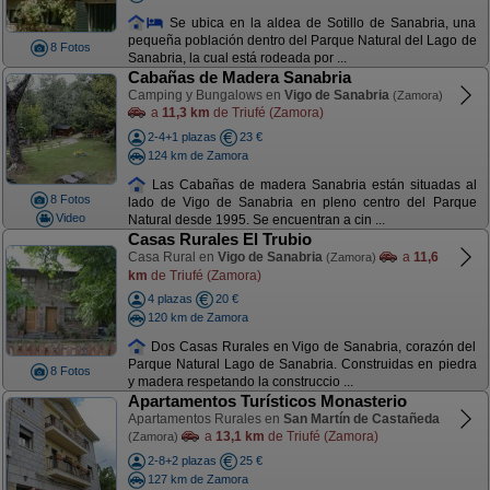
Se ubica en la aldea de Sotillo de Sanabria, una
pequeña población dentro del Parque Natural del Lago de
8 Fotos
Sanabria, la cual está rodeada por ...
Cabañas de Madera Sanabria
Camping y Bungalows en
Vigo de Sanabria
(Zamora)
a
11,3 km
de Triufé (Zamora)
2-4+1 plazas
23 €
124 km de Zamora
Las Cabañas de madera Sanabria están situadas al
8 Fotos
lado de Vigo de Sanabria en pleno centro del Parque
Video
Natural desde 1995. Se encuentran a cin ...
Casas Rurales El Trubio
Casa Rural en
Vigo de Sanabria
a
11,6
(Zamora)
km
de Triufé (Zamora)
4 plazas
20 €
120 km de Zamora
Dos Casas Rurales en Vigo de Sanabria, corazón del
Parque Natural Lago de Sanabria. Construidas en piedra
8 Fotos
y madera respetando la construccio ...
Apartamentos Turísticos Monasterio
Apartamentos Rurales en
San Martín de Castañeda
a
13,1 km
de Triufé (Zamora)
(Zamora)
2-8+2 plazas
25 €
127 km de Zamora