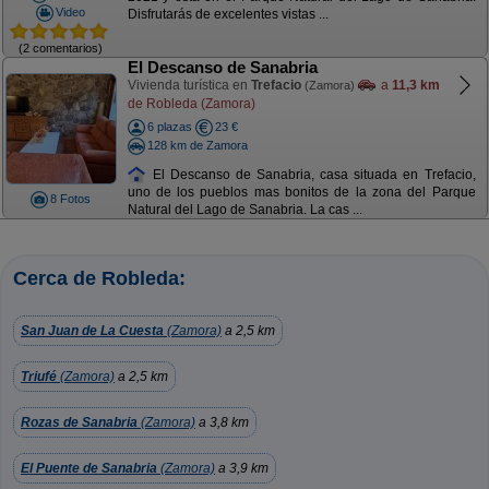
Video
Disfrutarás de excelentes vistas ...
(2 comentarios)
El Descanso de Sanabria
Vivienda turística en
Trefacio
a
11,3 km
(Zamora)
de Robleda (Zamora)
6 plazas
23 €
128 km de Zamora
El Descanso de Sanabria, casa situada en Trefacio,
uno de los pueblos mas bonitos de la zona del Parque
8 Fotos
Natural del Lago de Sanabria. La cas ...
Cerca de Robleda:
San Juan de La Cuesta
(Zamora)
a 2,5 km
Triufé
(Zamora)
a 2,5 km
Rozas de Sanabria
(Zamora)
a 3,8 km
El Puente de Sanabria
(Zamora)
a 3,9 km