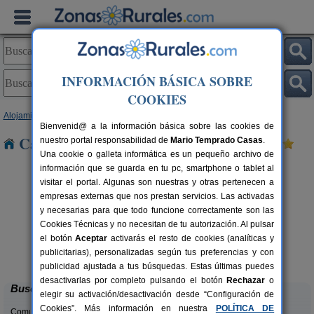
INFORMACIÓN BÁSICA SOBRE
COOKIES
Alojamientos
>
Castilla y León
>
Zamora
> Robleda
Bienvenid@ a la información básica sobre las cookies de
Casas Rurales cerca de Robleda
nuestro portal responsabilidad de
Mario Temprado Casas
.
Una cookie o galleta informática es un pequeño archivo de
información que se guarda en tu pc, smartphone o tablet al
visitar el portal. Algunas son nuestras y otras pertenecen a
empresas externas que nos prestan servicios. Las activadas
y necesarias para que todo funcione correctamente son las
Cookies Técnicas y no necesitan de tu autorización. Al pulsar
el botón
Aceptar
activarás el resto de cookies (analíticas y
Casa Rural El Barricuevo
rs.
4 pers.
publicitarias), personalizadas según tus preferencias y con
 €
30 €
Almeida de Sayago (Zamora)
desde
publicidad ajustada a tus búsquedas. Estas últimas puedes
desactivarlas por completo pulsando el botón
Rechazar
o
Buscar
elegir su activación/desactivación desde “Configuración de
Cookies”. Más información en nuestra
POLÍTICA DE
Comunidades: