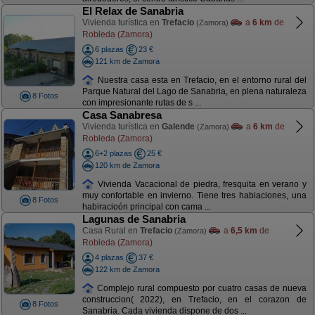
El Relax de Sanabria
Vivienda turística en
Trefacio
a
6 km
de
(Zamora)
Robleda (Zamora)
6 plazas
23 €
121 km de Zamora
Nuestra casa esta en Trefacio, en el entorno rural del
Parque Natural del Lago de Sanabria, en plena naturaleza
8 Fotos
con impresionante rutas de s ...
Casa Sanabresa
Vivienda turística en
Galende
a
6 km
de
(Zamora)
Robleda (Zamora)
6+2 plazas
25 €
120 km de Zamora
Vivienda Vacacional de piedra, fresquita en verano y
muy confortable en invierno. Tiene tres habiaciones, una
8 Fotos
habiracioón principal con cama ...
Lagunas de Sanabria
Casa Rural en
Trefacio
a
6,5 km
de
(Zamora)
Robleda (Zamora)
4 plazas
37 €
122 km de Zamora
Complejo rural compuesto por cuatro casas de nueva
construccion( 2022), en Trefacio, en el corazon de
8 Fotos
Sanabria. Cada vivienda dispone de dos ...