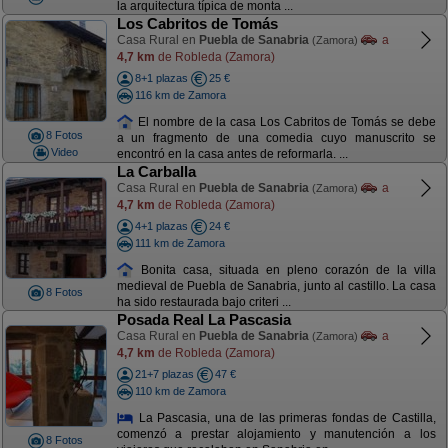
la arquitectura típica de monta ...
Los Cabritos de Tomás
Casa Rural en
Puebla de Sanabria
a
(Zamora)
4,7 km
de Robleda (Zamora)
8+1 plazas
25 €
116 km de Zamora
El nombre de la casa Los Cabritos de Tomás se debe
8 Fotos
a un fragmento de una comedia cuyo manuscrito se
Video
encontró en la casa antes de reformarla. ...
La Carballa
Casa Rural en
Puebla de Sanabria
a
(Zamora)
4,7 km
de Robleda (Zamora)
4+1 plazas
24 €
111 km de Zamora
Bonita casa, situada en pleno corazón de la villa
medieval de Puebla de Sanabria, junto al castillo. La casa
8 Fotos
ha sido restaurada bajo criteri ...
Posada Real La Pascasia
Casa Rural en
Puebla de Sanabria
a
(Zamora)
4,7 km
de Robleda (Zamora)
21+7 plazas
47 €
110 km de Zamora
La Pascasia, una de las primeras fondas de Castilla,
comenzó a prestar alojamiento y manutención a los
8 Fotos