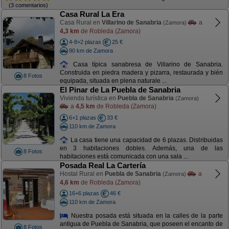
(3 comentarios)
Casa Rural La Era
Casa Rural en
Villarino de Sanabria
a
(Zamora)
4,3 km
de Robleda (Zamora)
4-8+2 plazas
25 €
90 km de Zamora
Casa típica sanabresa de Villarino de Sanabria.
Construida en piedra madera y pizarra, restaurada y bién
8 Fotos
equipada, situada en plena naturale ...
El Pinar de La Puebla de Sanabria
Vivienda turística en
Puebla de Sanabria
(Zamora)
a
4,5 km
de Robleda (Zamora)
6+1 plazas
33 €
110 km de Zamora
La casa tiene una capacidad de 6 plazas. Distribuidas
en 3 habitaciones dobles. Además, una de las
8 Fotos
habitaciones está comunicada con una sala ...
Posada Real La Cartería
Hostal Rural en
Puebla de Sanabria
a
(Zamora)
4,6 km
de Robleda (Zamora)
16+6 plazas
46 €
110 km de Zamora
Nuestra posada está situada en la calles de la parte
antigua de Puebla de Sanabria, que poseen el encanto de
8 Fotos