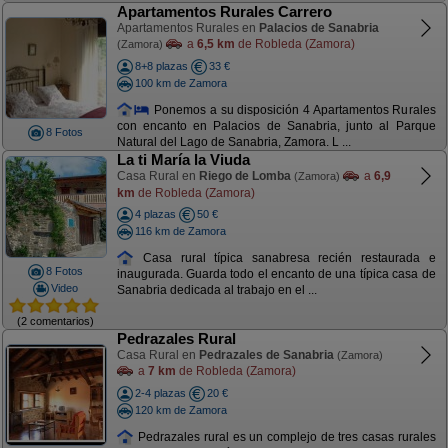
Apartamentos Rurales Carrero
Apartamentos Rurales en
Palacios de Sanabria
a
6,5 km
de Robleda (Zamora)
(Zamora)
8+8 plazas
33 €
100 km de Zamora
Ponemos a su disposición 4 Apartamentos Rurales
con encanto en Palacios de Sanabria, junto al Parque
8 Fotos
Natural del Lago de Sanabria, Zamora. L ...
La ti María la Viuda
Casa Rural en
Riego de Lomba
a
6,9
(Zamora)
km
de Robleda (Zamora)
4 plazas
50 €
116 km de Zamora
Casa rural típica sanabresa recién restaurada e
8 Fotos
inaugurada. Guarda todo el encanto de una típica casa de
Video
Sanabria dedicada al trabajo en el ...
(2 comentarios)
Pedrazales Rural
Casa Rural en
Pedrazales de Sanabria
(Zamora)
a
7 km
de Robleda (Zamora)
2-4 plazas
20 €
120 km de Zamora
Pedrazales rural es un complejo de tres casas rurales