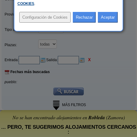
COOKIES
.
Provincias/Islas:
Tipo alquiler:
Plazas:
X
Entrada:
Salida:
Fechas más buscadas
pueblo:
MÁS FILTROS
No se han encontrado alojamientos en
Robleda
(Zamora)
... PERO, TE SUGERIMOS ALOJAMIENTOS CERCANOS
: