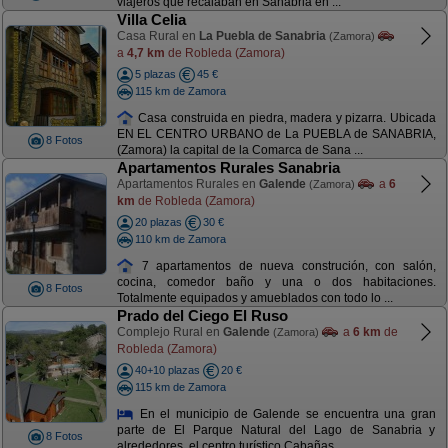
viajeros que recalaban en Sanabria en ...
Villa Celia
Casa Rural en
La Puebla de Sanabria
(Zamora)
a
4,7 km
de Robleda (Zamora)
5 plazas
45 €
115 km de Zamora
Casa construida en piedra, madera y pizarra. Ubicada
EN EL CENTRO URBANO de La PUEBLA de SANABRIA,
8 Fotos
(Zamora) la capital de la Comarca de Sana ...
Apartamentos Rurales Sanabria
Apartamentos Rurales en
Galende
a
6
(Zamora)
km
de Robleda (Zamora)
20 plazas
30 €
110 km de Zamora
7 apartamentos de nueva construción, con salón,
cocina, comedor baño y una o dos habitaciones.
8 Fotos
Totalmente equipados y amueblados con todo lo ...
Prado del Ciego El Ruso
Complejo Rural en
Galende
a
6 km
de
(Zamora)
Robleda (Zamora)
40+10 plazas
20 €
115 km de Zamora
En el municipio de Galende se encuentra una gran
parte de El Parque Natural del Lago de Sanabria y
8 Fotos
alrededores, el centro turístico Cabañas ...