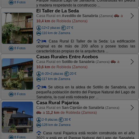
Parque Natural Lago de Sanabria. Construidas en piedra
8 Fotos
y madera respetando la construccio ...
El Taller de La Seda
Casa Rural en
Avedillo de Sanabria
a
(Zamora)
10,4 km
de Robleda (Zamora)
12+2 plazas
27 €
110 km de Zamora
Casa Rural El Taller de la Seda: La edificación
original es de más de 200 años y posee todas las
8 Fotos
características propias de la arquitectura ...
Casas Rurales Entre Acebos
Casa Rural en
Sotillo de Sanabria
a
(Zamora)
10,6 km
de Robleda (Zamora)
6-20+2 plazas
20 €
117 km de Zamora
Se ubica en la aldea de Sotillo de Sanabria, una
pequeña población dentro del Parque Natural del Lago de
8 Fotos
Sanabria, la cual está rodeada por ...
Casa Rural Pajarica
Casa Rural en
San Ciprián de Sanabria
(Zamora)
a
11,2 km
de Robleda (Zamora)
2-8 plazas
30 €
128 km de Zamora
Casa rural Pajarica está recién construida en el año
8 Fotos
2021 y está en el Parque Natural del Lago de Sanabria.