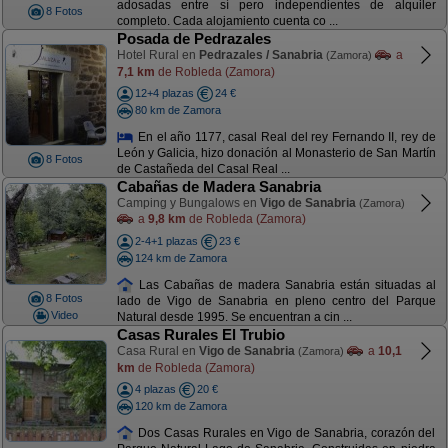
adosadas entre sí pero independientes de alquiler
8 Fotos
completo. Cada alojamiento cuenta co ...
Posada de Pedrazales
Hotel Rural en
Pedrazales / Sanabria
a
(Zamora)
7,1 km
de Robleda (Zamora)
12+4 plazas
24 €
80 km de Zamora
En el año 1177, casal Real del rey Fernando II, rey de
León y Galicia, hizo donación al Monasterio de San Martín
8 Fotos
de Castañeda del Casal Real ...
Cabañas de Madera Sanabria
Camping y Bungalows en
Vigo de Sanabria
(Zamora)
a
9,8 km
de Robleda (Zamora)
2-4+1 plazas
23 €
124 km de Zamora
Las Cabañas de madera Sanabria están situadas al
8 Fotos
lado de Vigo de Sanabria en pleno centro del Parque
Video
Natural desde 1995. Se encuentran a cin ...
Casas Rurales El Trubio
Casa Rural en
Vigo de Sanabria
a
10,1
(Zamora)
km
de Robleda (Zamora)
4 plazas
20 €
120 km de Zamora
Dos Casas Rurales en Vigo de Sanabria, corazón del