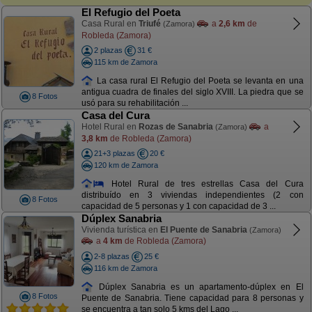
El Refugio del Poeta
Casa Rural en
Triufé
a
2,6 km
de
(Zamora)
Robleda (Zamora)
2 plazas
31 €
115 km de Zamora
La casa rural El Refugio del Poeta se levanta en una
antigua cuadra de finales del siglo XVIII. La piedra que se
8 Fotos
usó para su rehabilitación ...
Casa del Cura
Hotel Rural en
Rozas de Sanabria
a
(Zamora)
3,8 km
de Robleda (Zamora)
21+3 plazas
20 €
120 km de Zamora
Hotel Rural de tres estrellas Casa del Cura
distribuído en 3 viviendas independientes (2 con
8 Fotos
capacidad de 5 personas y 1 con capacidad de 3 ...
Dúplex Sanabria
Vivienda turística en
El Puente de Sanabria
(Zamora)
a
4 km
de Robleda (Zamora)
2-8 plazas
25 €
116 km de Zamora
Dúplex Sanabria es un apartamento-dúplex en El
8 Fotos
Puente de Sanabria. Tiene capacidad para 8 personas y
se encuentra a tan solo 5 kms del Lago ...