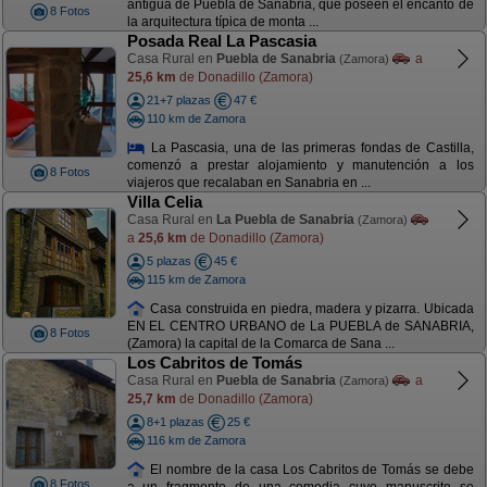
antigua de Puebla de Sanabria, que poseen el encanto de
8 Fotos
la arquitectura típica de monta ...
Posada Real La Pascasia
Casa Rural en
Puebla de Sanabria
a
(Zamora)
25,6 km
de Donadillo (Zamora)
21+7 plazas
47 €
110 km de Zamora
La Pascasia, una de las primeras fondas de Castilla,
comenzó a prestar alojamiento y manutención a los
8 Fotos
viajeros que recalaban en Sanabria en ...
Villa Celia
Casa Rural en
La Puebla de Sanabria
(Zamora)
a
25,6 km
de Donadillo (Zamora)
5 plazas
45 €
115 km de Zamora
Casa construida en piedra, madera y pizarra. Ubicada
EN EL CENTRO URBANO de La PUEBLA de SANABRIA,
8 Fotos
(Zamora) la capital de la Comarca de Sana ...
Los Cabritos de Tomás
Casa Rural en
Puebla de Sanabria
a
(Zamora)
25,7 km
de Donadillo (Zamora)
8+1 plazas
25 €
116 km de Zamora
El nombre de la casa Los Cabritos de Tomás se debe
8 Fotos