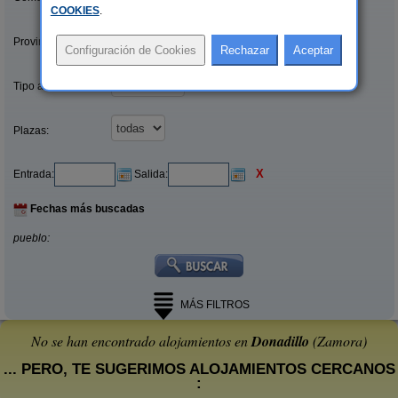
COOKIES
.
Provincias/Islas:
Tipo alquiler:
Plazas:
X
Entrada:
Salida:
Fechas más buscadas
pueblo:
MÁS FILTROS
No se han encontrado alojamientos en
Donadillo
(Zamora)
... PERO, TE SUGERIMOS ALOJAMIENTOS CERCANOS
: