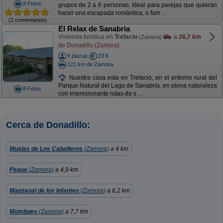
8 Fotos
grupos de 2 a 6 personas. Ideal para parejas que quieran
hacer una escapada romántica, o fam ...
(2 comentarios)
El Relax de Sanabria
Vivienda turística en
Trefacio
a
26,7 km
(Zamora)
de Donadillo (Zamora)
6 plazas
23 €
121 km de Zamora
Nuestra casa esta en Trefacio, en el entorno rural del
Parque Natural del Lago de Sanabria, en plena naturaleza
8 Fotos
con impresionante rutas de s ...
Cerca de Donadillo:
Muelas de Los Caballeros
(Zamora)
a 4 km
Peque
(Zamora)
a 4,9 km
Manzanal de los Infantes
(Zamora)
a 6,2 km
Mombuey
(Zamora)
a 7,7 km