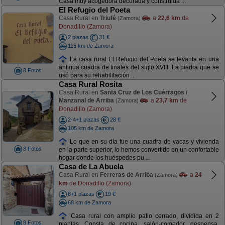
Casa muy acogedora decorada y construida ...
El Refugio del Poeta
Casa Rural en
Triufé
a
22,6 km
de
(Zamora)
Donadillo (Zamora)
2 plazas
31 €
115 km de Zamora
La casa rural El Refugio del Poeta se levanta en una
antigua cuadra de finales del siglo XVIII. La piedra que se
8 Fotos
usó para su rehabilitación ...
Casa Rural Rosita
Casa Rural en
Santa Cruz de Los Cuérragos /
Manzanal de Arriba
a
23,7 km
de
(Zamora)
Donadillo (Zamora)
2-4+1 plazas
28 €
105 km de Zamora
Lo que en su día fue una cuadra de vacas y vivienda
8 Fotos
en la parte superior, lo hemos convertido en un confortable
hogar donde los huéspedes pu ...
Casa de La Abuela
Casa Rural en
Ferreras de Arriba
a
24
(Zamora)
km
de Donadillo (Zamora)
8+1 plazas
19 €
68 km de Zamora
Casa rural con amplio patio cerrado, dividida en 2
8 Fotos
plantas. Consta de cocina, salón-comedor, despensa,