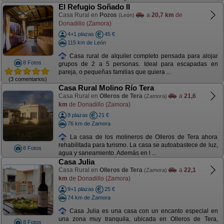
El Refugio Soñado II
Casa Rural en
Pozos
a
20,7 km
de
(León)
Donadillo (Zamora)
4+1 plazas
45 €
115 km de León
Casa rural de alquiler completo pensada para alojar
8 Fotos
grupos de 2 a 5 personas. Ideal para escapadas en
pareja, o pequeñas familias que quiera ...
(3 comentarios)
Casa Rural Molino Río Tera
Casa Rural en
Olleros de Tera
a
21,6
(Zamora)
km
de Donadillo (Zamora)
8 plazas
21 €
76 km de Zamora
La casa de los molineros de Olleros de Tera ahora
rehabilitada para turismo. La casa se autoabastece de luz,
8 Fotos
agua y saneamiento. Además en l ...
Casa Julia
Casa Rural en
Olleros de Tera
a
22,1
(Zamora)
km
de Donadillo (Zamora)
9+1 plazas
25 €
74 km de Zamora
Casa Julia es una casa con un encanto especial en
una zona muy tranquila, ubicada en Olleros de Tera,
8 Fotos