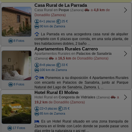
Casa Rural de La Parrada
Casa Rural en
Peque
a
4,8 km
de
(Zamora)
Donadillo (Zamora)
6+1 plazas
25 €
90 km de Zamora
La Parrada es una acogedora casa rural de alquiler
completo con 6 plazas que consta, en una sola planta, de
8 Fotos
tres habitaciones dobles, 2 baño ...
Apartamentos Rurales Carrero
Apartamentos Rurales en
Palacios de Sanabria
a
16,5 km
de Donadillo (Zamora)
(Zamora)
8+8 plazas
33 €
100 km de Zamora
Ponemos a su disposición 4 Apartamentos Rurales
con encanto en Palacios de Sanabria, junto al Parque
8 Fotos
Natural del Lago de Sanabria, Zamora. L ...
Hotel Rural El Molino
Hotel Rural en
Congosta de Vidriales
a
(Zamora)
19,2 km
de Donadillo (Zamora)
22+3 plazas
25 €
85 km de Zamora
Es un Hotel Rural situado en una zona tranquila de
Zamora en el límite con León donde se puede pasar unos
17 Fotos
días entre la naturaleza y asi rel ...