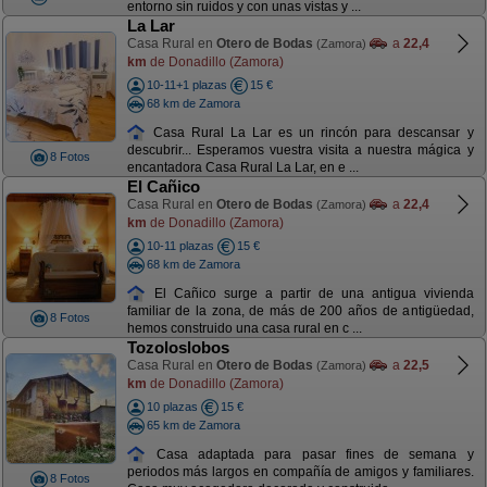
entorno sin ruidos y con unas vistas y ...
La Lar
Casa Rural en
Otero de Bodas
a
22,4
(Zamora)
km
de Donadillo (Zamora)
10-11+1 plazas
15 €
68 km de Zamora
Casa Rural La Lar es un rincón para descansar y
descubrir... Esperamos vuestra visita a nuestra mágica y
8 Fotos
encantadora Casa Rural La Lar, en e ...
El Cañico
Casa Rural en
Otero de Bodas
a
22,4
(Zamora)
km
de Donadillo (Zamora)
10-11 plazas
15 €
68 km de Zamora
El Cañico surge a partir de una antigua vivienda
familiar de la zona, de más de 200 años de antigüedad,
8 Fotos
hemos construido una casa rural en c ...
Tozoloslobos
Casa Rural en
Otero de Bodas
a
22,5
(Zamora)
km
de Donadillo (Zamora)
10 plazas
15 €
65 km de Zamora
Casa adaptada para pasar fines de semana y
periodos más largos en compañía de amigos y familiares.
8 Fotos