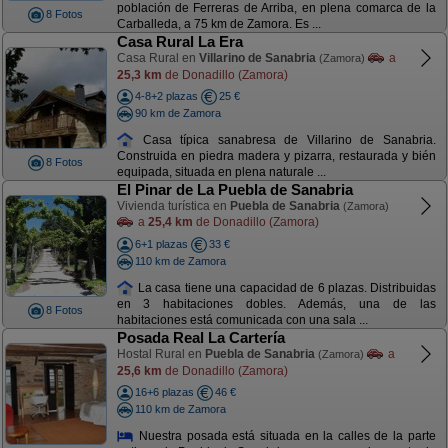
población de Ferreras de Arriba, en plena comarca de la
8 Fotos
Carballeda, a 75 km de Zamora. Es ...
Casa Rural La Era
Casa Rural en
Villarino de Sanabria
a
(Zamora)
25,3 km
de Donadillo (Zamora)
4-8+2 plazas
25 €
90 km de Zamora
Casa típica sanabresa de Villarino de Sanabria.
Construida en piedra madera y pizarra, restaurada y bién
8 Fotos
equipada, situada en plena naturale ...
El Pinar de La Puebla de Sanabria
Vivienda turística en
Puebla de Sanabria
(Zamora)
a
25,4 km
de Donadillo (Zamora)
6+1 plazas
33 €
110 km de Zamora
La casa tiene una capacidad de 6 plazas. Distribuidas
en 3 habitaciones dobles. Además, una de las
8 Fotos
habitaciones está comunicada con una sala ...
Posada Real La Cartería
Hostal Rural en
Puebla de Sanabria
a
(Zamora)
25,6 km
de Donadillo (Zamora)
16+6 plazas
46 €
110 km de Zamora
Nuestra posada está situada en la calles de la parte