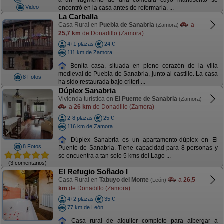
a un fragmento de una comedia cuyo manuscrito se
Video
encontró en la casa antes de reformarla. ...
La Carballa
Casa Rural en
Puebla de Sanabria
a
(Zamora)
25,7 km
de Donadillo (Zamora)
4+1 plazas
24 €
111 km de Zamora
Bonita casa, situada en pleno corazón de la villa
medieval de Puebla de Sanabria, junto al castillo. La casa
8 Fotos
ha sido restaurada bajo criteri ...
Dúplex Sanabria
Vivienda turística en
El Puente de Sanabria
(Zamora)
a
26 km
de Donadillo (Zamora)
2-8 plazas
25 €
116 km de Zamora
Dúplex Sanabria es un apartamento-dúplex en El
8 Fotos
Puente de Sanabria. Tiene capacidad para 8 personas y
se encuentra a tan solo 5 kms del Lago ...
(3 comentarios)
El Refugio Soñado I
Casa Rural en
Tabuyo del Monte
a
26,5
(León)
km
de Donadillo (Zamora)
4+2 plazas
35 €
77 km de León
Casa rural de alquiler completo para albergar a