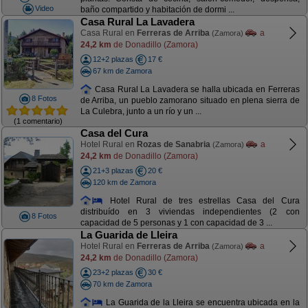
Video
baño compartido y habitación de dormi ...
Casa Rural La Lavadera
Casa Rural en
Ferreras de Arriba
a
(Zamora)
24,2 km
de Donadillo (Zamora)
12+2 plazas
17 €
67 km de Zamora
Casa Rural La Lavadera se halla ubicada en Ferreras
8 Fotos
de Arriba, un pueblo zamorano situado en plena sierra de
La Culebra, junto a un río y un ...
(1 comentario)
Casa del Cura
Hotel Rural en
Rozas de Sanabria
a
(Zamora)
24,2 km
de Donadillo (Zamora)
21+3 plazas
20 €
120 km de Zamora
Hotel Rural de tres estrellas Casa del Cura
distribuído en 3 viviendas independientes (2 con
8 Fotos
capacidad de 5 personas y 1 con capacidad de 3 ...
La Guarida de Lleira
Hotel Rural en
Ferreras de Arriba
a
(Zamora)
24,2 km
de Donadillo (Zamora)
23+2 plazas
30 €
70 km de Zamora
La Guarida de la Lleira se encuentra ubicada en la