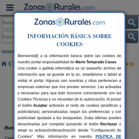
INFORMACIÓN BÁSICA SOBRE
COOKIES
Alojamientos
>
Castilla y León
>
Zamora
> Donadillo
Bienvenid@ a la información básica sobre las cookies de
Casas Rurales cerca de Donadillo
nuestro portal responsabilidad de
Mario Temprado Casas
.
Una cookie o galleta informática es un pequeño archivo de
información que se guarda en tu pc, smartphone o tablet al
visitar el portal. Algunas son nuestras y otras pertenecen a
empresas externas que nos prestan servicios. Las activadas
y necesarias para que todo funcione correctamente son las
Cookies Técnicas y no necesitan de tu autorización. Al pulsar
el botón
Aceptar
activarás el resto de cookies (analíticas y
Molino 1914
rs.
16 pers.
publicitarias), personalizadas según tus preferencias y con
 €
38 €
Montamarta (Zamora)
desde
publicidad ajustada a tus búsquedas. Estas últimas puedes
desactivarlas por completo pulsando el botón
Rechazar
o
Buscar
elegir su activación/desactivación desde “Configuración de
Cookies”. Más información en nuestra
POLÍTICA DE
Comunidades: