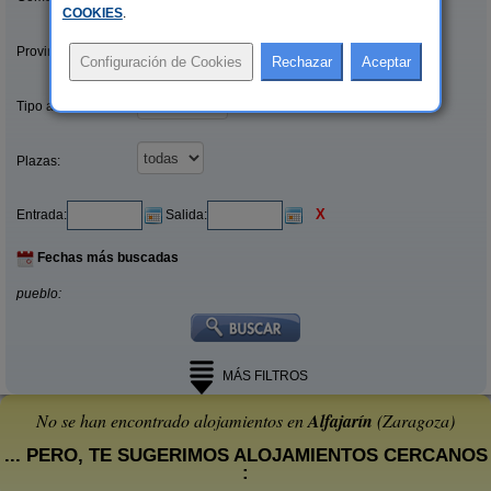
COOKIES
.
Provincias/Islas:
Tipo alquiler:
Plazas:
X
Entrada:
Salida:
Fechas más buscadas
pueblo:
MÁS FILTROS
No se han encontrado alojamientos en
Alfajarín
(Zaragoza)
... PERO, TE SUGERIMOS ALOJAMIENTOS CERCANOS
: