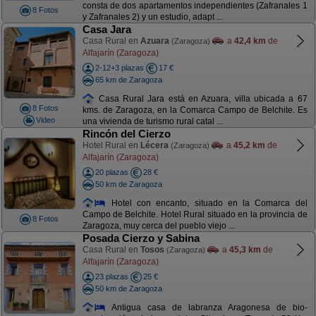
consta de dos apartamentos independientes (Zafranales 1
8 Fotos
y Zafranales 2) y un estudio, adapt ...
Casa Jara
Casa Rural en
Azuara
a
42,4 km
de
(Zaragoza)
Alfajarín (Zaragoza)
2-12+3 plazas
17 €
65 km de Zaragoza
Casa Rural Jara está en Azuara, villa ubicada a 67
8 Fotos
kms. de Zaragoza, en la Comarca Campo de Belchite. Es
Video
una vivienda de turismo rural catal ...
Rincón del Cierzo
Hotel Rural en
Lécera
a
45,2 km
de
(Zaragoza)
Alfajarín (Zaragoza)
20 plazas
28 €
50 km de Zaragoza
Hotel con encanto, situado en la Comarca del
Campo de Belchite. Hotel Rural situado en la provincia de
8 Fotos
Zaragoza, muy cerca del pueblo viejo ...
Posada Cierzo y Sabina
Casa Rural en
Tosos
a
45,3 km
de
(Zaragoza)
Alfajarín (Zaragoza)
23 plazas
25 €
50 km de Zaragoza
Antigua casa de labranza Aragonesa de bio-