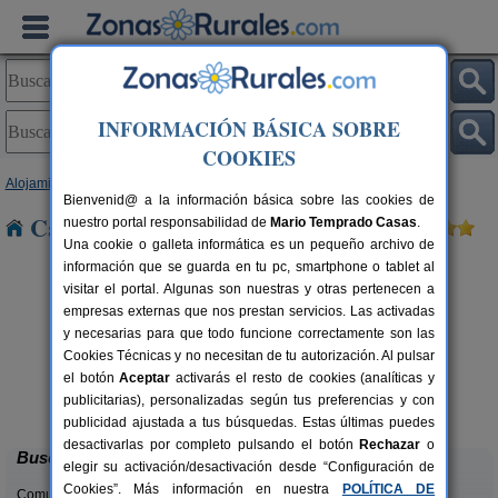
INFORMACIÓN BÁSICA SOBRE
COOKIES
Alojamientos
>
Aragón
>
Zaragoza
> Alfajarín
Bienvenid@ a la información básica sobre las cookies de
Casas Rurales cerca de Alfajarín
nuestro portal responsabilidad de
Mario Temprado Casas
.
Una cookie o galleta informática es un pequeño archivo de
información que se guarda en tu pc, smartphone o tablet al
visitar el portal. Algunas son nuestras y otras pertenecen a
empresas externas que nos prestan servicios. Las activadas
y necesarias para que todo funcione correctamente son las
Cookies Técnicas y no necesitan de tu autorización. Al pulsar
el botón
Aceptar
activarás el resto de cookies (analíticas y
Casa Rural Santa Ana
rs.
11-13 pers.
publicitarias), personalizadas según tus preferencias y con
 €
30 €
Pedrola (Zaragoza)
desde
publicidad ajustada a tus búsquedas. Estas últimas puedes
desactivarlas por completo pulsando el botón
Rechazar
o
Buscar
elegir su activación/desactivación desde “Configuración de
Cookies”. Más información en nuestra
POLÍTICA DE
Comunidades: