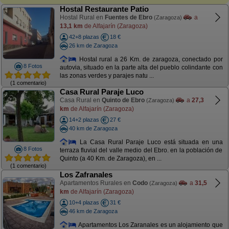
Hostal Restaurante Patio
Hostal Rural en
Fuentes de Ebro
a
(Zaragoza)
13,1 km
de Alfajarín (Zaragoza)
42+8 plazas
18 €
26 km de Zaragoza
Hostal rural a 26 Km. de zaragoza, conectado por
8 Fotos
autovia, situado en la parte alta del pueblo colindante con
las zonas verdes y parajes natu ...
(1 comentario)
Casa Rural Paraje Luco
Casa Rural en
Quinto de Ebro
a
27,3
(Zaragoza)
km
de Alfajarín (Zaragoza)
14+2 plazas
27 €
40 km de Zaragoza
La Casa Rural Paraje Luco está situada en una
8 Fotos
terraza fluvial del valle medio del Ebro. en la población de
Quinto (a 40 Km. de Zaragoza), en ...
(1 comentario)
Los Zafranales
Apartamentos Rurales en
Codo
a
31,5
(Zaragoza)
km
de Alfajarín (Zaragoza)
10+4 plazas
31 €
46 km de Zaragoza
Apartamentos Los Zaranales es un alojamiento que