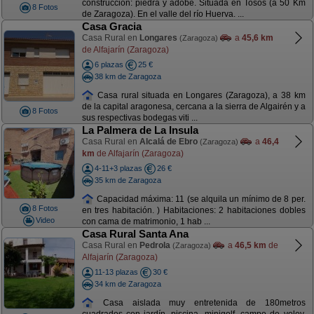
construcción: piedra y adobe. Situada en Tosos (a 50 Km
8 Fotos
de Zaragoza). En el valle del río Huerva. ...
Casa Gracia
Casa Rural en
Longares
a
45,6 km
(Zaragoza)
de Alfajarín (Zaragoza)
6 plazas
25 €
38 km de Zaragoza
Casa rural situada en Longares (Zaragoza), a 38 km
de la capital aragonesa, cercana a la sierra de Algairén y a
8 Fotos
sus respectivas bodegas viti ...
La Palmera de La Insula
Casa Rural en
Alcalá de Ebro
a
46,4
(Zaragoza)
km
de Alfajarín (Zaragoza)
4-11+3 plazas
26 €
35 km de Zaragoza
Capacidad máxima: 11 (se alquila un mínimo de 8 per.
8 Fotos
en tres habitación. ) Habitaciones: 2 habitaciones dobles
Video
con cama de matrimonio, 1 hab ...
Casa Rural Santa Ana
Casa Rural en
Pedrola
a
46,5 km
de
(Zaragoza)
Alfajarín (Zaragoza)
11-13 plazas
30 €
34 km de Zaragoza
Casa aislada muy entretenida de 180metros