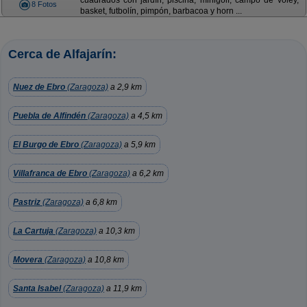
cuadrados con jardín, piscina, minigolf, campo de voley,
8 Fotos
basket, futbolín, pimpón, barbacoa y horn ...
Cerca de Alfajarín:
Nuez de Ebro
(Zaragoza)
a 2,9 km
Puebla de Alfindén
(Zaragoza)
a 4,5 km
El Burgo de Ebro
(Zaragoza)
a 5,9 km
Villafranca de Ebro
(Zaragoza)
a 6,2 km
Pastriz
(Zaragoza)
a 6,8 km
La Cartuja
(Zaragoza)
a 10,3 km
Movera
(Zaragoza)
a 10,8 km
Santa Isabel
(Zaragoza)
a 11,9 km