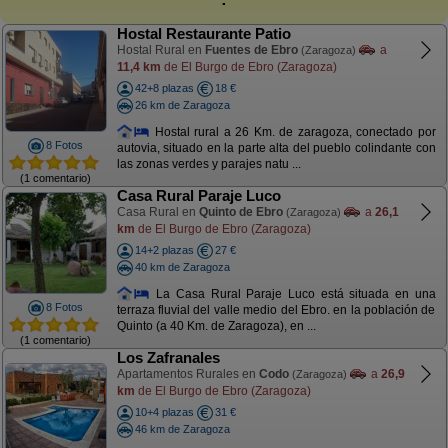
Hostal Restaurante Patio
Hostal Rural en
Fuentes de Ebro
a
(Zaragoza)
11,4 km
de El Burgo de Ebro (Zaragoza)
42+8 plazas
18 €
26 km de Zaragoza
Hostal rural a 26 Km. de zaragoza, conectado por
8 Fotos
autovia, situado en la parte alta del pueblo colindante con
las zonas verdes y parajes natu ...
(1 comentario)
Casa Rural Paraje Luco
Casa Rural en
Quinto de Ebro
a
26,1
(Zaragoza)
km
de El Burgo de Ebro (Zaragoza)
14+2 plazas
27 €
40 km de Zaragoza
La Casa Rural Paraje Luco está situada en una
8 Fotos
terraza fluvial del valle medio del Ebro. en la población de
Quinto (a 40 Km. de Zaragoza), en ...
(1 comentario)
Los Zafranales
Apartamentos Rurales en
Codo
a
26,9
(Zaragoza)
km
de El Burgo de Ebro (Zaragoza)
10+4 plazas
31 €
46 km de Zaragoza