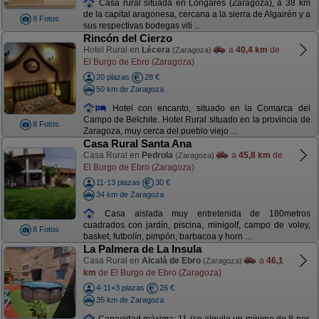
Casa rural situada en Longares (Zaragoza), a 38 km
de la capital aragonesa, cercana a la sierra de Algairén y a
8 Fotos
sus respectivas bodegas viti ...
Rincón del Cierzo
Hotel Rural en
Lécera
a
40,4 km
de
(Zaragoza)
El Burgo de Ebro (Zaragoza)
20 plazas
28 €
50 km de Zaragoza
Hotel con encanto, situado en la Comarca del
Campo de Belchite. Hotel Rural situado en la provincia de
8 Fotos
Zaragoza, muy cerca del pueblo viejo ...
Casa Rural Santa Ana
Casa Rural en
Pedrola
a
45,8 km
de
(Zaragoza)
El Burgo de Ebro (Zaragoza)
11-13 plazas
30 €
34 km de Zaragoza
Casa aislada muy entretenida de 180metros
cuadrados con jardín, piscina, minigolf, campo de voley,
8 Fotos
basket, futbolín, pimpón, barbacoa y horn ...
La Palmera de La Insula
Casa Rural en
Alcalá de Ebro
a
46,1
(Zaragoza)
km
de El Burgo de Ebro (Zaragoza)
4-11+3 plazas
26 €
35 km de Zaragoza
Capacidad máxima: 11 (se alquila un mínimo de 8 per.