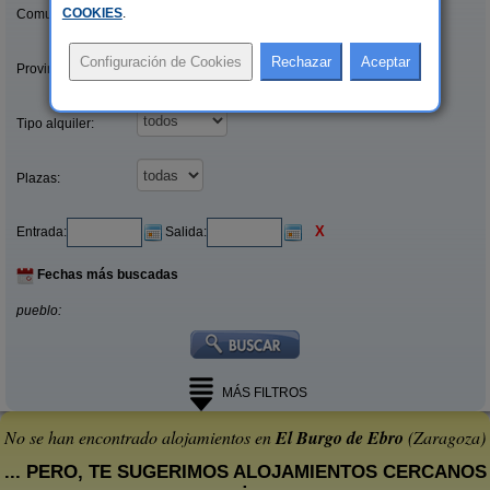
COOKIES
.
Comunidades:
Provincias/Islas:
Tipo alquiler:
Plazas:
X
Entrada:
Salida:
Fechas más buscadas
pueblo:
MÁS FILTROS
No se han encontrado alojamientos en
El Burgo de Ebro
(Zaragoza)
... PERO, TE SUGERIMOS ALOJAMIENTOS CERCANOS
: