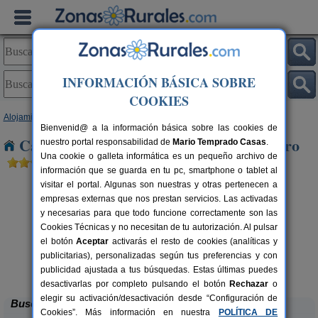
INFORMACIÓN BÁSICA SOBRE
COOKIES
Alojamientos
>
Aragón
>
Zaragoza
> El Burgo de Ebro
Bienvenid@ a la información básica sobre las cookies de
Casas Rurales cerca de El Burgo de Ebro
nuestro portal responsabilidad de
Mario Temprado Casas
.
Una cookie o galleta informática es un pequeño archivo de
información que se guarda en tu pc, smartphone o tablet al
visitar el portal. Algunas son nuestras y otras pertenecen a
empresas externas que nos prestan servicios. Las activadas
y necesarias para que todo funcione correctamente son las
Cookies Técnicas y no necesitan de tu autorización. Al pulsar
el botón
Aceptar
activarás el resto de cookies (analíticas y
publicitarias), personalizadas según tus preferencias y con
Casa Rural Cuenta La Leyenda
rs.
6+4 pers.
 €
35 €
publicidad ajustada a tus búsquedas. Estas últimas puedes
Bulbuente (Zaragoza)
desde
desactivarlas por completo pulsando el botón
Rechazar
o
elegir su activación/desactivación desde “Configuración de
Buscar
Cookies”. Más información en nuestra
POLÍTICA DE