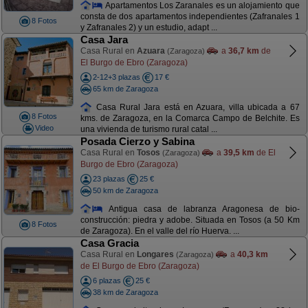
Apartamentos Los Zaranales es un alojamiento que
consta de dos apartamentos independientes (Zafranales 1
8 Fotos
y Zafranales 2) y un estudio, adapt ...
Casa Jara
Casa Rural en
Azuara
a
36,7 km
de
(Zaragoza)
El Burgo de Ebro (Zaragoza)
2-12+3 plazas
17 €
65 km de Zaragoza
Casa Rural Jara está en Azuara, villa ubicada a 67
8 Fotos
kms. de Zaragoza, en la Comarca Campo de Belchite. Es
Video
una vivienda de turismo rural catal ...
Posada Cierzo y Sabina
Casa Rural en
Tosos
a
39,5 km
de El
(Zaragoza)
Burgo de Ebro (Zaragoza)
23 plazas
25 €
50 km de Zaragoza
Antigua casa de labranza Aragonesa de bio-
construcción: piedra y adobe. Situada en Tosos (a 50 Km
8 Fotos
de Zaragoza). En el valle del río Huerva. ...
Casa Gracia
Casa Rural en
Longares
a
40,3 km
(Zaragoza)
de El Burgo de Ebro (Zaragoza)
6 plazas
25 €
38 km de Zaragoza