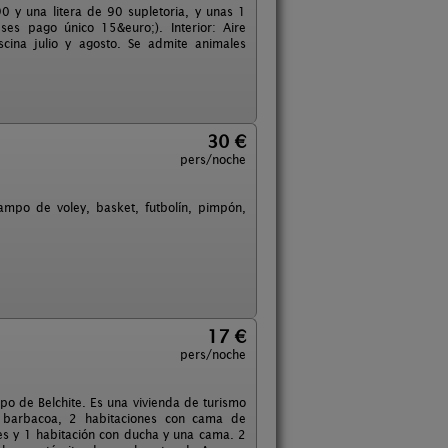
 y una litera de 90 supletoria, y unas 1
es pago único 15&euro;). Interior: Aire
scina julio y agosto. Se admite animales
30 €
pers/noche
ampo de voley, basket, futbolín, pimpón,
17 €
pers/noche
o de Belchite. Es una vivienda de turismo
 y barbacoa, 2 habitaciones con cama de
es y 1 habitación con ducha y una cama. 2