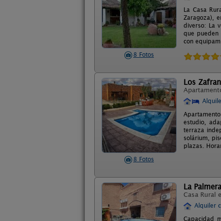
La Casa Rura
Zaragoza), e
diverso: La 
que pueden s
con equipami
8 Fotos
Los Zafran
Apartament
Alquil
Apartamentos
estudio, ad
terraza inde
solárium, pi
plazas. Horar
8 Fotos
La Palmera
Casa Rural 
Alquiler 
Capacidad má