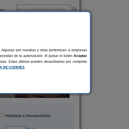
ios
-
al. Algunas son nuestras y otras pertenecen a empresas
cesitan de tu autorización. Al pulsar el botón
Aceptar
uedas. Estas últimas puedes desactivarlas por completo
CA DE COOKIES
.
Casa Rural El Molino
Casa Grande
10+4 pers.
25 €
Tobed (Zaragoza)
Villarroya de La Sierra (
desde
Adaptada a discapacitados