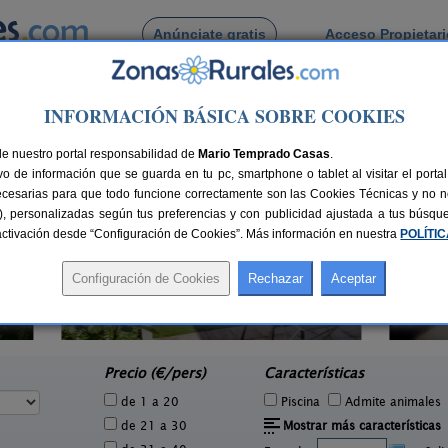
Anúnciate gratis
Acceso Propietar
Busca por pueblo
INFORMACIÓN BÁSICA SOBRE COOKIES
de Alfindén
de Puebla de Alfindén
de nuestro portal responsabilidad de
Mario Temprado Casas
.
o de información que se guarda en tu pc, smartphone o tablet al visitar el port
ecesarias para que todo funcione correctamente son las Cookies Técnicas y no ne
rias), personalizadas según tus preferencias y con publicidad ajustada a tus búsq
sactivación desde “Configuración de Cookies”. Más información en nuestra
POLÍTI
El Capricho de Rosa
4 pers.
2-4+2 pers.
35 €
25 €
Anento (Zaragoza)
e
desde
Precio (€/pers)
Características
de 1 a 20
Piscina
Admite animales
de 21 a 30
Mostrar más características