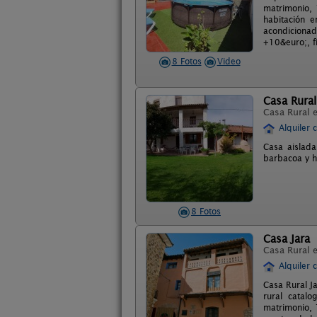
matrimonio, 
habitación e
acondicionad
+10&euro;, f
8 Fotos
Video
Casa Rural
Casa Rural 
Alquiler 
Casa aislada
barbacoa y ho
8 Fotos
Casa Jara
Casa Rural 
Alquiler 
Casa Rural J
rural catal
matrimonio, 