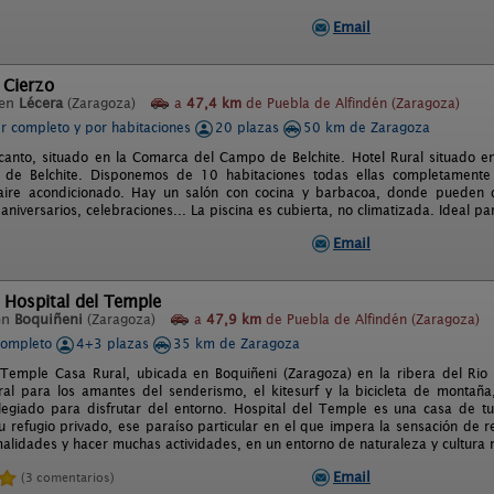
Email
 Cierzo
 en
Lécera
(Zaragoza)
a
47,4 km
de Puebla de Alfindén (Zaragoza)
er completo y por habitaciones
20 plazas
50 km de Zaragoza
canto, situado en la Comarca del Campo de Belchite. Hotel Rural situado e
o de Belchite. Disponemos de 10 habitaciones todas ellas completamente 
 aire acondicionado. Hay un salón con cocina y barbacoa, donde pueden di
niversarios, celebraciones... La piscina es cubierta, no climatizada. Ideal p
Email
 Hospital del Temple
en
Boquiñeni
(Zaragoza)
a
47,9 km
de Puebla de Alfindén (Zaragoza)
completo
4+3 plazas
35 km de Zaragoza
 Temple Casa Rural, ubicada en Boquiñeni (Zaragoza) en la ribera del Rio
ral para los amantes del senderismo, el kitesurf y la bicicleta de montañ
ilegiado para disfrutar del entorno. Hospital del Temple es una casa de tu
tu refugio privado, ese paraíso particular en el que impera la sensación de
malidades y hacer muchas actividades, en un entorno de naturaleza y cultura 
Email
(3 comentarios)