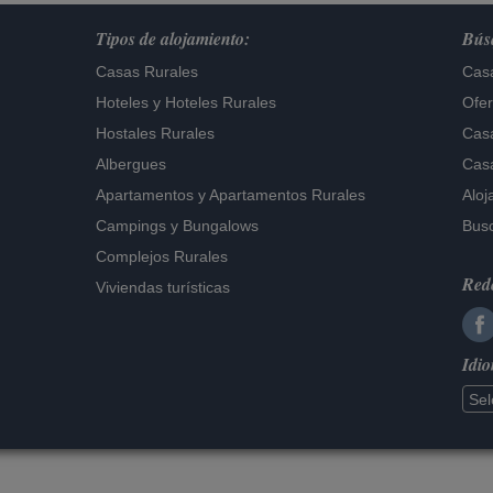
Tipos de alojamiento:
Búsq
Casas Rurales
Casa
Hoteles
y
Hoteles Rurales
Ofer
Hostales Rurales
Casa
Albergues
Casa
Apartamentos
y
Apartamentos Rurales
Aloj
Campings y Bungalows
Busc
Complejos Rurales
Rede
Viviendas turísticas
Idi