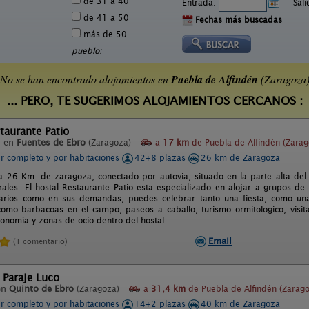
de 31 a 40
Entrada:
-
Sal
de 41 a 50
Fechas más buscadas
más de 50
pueblo:
No se han encontrado alojamientos en
Puebla de Alfindén
(Zaragoza
... PERO, TE SUGERIMOS ALOJAMIENTOS CERCANOS :
taurante Patio
l en
Fuentes de Ebro
(Zaragoza)
a
17 km
de Puebla de Alfindén (Zarag
er completo y por habitaciones
42+8 plazas
26 km de Zaragoza
 a 26 Km. de zaragoza, conectado por autovia, situado en la parte alta del
rales. El hostal Restaurante Patio esta especializado en alojar a grupos de
arios como en sus demandas, puedes celebrar tanto una fiesta, como una 
como barbacoas en el campo, paseos a caballo, turismo ormitologico, visit
ronomía y zonas de ocio dentro del hostal.
Email
(1 comentario)
 Paraje Luco
en
Quinto de Ebro
(Zaragoza)
a
31,4 km
de Puebla de Alfindén (Zarag
er completo y por habitaciones
14+2 plazas
40 km de Zaragoza