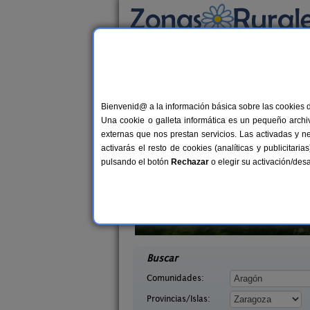
Busca por alojamiento
Alojamientos
>
Aragón
>
Zaragoza
> Puebla 
Casas Rurales cerca 
Bienvenid@ a la información básica sobre las cookies 
Una cookie o galleta informática es un pequeño archiv
externas que nos prestan servicios. Las activadas y n
activarás el resto de cookies (analíticas y publicita
pulsando el botón
Rechazar
o elegir su activación/de
anta Ana
Casa Rural Cuenta La Leyenda
11-13 pers.
6+
30 €
agoza)
Bulbuente (Zaragoza)
desde
desd
Buscar
Comunidades:
Provincias/Islas: