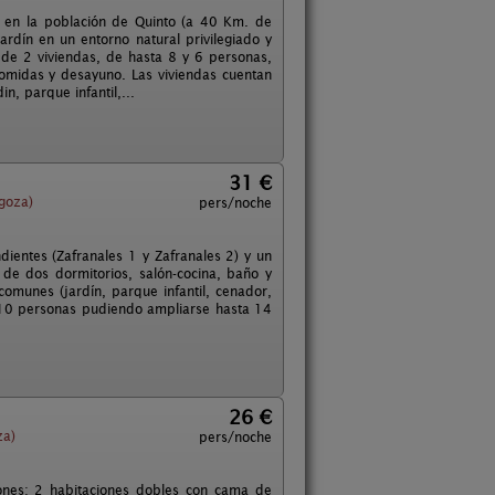
o. en la población de Quinto (a 40 Km. de
dín en un entorno natural privilegiado y
 de 2 viviendas, de hasta 8 y 6 personas,
comidas y desayuno. Las viviendas cuentan
, parque infantil,...
31 €
goza)
pers/noche
entes (Zafranales 1 y Zafranales 2) y un
e dos dormitorios, salón-cocina, baño y
omunes (jardín, parque infantil, cenador,
e 10 personas pudiendo ampliarse hasta 14
26 €
za)
pers/noche
ones: 2 habitaciones dobles con cama de