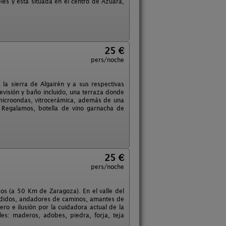
es y está situada en el centro de Azuara,
25 €
pers/noche
la sierra de Algairén y a sus respectivas
levisión y baño incluido, una terraza donde
, microondas, vitrocerámica, además de una
. Regalamos, botella de vino garnacha de
25 €
pers/noche
os (a 50 Km de Zaragoza). En el valle del
erdidos, andadores de caminos, amantes de
mero e ilusión por la cuidadora actual de la
les: maderos, adobes, piedra, forja, teja