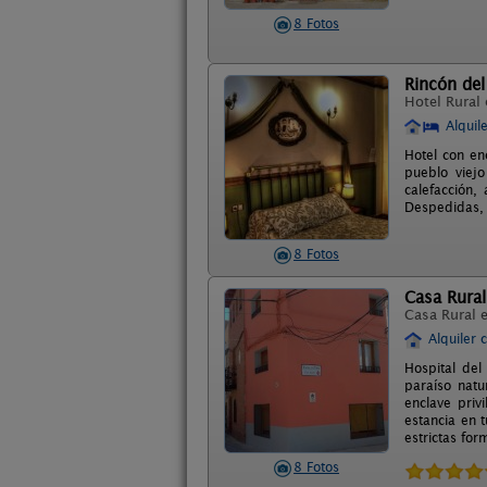
8 Fotos
Rincón del
Hotel Rural
Alquil
Hotel con en
pueblo viej
calefacción,
Despedidas, a
8 Fotos
Casa Rural
Casa Rural 
Alquiler 
Hospital del
paraíso natu
enclave priv
estancia en 
estrictas for
8 Fotos