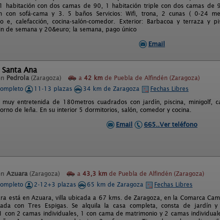
1 habitación con dos camas de 90, 1 habitación triple con dos camas de 90
n con sofá-cama y 3. 5 baños Servicios: Wifi, trona, 2 cunas ( 0-24 mes
o e, calefacción, cocina-salón-comedor. Exterior: Barbacoa y terraza y pi
in de semana y 20&euro; la semana, pago único
Email
 Santa Ana
en
Pedrola
(Zaragoza)
a
42 km
de Puebla de Alfindén (Zaragoza)
completo
11-13 plazas
34 km de Zaragoza
Fechas Libres
 muy entretenida de 180metros cuadrados con jardín, piscina, minigolf, c
rno de leña. En su interior 5 dormitorios, salón, comedor y cocina.
Email
665..Ver teléfono
en
Azuara
(Zaragoza)
a
43,3 km
de Puebla de Alfindén (Zaragoza)
completo
2-12+3 plazas
65 km de Zaragoza
Fechas Libres
ara está en Azuara, villa ubicada a 67 kms. de Zaragoza, en la Comarca Camp
ogada con Tres Espigas. Se alquila la casa completa, consta de jardín
1 con 2 camas individuales, 1 con cama de matrimonio y 2 camas individual