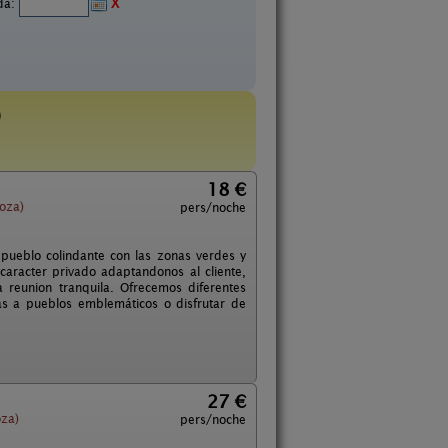
ida:
X
)
18 €
oza)
pers/noche
 pueblo colindante con las zonas verdes y
 caracter privado adaptandonos al cliente,
reunion tranquila. Ofrecemos diferentes
as a pueblos emblemáticos o disfrutar de
27 €
oza)
pers/noche