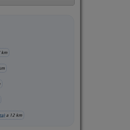
 km
 km
m
za)
a 12 km