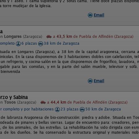
año y 1 aseo. 1 cama supletoria y 2 sofas cama. Tiene doce plazas disponibl
la torre mudéjar de la Iglesia.
Email
ia
en
Longares
(Zaragoza)
a
43,5 km
de Puebla de Alfindén (Zaragoza)
completo
6 plazas
38 km de Zaragoza
ituada en Longares (Zaragoza), a 38 km de la capital aragonesa, cercana a 
inícolas. En la casa disponemos de 3 habitaciones dobles con calefacción, te
un refrigerio, y cocina-salón en la que disponemos de frigorífico, lavadora
able para las comidas, y en la parte del salón mueble, televisor y sofá
 bienvenida
Email
rzo y Sabina
en
Tosos
(Zaragoza)
a
44,4 km
de Puebla de Alfindén (Zaragoza)
er completo y por habitaciones
23 plazas
50 km de Zaragoza
 de labranza Aragonesa de bio-construcción: piedra y adobe. Situada en Tos
Rodeada de pinares y bellas sierras. Lugar de encuentro para: creadores, p
, de los animales, de las estrellas. La rehabilitación ha sido dirigida con es
ta de los dueños. Se ha conservado la estructura original y materiales nob