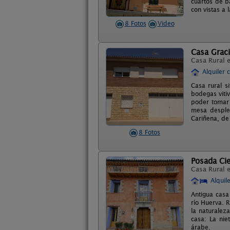
cuartos de b
con vistas a 
8 Fotos
Video
Casa Grac
Casa Rural 
Alquiler 
Casa rural s
bodegas vitiv
poder tomar 
mesa despleg
Cariñena, de
8 Fotos
Posada Cie
Casa Rural 
Alquil
Antigua casa
río Huerva. 
la naturaleza
casa: La nie
árabe.