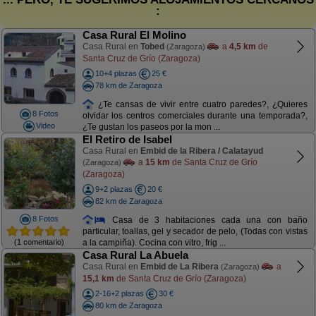
:
Casa Rural El Molino
Casa Rural en
Tobed
a
4,5 km
de
(Zaragoza)
Santa Cruz de Grío (Zaragoza)
10+4 plazas
25 €
78 km de Zaragoza
¿Te cansas de vivir entre cuatro paredes?, ¿Quieres
8 Fotos
olvidar los centros comerciales durante una temporada?,
Video
¿Te gustan los paseos por la mon ...
El Retiro de Isabel
Casa Rural en
Embid de la Ribera / Calatayud
a
15 km
de Santa Cruz de Grío
(Zaragoza)
(Zaragoza)
9+2 plazas
20 €
82 km de Zaragoza
8 Fotos
Casa de 3 habitaciones cada una con baño
particular, toallas, gel y secador de pelo, (Todas con vistas
(1 comentario)
a la campiña). Cocina con vitro, frig ...
Casa Rural La Abuela
Casa Rural en
Embid de La Ribera
a
(Zaragoza)
15,1 km
de Santa Cruz de Grío (Zaragoza)
2-16+2 plazas
30 €
80 km de Zaragoza