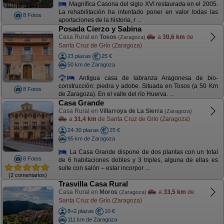
Magnífica Casona del siglo XVI restaurada en el 2005.
La rehabilitación ha intentado poner en valor todas las
8 Fotos
aportaciones de la historia, r ...
Posada Cierzo y Sabina
Casa Rural en
Tosos
a
30,6 km
de
(Zaragoza)
Santa Cruz de Grío (Zaragoza)
23 plazas
25 €
50 km de Zaragoza
Antigua casa de labranza Aragonesa de bio-
construcción: piedra y adobe. Situada en Tosos (a 50 Km
8 Fotos
de Zaragoza). En el valle del río Huerva. ...
Casa Grande
Casa Rural en
Villarroya de La Sierra
(Zaragoza)
a
31,4 km
de Santa Cruz de Grío (Zaragoza)
24-30 plazas
25 €
95 km de Zaragoza
La Casa Grande dispone de dos plantas con un total
8 Fotos
de 6 habitaciones dobles y 3 triples, alguna de ellas es
suite con salón – estar incorpor ...
(2 comentarios)
Trasvilla Casa Rural
Casa Rural en
Moros
a
33,5 km
de
(Zaragoza)
Santa Cruz de Grío (Zaragoza)
8+2 plazas
10 €
111 km de Zaragoza