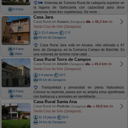
Vivienda de Turismo Rural de categoría superior en
la laguna de Gallocanta con capacidad para doce
8 Fotos
personas (más tres supletorias). De recie ...
Casa Jara
Casa Rural en
Azuara
a
48,3 km
de
(Zaragoza)
Santa Cruz de Grío (Zaragoza)
2-12+3 plazas
17 €
65 km de Zaragoza
Casa Rural Jara está en Azuara, villa ubicada a 67
8 Fotos
kms. de Zaragoza, en la Comarca Campo de Belchite. Es
Video
una vivienda de turismo rural catal ...
Casa Rural Torre de Campos
Casa Rural en
Ainzón
a
49,4 km
de
(Zaragoza)
Santa Cruz de Grío (Zaragoza)
2-6 plazas
18 €
65 km de Zaragoza
Tranquilidad y privacidad en plena Naturaleza.
8 Fotos
Conoce su leyenda, pasea por su amplia zona ajardinada
Video
con barbacoa y animales en semiliberta ...
Casa Rural Santa Ana
Casa Rural en
Pedrola
a
49,8 km
de
(Zaragoza)
Santa Cruz de Grío (Zaragoza)
11-13 plazas
30 €
34 km de Zaragoza