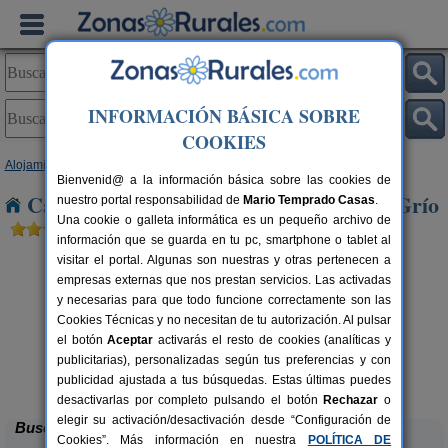
INFORMACIÓN BÁSICA SOBRE
COOKIES
Alojamientos
>
Aragón
>
Zaragoza
> Santa Cruz de Grío
Bienvenid@ a la información básica sobre las cookies de
Casas Rurales cerca de Santa Cruz de Grío
nuestro portal responsabilidad de
Mario Temprado Casas
.
Una cookie o galleta informática es un pequeño archivo de
información que se guarda en tu pc, smartphone o tablet al
visitar el portal. Algunas son nuestras y otras pertenecen a
empresas externas que nos prestan servicios. Las activadas
y necesarias para que todo funcione correctamente son las
Cookies Técnicas y no necesitan de tu autorización. Al pulsar
el botón
Aceptar
activarás el resto de cookies (analíticas y
publicitarias), personalizadas según tus preferencias y con
Casa Rural Cuenta La Leyenda
rs.
6+4 pers.
 €
35 €
publicidad ajustada a tus búsquedas. Estas últimas puedes
Bulbuente (Zaragoza)
desde
desactivarlas por completo pulsando el botón
Rechazar
o
elegir su activación/desactivación desde “Configuración de
Buscar
Cookies”. Más información en nuestra
POLÍTICA DE