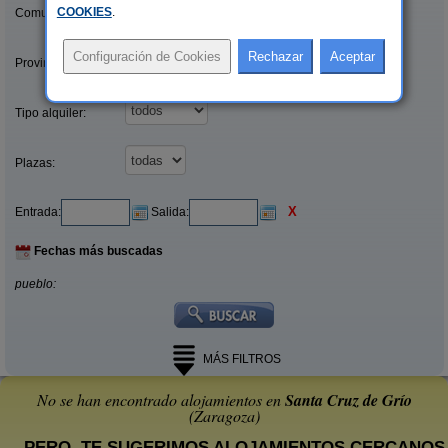
COOKIES
.
Comunidades:
Provincias/Islas:
Tipo alquiler:
Plazas:
X
Entrada:
Salida:
Fechas más buscadas
pueblo:
MÁS FILTROS
No se han encontrado alojamientos en
Santa Cruz de Grío
(Zaragoza)
... PERO, TE SUGERIMOS ALOJAMIENTOS CERCANOS