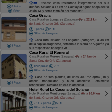
Preciosa casa restaurada íntegramente por sus
8 Fotos
dueños. Situada a 17 km de Calatayud aguas abajo del río
Video
Jalón. Muy cerca también del Monaster ...
Casa Gracia
Casa Rural en
Longares
a
22,2 km
(Zaragoza)
de Santa Cruz de Grío (Zaragoza)
6 plazas
25 €
38 km de Zaragoza
Casa rural situada en Longares (Zaragoza), a 38 km
de la capital aragonesa, cercana a la sierra de Algairén y a
8 Fotos
sus respectivas bodegas viti ...
Casa Rural El Romeral
Casa Rural en
Murero
a
24 km
de
(Zaragoza)
Santa Cruz de Grío (Zaragoza)
12+2 plazas
21 €
90 km de Zaragoza
Casa de tres plantas, de unos 300 m2 aprox., muy
amplia, tranquilidad, y buen ambiente. Totalmente
8 Fotos
rehabilitada. Destaca en ella la amplitud ...
Hotel Rural La Casona del Solanar
Hotel Rural en
Munébrega
a
26,6 km
(Zaragoza)
de Santa Cruz de Grío (Zaragoza)
2-14+7 plazas
50 €
90 km de Zaragoza