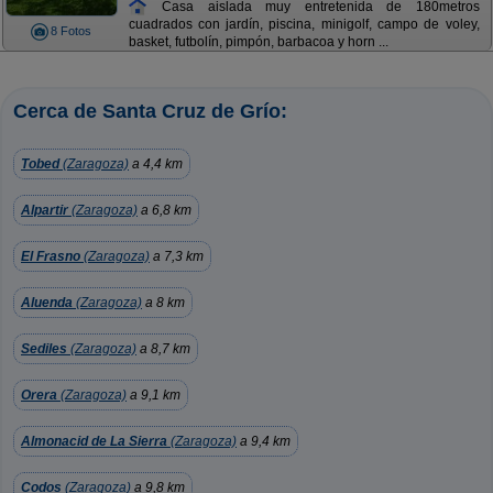
Casa aislada muy entretenida de 180metros
cuadrados con jardín, piscina, minigolf, campo de voley,
8 Fotos
basket, futbolín, pimpón, barbacoa y horn ...
Cerca de Santa Cruz de Grío:
Tobed
(Zaragoza)
a 4,4 km
Alpartir
(Zaragoza)
a 6,8 km
El Frasno
(Zaragoza)
a 7,3 km
Aluenda
(Zaragoza)
a 8 km
Sediles
(Zaragoza)
a 8,7 km
Orera
(Zaragoza)
a 9,1 km
Almonacid de La Sierra
(Zaragoza)
a 9,4 km
Codos
(Zaragoza)
a 9,8 km