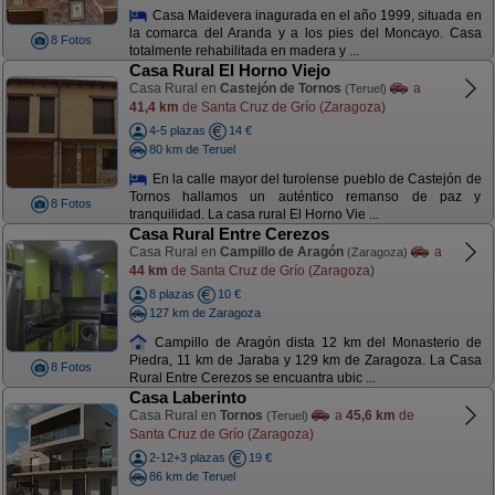
Casa Maidevera inagurada en el año 1999, situada en
la comarca del Aranda y a los pies del Moncayo. Casa
8 Fotos
totalmente rehabilitada en madera y ...
Casa Rural El Horno Viejo
Casa Rural en
Castejón de Tornos
a
(Teruel)
41,4 km
de Santa Cruz de Grío (Zaragoza)
4-5 plazas
14 €
80 km de Teruel
En la calle mayor del turolense pueblo de Castejón de
Tornos hallamos un auténtico remanso de paz y
8 Fotos
tranquilidad. La casa rural El Horno Vie ...
Casa Rural Entre Cerezos
Casa Rural en
Campillo de Aragón
a
(Zaragoza)
44 km
de Santa Cruz de Grío (Zaragoza)
8 plazas
10 €
127 km de Zaragoza
Campillo de Aragón dista 12 km del Monasterio de
Piedra, 11 km de Jaraba y 129 km de Zaragoza. La Casa
8 Fotos
Rural Entre Cerezos se encuantra ubic ...
Casa Laberinto
Casa Rural en
Tornos
a
45,6 km
de
(Teruel)
Santa Cruz de Grío (Zaragoza)
2-12+3 plazas
19 €
86 km de Teruel