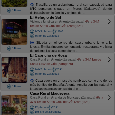
Trasvilla es un alojamiento rural con capacidad para
8/10 personas situado en Moros (Calatayud) donde
8 Fotos
disfrutarás con la familia y amigos de ...
El Refugio de Sol
Vivienda turística en
Anento
a
34,4
(Zaragoza)
km
de Santa Cruz de Grío (Zaragoza)
2-7+3 plazas
110 €
86 km de Zaragoza
Situada en el centro del casco urbano junto a la
Iglesia, Ermita, rincones con encanto, restaurante y oficina
8 Fotos
de turismo. La casa completame ...
El Capricho de Rosa
Casa Rural en
Anento
a
34,4 km
de
(Zaragoza)
Santa Cruz de Grío (Zaragoza)
2-4+2 plazas
25 €
86 km de Zaragoza
Casa cueva en un pueblo nombrado como uno de los
más bonitos de España, Anento. Amplia con luz natural y
8 Fotos
todas las estancias con salida al e ...
Casa Rural Maidevera
Casa Rural en
Aranda de Moncayo
a
(Zaragoza)
37,9 km
de Santa Cruz de Grío (Zaragoza)
12 plazas
20 €
108 km de Zaragoza