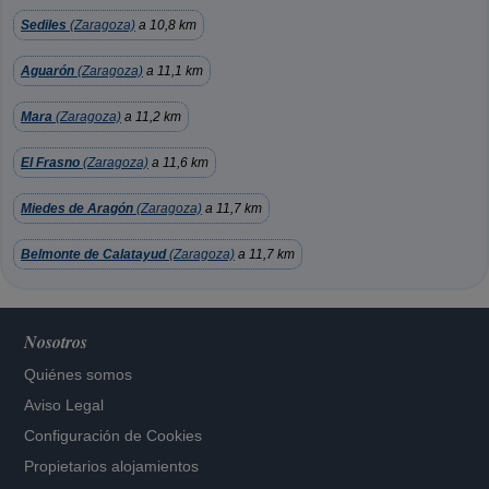
Sediles
(Zaragoza)
a 10,8 km
Aguarón
(Zaragoza)
a 11,1 km
Mara
(Zaragoza)
a 11,2 km
El Frasno
(Zaragoza)
a 11,6 km
Miedes de Aragón
(Zaragoza)
a 11,7 km
Belmonte de Calatayud
(Zaragoza)
a 11,7 km
Nosotros
Quiénes somos
Aviso Legal
Configuración de Cookies
Propietarios alojamientos