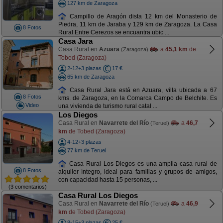
127 km de Zaragoza
Campillo de Aragón dista 12 km del Monasterio de
Piedra, 11 km de Jaraba y 129 km de Zaragoza. La Casa
8 Fotos
Rural Entre Cerezos se encuantra ubic ...
Casa Jara
Casa Rural en
Azuara
a
45,1 km
de
(Zaragoza)
Tobed (Zaragoza)
2-12+3 plazas
17 €
65 km de Zaragoza
Casa Rural Jara está en Azuara, villa ubicada a 67
8 Fotos
kms. de Zaragoza, en la Comarca Campo de Belchite. Es
Video
una vivienda de turismo rural catal ...
Los Diegos
Casa Rural en
Navarrete del Río
a
46,7
(Teruel)
km
de Tobed (Zaragoza)
4-12+3 plazas
77 km de Teruel
Casa Rural Los Diegos es una amplia casa rural de
8 Fotos
alquiler íntegro, ideal para familias y grupos de amigos,
con capacidad hasta 15 personas, ...
(3 comentarios)
Casa Rural Los Diegos
Casa Rural en
Navarrete del Río
a
46,9
(Teruel)
km
de Tobed (Zaragoza)
8-15+3 plazas
25 €