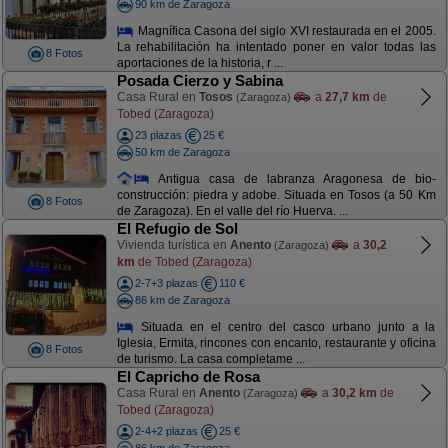
90 km de Zaragoza
Magnífica Casona del siglo XVI restaurada en el 2005.
La rehabilitación ha intentado poner en valor todas las
8 Fotos
aportaciones de la historia, r ...
Posada Cierzo y Sabina
Casa Rural en
Tosos
a
27,7 km
de
(Zaragoza)
Tobed (Zaragoza)
23 plazas
25 €
50 km de Zaragoza
Antigua casa de labranza Aragonesa de bio-
construcción: piedra y adobe. Situada en Tosos (a 50 Km
8 Fotos
de Zaragoza). En el valle del río Huerva. ...
El Refugio de Sol
Vivienda turística en
Anento
a
30,2
(Zaragoza)
km
de Tobed (Zaragoza)
2-7+3 plazas
110 €
86 km de Zaragoza
Situada en el centro del casco urbano junto a la
Iglesia, Ermita, rincones con encanto, restaurante y oficina
8 Fotos
de turismo. La casa completame ...
El Capricho de Rosa
Casa Rural en
Anento
a
30,2 km
de
(Zaragoza)
Tobed (Zaragoza)
2-4+2 plazas
25 €
86 km de Zaragoza