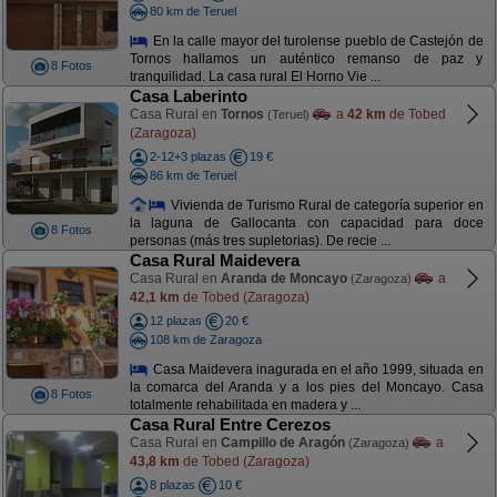
80 km de Teruel
En la calle mayor del turolense pueblo de Castejón de
Tornos hallamos un auténtico remanso de paz y
8 Fotos
tranquilidad. La casa rural El Horno Vie ...
Casa Laberinto
Casa Rural en
Tornos
a
42 km
de Tobed
(Teruel)
(Zaragoza)
2-12+3 plazas
19 €
86 km de Teruel
Vivienda de Turismo Rural de categoría superior en
la laguna de Gallocanta con capacidad para doce
8 Fotos
personas (más tres supletorias). De recie ...
Casa Rural Maidevera
Casa Rural en
Aranda de Moncayo
a
(Zaragoza)
42,1 km
de Tobed (Zaragoza)
12 plazas
20 €
108 km de Zaragoza
Casa Maidevera inagurada en el año 1999, situada en
la comarca del Aranda y a los pies del Moncayo. Casa
8 Fotos
totalmente rehabilitada en madera y ...
Casa Rural Entre Cerezos
Casa Rural en
Campillo de Aragón
a
(Zaragoza)
43,8 km
de Tobed (Zaragoza)
8 plazas
10 €