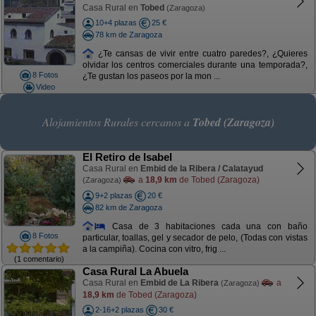
Casa Rural en
Tobed
(Zaragoza)
10+4 plazas
25 €
78 km de Zaragoza
¿Te cansas de vivir entre cuatro paredes?, ¿Quieres
olvidar los centros comerciales durante una temporada?,
8 Fotos
¿Te gustan los paseos por la mon ...
Video
Alojamientos Rurales cercanos a
Tobed (Zaragoza)
El Retiro de Isabel
Casa Rural en
Embid de la Ribera / Calatayud
a
18,9 km
de Tobed (Zaragoza)
(Zaragoza)
9+2 plazas
20 €
82 km de Zaragoza
Casa de 3 habitaciones cada una con baño
8 Fotos
particular, toallas, gel y secador de pelo, (Todas con vistas
a la campiña). Cocina con vitro, frig ...
(1 comentario)
Casa Rural La Abuela
Casa Rural en
Embid de La Ribera
a
(Zaragoza)
18,9 km
de Tobed (Zaragoza)
2-16+2 plazas
30 €