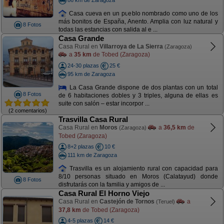
Casa cueva en un pueblo nombrado como uno de los
más bonitos de España, Anento. Amplia con luz natural y
8 Fotos
todas las estancias con salida al e ...
Casa Grande
Casa Rural en
Villarroya de La Sierra
(Zaragoza)
a
35 km
de Tobed (Zaragoza)
24-30 plazas
25 €
95 km de Zaragoza
La Casa Grande dispone de dos plantas con un total
8 Fotos
de 6 habitaciones dobles y 3 triples, alguna de ellas es
suite con salón – estar incorpor ...
(2 comentarios)
Trasvilla Casa Rural
Casa Rural en
Moros
a
36,5 km
de
(Zaragoza)
Tobed (Zaragoza)
8+2 plazas
10 €
111 km de Zaragoza
Trasvilla es un alojamiento rural con capacidad para
8/10 personas situado en Moros (Calatayud) donde
8 Fotos
disfrutarás con la familia y amigos de ...
Casa Rural El Horno Viejo
Casa Rural en
Castejón de Tornos
a
(Teruel)
37,8 km
de Tobed (Zaragoza)
4-5 plazas
14 €