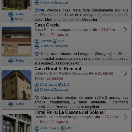
80 km de Zaragoza
Preciosa casa restaurada íntegramente por sus
8 Fotos
dueños. Situada a 17 km de Calatayud aguas abajo del río
Video
Jalón. Muy cerca también del Monaster ...
Casa Gracia
Casa Rural en
Longares
a
20,7 km
(Zaragoza)
de Tobed (Zaragoza)
6 plazas
25 €
38 km de Zaragoza
Casa rural situada en Longares (Zaragoza), a 38 km
de la capital aragonesa, cercana a la sierra de Algairén y a
8 Fotos
sus respectivas bodegas viti ...
Casa Rural El Romeral
Casa Rural en
Murero
a
21 km
de
(Zaragoza)
Tobed (Zaragoza)
12+2 plazas
21 €
90 km de Zaragoza
Casa de tres plantas, de unos 300 m2 aprox., muy
amplia, tranquilidad, y buen ambiente. Totalmente
8 Fotos
rehabilitada. Destaca en ella la amplitud ...
Hotel Rural La Casona del Solanar
Hotel Rural en
Munébrega
a
27,2 km
(Zaragoza)
de Tobed (Zaragoza)
2-14+7 plazas
50 €