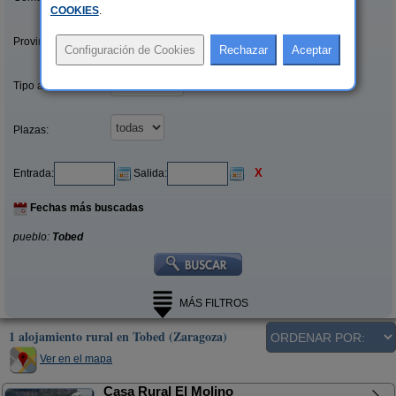
COOKIES
.
Provincias/Islas:
Tipo alquiler:
Plazas:
X
Entrada:
Salida:
Fechas más buscadas
pueblo:
Tobed
MÁS FILTROS
1 alojamiento rural en Tobed (Zaragoza)
Ver en el mapa
Casa Rural El Molino