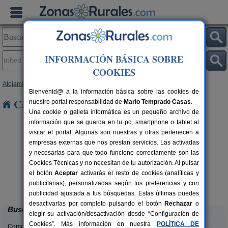
INFORMACIÓN BÁSICA SOBRE
COOKIES
Alojamientos
>
Aragón
>
Zaragoza
> Tobed
Bienvenid@ a la información básica sobre las cookies de
Casas Rurales en Tobed
nuestro portal responsabilidad de
Mario Temprado Casas
.
Una cookie o galleta informática es un pequeño archivo de
información que se guarda en tu pc, smartphone o tablet al
visitar el portal. Algunas son nuestras y otras pertenecen a
empresas externas que nos prestan servicios. Las activadas
y necesarias para que todo funcione correctamente son las
Cookies Técnicas y no necesitan de tu autorización. Al pulsar
el botón
Aceptar
activarás el resto de cookies (analíticas y
Casa Rural Santa Ana
rs.
11-13 pers.
publicitarias), personalizadas según tus preferencias y con
 €
30 €
Pedrola (Zaragoza)
desde
publicidad ajustada a tus búsquedas. Estas últimas puedes
desactivarlas por completo pulsando el botón
Rechazar
o
Buscar
elegir su activación/desactivación desde “Configuración de
Cookies”. Más información en nuestra
POLÍTICA DE
Comunidades: