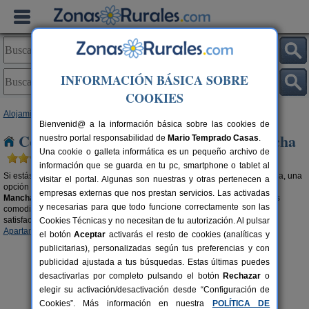
INFORMACIÓN BÁSICA SOBRE
COOKIES
Alojamientos
>
Complejos Rurales
> Castilla-La Mancha
Bienvenid@ a la información básica sobre las cookies de
Complejos Rurales en Castilla-La Mancha
nuestro portal responsabilidad de
Mario Temprado Casas
.
Una cookie o galleta informática es un pequeño archivo de
información que se guarda en tu pc, smartphone o tablet al
Si estás pensando en realizar una escapada de turismo rural en toda regla, una
visitar el portal. Algunas son nuestras y otras pertenecen a
opción a tener muy en cuenta son los
complejos rurales en Castilla-La
empresas externas que nos prestan servicios. Las activadas
Mancha
. Zonas con todos los servicios, bien comunicadas y con todas las
y necesarias para que todo funcione correctamente son las
comodidades que necesitas para que tu experiencia rural sea positiva y
satisfactoria. También te recomendamos buscar en nuestra selección de
Cookies Técnicas y no necesitan de tu autorización. Al pulsar
Apartamentos Rurales en Castilla-La Mancha
.
el botón
Aceptar
activarás el resto de cookies (analíticas y
publicitarias), personalizadas según tus preferencias y con
publicidad ajustada a tus búsquedas. Estas últimas puedes
desactivarlas por completo pulsando el botón
Rechazar
o
elegir su activación/desactivación desde “Configuración de
Cookies”. Más información en nuestra
POLÍTICA DE