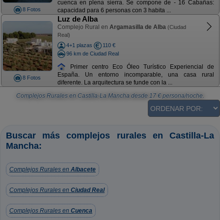
cuenca en plena sierra. Se compone de - 16 Cabañas:
8 Fotos
capacidad para 6 personas con 3 habita ...
Luz de Alba
Complejo Rural en
Argamasilla de Alba
(Ciudad
Real)
4+1 plazas
110 €
96 km de Ciudad Real
Primer centro Eco Óleo Turístico Experiencial de
España. Un entorno incomparable, una casa rural
8 Fotos
diferente. La arquitectura se funde con la ...
Complejos Rurales en Castilla-La Mancha
desde
17
€ persona/noche.
Buscar más complejos rurales en Castilla-La
Mancha:
Complejos Rurales en
Albacete
Complejos Rurales en
Ciudad Real
Complejos Rurales en
Cuenca