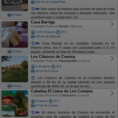
100 km de Ciudad Real
Seis casas de madera que constan de sala de estar
con sillones, mesa de comedor y fumador, televisión, aire
8 Fotos
acondicionado y calefaccion, coc ...
Casa Barriga
Complejo Rural en
Nerpio
(Albacete)
4-28+10 plazas
25 €
150 km de Albacete
Casa Barriga es un complejo ubicado en un
entorno único, con 5 casas con capacidad para 4, 6 y 8
8 Fotos
plazas, sumando un total de 28 plazas (capa ...
Los Clásicos de Cuenca
Complejo Rural en
Ribatajadilla
(Cuenca)
6-40 plazas
20 €
30 km de Cuenca
Los Clasicos de Cuenca es un complejo turistico
situado a 38 km de la capital ubicado en una parcela
8 Fotos
ajardinada de 4000 m2, en la que se enc ...
Cabañas El Llano de Los Conejos
Complejo Rural en
Cañamares
(Cuenca)
60 plazas
30 €
52 km de Cuenca
En plena Serranía de Cuenca se encuentra el
complejo rural de cabañas de madera el Llano de los