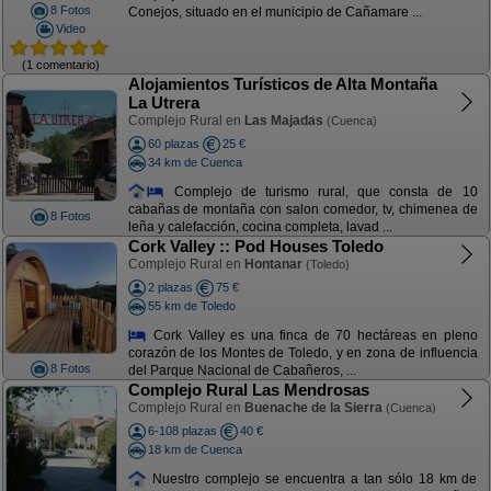
8 Fotos
Conejos, situado en el municipio de Cañamare ...
Video
(1 comentario)
Alojamientos Turísticos de Alta Montaña
La Utrera
Complejo Rural en
Las Majadas
(Cuenca)
60 plazas
25 €
34 km de Cuenca
Complejo de turismo rural, que consta de 10
cabañas de montaña con salon comedor, tv, chimenea de
8 Fotos
leña y calefacción, cocina completa, lavad ...
Cork Valley :: Pod Houses Toledo
Complejo Rural en
Hontanar
(Toledo)
2 plazas
75 €
55 km de Toledo
Cork Valley es una finca de 70 hectáreas en pleno
corazón de los Montes de Toledo, y en zona de influencia
8 Fotos
del Parque Nacional de Cabañeros, ...
Complejo Rural Las Mendrosas
Complejo Rural en
Buenache de la Sierra
(Cuenca)
6-108 plazas
40 €
18 km de Cuenca
Nuestro complejo se encuentra a tan sólo 18 km de