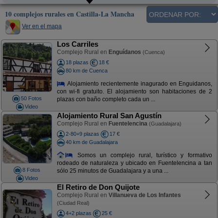
10 complejos rurales en Castilla-La Mancha
Ver en el mapa
Los Carriles
Complejo Rural en
Enguídanos
(Cuenca)
18 plazas
18 €
80 km de Cuenca
Alojamiento recientemente inagurado en Enguidanos,
con wi-fi gratuito. El alojamiento son habitaciones de 2
50 Fotos
plazas con baño completo cada un ...
Video
Alojamiento Rural San Agustín
Complejo Rural en
Fuentelencina
(Guadalajara)
2-80+9 plazas
17 €
40 km de Guadalajara
Somos un complejo rural, turístico y formativo
rodeado de naturaleza y ubicado en Fuentelencina a tan
8 Fotos
sólo 25 minutos de Guadalajara y a una ...
Video
El Retiro de Don Quijote
Complejo Rural en
Villanueva de Los Infantes
(Ciudad Real)
4+2 plazas
25 €