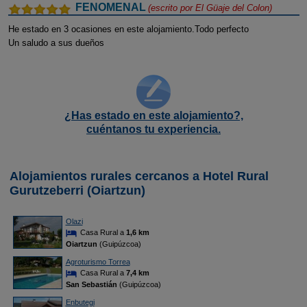
FENOMENAL
(escrito por
El Güaje del Colon
)
He estado en 3 ocasiones en este alojamiento.Todo perfecto
Un saludo a sus dueños
¿Has estado en este alojamiento?,
cuéntanos tu experiencia.
Alojamientos rurales cercanos a Hotel Rural
Gurutzeberri (Oiartzun)
Olazi
Casa Rural a
1,6 km
Oiartzun
(Guipúzcoa)
Agroturismo Torrea
Casa Rural a
7,4 km
San Sebastián
(Guipúzcoa)
Enbutegi