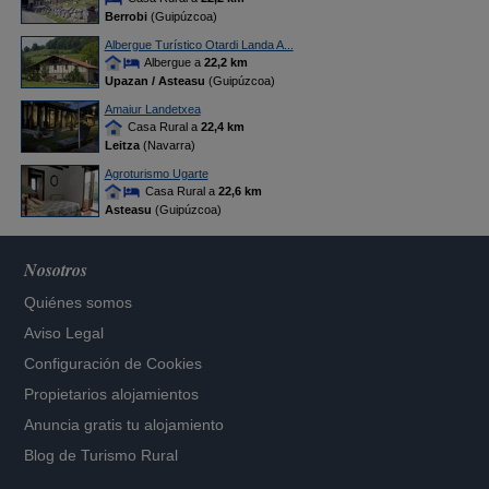
Berrobi
(Guipúzcoa)
Albergue Turístico Otardi Landa A...
Albergue a
22,2 km
Upazan / Asteasu
(Guipúzcoa)
Amaiur Landetxea
Casa Rural a
22,4 km
Leitza
(Navarra)
Agroturismo Ugarte
Casa Rural a
22,6 km
Asteasu
(Guipúzcoa)
Nosotros
Quiénes somos
Aviso Legal
Configuración de Cookies
Propietarios alojamientos
Anuncia gratis tu alojamiento
Blog de Turismo Rural