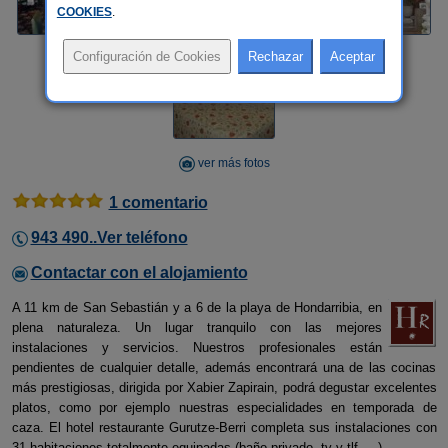
COOKIES
.
ver más fotos
1 comentario
943 490..Ver teléfono
Contactar con el alojamiento
A 11 km de San Sebastián y a 6 de la playa de Hondarribia, en
plena naturaleza. Un lugar tranquilo con las mejores
instalaciones y servicios. Nuestros profesionales están
pendientes de cualquier detalle, además encontrará una de las cocinas
más prestigiosas, dirigida por Xabier Zapirain, podrá degustar excelentes
platos, como por ejemplo nuestras especialidades en temporada de
caza. El hotel restaurante Gurutze-Berri completa sus instalaciones con
31 habitaciones totalmente equipadas (baño privado, tv y tlf,... ).