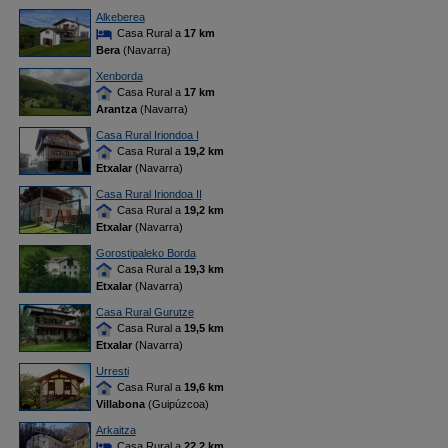
Alkeberea
Casa Rural a
17 km
Bera
(Navarra)
Xenborda
Casa Rural a
17 km
Arantza
(Navarra)
Casa Rural Iriondoa I
Casa Rural a
19,2 km
Etxalar
(Navarra)
Casa Rural Iriondoa II
Casa Rural a
19,2 km
Etxalar
(Navarra)
Gorostipaleko Borda
Casa Rural a
19,3 km
Etxalar
(Navarra)
Casa Rural Gurutze
Casa Rural a
19,5 km
Etxalar
(Navarra)
Urresti
Casa Rural a
19,6 km
Villabona
(Guipúzcoa)
Arkaitza
Casa Rural a
22,2 km