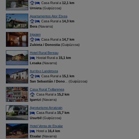
Casa Rural a
12,1 km
Urnieta
(Guipúzcoa)
Apartamentos Ator Etxea
Casa Rural a
14,3 km
Bera
(Navarra)
Irigoien
Casa Rural a
14,7 km
Zubieta / Donostia
(Guipúzcoa)
Hotel Rural Bereau
Hostal Rural a
15,1 km
Lesaka
(Navarra)
Iturritxo Landetxea
Casa Rural a
15,1 km
San Sebastián / Dono
... (Guipúzcoa)
Casa Rural Txillarenea
Casa Rural a
15,2 km
Igantzi
(Navarra)
Agroturismo Arratzain
Casa Rural a
15,7 km
Usurbil
(Guipúzcoa)
Hotel Venta de Etxalar
Hotel a
16,4 km
Etxalar
(Navarra)