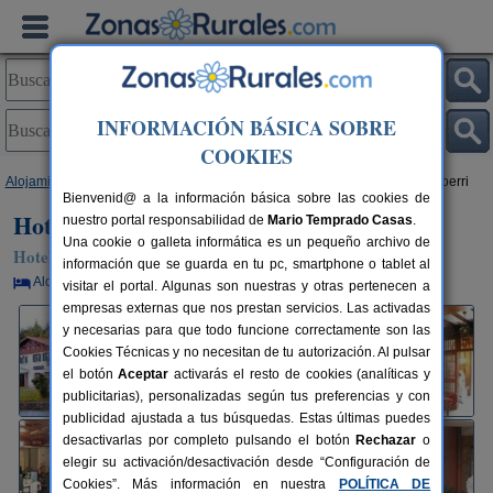
INFORMACIÓN BÁSICA SOBRE
COOKIES
Alojamientos
>
País Vasco
>
Guipúzcoa
>
Oiartzun
> Hotel Rural Gurutzeberri
Bienvenid@ a la información básica sobre las cookies de
Hotel Rural Gurutzeberri
nuestro portal responsabilidad de
Mario Temprado Casas
.
Una cookie o galleta informática es un pequeño archivo de
Hotel Rural en Oiartzun (Guipúzcoa)
información que se guarda en tu pc, smartphone o tablet al
Alquiler por habitaciones
60 plazas
45 km de San Sebastián
visitar el portal. Algunas son nuestras y otras pertenecen a
empresas externas que nos prestan servicios. Las activadas
y necesarias para que todo funcione correctamente son las
Cookies Técnicas y no necesitan de tu autorización. Al pulsar
el botón
Aceptar
activarás el resto de cookies (analíticas y
publicitarias), personalizadas según tus preferencias y con
publicidad ajustada a tus búsquedas. Estas últimas puedes
desactivarlas por completo pulsando el botón
Rechazar
o
elegir su activación/desactivación desde “Configuración de
Cookies”. Más información en nuestra
POLÍTICA DE