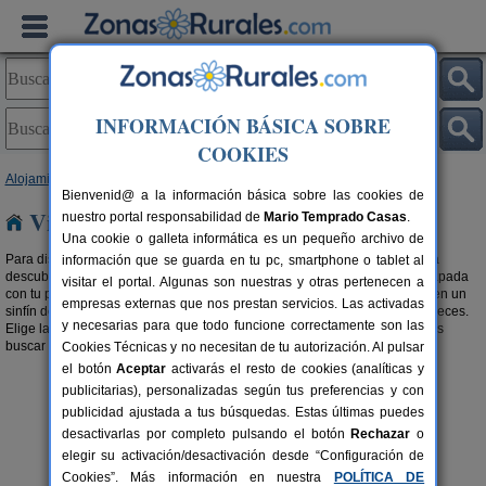
INFORMACIÓN BÁSICA SOBRE
COOKIES
Alojamientos
>
Viviendas turísticas
>
Andalucía
> Jaén
Bienvenid@ a la información básica sobre las cookies de
Viviendas turísticas en Jaén
nuestro portal responsabilidad de
Mario Temprado Casas
.
Una cookie o galleta informática es un pequeño archivo de
Para disfrutar de tu estancia en tu alojamiento en cualquier estación, para
información que se guarda en tu pc, smartphone o tablet al
descubrir el destino que tenías ganas de conocer, para celebrar una escapada
visitar el portal. Algunas son nuestras y otras pertenecen a
con tu pareja, familia o amigos, las
viviendas turísticas en Jaén
te ofrecen un
empresas externas que nos prestan servicios. Las activadas
sinfín de posibilidades para que disfrutes de tus
vacaciones
como te mereces.
y necesarias para que todo funcione correctamente son las
Elige la que más se adapte a tus necesidades. También te recomendamos
buscar en nuestra selección de
Apartamentos en Jaén
.
Cookies Técnicas y no necesitan de tu autorización. Al pulsar
el botón
Aceptar
activarás el resto de cookies (analíticas y
publicitarias), personalizadas según tus preferencias y con
publicidad ajustada a tus búsquedas. Estas últimas puedes
desactivarlas por completo pulsando el botón
Rechazar
o
elegir su activación/desactivación desde “Configuración de
Cookies”. Más información en nuestra
POLÍTICA DE