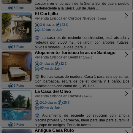
Locubin, en el corazón de la Sierra Sur de Jaén, pueblo
8 Fotos
perteneciente a la Sierra Sur de Jaén ...
El Cortijillo
Vivienda turística en
Cortijos Nuevos
(Jaén)
3-6 plazas
23 €
139 km de Jaén
La casa es de reciente construcción, está aislada y
rodeada por 3.000 m2., de jardín con árboles frutales,
8 Fotos
olivos y rosales. Es ideal para u ...
Alojamiento Turístico Eras de Santiago
Vivienda turística en
Bedmar
(Jaén)
34 plazas
32 €
47 km de Jaén
Bonitas casas de madera. Casa 1 para seis personas.
Con barbacoa, estufa de pellet, cocina y 1 baño. Dos
8 Fotos
habitaciones con cama de 1, 35. Dos ...
La Casa del Olivo
Vivienda turística en
Cazorla
(Jaén)
2-10 plazas
25 €
90 km de Jaén
Alojamiento de reciente construcción con amplia
piscina privada y barbacoa, ideal para una pareja, familia
8 Fotos
o grupo de amigos. Perfecto acces ...
Antigua Casa Rufo