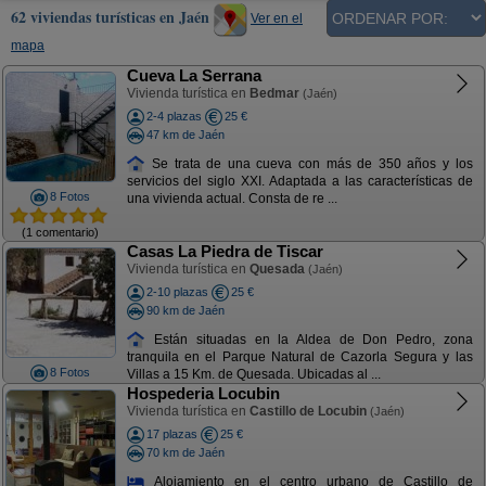
62 viviendas turísticas en Jaén
Ver en el
mapa
Cueva La Serrana
Vivienda turística en
Bedmar
(Jaén)
2-4 plazas
25 €
47 km de Jaén
Se trata de una cueva con más de 350 años y los
servicios del siglo XXI. Adaptada a las características de
8 Fotos
una vivienda actual. Consta de re ...
(1 comentario)
Casas La Piedra de Tiscar
Vivienda turística en
Quesada
(Jaén)
2-10 plazas
25 €
90 km de Jaén
Están situadas en la Aldea de Don Pedro, zona
tranquila en el Parque Natural de Cazorla Segura y las
8 Fotos
Villas a 15 Km. de Quesada. Ubicadas al ...
Hospederia Locubin
Vivienda turística en
Castillo de Locubin
(Jaén)
17 plazas
25 €
70 km de Jaén
Alojamiento en el centro urbano de Castillo de