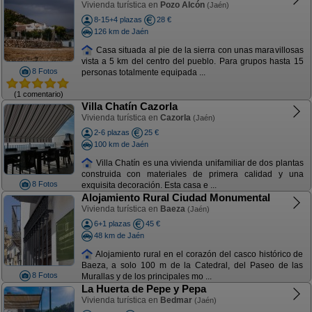
Vivienda turística en
Pozo Alcón
(Jaén)
8-15+4 plazas
28 €
126 km de Jaén
Casa situada al pie de la sierra con unas maravillosas
vista a 5 km del centro del pueblo. Para grupos hasta 15
8 Fotos
personas totalmente equipada ...
(1 comentario)
Villa Chatín Cazorla
Vivienda turística en
Cazorla
(Jaén)
2-6 plazas
25 €
100 km de Jaén
Villa Chatín es una vivienda unifamiliar de dos plantas
construida con materiales de primera calidad y una
8 Fotos
exquisita decoración. Esta casa e ...
Alojamiento Rural Ciudad Monumental
Vivienda turística en
Baeza
(Jaén)
6+1 plazas
45 €
48 km de Jaén
Alojamiento rural en el corazón del casco histórico de
Baeza, a solo 100 m de la Catedral, del Paseo de las
8 Fotos
Murallas y de los principales mo ...
La Huerta de Pepe y Pepa
Vivienda turística en
Bedmar
(Jaén)