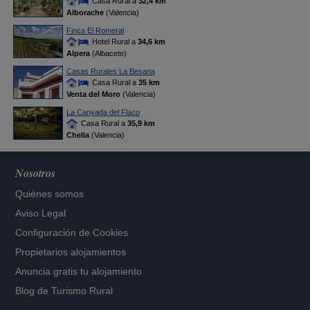
Casa Rural a
32,4 km
Alborache
(Valencia)
Finca El Romeral
Hotel Rural a
34,6 km
Alpera
(Albacete)
Casas Rurales La Besana
Casa Rural a
35 km
Venta del Moro
(Valencia)
La Canyada del Flaco
Casa Rural a
35,9 km
Chella
(Valencia)
Nosotros
Quiénes somos
Aviso Legal
Configuración de Cookies
Propietarios alojamientos
Anuncia gratis tu alojamiento
Blog de Turismo Rural