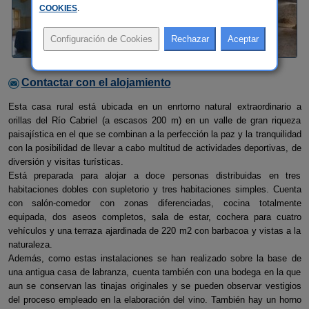
COOKIES
.
Contactar con el alojamiento
Esta casa rural está ubicada en un enrtorno natural extraordinario a
orillas del Río Cabriel (a escasos 200 m) en un valle de gran riqueza
paisajística en el que se combinan a la perfección la paz y la tranquilidad
con la posibilidad de llevar a cabo multitud de actividades deportivas, de
diversión y visitas turísticas.
Está preparada para alojar a doce personas distribuidas en tres
habitaciones dobles con supletorio y tres habitaciones simples. Cuenta
con salón-comedor con zonas diferenciadas, cocina totalmente
equipada, dos aseos completos, sala de estar, cochera para cuatro
vehículos y una terraza ajardinada de 220 m2 con barbacoa y vistas a la
naturaleza.
Además, como estas instalaciones se han realizado sobre la base de
una antigua casa de labranza, cuenta también con una bodega en la que
aun se conservan las tinajas originales y se pueden observar vestigios
del proceso empleado en la elaboración del vino. También hay un horno