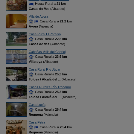
Hostal Rural a
21 km
Casas de Ves
(Albacete)
Villa de Ayora
Casa Rural a
21,2 km
Ayora
(Valencia)
Casa Rural El Paraiso
Casa Rural a
22,8 km
Casas de Ves
(Albacete)
Cabañas Valle del Cabriel
Casa Rural a
23,6 km
Villatoya
(Albacete)
Casa Rural Río Júcar
Casa Rural a
25,3 km
Tolosa / Alcalá del
... (Albacete)
Casas Rurales Río Tranquilo
Casa Rural a
25,3 km
Tolosa / Alcalá del
... (Albacete)
Casa Lucía
Casa Rural a
26,4 km
Requena
(Valencia)
Casa Petra
Casa Rural a
26,4 km
Requena
(Valencia)