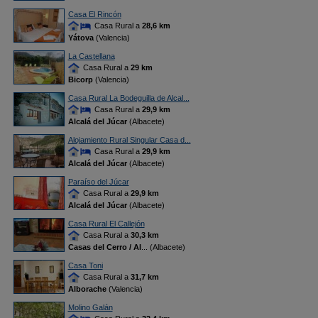
Casa El Rincón
Casa Rural a
28,6 km
Yátova
(Valencia)
La Castellana
Casa Rural a
29 km
Bicorp
(Valencia)
Casa Rural La Bodeguilla de Alcal...
Casa Rural a
29,9 km
Alcalá del Júcar
(Albacete)
Alojamiento Rural Singular Casa d...
Casa Rural a
29,9 km
Alcalá del Júcar
(Albacete)
Paraíso del Júcar
Casa Rural a
29,9 km
Alcalá del Júcar
(Albacete)
Casa Rural El Callejón
Casa Rural a
30,3 km
Casas del Cerro / Al
... (Albacete)
Casa Toni
Casa Rural a
31,7 km
Alborache
(Valencia)
Molino Galán