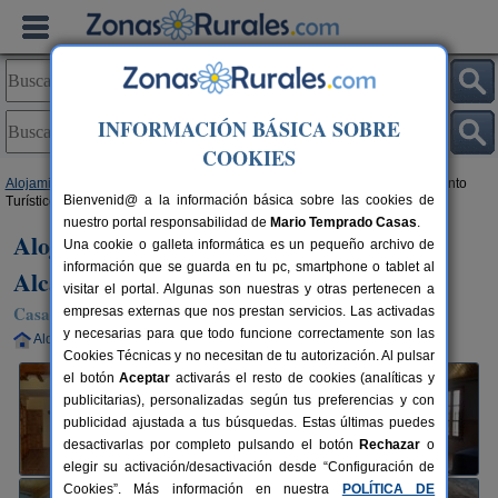
INFORMACIÓN BÁSICA SOBRE
COOKIES
Alojamientos
>
Comunidad Valenciana
>
Valencia
>
Cofrentes
> Alojamiento
Bienvenid@ a la información básica sobre las cookies de
Turístico Rural Casas de Alcance
nuestro portal responsabilidad de
Mario Temprado Casas
.
Alojamiento Turístico Rural Casas de
Una cookie o galleta informática es un pequeño archivo de
información que se guarda en tu pc, smartphone o tablet al
Alcance
visitar el portal. Algunas son nuestras y otras pertenecen a
Casa Rural en Cofrentes (Valencia)
empresas externas que nos prestan servicios. Las activadas
y necesarias para que todo funcione correctamente son las
Alquiler completo
14 plazas
100 km de Valencia
Cookies Técnicas y no necesitan de tu autorización. Al pulsar
el botón
Aceptar
activarás el resto de cookies (analíticas y
publicitarias), personalizadas según tus preferencias y con
publicidad ajustada a tus búsquedas. Estas últimas puedes
desactivarlas por completo pulsando el botón
Rechazar
o
elegir su activación/desactivación desde “Configuración de
Cookies”. Más información en nuestra
POLÍTICA DE