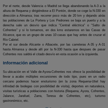
Por el norte, desde Valencia o Madrid se llega abandonando la A-3 a la
altura de Requena y dirigiéndose a El Pontón, donde se coge la N-330 en
dirección a Almansa; tras recorrer poco más de 20 km y dejando atrás
las poblaciones de La Portera y Los Pedrones se baja un puerto y a la
derecha sale un desvío que indica "Central eléctrica" o "Salto de
Cofrentes" y si lo tomamos, en dos kms estaremos en las Casas de
Alcance, que es un grupo de unas 10 casas que hay antes de cruzar el
Río Cabriel.
Por el sur desde Alicante o Albacete, por las carreteras A-35 y A-31
hasta Almansa y desde allí por la N-330 hasta que despues de pasar
Cofrentes nos saldrá el citado desvío en esta ocasión a la izquierda.
Información adicional
Su ubicación en el Valle de Ayora-Cofrentes nos ofrece la posibilidad de
llevar a acabo múltiples excursiones de todo tipo, pues en un radio
cercano podemos hacer enoturismo (en la zona Requena-Utiel hay
infinidad de bodegas con posibilidad de visita), deportes en naturaleza,
visitas turísticas a poblaciones con historia (Requena, Ayora, Cofrentes,
Jalance, Jarafuel, Zarra, Teresa de Cofrentes, etc), turismo
gastronómico, etc.