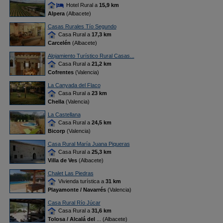
Hotel Rural a
15,9 km
Alpera
(Albacete)
Casas Rurales Tío Segundo
Casa Rural a
17,3 km
Carcelén
(Albacete)
Alojamiento Turístico Rural Casas...
Casa Rural a
21,2 km
Cofrentes
(Valencia)
La Canyada del Flaco
Casa Rural a
23 km
Chella
(Valencia)
La Castellana
Casa Rural a
24,5 km
Bicorp
(Valencia)
Casa Rural María Juana Piqueras
Casa Rural a
25,3 km
Villa de Ves
(Albacete)
Chalet Las Piedras
Vivienda turística a
31 km
Playamonte / Navarrés
(Valencia)
Casa Rural Río Júcar
Casa Rural a
31,6 km
Tolosa / Alcalá del
... (Albacete)