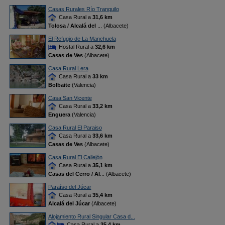
Casas Rurales Río Tranquilo
Casa Rural a
31,6 km
Tolosa / Alcalá del
... (Albacete)
El Refugio de La Manchuela
Hostal Rural a
32,6 km
Casas de Ves
(Albacete)
Casa Rural Lera
Casa Rural a
33 km
Bolbaite
(Valencia)
Casa San Vicente
Casa Rural a
33,2 km
Enguera
(Valencia)
Casa Rural El Paraiso
Casa Rural a
33,6 km
Casas de Ves
(Albacete)
Casa Rural El Callejón
Casa Rural a
35,1 km
Casas del Cerro / Al
... (Albacete)
Paraíso del Júcar
Casa Rural a
35,4 km
Alcalá del Júcar
(Albacete)
Alojamiento Rural Singular Casa d...
Casa Rural a
35,4 km