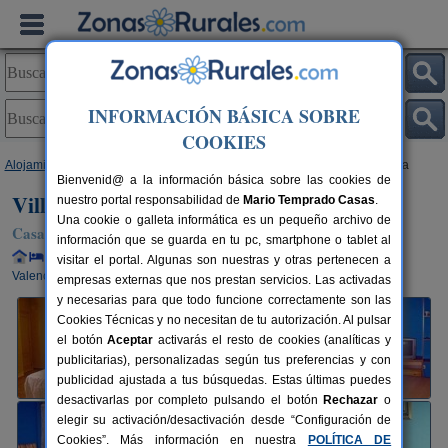
INFORMACIÓN BÁSICA SOBRE
COOKIES
Alojamientos
>
Comunidad Valenciana
>
Valencia
>
Ayora
> Villa de Ayora
Bienvenid@ a la información básica sobre las cookies de
Villa de Ayora
nuestro portal responsabilidad de
Mario Temprado Casas
.
Una cookie o galleta informática es un pequeño archivo de
Casa Rural en Ayora (Valencia)
información que se guarda en tu pc, smartphone o tablet al
Alquiler completo y por habitaciones
16 plazas
120 km de
visitar el portal. Algunas son nuestras y otras pertenecen a
Valencia
empresas externas que nos prestan servicios. Las activadas
y necesarias para que todo funcione correctamente son las
Cookies Técnicas y no necesitan de tu autorización. Al pulsar
el botón
Aceptar
activarás el resto de cookies (analíticas y
publicitarias), personalizadas según tus preferencias y con
publicidad ajustada a tus búsquedas. Estas últimas puedes
desactivarlas por completo pulsando el botón
Rechazar
o
elegir su activación/desactivación desde “Configuración de
Cookies”. Más información en nuestra
POLÍTICA DE