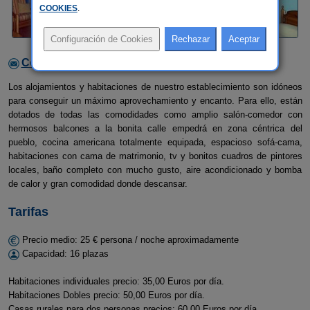
COOKIES
.
Contactar con el alojamiento
Los alojamientos y habitaciones de nuestro establecimiento son idóneos
para conseguir un máximo aprovechamiento y encanto. Para ello, están
dotados de todas las comodidades como amplio salón-comedor con
hermosos balcones a la bonita calle empedrá en zona céntrica del
pueblo, cocina americana totalmente equipada, espacioso sofá-cama,
habitaciones con cama de matrimonio, tv y bonitos cuadros de pintores
locales, baño completo con mucho gusto, aire acondicionado y bomba
de calor y gran comodidad donde descansar.
Tarifas
Precio medio: 25 € persona / noche aproximadamente
Capacidad: 16 plazas
Habitaciones individuales precio: 35,00 Euros por día.
Habitaciones Dobles precio: 50,00 Euros por día.
Casas rurales para dos personas precios: 60,00 Euros por día.