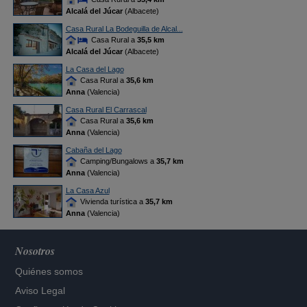
Alcalá del Júcar
(Albacete)
Casa Rural La Bodeguilla de Alcal...
Casa Rural a
35,5 km
Alcalá del Júcar
(Albacete)
La Casa del Lago
Casa Rural a
35,6 km
Anna
(Valencia)
Casa Rural El Carrascal
Casa Rural a
35,6 km
Anna
(Valencia)
Cabaña del Lago
Camping/Bungalows a
35,7 km
Anna
(Valencia)
La Casa Azul
Vivienda turística a
35,7 km
Anna
(Valencia)
Nosotros
Quiénes somos
Aviso Legal