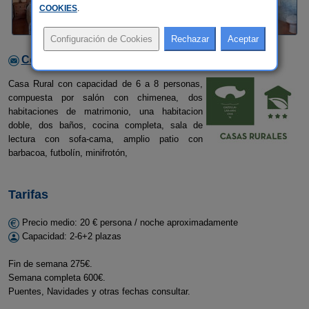
COOKIES
.
Contactar con el alojamiento
Casa Rural con capacidad de 6 a 8 personas,
compuesta por salón con chimenea, dos
habitaciones de matrimonio, una habitacion
doble, dos baños, cocina completa, sala de
lectura con sofa-cama, amplio patio con
barbacoa, futbolín, minifrotón,
Tarifas
Precio medio: 20 € persona / noche aproximadamente
Capacidad: 2-6+2 plazas
Fin de semana 275€.
Semana completa 600€.
Puentes, Navidades y otras fechas consultar.