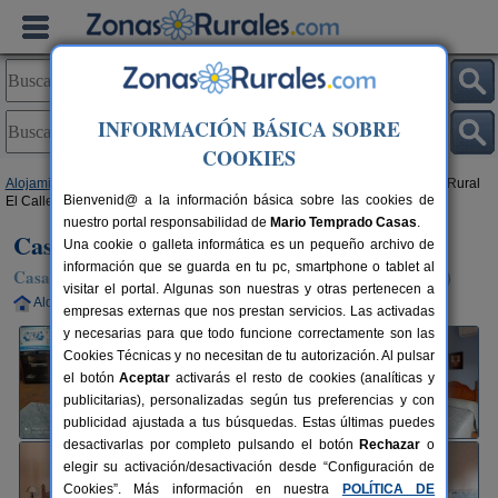
INFORMACIÓN BÁSICA SOBRE
COOKIES
Alojamientos
>
Castilla-La Mancha
>
Albacete
>
Casas del Cerro
> Casa Rural
Bienvenid@ a la información básica sobre las cookies de
El Callejón
nuestro portal responsabilidad de
Mario Temprado Casas
.
Casa Rural El Callejón
Una cookie o galleta informática es un pequeño archivo de
información que se guarda en tu pc, smartphone o tablet al
Casa Rural en Casas del Cerro / Alcalá del Jucar (Albacete)
visitar el portal. Algunas son nuestras y otras pertenecen a
Alquiler completo
2-6+2 plazas
45 km de Albacete
empresas externas que nos prestan servicios. Las activadas
y necesarias para que todo funcione correctamente son las
Cookies Técnicas y no necesitan de tu autorización. Al pulsar
el botón
Aceptar
activarás el resto de cookies (analíticas y
publicitarias), personalizadas según tus preferencias y con
publicidad ajustada a tus búsquedas. Estas últimas puedes
desactivarlas por completo pulsando el botón
Rechazar
o
elegir su activación/desactivación desde “Configuración de
Cookies”. Más información en nuestra
POLÍTICA DE