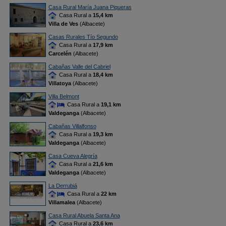
Casa Rural María Juana Piqueras
Casa Rural a
15,4 km
Villa de Ves
(Albacete)
Casas Rurales Tío Segundo
Casa Rural a
17,9 km
Carcelén
(Albacete)
Cabañas Valle del Cabriel
Casa Rural a
18,4 km
Villatoya
(Albacete)
Villa Belmont
Casa Rural a
19,1 km
Valdeganga
(Albacete)
Cabañas Villalfonso
Casa Rural a
19,3 km
Valdeganga
(Albacete)
Casa Cueva Alegría
Casa Rural a
21,6 km
Valdeganga
(Albacete)
La Derrubiá
Casa Rural a
22 km
Villamalea
(Albacete)
Casa Rural Abuela Santa Ana
Casa Rural a
23,6 km