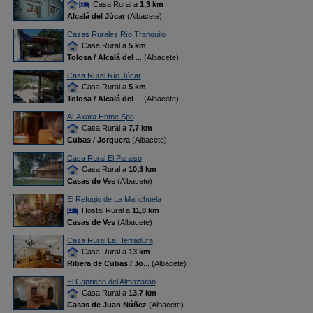
Casa Rural a
1,3 km
Alcalá del Júcar
(Albacete)
Casas Rurales Río Tranquilo
Casa Rural a
5 km
Tolosa / Alcalá del
... (Albacete)
Casa Rural Río Júcar
Casa Rural a
5 km
Tolosa / Alcalá del
... (Albacete)
Al-Axara Home Spa
Casa Rural a
7,7 km
Cubas / Jorquera
(Albacete)
Casa Rural El Paraiso
Casa Rural a
10,3 km
Casas de Ves
(Albacete)
El Refugio de La Manchuela
Hostal Rural a
11,8 km
Casas de Ves
(Albacete)
Casa Rural La Herradura
Casa Rural a
13 km
Ribera de Cubas / Jo
... (Albacete)
El Capricho del Almazarán
Casa Rural a
13,7 km
Casas de Juan Núñez
(Albacete)