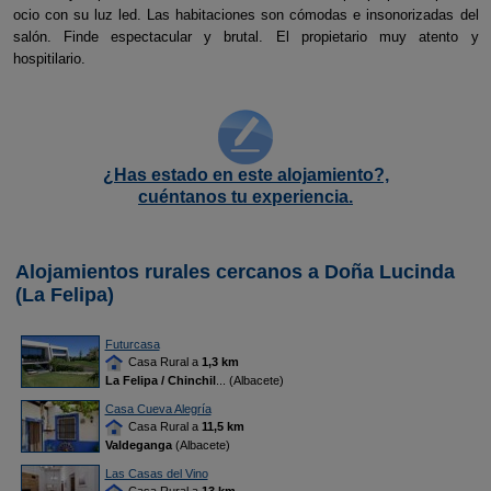
ocio con su luz led. Las habitaciones son cómodas e insonorizadas del
salón. Finde espectacular y brutal. El propietario muy atento y
hospitilario.
¿Has estado en este alojamiento?,
cuéntanos tu experiencia.
Alojamientos rurales cercanos a Doña Lucinda
(La Felipa)
Futurcasa
Casa Rural a
1,3 km
La Felipa / Chinchil
... (Albacete)
Casa Cueva Alegría
Casa Rural a
11,5 km
Valdeganga
(Albacete)
Las Casas del Vino