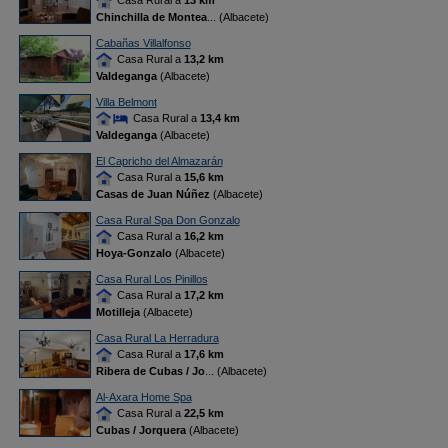
Casa Rural a
13 km
Chinchilla de Montea
... (Albacete)
Cabañas Villalfonso
Casa Rural a
13,2 km
Valdeganga
(Albacete)
Villa Belmont
Casa Rural a
13,4 km
Valdeganga
(Albacete)
El Capricho del Almazarán
Casa Rural a
15,6 km
Casas de Juan Núñez
(Albacete)
Casa Rural Spa Don Gonzalo
Casa Rural a
16,2 km
Hoya-Gonzalo
(Albacete)
Casa Rural Los Pinillos
Casa Rural a
17,2 km
Motilleja
(Albacete)
Casa Rural La Herradura
Casa Rural a
17,6 km
Ribera de Cubas / Jo
... (Albacete)
Al-Axara Home Spa
Casa Rural a
22,5 km
Cubas / Jorquera
(Albacete)