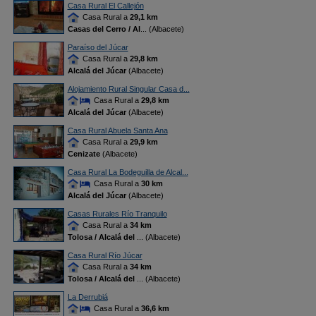
Casa Rural El Callejón
Casa Rural a
29,1 km
Casas del Cerro / Al
... (Albacete)
Paraíso del Júcar
Casa Rural a
29,8 km
Alcalá del Júcar
(Albacete)
Alojamiento Rural Singular Casa d...
Casa Rural a
29,8 km
Alcalá del Júcar
(Albacete)
Casa Rural Abuela Santa Ana
Casa Rural a
29,9 km
Cenizate
(Albacete)
Casa Rural La Bodeguilla de Alcal...
Casa Rural a
30 km
Alcalá del Júcar
(Albacete)
Casas Rurales Río Tranquilo
Casa Rural a
34 km
Tolosa / Alcalá del
... (Albacete)
Casa Rural Río Júcar
Casa Rural a
34 km
Tolosa / Alcalá del
... (Albacete)
La Derrubiá
Casa Rural a
36,6 km