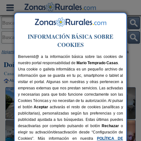
INFORMACIÓN BÁSICA SOBRE
COOKIES
Alojamientos
>
Castilla-La Mancha
>
Albacete
>
La Felipa
> Doña Lucinda
Bienvenid@ a la información básica sobre las cookies de
Doña Lucinda
nuestro portal responsabilidad de
Mario Temprado Casas
.
Una cookie o galleta informática es un pequeño archivo de
Casa Rural en La Felipa (Albacete)
información que se guarda en tu pc, smartphone o tablet al
Alquiler completo
6-20+5 plazas
15 km de Albacete
visitar el portal. Algunas son nuestras y otras pertenecen a
empresas externas que nos prestan servicios. Las activadas
y necesarias para que todo funcione correctamente son las
Cookies Técnicas y no necesitan de tu autorización. Al pulsar
el botón
Aceptar
activarás el resto de cookies (analíticas y
publicitarias), personalizadas según tus preferencias y con
publicidad ajustada a tus búsquedas. Estas últimas puedes
desactivarlas por completo pulsando el botón
Rechazar
o
elegir su activación/desactivación desde “Configuración de
Cookies”. Más información en nuestra
POLÍTICA DE