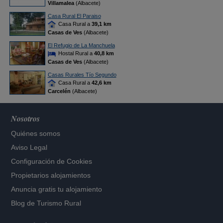
Villamalea
(Albacete)
Casa Rural El Paraiso
Casa Rural a
39,1 km
Casas de Ves
(Albacete)
El Refugio de La Manchuela
Hostal Rural a
40,8 km
Casas de Ves
(Albacete)
Casas Rurales Tío Segundo
Casa Rural a
42,6 km
Carcelén
(Albacete)
Nosotros
Quiénes somos
Aviso Legal
Configuración de Cookies
Propietarios alojamientos
Anuncia gratis tu alojamiento
Blog de Turismo Rural