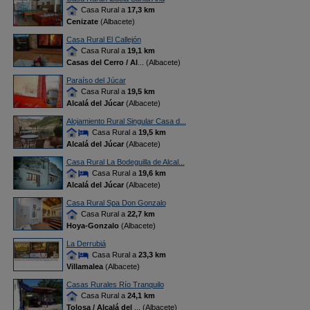
Casa Rural a
17,3 km
Cenizate
(Albacete)
Casa Rural El Callejón
Casa Rural a
19,1 km
Casas del Cerro / Al
... (Albacete)
Paraíso del Júcar
Casa Rural a
19,5 km
Alcalá del Júcar
(Albacete)
Alojamiento Rural Singular Casa d...
Casa Rural a
19,5 km
Alcalá del Júcar
(Albacete)
Casa Rural La Bodeguilla de Alcal...
Casa Rural a
19,6 km
Alcalá del Júcar
(Albacete)
Casa Rural Spa Don Gonzalo
Casa Rural a
22,7 km
Hoya-Gonzalo
(Albacete)
La Derrubiá
Casa Rural a
23,3 km
Villamalea
(Albacete)
Casas Rurales Río Tranquilo
Casa Rural a
24,1 km
Tolosa / Alcalá del
... (Albacete)