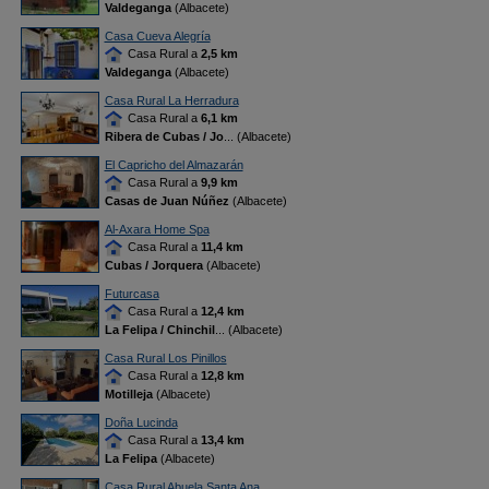
Valdeganga
(Albacete)
Casa Cueva Alegría
Casa Rural a
2,5 km
Valdeganga
(Albacete)
Casa Rural La Herradura
Casa Rural a
6,1 km
Ribera de Cubas / Jo
... (Albacete)
El Capricho del Almazarán
Casa Rural a
9,9 km
Casas de Juan Núñez
(Albacete)
Al-Axara Home Spa
Casa Rural a
11,4 km
Cubas / Jorquera
(Albacete)
Futurcasa
Casa Rural a
12,4 km
La Felipa / Chinchil
... (Albacete)
Casa Rural Los Pinillos
Casa Rural a
12,8 km
Motilleja
(Albacete)
Doña Lucinda
Casa Rural a
13,4 km
La Felipa
(Albacete)
Casa Rural Abuela Santa Ana