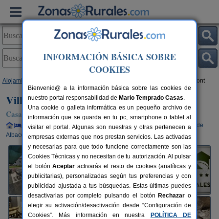
INFORMACIÓN BÁSICA SOBRE
COOKIES
Alojamientos
>
Castilla-La Mancha
>
Albacete
>
Valdeganga
> Villa Belmont
Bienvenid@ a la información básica sobre las cookies de
Villa Belmont
nuestro portal responsabilidad de
Mario Temprado Casas
.
Una cookie o galleta informática es un pequeño archivo de
Casa Rural en Valdeganga (Albacete)
información que se guarda en tu pc, smartphone o tablet al
Alquiler completo y por habitaciones
6-30+5 plazas
30 km de
visitar el portal. Algunas son nuestras y otras pertenecen a
Albacete
empresas externas que nos prestan servicios. Las activadas
y necesarias para que todo funcione correctamente son las
Cookies Técnicas y no necesitan de tu autorización. Al pulsar
el botón
Aceptar
activarás el resto de cookies (analíticas y
publicitarias), personalizadas según tus preferencias y con
publicidad ajustada a tus búsquedas. Estas últimas puedes
desactivarlas por completo pulsando el botón
Rechazar
o
elegir su activación/desactivación desde “Configuración de
Cookies”. Más información en nuestra
POLÍTICA DE