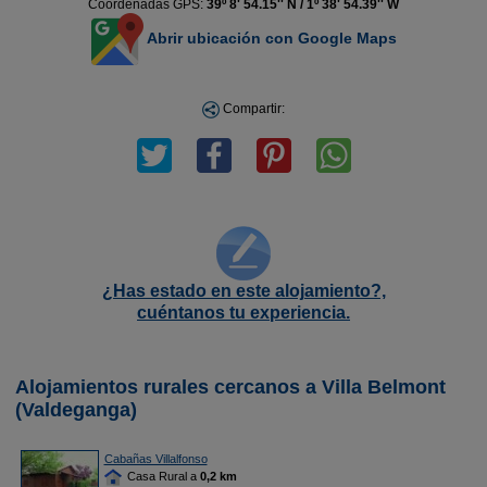
Coordenadas GPS:
39º 8' 54.15'' N / 1º 38' 54.39'' W
Abrir ubicación con Google Maps
Compartir:
¿Has estado en este alojamiento?,
cuéntanos tu experiencia.
Alojamientos rurales cercanos a Villa Belmont
(Valdeganga)
Cabañas Villalfonso
Casa Rural a
0,2 km