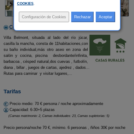
COOKIES
.
Contactar con el alojamiento
Villa Belmont, situada al lado del río júcar,
casilla la mancha, consta de 11habitaciones,con
su baño individual,más otro aseo en zona del
salón y cocina, piscina desbordante/infinita,
barbacoa , césped natural,dos cuevas , futbolín,
diana , billar , juegos de cartas, ajedrez , dados...
Rutas para caminar y visitar lugares,...
Tarifas
Precio medio: 70 € persona / noche aproximadamente
Capacidad: 6-30+5 plazas
(Camas matrimonio: 2, Camas individuales: 23, Camas supletorias: 5)
Precio persona/noche 70 €, mínimo. 6 personas , ñiños 30€ por noche