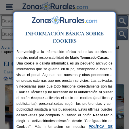
INFORMACIÓN BÁSICA SOBRE
COOKIES
Alojamientos
>
Castilla-La Mancha
>
Albacete
>
Casas de Juan Núñez
> El
Bienvenid@ a la información básica sobre las cookies de
Capricho del Almazarán
nuestro portal responsabilidad de
Mario Temprado Casas
.
El Capricho del Almazarán
Una cookie o galleta informática es un pequeño archivo de
información que se guarda en tu pc, smartphone o tablet al
Casa Rural en Casas de Juan Núñez (Albacete)
visitar el portal. Algunas son nuestras y otras pertenecen a
Alquiler completo
18 plazas
27 km de Albacete
empresas externas que nos prestan servicios. Las activadas
y necesarias para que todo funcione correctamente son las
Cookies Técnicas y no necesitan de tu autorización. Al pulsar
el botón
Aceptar
activarás el resto de cookies (analíticas y
publicitarias), personalizadas según tus preferencias y con
publicidad ajustada a tus búsquedas. Estas últimas puedes
desactivarlas por completo pulsando el botón
Rechazar
o
elegir su activación/desactivación desde “Configuración de
Cookies”. Más información en nuestra
POLÍTICA DE