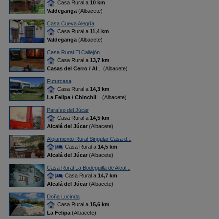
Casa Rural a
10 km
Valdeganga
(Albacete)
Casa Cueva Alegría
Casa Rural a
11,4 km
Valdeganga
(Albacete)
Casa Rural El Callejón
Casa Rural a
13,7 km
Casas del Cerro / Al
... (Albacete)
Futurcasa
Casa Rural a
14,3 km
La Felipa / Chinchil
... (Albacete)
Paraíso del Júcar
Casa Rural a
14,5 km
Alcalá del Júcar
(Albacete)
Alojamiento Rural Singular Casa d...
Casa Rural a
14,5 km
Alcalá del Júcar
(Albacete)
Casa Rural La Bodeguilla de Alcal...
Casa Rural a
14,7 km
Alcalá del Júcar
(Albacete)
Doña Lucinda
Casa Rural a
15,6 km
La Felipa
(Albacete)