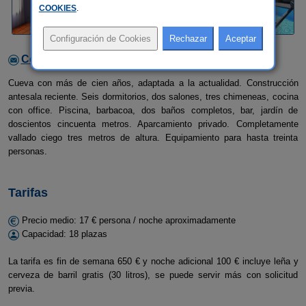
COOKIES
.
Contactar con el alojamiento
Cueva con más de cien años, adaptada a la actualidad. Construcción
antesala reciente. Seis dormitorios, dos salones, tres chimeneas, cocina
con office. Piscina, barbacoa, dos baños completos, bar, jardín de
doscientos cincuenta metros. Aparcamiento privado. Completamente
vallado ciego tres metros de altura. Equipamiento para hasta treinta
personas.
Tarifas
Precio medio: 17 € persona / noche aproximadamente
Capacidad: 18 plazas
La tarifa es fin de semana 650 € y noche adicional 100 € incluye leña y
cerveza de barril gratis (30 litros), se puede servir más con solicitud
previa.