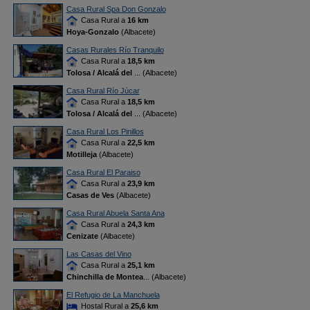
Casa Rural Spa Don Gonzalo
Casa Rural a
16 km
Hoya-Gonzalo
(Albacete)
Casas Rurales Río Tranquilo
Casa Rural a
18,5 km
Tolosa / Alcalá del
... (Albacete)
Casa Rural Río Júcar
Casa Rural a
18,5 km
Tolosa / Alcalá del
... (Albacete)
Casa Rural Los Pinillos
Casa Rural a
22,5 km
Motilleja
(Albacete)
Casa Rural El Paraiso
Casa Rural a
23,9 km
Casas de Ves
(Albacete)
Casa Rural Abuela Santa Ana
Casa Rural a
24,3 km
Cenizate
(Albacete)
Las Casas del Vino
Casa Rural a
25,1 km
Chinchilla de Montea
... (Albacete)
El Refugio de La Manchuela
Hostal Rural a
25,6 km