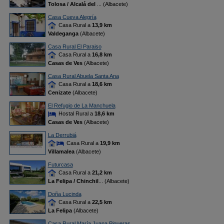
Tolosa / Alcalá del
... (Albacete)
Casa Cueva Alegría
Casa Rural a
13,9 km
Valdeganga
(Albacete)
Casa Rural El Paraiso
Casa Rural a
16,8 km
Casas de Ves
(Albacete)
Casa Rural Abuela Santa Ana
Casa Rural a
18,6 km
Cenizate
(Albacete)
El Refugio de La Manchuela
Hostal Rural a
18,6 km
Casas de Ves
(Albacete)
La Derrubiá
Casa Rural a
19,9 km
Villamalea
(Albacete)
Futurcasa
Casa Rural a
21,2 km
La Felipa / Chinchil
... (Albacete)
Doña Lucinda
Casa Rural a
22,5 km
La Felipa
(Albacete)
Casa Rural María Juana Piqueras