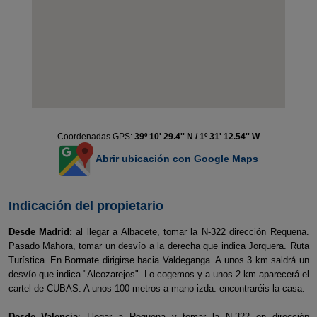
Coordenadas GPS:
39º 10' 29.4'' N / 1º 31' 12.54'' W
Abrir ubicación con Google Maps
Indicación del propietario
Desde Madrid:
al llegar a Albacete, tomar la N-322 dirección Requena.
Pasado Mahora, tomar un desvío a la derecha que indica Jorquera. Ruta
Turística. En Bormate dirigirse hacia Valdeganga. A unos 3 km saldrá un
desvío que indica "Alcozarejos". Lo cogemos y a unos 2 km aparecerá el
cartel de CUBAS. A unos 100 metros a mano izda. encontraréis la casa.
Desde Valencia
: Llegar a Requena y tomar la N-322 en dirección