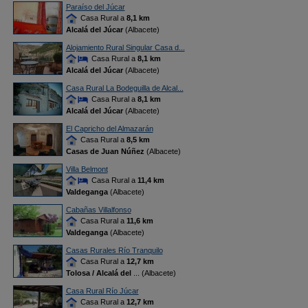
Paraíso del Júcar
Casa Rural a
8,1 km
Alcalá del Júcar
(Albacete)
Alojamiento Rural Singular Casa d...
Casa Rural a
8,1 km
Alcalá del Júcar
(Albacete)
Casa Rural La Bodeguilla de Alcal...
Casa Rural a
8,1 km
Alcalá del Júcar
(Albacete)
El Capricho del Almazarán
Casa Rural a
8,5 km
Casas de Juan Núñez
(Albacete)
Villa Belmont
Casa Rural a
11,4 km
Valdeganga
(Albacete)
Cabañas Villalfonso
Casa Rural a
11,6 km
Valdeganga
(Albacete)
Casas Rurales Río Tranquilo
Casa Rural a
12,7 km
Tolosa / Alcalá del
... (Albacete)
Casa Rural Río Júcar
Casa Rural a
12,7 km