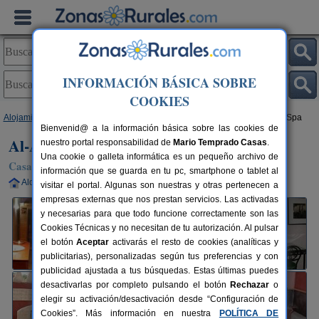
INFORMACIÓN BÁSICA SOBRE
COOKIES
Alojamientos
>
Castilla-La Mancha
>
Albacete
>
Cubas
> Al-Axara Home Spa
Bienvenid@ a la información básica sobre las cookies de
Al-Axara Home Spa
nuestro portal responsabilidad de
Mario Temprado Casas
.
Una cookie o galleta informática es un pequeño archivo de
Casa Rural en Cubas / Jorquera (Albacete)
información que se guarda en tu pc, smartphone o tablet al
Alquiler completo
2-8+1 plazas
35 km de Albacete
visitar el portal. Algunas son nuestras y otras pertenecen a
empresas externas que nos prestan servicios. Las activadas
y necesarias para que todo funcione correctamente son las
Cookies Técnicas y no necesitan de tu autorización. Al pulsar
el botón
Aceptar
activarás el resto de cookies (analíticas y
publicitarias), personalizadas según tus preferencias y con
publicidad ajustada a tus búsquedas. Estas últimas puedes
desactivarlas por completo pulsando el botón
Rechazar
o
elegir su activación/desactivación desde “Configuración de
Cookies”. Más información en nuestra
POLÍTICA DE