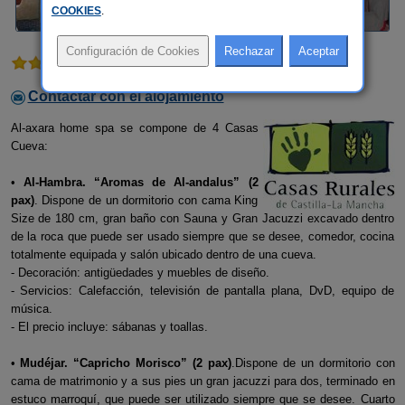
COOKIES
.
1 comentario
Contactar con el alojamiento
Al-axara home spa se compone de 4 Casas
Cueva:
•
Al-Hambra. “Aromas de Al-andalus” (2
pax)
. Dispone de un dormitorio con cama King
Size de 180 cm, gran baño con Sauna y Gran Jacuzzi excavado dentro
de la roca que puede ser usado siempre que se desee, comedor, cocina
totalmente equipada y salón ubicado dentro de una cueva.
- Decoración: antigüedades y muebles de diseño.
- Servicios: Calefacción, televisión de pantalla plana, DvD, equipo de
música.
- El precio incluye: sábanas y toallas.
•
Mudéjar. “Capricho Morisco” (2 pax)
.Dispone de un dormitorio con
cama de matrimonio y a sus pies un gran jacuzzi para dos, terminado en
estuco marroquí, que puede ser utilizado siempre que se desee. Cuarto