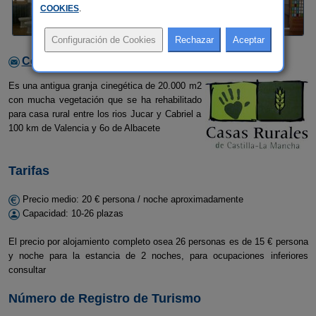
COOKIES
.
Contactar con el alojamiento
Es una antigua granja cinegética de 20.000 m2
con mucha vegetación que se ha rehabilitado
para casa rural entre los rios Jucar y Cabriel a
100 km de Valencia y 6o de Albacete
Tarifas
Precio medio: 20 € persona / noche aproximadamente
Capacidad: 10-26 plazas
El precio por alojamiento completo osea 26 personas es de 15 € persona
y noche para la estancia de 2 noches, para ocupaciones inferiores
consultar
Número de Registro de Turismo