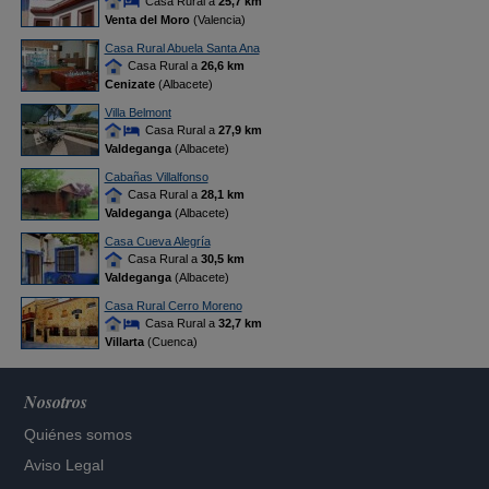
Casa Rural a
25,7 km
Venta del Moro
(Valencia)
Casa Rural Abuela Santa Ana
Casa Rural a
26,6 km
Cenizate
(Albacete)
Villa Belmont
Casa Rural a
27,9 km
Valdeganga
(Albacete)
Cabañas Villalfonso
Casa Rural a
28,1 km
Valdeganga
(Albacete)
Casa Cueva Alegría
Casa Rural a
30,5 km
Valdeganga
(Albacete)
Casa Rural Cerro Moreno
Casa Rural a
32,7 km
Villarta
(Cuenca)
Nosotros
Quiénes somos
Aviso Legal