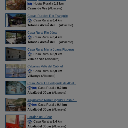
Hostal Rural a
1,9 km
Casas de Ves
(Albacete)
Casas Rurales Río Tranquilo
Casa Rural a
6,4 km
Tolosa / Alcalá del
... (Albacete)
Casa Rural Río Júcar
Casa Rural a
6,4 km
Tolosa / Alcalá del
... (Albacete)
Casa Rural María Juana Piqueras
Casa Rural a
8,9 km
Villa de Ves
(Albacete)
Cabañas Valle del Cabriel
Casa Rural a
8,9 km
Villatoya
(Albacete)
Casa Rural La Bodeguilla de Alcal...
Casa Rural a
9,2 km
Alcalá del Júcar
(Albacete)
Alojamiento Rural Singular Casa d...
Casa Rural a
9,4 km
Alcalá del Júcar
(Albacete)
Paraíso del Júcar
Casa Rural a
9,4 km
Alcalá del Júcar
(Albacete)