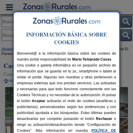
INFORMACIÓN BÁSICA SOBRE
COOKIES
Alojamientos
>
Castilla-La Mancha
>
Albacete
>
Casas de Ves
> Casa Rural El
Bienvenid@ a la información básica sobre las cookies de
Paraiso
nuestro portal responsabilidad de
Mario Temprado Casas
.
Casa Rural El Paraiso
Una cookie o galleta informática es un pequeño archivo de
información que se guarda en tu pc, smartphone o tablet al
Casa Rural en Casas de Ves (Albacete)
visitar el portal. Algunas son nuestras y otras pertenecen a
Alquiler completo
10-26 plazas
63 km de Albacete
empresas externas que nos prestan servicios. Las activadas
y necesarias para que todo funcione correctamente son las
Cookies Técnicas y no necesitan de tu autorización. Al pulsar
el botón
Aceptar
activarás el resto de cookies (analíticas y
publicitarias), personalizadas según tus preferencias y con
publicidad ajustada a tus búsquedas. Estas últimas puedes
desactivarlas por completo pulsando el botón
Rechazar
o
elegir su activación/desactivación desde “Configuración de
Cookies”. Más información en nuestra
POLÍTICA DE