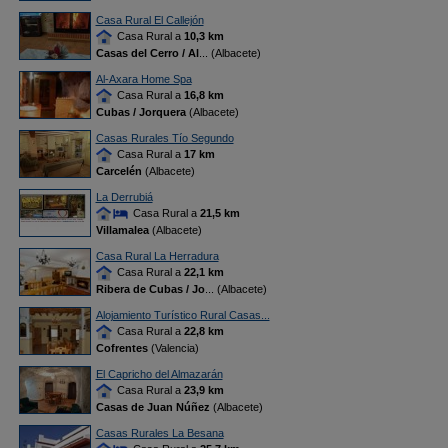
Casa Rural El Callejón
Casa Rural a
10,3 km
Casas del Cerro / Al
... (Albacete)
Al-Axara Home Spa
Casa Rural a
16,8 km
Cubas / Jorquera
(Albacete)
Casas Rurales Tío Segundo
Casa Rural a
17 km
Carcelén
(Albacete)
La Derrubiá
Casa Rural a
21,5 km
Villamalea
(Albacete)
Casa Rural La Herradura
Casa Rural a
22,1 km
Ribera de Cubas / Jo
... (Albacete)
Alojamiento Turístico Rural Casas...
Casa Rural a
22,8 km
Cofrentes
(Valencia)
El Capricho del Almazarán
Casa Rural a
23,9 km
Casas de Juan Núñez
(Albacete)
Casas Rurales La Besana