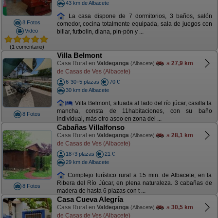
43 km de Albacete
La casa dispone de 7 dormitorios, 3 baños, salón
8 Fotos
comedor, cocina totalmente equipada, sala de juegos con
Video
billar, futbolín, diana, pin-pón y ...
(1 comentario)
Villa Belmont
Casa Rural en
Valdeganga
a
27,9 km
(Albacete)
de Casas de Ves (Albacete)
6-30+5 plazas
70 €
30 km de Albacete
Villa Belmont, situada al lado del río júcar, casilla la
mancha, consta de 11habitaciones, con su baño
8 Fotos
individual, más otro aseo en zona del ...
Cabañas Villalfonso
Casa Rural en
Valdeganga
a
28,1 km
(Albacete)
de Casas de Ves (Albacete)
18+3 plazas
21 €
29 km de Albacete
Complejo turístico rural a 15 min. de Albacete, en la
Ribera del Río Júcar, en plena naturaleza. 3 cabañas de
8 Fotos
madera de hasta 6 plazas con t ...
Casa Cueva Alegría
Casa Rural en
Valdeganga
a
30,5 km
(Albacete)
de Casas de Ves (Albacete)