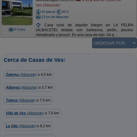
Montearagón
a
37,8 km
de Casas de
(Albacete)
Ves (Albacete)
16 plazas
43 €
13 km de Albacete
Casa rural de alquiler íntegro en LA FELIPA
8 Fotos
(ALBACETE) dotada con barbacoa, jardín, piscina
climatizada y jacuzzi. Es una casa de lujo. Os q ...
Cerca de Casas de Ves:
Zulema
(Albacete)
a 4,5 km
Alborea
(Albacete)
a 5,7 km
Tolosa
(Albacete)
a 7,5 km
Villa de Ves
(Albacete)
a 7,6 km
La Gila
(Albacete)
a 8,2 km