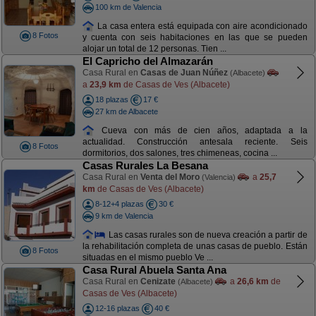
100 km de Valencia
La casa entera está equipada con aire acondicionado
8 Fotos
y cuenta con seis habitaciones en las que se pueden
alojar un total de 12 personas. Tien ...
El Capricho del Almazarán
Casa Rural en
Casas de Juan Núñez
(Albacete)
a
23,9 km
de Casas de Ves (Albacete)
18 plazas
17 €
27 km de Albacete
Cueva con más de cien años, adaptada a la
actualidad. Construcción antesala reciente. Seis
8 Fotos
dormitorios, dos salones, tres chimeneas, cocina ...
Casas Rurales La Besana
Casa Rural en
Venta del Moro
a
25,7
(Valencia)
km
de Casas de Ves (Albacete)
8-12+4 plazas
30 €
9 km de Valencia
Las casas rurales son de nueva creación a partir de
la rehabilitación completa de unas casas de pueblo. Están
8 Fotos
situadas en el mismo pueblo Ve ...
Casa Rural Abuela Santa Ana
Casa Rural en
Cenizate
a
26,6 km
de
(Albacete)
Casas de Ves (Albacete)
12-16 plazas
40 €