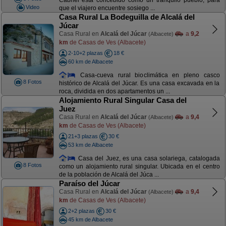
Cabriel está concebido como un tranquilo pueblo, para
Video
que el viajero encuentre sosiego ...
Casa Rural La Bodeguilla de Alcalá del
Júcar
Casa Rural en
Alcalá del Júcar
a
9,2
(Albacete)
km
de Casas de Ves (Albacete)
2-10+2 plazas
18 €
60 km de Albacete
Casa-cueva rural bioclimática en pleno casco
8 Fotos
histórico de Alcalá del Júcar. Es una casa excavada en la
roca, dividida en dos apartamentos un ...
Alojamiento Rural Singular Casa del
Juez
Casa Rural en
Alcalá del Júcar
a
9,4
(Albacete)
km
de Casas de Ves (Albacete)
21+3 plazas
30 €
53 km de Albacete
Casa del Juez, es una casa solariega, catalogada
8 Fotos
como un alojamiento rural singular. Ubicada en el centro
de la población de Alcalá del Júca ...
Paraíso del Júcar
Casa Rural en
Alcalá del Júcar
a
9,4
(Albacete)
km
de Casas de Ves (Albacete)
2+2 plazas
30 €
45 km de Albacete