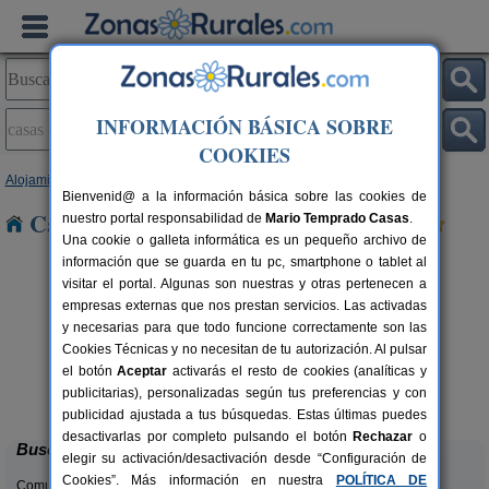
INFORMACIÓN BÁSICA SOBRE
COOKIES
Alojamientos
>
Castilla-La Mancha
>
Albacete
> Casas de Ves
Bienvenid@ a la información básica sobre las cookies de
Casas Rurales en Casas de Ves
nuestro portal responsabilidad de
Mario Temprado Casas
.
Una cookie o galleta informática es un pequeño archivo de
información que se guarda en tu pc, smartphone o tablet al
visitar el portal. Algunas son nuestras y otras pertenecen a
empresas externas que nos prestan servicios. Las activadas
y necesarias para que todo funcione correctamente son las
Cookies Técnicas y no necesitan de tu autorización. Al pulsar
el botón
Aceptar
activarás el resto de cookies (analíticas y
Finca El Romeral
rs.
10+2 pers.
publicitarias), personalizadas según tus preferencias y con
 €
38 €
Alpera (Albacete)
desde
publicidad ajustada a tus búsquedas. Estas últimas puedes
desactivarlas por completo pulsando el botón
Rechazar
o
Buscar
elegir su activación/desactivación desde “Configuración de
Cookies”. Más información en nuestra
POLÍTICA DE
Comunidades: