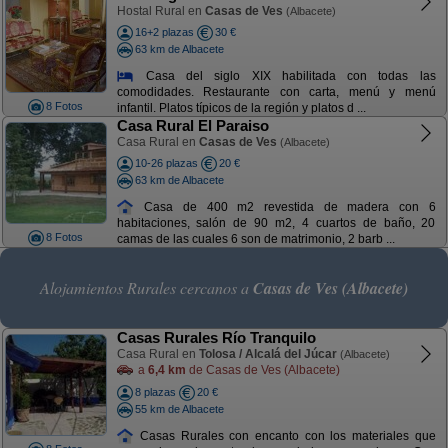
Hostal Rural en
Casas de Ves
(Albacete)
16+2 plazas
30 €
63 km de Albacete
Casa del siglo XIX habilitada con todas las
comodidades. Restaurante con carta, menú y menú
8 Fotos
infantil. Platos típicos de la región y platos d ...
Casa Rural El Paraiso
Casa Rural en
Casas de Ves
(Albacete)
10-26 plazas
20 €
63 km de Albacete
Casa de 400 m2 revestida de madera con 6
habitaciones, salón de 90 m2, 4 cuartos de baño, 20
8 Fotos
camas de las cuales 6 son de matrimonio, 2 barb ...
Alojamientos Rurales cercanos a
Casas de Ves (Albacete)
Casas Rurales Río Tranquilo
Casa Rural en
Tolosa / Alcalá del Júcar
(Albacete)
a
6,4 km
de Casas de Ves (Albacete)
8 plazas
20 €
55 km de Albacete
Casas Rurales con encanto con los materiales que