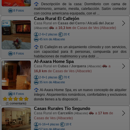
Descripción de la casa: Dormitorio con cama de
matrimonio, armario, mesita, calefacción. Salón comedor
8 Fotos
con cocina americana equipada, con el ...
Casa Rural El Callejón
Casa Rural en
Casas del Cerro / Alcalá del Jucar
a
10,3 km
de Casas de Ves (Albacete)
(Albacete)
2-6+2 plazas
20 €
45 km de Albacete
El Callejón es un alojamiento cómodo y con servicios,
con capacidad para 8 personas, compuesta por dos
8 Fotos
habitaciones de matrimonio y una dobl ...
Al-Axara Home Spa
Casa Rural en
Cubas / Jorquera
a
(Albacete)
16,8 km
de Casas de Ves (Albacete)
2-8+1 plazas
70 €
35 km de Albacete
Al-Axara Home Spa, es un nuevo concepto de alquiler
8 Fotos
íntegro. Alojamientos románticos, confortables y exclusivos
donde tienes a tu disposició ...
(1 comentario)
Casas Rurales Tío Segundo
Casa Rural en
Carcelén
a
17 km
de
(Albacete)
Casas de Ves (Albacete)
6-16+4 plazas
18 €
57 km de Albacete