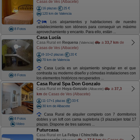
Casas de Ves (Albacete)
16 plazas
25 €
120 km de Valencia
Los alojamientos y habitaciones de nuestro
establecimiento son idóneos para conseguir un máximo
8 Fotos
aprovechamiento y encanto. Para ello, están ...
Casa Lucía
Casa Rural en
Requena
a
33,7 km
de
(Valencia)
Casas de Ves (Albacete)
8-10+2 plazas
20 €
70 km de Valencia
Casa Lucía es un alojamiento singular en el que
contrasta su moderno diseño y cómodas instalaciones con
8 Fotos
los elementos históricos recuperados ...
Casa Rural Spa Don Gonzalo
Casa Rural en
Hoya-Gonzalo
a
37,3
(Albacete)
km
de Casas de Ves (Albacete)
11-17+1 plazas
33 €
30 km de Albacete
Casa Rural de alquiler completo con 7 dormitorios
8 Fotos
dobles y un loft con cama supletoria (3 plazas)en total 17
Video
plazas. Dispone de tres salones ...
Futurcasa
Casa Rural en
La Felipa / Chinchilla de