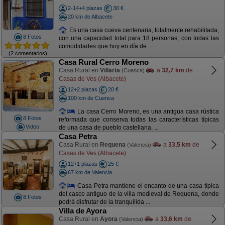
2-14+4 plazas
30 €
20 km de Albacete
Es una casa cueva centenaria, totalmente rehabilitada,
8 Fotos
con una capacidad total para 18 personas, con todas las
comodidades que hoy en día de ...
(2 comentarios)
Casa Rural Cerro Moreno
Casa Rural en
Villarta
a
32,7 km
de
(Cuenca)
Casas de Ves (Albacete)
12+2 plazas
20 €
100 km de Cuenca
La casa Cerro Moreno, es una antigua casa rústica
8 Fotos
reformada que conserva todas las características típicas
Video
de una casa de pueblo castellana. ...
Casa Petra
Casa Rural en
Requena
a
33,5 km
de
(Valencia)
Casas de Ves (Albacete)
12+1 plazas
25 €
67 km de Valencia
Casa Petra mantiene el encanto de una casa típica
del casco antiguo de la villa medieval de Requena, donde
8 Fotos
podrá disfrutar de la tranquilida ...
Villa de Ayora
Casa Rural en
Ayora
a
33,6 km
de
(Valencia)