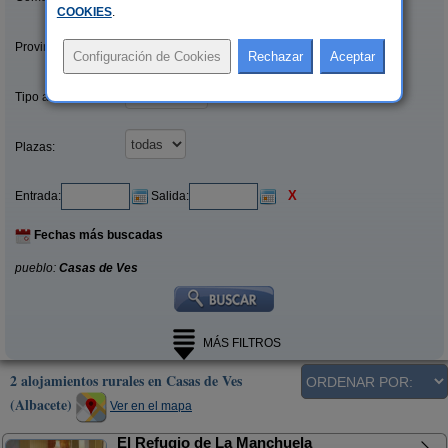
COOKIES
.
Provincias/Islas:
Tipo alquiler:
Plazas:
X
Entrada:
Salida:
Fechas más buscadas
pueblo:
Casas de Ves
MÁS FILTROS
2 alojamientos rurales en Casas de Ves
(Albacete)
Ver en el mapa
El Refugio de La Manchuela