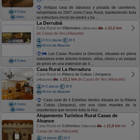
Antigua casa de labranza y posada de carreteros,
8 Fotos
rehabilitada en 2007 como Casa Rural, manteniendo toda
Video
su estructura inicial de piedra y ba ...
La Derrubiá
Casa Rural en
Villamalea
a
21,5 km
(Albacete)
de Casas de Ves (Albacete)
2-9+1 plazas
25 €
50 km de Albacete
Las Casas Rurales la Derrubiá, situadas en plena
naturaleza entre árboles frutales, viñas, olivos y un parque
8 Fotos
de pinos en una extensión de 4 ...
Casa Rural La Herradura
Casa Rural en
Ribera de Cubas / Jorquera
a
22,1 km
de Casas de Ves (Albacete)
(Albacete)
8+2 plazas
30 €
40 km de Albacete
Casa rural de 4 Estrellas Verdes situada en la Ribera
8 Fotos
de Cubas (Jorquera), con una clara muestra de la
Video
arquitectura que recorre toda la Hoz ...
Alojamiento Turístico Rural Casas de
Alcance
Casa Rural en
Cofrentes
a
22,8 km
de
(Valencia)
Casas de Ves (Albacete)
14 plazas
32 €