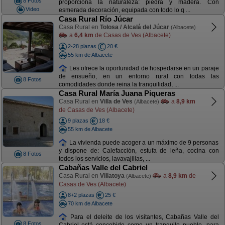
8 Fotos
proporciona la naturaleza: piedra y madera. Con
Video
esmerada decoración, equipada con todo lo q ...
Casa Rural Río Júcar
Casa Rural en
Tolosa / Alcalá del Júcar
(Albacete)
a
6,4 km
de Casas de Ves (Albacete)
2-28 plazas
20 €
55 km de Albacete
Les ofrece la oportunidad de hospedarse en un paraje
de ensueño, en un entorno rural con todas las
8 Fotos
comodidades donde reina la tranquilidad, ...
Casa Rural María Juana Piqueras
Casa Rural en
Villa de Ves
a
8,9 km
(Albacete)
de Casas de Ves (Albacete)
9 plazas
18 €
55 km de Albacete
La vivienda puede acoger a un máximo de 9 personas
y dispone de: Calefacción, estufa de leña, cocina con
8 Fotos
todos los servicios, lavavajillas, ...
Cabañas Valle del Cabriel
Casa Rural en
Villatoya
a
8,9 km
de
(Albacete)
Casas de Ves (Albacete)
8+2 plazas
25 €
70 km de Albacete
Para el deleite de los visitantes, Cabañas Valle del
8 Fotos