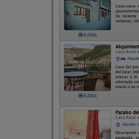
Casa-cueva r
apartamentos
De reciente 
ventanas, ch
8 Fotos
Alojamient
Casa Rural 
Alquil
Casa del Jue
del Júcar (A
anexas a él.
adornado con
charla o un v
8 Fotos
Paraíso de
Casa Rural 
Alquiler 
Descripción 
equipada, c