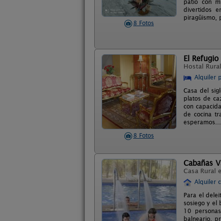
patio con mi
divertidos 
piragüismo, 
8 Fotos
El Refugio
Hostal Rura
Alquiler 
Casa del sig
platos de ca
con capacida
de cocina tr
esperamos...
8 Fotos
Cabañas Va
Casa Rural 
Alquiler 
Para el dele
sosiego y el 
10 personas
balneario, p