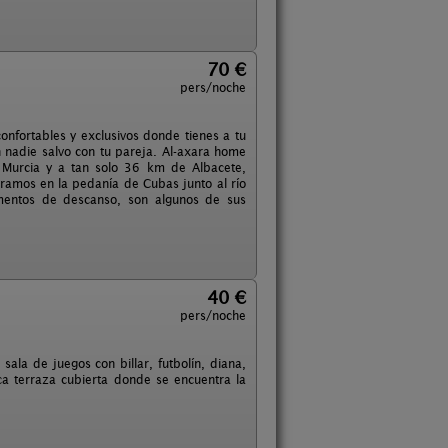
70 €
pers/noche
onfortables y exclusivos donde tienes a tu
n nadie salvo con tu pareja. Al-axara home
 Murcia y a tan solo 36 km de Albacete,
tramos en la pedanía de Cubas junto al río
mentos de descanso, son algunos de sus
40 €
pers/noche
ala de juegos con billar, futbolín, diana,
ca terraza cubierta donde se encuentra la