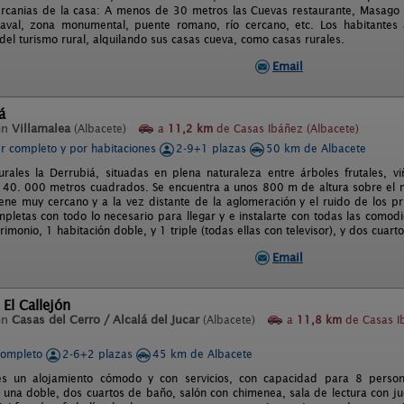
rcanias de la casa: A menos de 30 metros las Cuevas restaurante, Masago 
iaval, zona monumental, puente romano, río cercano, etc. Los habitantes a
 del turismo rural, alquilando sus casas cueva, como casas rurales.
Email
á
en
Villamalea
(Albacete)
a
11,2 km
de Casas Ibáñez (Albacete)
er completo y por habitaciones
2-9+1 plazas
50 km de Albacete
rales la Derrubiá, situadas en plena naturaleza entre árboles frutales, v
 40. 000 metros cuadrados. Se encuentra a unos 800 m de altura sobre el ni
ene muy cercano y a la vez distante de la aglomeración y el ruido de los pr
mpletas con todo lo necesario para llegar y e instalarte con todas las como
monio, 1 habitación doble, y 1 triple (todas ellas con televisor), y dos cuar
Email
 El Callejón
en
Casas del Cerro / Alcalá del Jucar
(Albacete)
a
11,8 km
de Casas I
completo
2-6+2 plazas
45 km de Albacete
 es un alojamiento cómodo y con servicios, con capacidad para 8 perso
 una doble, dos cuartos de baño, salón con chimenea, sala de lectura con ju