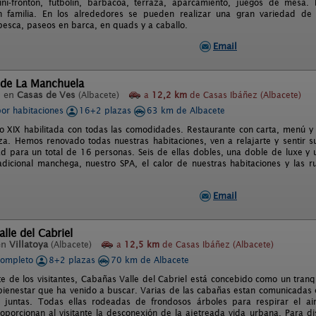
ni-frontón, futbolín, barbacoa, terraza, aparcamiento, juegos de mesa. 
en familia. En los alrededores se pueden realizar una gran variedad de
pesca, paseos en barca, en quads y a caballo.
Email
 de La Manchuela
l en
Casas de Ves
(Albacete)
a
12,2 km
de Casas Ibáñez (Albacete)
por habitaciones
16+2 plazas
63 km de Albacete
lo XIX habilitada con todas las comodidades. Restaurante con carta, menú y me
za. Hemos renovado todas nuestras habitaciones, ven a relajarte y sentir su
d para un total de 16 personas. Seis de ellas dobles, una doble de luxe y u
adicional manchega, nuestro SPA, el calor de nuestras habitaciones y las r
Email
lle del Cabriel
en
Villatoya
(Albacete)
a
12,5 km
de Casas Ibáñez (Albacete)
completo
8+2 plazas
70 km de Albacete
ite de los visitantes, Cabañas Valle del Cabriel está concebido como un tranq
bienestar que ha venido a buscar. Varias de las cabañas estan comunicadas en
 juntas. Todas ellas rodeadas de frondosos árboles para respirar el ai
roporcionan al visitante la desconexión de la ajetreada vida urbana. Para d