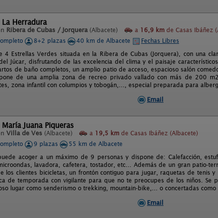
 La Herradura
en
Ribera de Cubas / Jorquera
(Albacete)
a
16,9 km
de Casas Ibáñez (
completo
8+2 plazas
40 km de Albacete
Fechas Libres
e 4 Estrellas Verdes situada en la Ribera de Cubas (Jorquera), con una cla
del Júcar, disfrutando de las excelencia del clima y el paisaje característic
artos de baño completos, un amplio patio de acceso, espacioso salón comedor
pone de una amplia zona de recreo privado vallado con más de 200 m2,
tes, zona infantil con columpios y tobogán,..., especial preparada para alber
Email
 María Juana Piqueras
en
Villa de Ves
(Albacete)
a
19,5 km
de Casas Ibáñez (Albacete)
completo
9 plazas
55 km de Albacete
puede acoger a un máximo de 9 personas y dispone de: Calefacción, estufa 
, microondas, lavadora, cafetera, tostador, etc... Además de un gran patio-
de los clientes bicicletas, un frontón contiguo para jugar, raquetas de tenis
ica de temporada con vigilante para que no te preocupes de los niños. Se p
loso lugar como senderismo o trekking, mountain-bike,... o concertadas como
Email