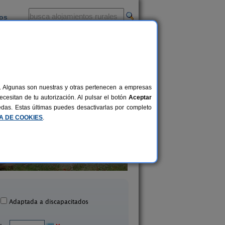
ios
-
al. Algunas son nuestras y otras pertenecen a empresas
cesitan de tu autorización. Al pulsar el botón
Aceptar
uedas. Estas últimas puedes desactivarlas por completo
CA DE COOKIES
.
Casa La Pepa
Casas Rurales Tío S
4-8 pers.
25 €
ssa de Montiel (Albacete)
Carcelén (Albacete
desde
Adaptada a discapacitados