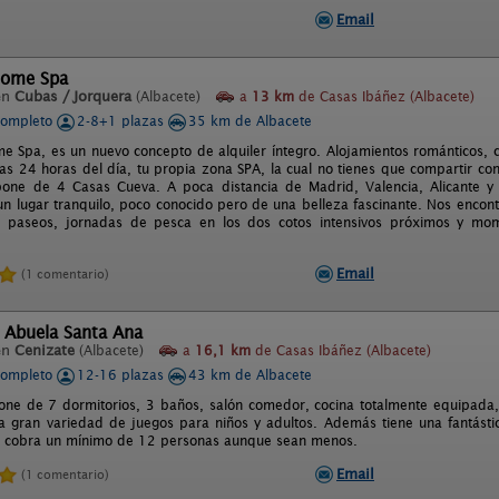
Email
Home Spa
en
Cubas / Jorquera
(Albacete)
a
13 km
de Casas Ibáñez (Albacete)
completo
2-8+1 plazas
35 km de Albacete
e Spa, es un nuevo concepto de alquiler íntegro. Alojamientos románticos, c
 las 24 horas del día, tu propia zona SPA, la cual no tienes que compartir co
one de 4 Casas Cueva. A poca distancia de Madrid, Valencia, Alicante y
un lugar tranquilo, poco conocido pero de una belleza fascinante. Nos encon
e paseos, jornadas de pesca en los dos cotos intensivos próximos y mo
Email
(1 comentario)
 Abuela Santa Ana
en
Cenizate
(Albacete)
a
16,1 km
de Casas Ibáñez (Albacete)
completo
12-16 plazas
43 km de Albacete
one de 7 dormitorios, 3 baños, salón comedor, cocina totalmente equipada, s
a gran variedad de juegos para niños y adultos. Además tiene una fantásti
e cobra un mínimo de 12 personas aunque sean menos.
Email
(1 comentario)