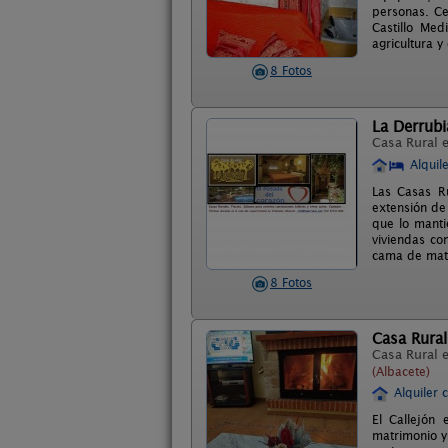
personas. Ce
Castillo Med
agricultura y
8 Fotos
La Derrubi
Casa Rural 
Alquil
Las Casas Ru
extensión de
que lo manti
viviendas co
cama de matri
8 Fotos
Casa Rural
Casa Rural 
(Albacete)
Alquiler 
El Callejón
matrimonio y