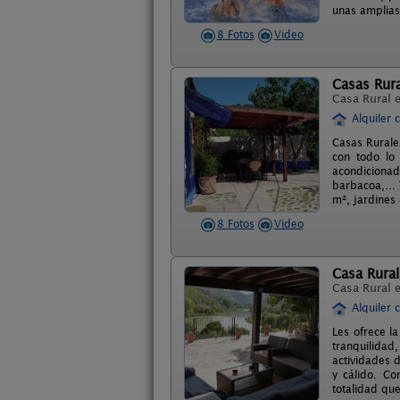
unas amplias 
8 Fotos
Video
Casas Rura
Casa Rural 
Alquiler 
Casas Rurale
con todo lo 
acondiciona
barbacoa,...
m², jardines 
8 Fotos
Video
Casa Rural
Casa Rural 
Alquiler 
Les ofrece l
tranquilidad
actividades d
y cálido. Co
totalidad que