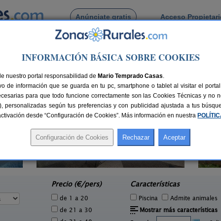
Anúnciate gratis
Acceso Propietar
Busca por pueblo
INFORMACIÓN BÁSICA SOBRE COOKIES
e
> Casas Ibáñez
de Casas Ibáñez
de nuestro portal responsabilidad de
Mario Temprado Casas
.
o de información que se guarda en tu pc, smartphone o tablet al visitar el port
ecesarias para que todo funcione correctamente son las Cookies Técnicas y no ne
rias), personalizadas según tus preferencias y con publicidad ajustada a tus búsq
sactivación desde “Configuración de Cookies”. Más información en nuestra
POLÍTI
Alojamiento Rural Las Taneas
5 pers.
24+1 pers.
70 €
25 €
Yeste (Albacete)
O
e
desde
Precio (€/pers)
Características
de 1 a 20
Piscina
Admite animales
de 21 a 30
Mostrar más características