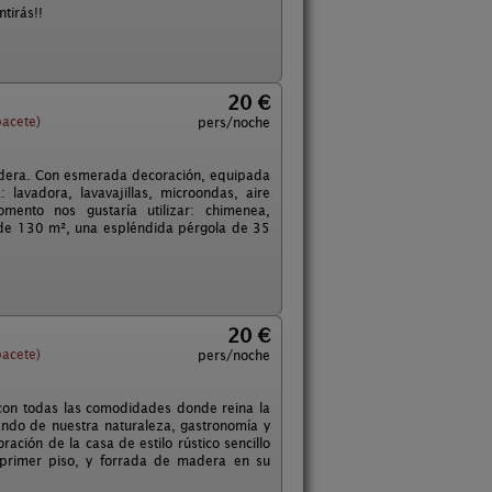
tirás!!
20 €
acete)
pers/noche
madera. Con esmerada decoración, equipada
lavadora, lavavajillas, microondas, aire
mento nos gustaría utilizar: chimenea,
s de 130 m², una espléndida pérgola de 35
20 €
acete)
pers/noche
con todas las comodidades donde reina la
tando de nuestra naturaleza, gastronomía y
ación de la casa de estilo rústico sencillo
 primer piso, y forrada de madera en su