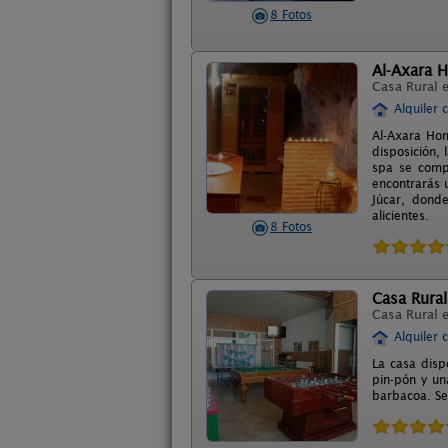
8 Fotos
Al-Axara 
Casa Rural 
Alquiler 
Al-Axara Hom
disposición,
spa se comp
encontrarás 
Júcar, dond
alicientes.
8 Fotos
Casa Rural
Casa Rural 
Alquiler 
La casa disp
pin-pón y un
barbacoa. S