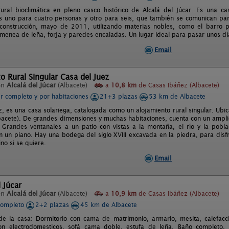
ural bioclimática en pleno casco histórico de Alcalá del Júcar. Es una c
 uno para cuatro personas y otro para seis, que también se comunican par
construcción, mayo de 2011, utilizando materias nobles, como el barro p
imenea de leña, forja y paredes encaladas. Un lugar ideal para pasar unos día
Email
o Rural Singular Casa del Juez
en
Alcalá del Júcar
(Albacete)
a
10,8 km
de Casas Ibáñez (Albacete)
er completo y por habitaciones
21+3 plazas
53 km de Albacete
z, es una casa solariega, catalogada como un alojamiento rural singular. Ubic
lbacete). De grandes dimensiones y muchas habitaciones, cuenta con un amp
 Grandes ventanales a un patio con vistas a la montaña, el río y la pobla
 un piano. Hay una bodega del siglo XVIII excavada en la piedra, para disf
ino si se quiere.
Email
l Júcar
en
Alcalá del Júcar
(Albacete)
a
10,9 km
de Casas Ibáñez (Albacete)
completo
2+2 plazas
45 km de Albacete
de la casa: Dormitorio con cama de matrimonio, armario, mesita, calefac
on electrodomesticos, sofá cama doble, estufa de leña. Baño completo