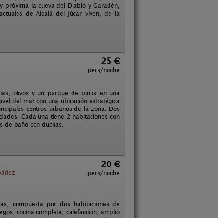
y próxima la cueva del Diablo y Garadén,
ctuales de Alcalá del Júcar viven, de la
25 €
pers/noche
iñas, olivos y un parque de pinos en una
vel del mar con una ubicación estratégica
incipales centros urbanos de la zona. Dos
didades. Cada una tiene 2 habitaciones con
tos de baño con duchas.
20 €
báñez
pers/noche
nas, compuesta por dos habitaciones de
egos, cocina completa, calefacción, amplio