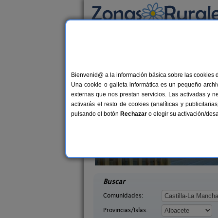
Busca por alojamiento
Alojamientos
>
Castilla-La Mancha
>
Albacet
Casas Rurales cerca 
Bienvenid@ a la información básica sobre las cookies 
Una cookie o galleta informática es un pequeño archiv
externas que nos prestan servicios. Las activadas y n
activarás el resto de cookies (analíticas y publicita
pulsando el botón
Rechazar
o elegir su activación/de
os Caños
Villa Belmont
8 pers.
6-30+
12 €
Albacete)
Valdeganga (Albacete)
desde
desd
Buscar
Comunidades:
Provincias/Islas: