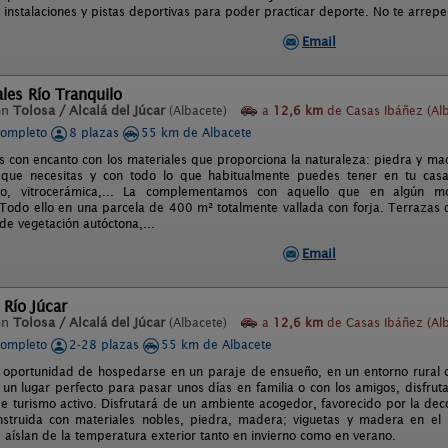
instalaciones y pistas deportivas para poder practicar deporte. No te arrepen
Email
les Río Tranquilo
en
Tolosa / Alcalá del Júcar
(Albacete)
a
12,6 km
de Casas Ibáñez (Alb
completo
8 plazas
55 km de Albacete
s con encanto con los materiales que proporciona la naturaleza: piedra y 
que necesitas y con todo lo que habitualmente puedes tener en tu casa: 
do, vitrocerámica,... La complementamos con aquello que en algún mo
 Todo ello en una parcela de 400 m² totalmente vallada con forja. Terraza
de vegetación autóctona,...
Email
 Río Júcar
en
Tolosa / Alcalá del Júcar
(Albacete)
a
12,6 km
de Casas Ibáñez (Alb
completo
2-28 plazas
55 km de Albacete
a oportunidad de hospedarse en un paraje de ensueño, en un entorno rural 
, un lugar perfecto para pasar unos días en familia o con los amigos, disfru
e turismo activo. Disfrutará de un ambiente acogedor, favorecido por la decor
nstruida con materiales nobles, piedra, madera; viguetas y madera en el
 aíslan de la temperatura exterior tanto en invierno como en verano.