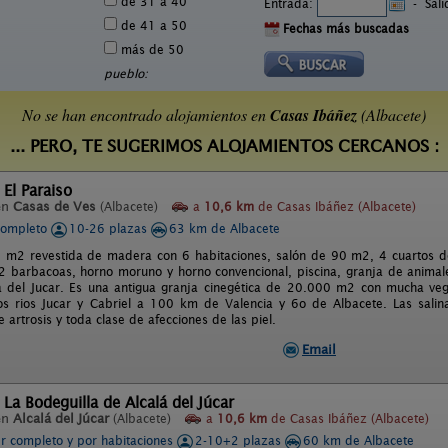
de 31 a 40
Entrada:
-
Sal
de 41 a 50
Fechas más buscadas
más de 50
pueblo:
No se han encontrado alojamientos en
Casas Ibáñez
(Albacete)
... PERO, TE SUGERIMOS ALOJAMIENTOS CERCANOS :
 El Paraiso
en
Casas de Ves
(Albacete)
a
10,6 km
de Casas Ibáñez (Albacete)
completo
10-26 plazas
63 km de Albacete
 m2 revestida de madera con 6 habitaciones, salón de 90 m2, 4 cuartos d
2 barbacoas, horno moruno y horno convencional, piscina, granja de animales
 del Jucar. Es una antigua granja cinegética de 20.000 m2 con mucha veg
los rios Jucar y Cabriel a 100 km de Valencia y 6o de Albacete. Las sal
artrosis y toda clase de afecciones de las piel.
Email
 La Bodeguilla de Alcalá del Júcar
en
Alcalá del Júcar
(Albacete)
a
10,6 km
de Casas Ibáñez (Albacete)
er completo y por habitaciones
2-10+2 plazas
60 km de Albacete