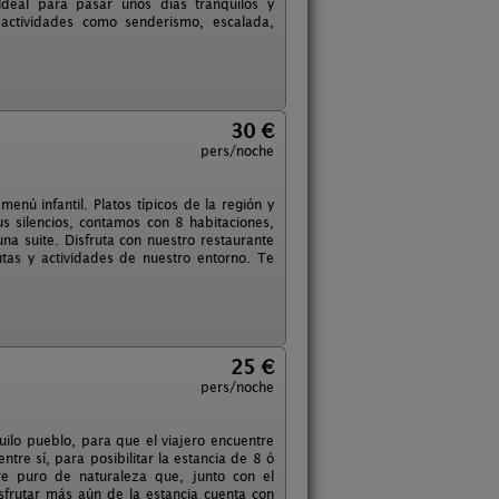
Ideal para pasar unos días tranquilos y
 actividades como senderismo, escalada,
30 €
pers/noche
nú infantil. Platos típicos de la región y
s silencios, contamos con 8 habitaciones,
na suite. Disfruta con nuestro restaurante
utas y actividades de nuestro entorno. Te
25 €
pers/noche
uilo pueblo, para que el viajero encuentre
tre sí, para posibilitar la estancia de 8 ó
re puro de naturaleza que, junto con el
isfrutar más aún de la estancia cuenta con