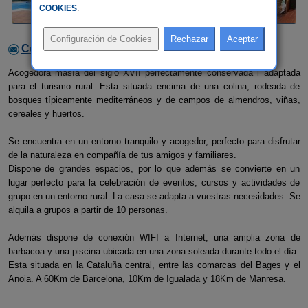
COOKIES
.
Contactar con el alojamiento
Acogedora masía del siglo XVII perfectamente conservada i adaptada
para el turismo rural. Esta situada encima de una colina, rodeada de
bosques típicamente mediterráneos y de campos de almendros, viñas,
cereales y huertos.
Se encuentra en un entorno tranquilo y acogedor, perfecto para disfrutar
de la naturaleza en compañía de tus amigos y familiares.
Dispone de grandes espacios, por lo que además se convierte en un
lugar perfecto para la celebración de eventos, cursos y actividades de
grupo en un entorno rural. La casa se adapta a vuestras necesidades. Se
alquila a grupos a partir de 10 personas.
Además dispone de conexión WIFI a Internet, una amplia zona de
barbacoa y una piscina ubicada en una zona soleada durante todo el día.
Esta situada en la Cataluña central, entre las comarcas del Bages y el
Anoia. A 60Km de Barcelona, 10Km de Igualada y 18Km de Manresa.