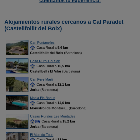
cuéntanos tu experiencia.
Alojamientos rurales cercanos a Cal Paradet
(Castellfollit del Boix)
Can Fontanelles
Casa Rural a
5,6 km
Castellfollit del Boix
(Barcelona)
Casa Rural Cal Sort
Casa Rural a
10,5 km
Castellbell i El Vilar
(Barcelona)
Can Pere Martí
Casa Rural a
12,1 km
Jorba
(Barcelona)
Masia Els Bacus
Casa Rural a
14,6 km
Monistrol de Montser
... (Barcelona)
Casas Rurales Les Muntades
Casa Rural a
15,2 km
Jorba
(Barcelona)
El Mas de Tous
Casa Rural a
18 km