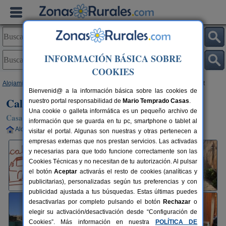
INFORMACIÓN BÁSICA SOBRE
COOKIES
Alojamientos
>
Cataluña
>
Barcelona
>
Castellfollit del Boix
> Cal Paradet
Bienvenid@ a la información básica sobre las cookies de
Cal Paradet
nuestro portal responsabilidad de
Mario Temprado Casas
.
Una cookie o galleta informática es un pequeño archivo de
Casa Rural en Castellfollit del Boix (Barcelona)
información que se guarda en tu pc, smartphone o tablet al
Alquiler completo
10-30+10 plazas
60 km de Barcelona
visitar el portal. Algunas son nuestras y otras pertenecen a
empresas externas que nos prestan servicios. Las activadas
y necesarias para que todo funcione correctamente son las
Cookies Técnicas y no necesitan de tu autorización. Al pulsar
el botón
Aceptar
activarás el resto de cookies (analíticas y
publicitarias), personalizadas según tus preferencias y con
publicidad ajustada a tus búsquedas. Estas últimas puedes
desactivarlas por completo pulsando el botón
Rechazar
o
elegir su activación/desactivación desde “Configuración de
Cookies”. Más información en nuestra
POLÍTICA DE