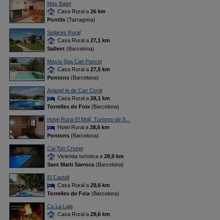
Mas Batet
Casa Rural a
26 km
Pontils
(Tarragona)
Sellares Rural
Casa Rural a
27,1 km
Sallent
(Barcelona)
Masía Spa Can Pascol
Casa Rural a
27,5 km
Pontons
(Barcelona)
Arianel·la de Can Coral
Casa Rural a
28,1 km
Torrelles de Foix
(Barcelona)
Hotel Rural El Molí, Turismo de S...
Hotel Rural a
28,6 km
Pontons
(Barcelona)
Cal Ton Cruset
Vivienda turística a
28,9 km
Sant Marti Sarroca
(Barcelona)
El Castell
Casa Rural a
29,6 km
Torrelles de Foix
(Barcelona)
Ca La Laia
Casa Rural a
29,6 km