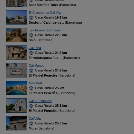
Sant Martí de Tous
(Barcelona)
El Colomar de Cal Vila
Casa Rural a
19,1 km
Dusfort / Calonge de
... (Barcelona)
Les Feixes de Coaner
Casa Rural a
22,3 km
Salo
(Barcelona)
Cal Riba
Casa Rural a
24,2 km
Torrebusqueta / La
... (Barcelona)
Cal Manou
Casa Rural a
24,9 km
El Pla del Penedès
(Barcelona)
Mas Prat
Casa Rural a
25 km
El Pla del Penedès
(Barcelona)
Casa Fontanals
Casa Rural a
25,1 km
El Pla del Penedès
(Barcelona)
Cal Vidal
Casa Rural a
25,3 km
Mura
(Barcelona)