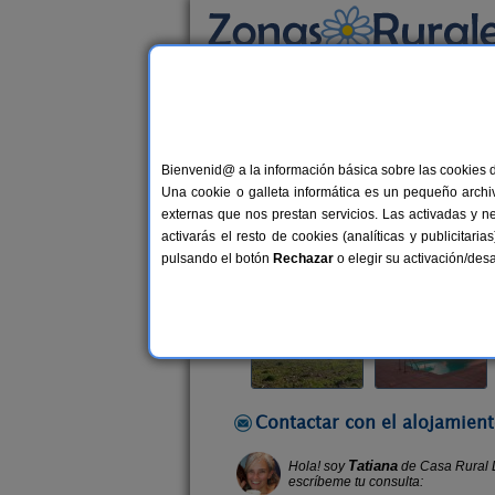
Busca por alojamiento
Alojamientos
>
Andalucía
>
Almería
>
Pozo d
Bienvenid@ a la información básica sobre las cookies 
Casa Rural La Datilera
Una cookie o galleta informática es un pequeño archiv
Casa Rural en Pozo de Los Frailes 
externas que nos prestan servicios. Las activadas y n
activarás el resto de cookies (analíticas y publicita
Alquiler completo y por habitacio
pulsando el botón
Rechazar
o elegir su activación/de
Contactar con el alojamient