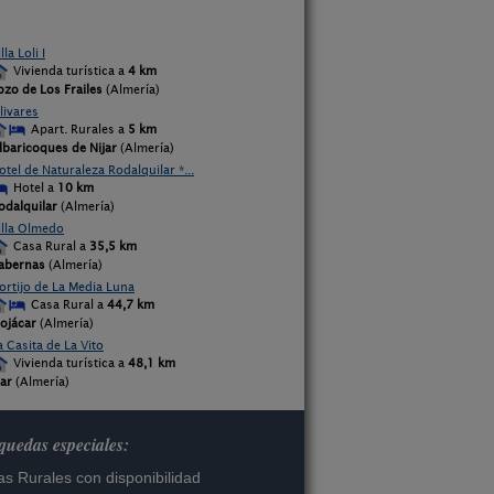
lla Loli I
Vivienda turística a
4 km
ozo de Los Frailes
(Almería)
livares
Apart. Rurales a
5 km
lbaricoques de Nijar
(Almería)
otel de Naturaleza Rodalquilar *...
Hotel a
10 km
odalquilar
(Almería)
illa Olmedo
Casa Rural a
35,5 km
abernas
(Almería)
ortijo de La Media Luna
Casa Rural a
44,7 km
ojácar
(Almería)
a Casita de La Vito
Vivienda turística a
48,1 km
lar
(Almería)
uedas especiales:
s Rurales con disponibilidad