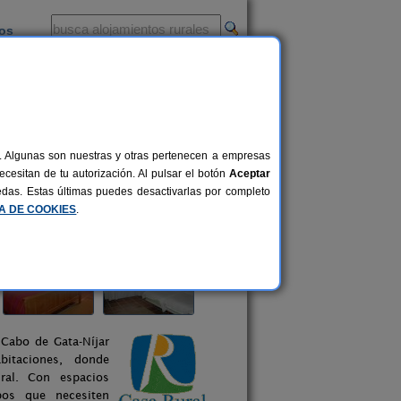
ios
-
al. Algunas son nuestras y otras pertenecen a empresas
cesitan de tu autorización. Al pulsar el botón
Aceptar
uedas. Estas últimas puedes desactivarlas por completo
CA DE COOKIES
.
 Cabo de Gata-Níjar
abitaciones, donde
ral. Con espacios
pos que necesiten