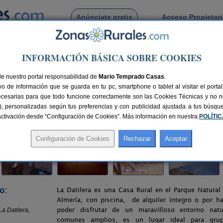
Anúnciate gratis
Acceso Propietar
Busca por pueblo
INFORMACIÓN BÁSICA SOBRE COOKIES
e Los Frailes
> Casa Rural La Datilera
de nuestro portal responsabilidad de
Mario Temprado Casas
.
o de información que se guarda en tu pc, smartphone o tablet al visitar el port
(Almería)
ecesarias para que todo funcione correctamente son las Cookies Técnicas y no ne
rias), personalizadas según tus preferencias y con publicidad ajustada a tus búsq
nes
14+4 plazas
32 km de Almería
Compartir:
sactivación desde “Configuración de Cookies”. Más información en nuestra
POLÍTI
o:
La Datilera es una Casa Rural en el Parque Natural
Almería, con piscina, de alquiler íntegro o por h
poder disfrutar de un maravilloso entorno natu
comunes amplios, es un lugar ideal para gru