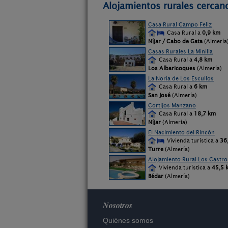
Alojamientos rurales cercano
Casa Rural Campo Feliz
Casa Rural a
0,9 km
Níjar / Cabo de Gata
(Almería
Casas Rurales La Minilla
Casa Rural a
4,8 km
Los Albaricoques
(Almería)
La Noria de Los Escullos
Casa Rural a
6 km
San José
(Almería)
Cortijos Manzano
Casa Rural a
18,7 km
Níjar
(Almería)
El Nacimiento del Rincón
Vivienda turística a
36
Turre
(Almería)
Alojamiento Rural Los Castro
Vivienda turística a
45,5 
Bédar
(Almería)
Nosotros
Quiénes somos