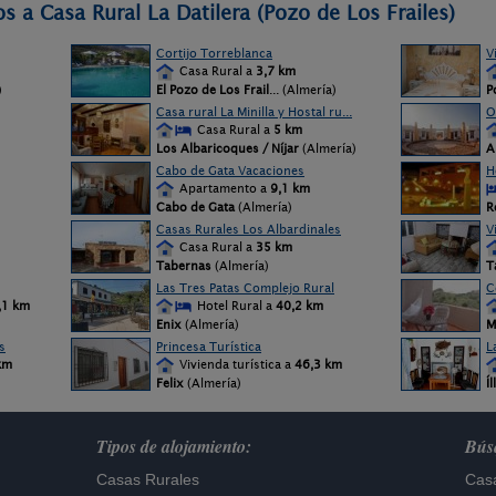
s a Casa Rural La Datilera (Pozo de Los Frailes)
Cortijo Torreblanca
Vi
Casa Rural a
3,7 km
)
El Pozo de Los Frail
... (Almería)
P
Casa rural La Minilla y Hostal ru...
O
Casa Rural a
5 km
Los Albaricoques / Níjar
(Almería)
A
Cabo de Gata Vacaciones
H
Apartamento a
9,1 km
Cabo de Gata
(Almería)
R
Casas Rurales Los Albardinales
V
Casa Rural a
35 km
Tabernas
(Almería)
T
Las Tres Patas Complejo Rural
C
,1 km
Hotel Rural a
40,2 km
Enix
(Almería)
M
s
Princesa Turística
L
km
Vivienda turística a
46,3 km
Felix
(Almería)
Íl
Tipos de alojamiento:
Búsq
Casas Rurales
Casa