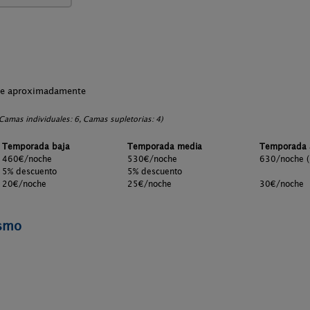
che aproximadamente
amas individuales: 6, Camas supletorias: 4)
Temporada baja
Temporada media
Temporada 
460€/noche
530€/noche
630/noche (
5% descuento
5% descuento
20€/noche
25€/noche
30€/noche
ismo