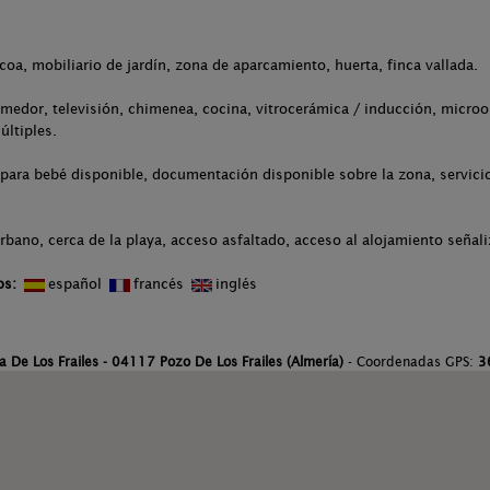
acoa, mobiliario de jardín, zona de aparcamiento, huerta, finca vallada.
medor, televisión, chimenea, cocina, vitrocerámica / inducción, microo
últiples.
para bebé disponible, documentación disponible sobre la zona, servicio 
rbano, cerca de la playa, acceso asfaltado, acceso al alojamiento señal
os:
español
francés
inglés
a De Los Frailes - 04117 Pozo De Los Frailes (Almería)
- Coordenadas GPS:
3