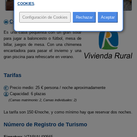
COOKIES
.
Contactar con el alojamiento
Es una casa pequeñita con un gran solar
para jugar a baloncesto o fútbol, mesa de
billar, juegos de mesa. Con una chimenea
encantadora para pasar el invierno y una
gran piscina para refrescarte en verano.
Tarifas
Precio medio: 25 € persona / noche aproximadamente
Capacidad: 6 plazas
(Camas matrimonio: 2, Camas individuales: 2)
La tarifa son 150 €/noche, y como mínimo hay que reservar dos noches.
Número de Registro de Turismo
Signatura
: VTAR/AL/00565