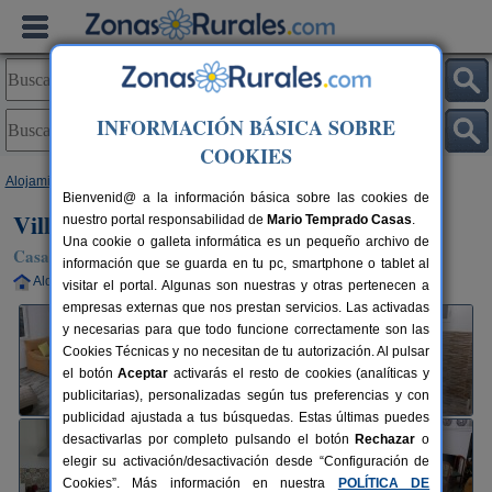
INFORMACIÓN BÁSICA SOBRE
COOKIES
Alojamientos
>
Andalucía
>
Almería
>
Tabernas
> Villa Olmedo
Bienvenid@ a la información básica sobre las cookies de
Villa Olmedo
nuestro portal responsabilidad de
Mario Temprado Casas
.
Una cookie o galleta informática es un pequeño archivo de
Casa Rural en Tabernas (Almería)
información que se guarda en tu pc, smartphone o tablet al
Alquiler completo
6 plazas
43 km de Almería
visitar el portal. Algunas son nuestras y otras pertenecen a
empresas externas que nos prestan servicios. Las activadas
y necesarias para que todo funcione correctamente son las
Cookies Técnicas y no necesitan de tu autorización. Al pulsar
el botón
Aceptar
activarás el resto de cookies (analíticas y
publicitarias), personalizadas según tus preferencias y con
publicidad ajustada a tus búsquedas. Estas últimas puedes
desactivarlas por completo pulsando el botón
Rechazar
o
elegir su activación/desactivación desde “Configuración de
Cookies”. Más información en nuestra
POLÍTICA DE