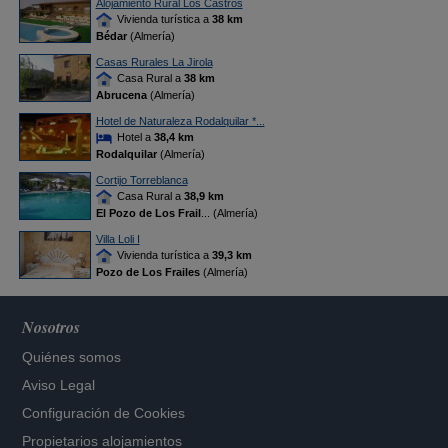
Alojamiento Rural Los Castros
Vivienda turística a
38 km
Bédar
(Almería)
Casas Rurales La Jirola
Casa Rural a
38 km
Abrucena
(Almería)
Hotel de Naturaleza Rodalquilar *...
Hotel a
38,4 km
Rodalquilar
(Almería)
Cortijo Torreblanca
Casa Rural a
38,9 km
El Pozo de Los Frail
... (Almería)
Villa Loli I
Vivienda turística a
39,3 km
Pozo de Los Frailes
(Almería)
Nosotros
Quiénes somos
Aviso Legal
Configuración de Cookies
Propietarios alojamientos