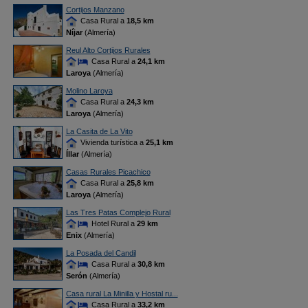
Cortijos Manzano
Casa Rural a
18,5 km
Níjar
(Almería)
Reul Alto Cortijos Rurales
Casa Rural a
24,1 km
Laroya
(Almería)
Molino Laroya
Casa Rural a
24,3 km
Laroya
(Almería)
La Casita de La Vito
Vivienda turística a
25,1 km
Íllar
(Almería)
Casas Rurales Picachico
Casa Rural a
25,8 km
Laroya
(Almería)
Las Tres Patas Complejo Rural
Hotel Rural a
29 km
Enix
(Almería)
La Posada del Candil
Casa Rural a
30,8 km
Serón
(Almería)
Casa rural La Minilla y Hostal ru...
Casa Rural a
33,2 km