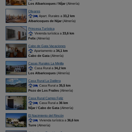
Los Albaricoques / Níjar
(Almería)
Olivares
Apart. Rurales a
33,2 km
Albaricoques de Nijar
(Almería)
Princesa Turística
Vivienda turística a
33,6 km
Felix
(Almería)
Cabo de Gata Vacaciones
Apartamento a
34,1 km
Cabo de Gata
(Almería)
Casas Rurales La Minilla
Casa Rural a
34,2 km
Los Albaricoques
(Almería)
Casa Rural La Datilera
Casa Rural a
35,5 km
Pozo de Los Frailes
(Almería)
Casa Rural Campo Feliz
Casa Rural a
36 km
Níjar / Cabo de Gata
(Almería)
El Nacimiento del Rincón
Vivienda turística a
36,6 km
Turre
(Almería)