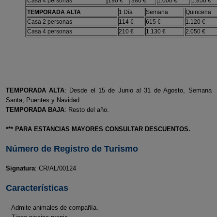
Casa 4 personas
190 €
380 €
1.000 €
1.850 €
TEMPORADA ALTA
1 Día
Semana
Quincena
Casa 2 personas
114 €
615 €
1.120 €
Casa 4 personas
210 €
1.130 €
2.050 €
TEMPORADA ALTA
: Desde el 15 de Junio al 31 de Agosto, Semana
Santa, Puentes y Navidad.
TEMPORADA BAJA
: Resto del año.
*** PARA ESTANCIAS MAYORES CONSULTAR DESCUENTOS.
Número de Registro de Turismo
Signatura
: CR/AL/00124
Características
- Admite animales de compañía.