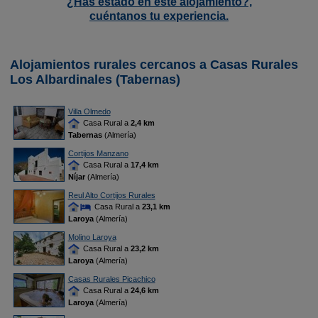
¿Has estado en este alojamiento?,
cuéntanos tu experiencia.
Alojamientos rurales cercanos a Casas Rurales
Los Albardinales (Tabernas)
Villa Olmedo
Casa Rural a
2,4 km
Tabernas
(Almería)
Cortijos Manzano
Casa Rural a
17,4 km
Níjar
(Almería)
Reul Alto Cortijos Rurales
Casa Rural a
23,1 km
Laroya
(Almería)
Molino Laroya
Casa Rural a
23,2 km
Laroya
(Almería)
Casas Rurales Picachico
Casa Rural a
24,6 km
Laroya
(Almería)