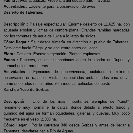
Fauna :
Aves acuáticas. Presencia del escaso pato malvasía
Actividades :
Excelente para la observación de aves.
Desierto de Tabernas.
Descripción :
Paisaje espectacular. Enorme desierto de 11.625 ha. con
acusada erosión y lomas de cumbre plana. Grandes ramblas marcadas
por los torrentes de agua de lluvia a lo largo de siglos.
Cómo llegar :
Salir desde Almería en dirección al pueblo de Tabernas.
Desviarse hacia Gérgal y se encuentra antes de llegar.
Flora :
Desierto. Escasa vegetación. Plantas espinosas.
Fauna :
Rapaces, especies saharianas como la alondra de Dupont y
camachuelos trompeteros.
Actividades :
Ejercicios de supervivencia, cicloturismo extremo,
observación de rapaces. Visitar los poblados prefabricados para servir
como decorados en los años 70 a muchas películas del oeste.
Karst de Yeso de Sorbas
Descripción :
Uno de los más importantes ejemplos de “karst”,
fenómeno muy normal el la caliza, donde debido al efecto físico y
químico del agua se forman oquedades, galerías y cuevas. Muy poco
frecuente en el yeso. 2.300 ha.
Cómo llegar :
Por la carretera 340 desde Sorbas y antes de llegar a
Tabernas, desviarse hacia Río de Aguas.