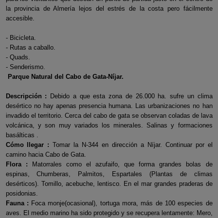
la provincia de Almería lejos del estrés de la costa pero fácilmente
accesible.
- Bicicleta.
- Rutas a caballo.
- Quads.
- Senderismo.
Parque Natural del Cabo de Gata-Níjar.
Descripción :
Debido a que esta zona de 26.000 ha. sufre un clima
desértico no hay apenas presencia humana. Las urbanizaciones no han
invadido el territorio. Cerca del cabo de gata se observan coladas de lava
volcánica, y son muy variados los minerales. Salinas y formaciones
basálticas .
Cómo llegar :
Tomar la N-344 en dirección a Níjar. Continuar por el
camino hacia Cabo de Gata.
Flora :
Matorrales como el azufaifo, que forma grandes bolas de
espinas, Chumberas, Palmitos, Espartales (Plantas de climas
desérticos). Tomillo, acebuche, lentisco. En el mar grandes praderas de
posidonias.
Fauna :
Foca monje(ocasional), tortuga mora, más de 100 especies de
aves. El medio marino ha sido protegido y se recupera lentamente: Mero,