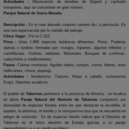
Actividades :
Observación de alondras de Dupont y cachuelo
trompetero, aquí se concentran en gran número.
Parque Natural de Sierra Nevada.
Descripción :
Es el mas elevado conjunto serrano de l a península. Es
una ruta espectacular por lo variado del paisaje.
Cómo llegar :
Por la C-323.
Flora :
Unas 1.800 especies botánicas diferentes. Pinos, Praderas
alpinas o tundras formadas por: musgos, líquenes, algunos tréboles y
cariofiláceas. Violetas, edelweis. Matorrales. Bosques de coníferas,
caducifolios y mediterráneos.
Fauna :
Cabras montesas, Águilas reales, conejos, zorros, liebres, aves
nidificantes: chova, piquiroja.
Actividades :
Senderismo. Turismo. Rutas a caballo, cicloturismo
Esquí. Deportes acuáticos.
El pueblo de
Tabernas
pertenece a la provincia de Almería, se localiza
en pleno
Paraje Natural del Desierto de Tabernas
compuesto por
diversidad de especies florales entre las que destacan la escobilla, el
esparto, la artemisa, el tomillo y la siempreviva rosa que se encuentra en
peligro de extinción. Es de especial interés indicar que el Desierto de
Tabernas es el único desierto de Europa gracias a su paraje
geomorfológico y a su medio ecológico.