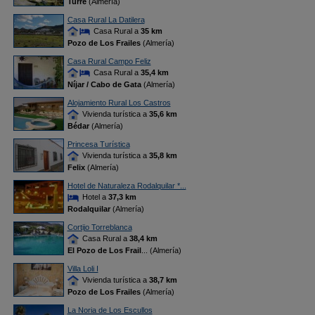
Turre
(Almería)
Casa Rural La Datilera
Casa Rural a
35 km
Pozo de Los Frailes
(Almería)
Casa Rural Campo Feliz
Casa Rural a
35,4 km
Níjar / Cabo de Gata
(Almería)
Alojamiento Rural Los Castros
Vivienda turística a
35,6 km
Bédar
(Almería)
Princesa Turística
Vivienda turística a
35,8 km
Felix
(Almería)
Hotel de Naturaleza Rodalquilar *...
Hotel a
37,3 km
Rodalquilar
(Almería)
Cortijo Torreblanca
Casa Rural a
38,4 km
El Pozo de Los Frail
... (Almería)
Villa Loli I
Vivienda turística a
38,7 km
Pozo de Los Frailes
(Almería)
La Noria de Los Escullos