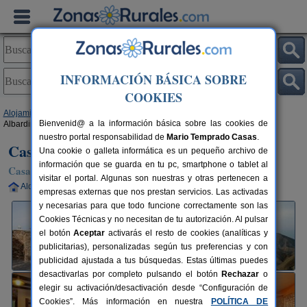
INFORMACIÓN BÁSICA SOBRE
COOKIES
Alojamientos
>
Andalucía
>
Almería
>
Tabernas
> Casas Rurales Los
Bienvenid@ a la información básica sobre las cookies de
Albardinales
nuestro portal responsabilidad de
Mario Temprado Casas
.
Casas Rurales Los Albardinales
Una cookie o galleta informática es un pequeño archivo de
información que se guarda en tu pc, smartphone o tablet al
Casa Rural en Tabernas (Almería)
visitar el portal. Algunas son nuestras y otras pertenecen a
Alquiler completo
4+1 plazas
30 km de Almería
empresas externas que nos prestan servicios. Las activadas
y necesarias para que todo funcione correctamente son las
Cookies Técnicas y no necesitan de tu autorización. Al pulsar
el botón
Aceptar
activarás el resto de cookies (analíticas y
publicitarias), personalizadas según tus preferencias y con
publicidad ajustada a tus búsquedas. Estas últimas puedes
desactivarlas por completo pulsando el botón
Rechazar
o
elegir su activación/desactivación desde “Configuración de
Cookies”. Más información en nuestra
POLÍTICA DE