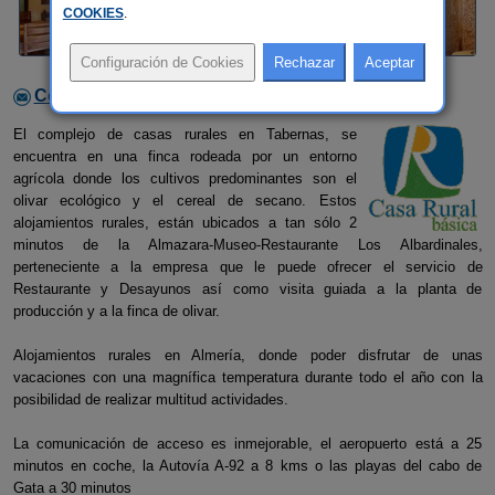
COOKIES
.
Contactar con el alojamiento
El complejo de casas rurales en Tabernas, se
encuentra en una finca rodeada por un entorno
agrícola donde los cultivos predominantes son el
olivar ecológico y el cereal de secano. Estos
alojamientos rurales, están ubicados a tan sólo 2
minutos de la Almazara-Museo-Restaurante Los Albardinales,
perteneciente a la empresa que le puede ofrecer el servicio de
Restaurante y Desayunos así como visita guiada a la planta de
producción y a la finca de olivar.
Alojamientos rurales en Almería, donde poder disfrutar de unas
vacaciones con una magnífica temperatura durante todo el año con la
posibilidad de realizar multitud actividades.
La comunicación de acceso es inmejorable, el aeropuerto está a 25
minutos en coche, la Autovía A-92 a 8 kms o las playas del cabo de
Gata a 30 minutos