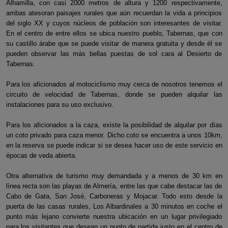
Alhamilla, con casi 2000 metros de altura y 1200 respectivamente,
ambas atesoran paisajes rurales que aún recuerdan la vida a principios
del siglo XX y cuyos núcleos de población son interesantes de visitar.
En el centro de entre ellos se ubica nuestro pueblo, Tabernas, que con
su castillo árabe que se puede visitar de manera gratuita y desde él se
pueden observar las más bellas puestas de sol cara al Desierto de
Tabernas.
Para los aficionados al motociclismo muy cerca de nosotros tenemos el
circuito de velocidad de Tabernas, donde se pueden alquilar las
instalaciones para su uso exclusivo.
Para los aficionados a la caza, existe la posibilidad de alquilar por días
un coto privado para caza menor. Dicho coto se encuentra a unos 10km,
en la reserva se puede indicar si se desea hacer uso de este servicio en
épocas de veda abierta.
Otra alternativa de turismo muy demandada y a menos de 30 km en
línea recta son las playas de Almería, entre las que cabe destacar las de
Cabo de Gata, San José, Carboneras y Mojacar. Todo esto desde la
puerta de las casas rurales, Los Albardinales a 30 minutos en coche el
punto más lejano convierte nuestra ubicación en un lugar privilegiado
para los visitantes que desean un punto de partida justo en el centro de