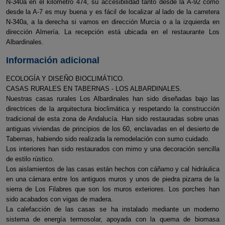
N-340a en el kilómetro 474, su accesibilidad tanto desde la A-92 como
desde la A-7 es muy buena y es fácil de localizar al lado de la carretera
N-340a, a la derecha si vamos en dirección Murcia o a la izquierda en
dirección Almería. La recepción está ubicada en el restaurante Los
Albardinales.
Información adicional
ECOLOGÍA Y DISEÑO BIOCLIMÁTICO.
CASAS RURALES EN TABERNAS - LOS ALBARDINALES.
Nuestras casas rurales Los Albardinales han sido diseñadas bajo las
directrices de la arquitectura bioclimática y respetando la construcción
tradicional de esta zona de Andalucía. Han sido restauradas sobre unas
antiguas viviendas de principios de los 60, enclavadas en el desierto de
Tabernas, habiendo sido realizada la remodelación con sumo cuidado.
Los interiores han sido restaurados con mimo y una decoración sencilla
de estilo rústico.
Los aislamientos de las casas están hechos con cáñamo y cal hidráulica
en una cámara entre los antiguos muros y unos de piedra pizarra de la
sierra de Los Filabres que son los muros exteriores. Los porches han
sido acabados con vigas de madera.
La calefacción de las casas se ha instalado mediante un moderno
sistema de energía termosolar, apoyada con la quema de biomasa