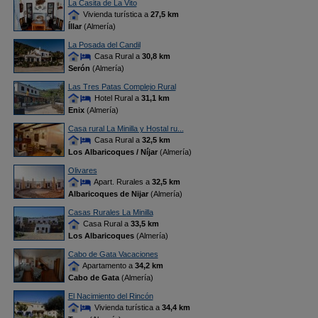
La Casita de La Vito
Vivienda turística a
27,5 km
Íllar
(Almería)
La Posada del Candil
Casa Rural a
30,8 km
Serón
(Almería)
Las Tres Patas Complejo Rural
Hotel Rural a
31,1 km
Enix
(Almería)
Casa rural La Minilla y Hostal ru...
Casa Rural a
32,5 km
Los Albaricoques / Níjar
(Almería)
Olivares
Apart. Rurales a
32,5 km
Albaricoques de Nijar
(Almería)
Casas Rurales La Minilla
Casa Rural a
33,5 km
Los Albaricoques
(Almería)
Cabo de Gata Vacaciones
Apartamento a
34,2 km
Cabo de Gata
(Almería)
El Nacimiento del Rincón
Vivienda turística a
34,4 km