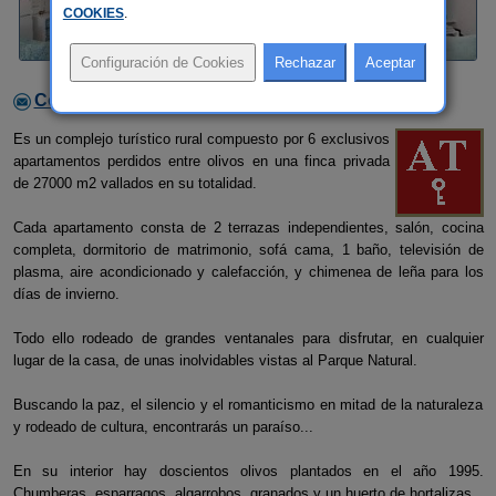
COOKIES
.
Contactar con el alojamiento
Es un complejo turístico rural compuesto por 6 exclusivos
apartamentos perdidos entre olivos en una finca privada
de 27000 m2 vallados en su totalidad.
Cada apartamento consta de 2 terrazas independientes, salón, cocina
completa, dormitorio de matrimonio, sofá cama, 1 baño, televisión de
plasma, aire acondicionado y calefacción, y chimenea de leña para los
días de invierno.
Todo ello rodeado de grandes ventanales para disfrutar, en cualquier
lugar de la casa, de unas inolvidables vistas al Parque Natural.
Buscando la paz, el silencio y el romanticismo en mitad de la naturaleza
y rodeado de cultura, encontrarás un paraíso...
En su interior hay doscientos olivos plantados en el año 1995.
Chumberas, esparragos, algarrobos, granados y un huerto de hortalizas.