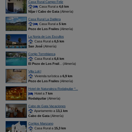
Casa Rural Campo Feliz
Casa Rural a
4,6 km
Níjar / Cabo de Gata
(Almería)
Casa Rural La Datilera
Casa Rural a
5 km
Pozo de Los Frailes
(Almería)
La Noria de Los Escullos
Casa Rural a
6,5 km
San José
(Almería)
Cortijo Torreblanca
Casa Rural a
6,6 km
El Pozo de Los Frail
... (Almería)
Villa Loli I
Vivienda turística a
6,9 km
Pozo de Los Frailes
(Almería)
Hotel de Naturaleza Rodalquilar *...
Hotel a
7 km
Rodalquilar
(Almería)
Cabo de Gata Vacaciones
Apartamento a
13,1 km
Cabo de Gata
(Almería)
Cortijos Manzano
Casa Rural a
15,3 km