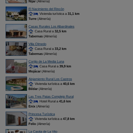
Níjar
(Almería)
El Nacimiento del Rincón
Vivienda turística a
31,1 km
Turre
(Almería)
Casas Rurales Los Albardinales
Casa Rural a
32,5 km
Tabernas
(Almería)
Villa Olmedo
Casa Rural a
33,2 km
Tabernas
(Almería)
Cortijo de La Media Luna
Casa Rural a
39,9 km
Mojácar
(Almería)
Alojamiento Rural Los Castros
Vivienda turística a
40,6 km
Bédar
(Almería)
Las Tres Patas Complejo Rural
Hotel Rural a
41,6 km
Enix
(Almería)
Princesa Turística
Vivienda turística a
47,8 km
Felix
(Almería)
La Casita de La Vito