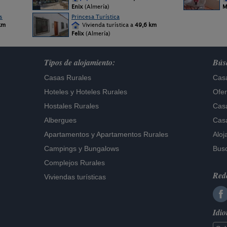
Enix
(Almería)
M
s
Princesa Turística
km
Vivienda turística a
49,6 km
Felix
(Almería)
Tipos de alojamiento:
Búsq
Casas Rurales
Casa
Hoteles
y
Hoteles Rurales
Ofer
Hostales Rurales
Casa
Albergues
Casa
Apartamentos
y
Apartamentos Rurales
Aloj
Campings y Bungalows
Busc
Complejos Rurales
Rede
Viviendas turísticas
Idi