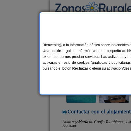
Busca por alojamiento
Alojamientos
>
Andalucía
>
Almería
>
El Poz
Bienvenid@ a la información básica sobre las cookies 
Cortijo Torreblanca
Una cookie o galleta informática es un pequeño archiv
Casa Rural en El Pozo de Los Fraile
externas que nos prestan servicios. Las activadas y n
activarás el resto de cookies (analíticas y publicita
Alquiler completo
2-19+5 plazas
pulsando el botón
Rechazar
o elegir su activación/de
Contactar con el alojamient