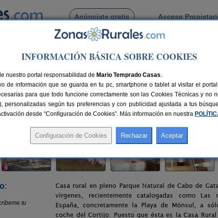
Anúnciate gratis
Acceso Propietar
Busca por pueblo
INFORMACIÓN BÁSICA SOBRE COOKIES
o de Los Frailes
> Cortijo Torreblanca
de nuestro portal responsabilidad de
Mario Temprado Casas
.
o de información que se guarda en tu pc, smartphone o tablet al visitar el port
s / Níjar (Almería)
ecesarias para que todo funcione correctamente son las Cookies Técnicas y no ne
rias), personalizadas según tus preferencias y con publicidad ajustada a tus búsq
40 km de Almería
Compartir:
sactivación desde “Configuración de Cookies”. Más información en nuestra
POLÍTI
o:
Casa rural en pleno Parque Natural de Cabo de Gata
vírgenes, recientemente catalogadas como Las 
España, concretamente la Playa de Mónsul, a só
coche del Cortijo. Puesto que ésta es la Casa Rura