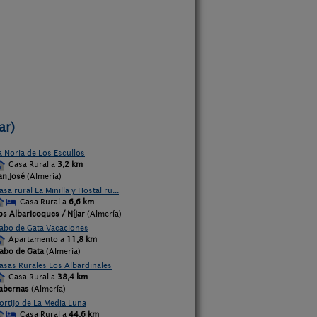
ar)
a Noria de Los Escullos
Casa Rural a
3,2 km
an José
(Almería)
asa rural La Minilla y Hostal ru...
Casa Rural a
6,6 km
os Albaricoques / Níjar
(Almería)
abo de Gata Vacaciones
Apartamento a
11,8 km
abo de Gata
(Almería)
asas Rurales Los Albardinales
Casa Rural a
38,4 km
abernas
(Almería)
ortijo de La Media Luna
Casa Rural a
44,6 km