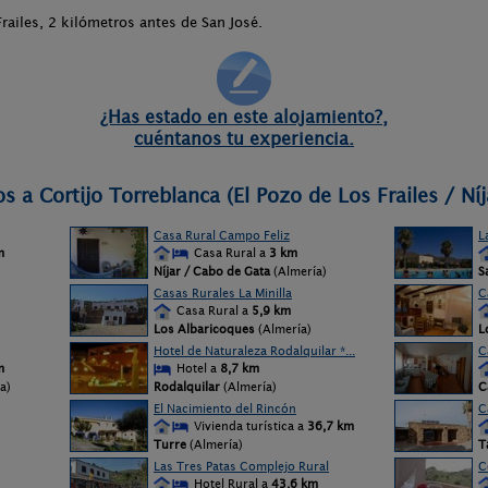
railes, 2 kilómetros antes de San José.
¿Has estado en este alojamiento?,
cuéntanos tu experiencia.
s a Cortijo Torreblanca (El Pozo de Los Frailes / Níj
Casa Rural Campo Feliz
L
m
Casa Rural a
3 km
Níjar / Cabo de Gata
(Almería)
S
Casas Rurales La Minilla
C
Casa Rural a
5,9 km
Los Albaricoques
(Almería)
L
Hotel de Naturaleza Rodalquilar *...
C
m
Hotel a
8,7 km
a)
Rodalquilar
(Almería)
C
El Nacimiento del Rincón
C
Vivienda turística a
36,7 km
Turre
(Almería)
T
Las Tres Patas Complejo Rural
C
Hotel Rural a
43,6 km