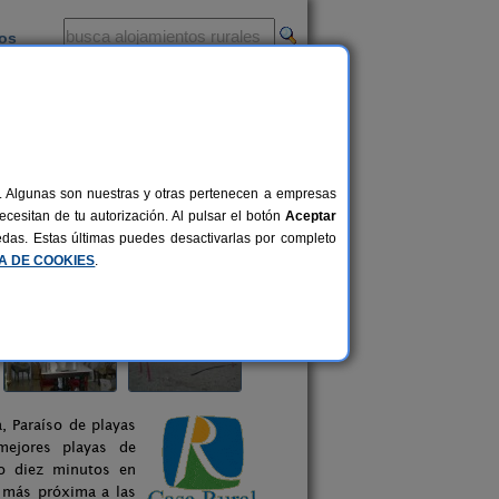
ios
-
al. Algunas son nuestras y otras pertenecen a empresas
cesitan de tu autorización. Al pulsar el botón
Aceptar
uedas. Estas últimas puedes desactivarlas por completo
CA DE COOKIES
.
, Paraíso de playas
mejores playas de
lo diez minutos en
l más próxima a las