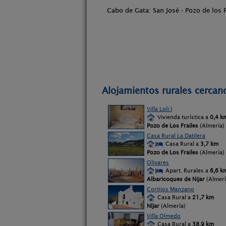
Cabo de Gata: San José - Pozo de los F
Alojamientos rurales cercano
Villa Loli I
Vivienda turística a
0,4 k
Pozo de Los Frailes
(Almería)
Casa Rural La Datilera
Casa Rural a
3,7 km
Pozo de Los Frailes
(Almería)
Olivares
Apart. Rurales a
6,6 k
Albaricoques de Nijar
(Almerí
Cortijos Manzano
Casa Rural a
21,7 km
Níjar
(Almería)
Villa Olmedo
Casa Rural a
38,9 km