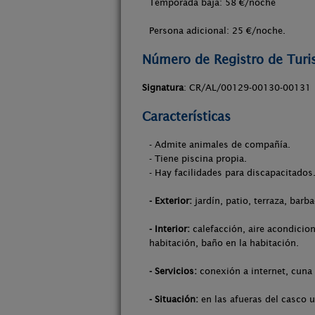
Temporada baja:
58 €/noche
Persona adicional: 25 €/noche.
Número de Registro de Tur
Signatura
: CR/AL/00129-00130-00131
Características
- Admite animales de compañía.
- Tiene piscina propia.
- Hay facilidades para discapacitados
- Exterior:
jardín, patio, terraza, barb
- Interior:
calefacción, aire acondicion
habitación, baño en la habitación.
- Servicios:
conexión a internet, cuna 
- Situación:
en las afueras del casco u