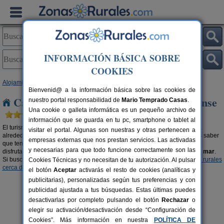
INFORMACIÓN BÁSICA SOBRE
COOKIES
Alojamientos
>
Casa rural cerca de la playa
>
Galicia
> Ourense
Bienvenid@ a la información básica sobre las cookies de
Casas rurales cerca de la playa en Ourense
nuestro portal responsabilidad de
Mario Temprado Casas
.
Una cookie o galleta informática es un pequeño archivo de
información que se guarda en tu pc, smartphone o tablet al
El turismo rural es mucho más que bellos parajes y una bonita naturaleza
visitar el portal. Algunas son nuestras y otras pertenecen a
alrededor. Si buscas
casas rurales cerca de la playa en Ourense
debes saber
empresas externas que nos prestan servicios. Las activadas
que tenemos una amplia oferta donde elegir. Alojamientos rurales donde
y necesarias para que todo funcione correctamente son las
disfrutar de la belleza que nos proporciona la naturaleza y el
encanto del mar
.
Si buscas un contraste diferente, te recomendamos visitar nuestras
casas rurales
Cookies Técnicas y no necesitan de tu autorización. Al pulsar
cerca de la nieve en Ourense
.
el botón
Aceptar
activarás el resto de cookies (analíticas y
publicitarias), personalizadas según tus preferencias y con
publicidad ajustada a tus búsquedas. Estas últimas puedes
desactivarlas por completo pulsando el botón
Rechazar
o
elegir su activación/desactivación desde “Configuración de
Cookies”. Más información en nuestra
POLÍTICA DE