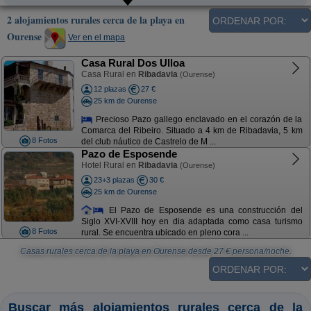
2 alojamientos rurales cerca de la playa en
Ourense
Ver en el mapa
Casa Rural Dos Ulloa
Casa Rural en
Ribadavia
(Ourense)
12 plazas
27 €
25 km de Ourense
Precioso Pazo gallego enclavado en el corazón de la
Comarca del Ribeiro. Situado a 4 km de Ribadavia, 5 km
8 Fotos
del club náutico de Castrelo de M ...
Pazo de Esposende
Hotel Rural en
Ribadavia
(Ourense)
23+3 plazas
30 €
25 km de Ourense
El Pazo de Esposende es una construcción del
Siglo XVI-XVIII hoy en dia adaptada como casa turismo
8 Fotos
rural. Se encuentra ubicado en pleno cora ...
Casas rurales cerca de la playa en Ourense
desde
27
€ persona/noche.
Buscar más alojamientos rurales cerca de la