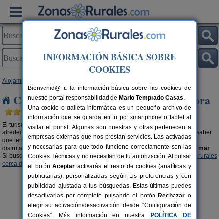
INFORMACIÓN BÁSICA SOBRE
COOKIES
Alojamientos
>
Casa rural cerca de la playa
>
Castilla y León
> Zamora
Bienvenid@ a la información básica sobre las cookies de
Casas rurales cerca de la playa en Zamora
nuestro portal responsabilidad de
Mario Temprado Casas
.
Una cookie o galleta informática es un pequeño archivo de
información que se guarda en tu pc, smartphone o tablet al
El turismo rural es mucho más que bellos parajes y una bonita naturaleza
visitar el portal. Algunas son nuestras y otras pertenecen a
alrededor. Si buscas
casas rurales cerca de la playa en Zamora
debes saber
empresas externas que nos prestan servicios. Las activadas
que tenemos una amplia oferta donde elegir. Alojamientos rurales donde
y necesarias para que todo funcione correctamente son las
disfrutar de la belleza que nos proporciona la naturaleza y el
encanto del mar
.
Si buscas un contraste diferente, te recomendamos visitar nuestras
casas rurales
Cookies Técnicas y no necesitan de tu autorización. Al pulsar
cerca de la nieve en Zamora
.
el botón
Aceptar
activarás el resto de cookies (analíticas y
publicitarias), personalizadas según tus preferencias y con
publicidad ajustada a tus búsquedas. Estas últimas puedes
desactivarlas por completo pulsando el botón
Rechazar
o
elegir su activación/desactivación desde “Configuración de
Cookies”. Más información en nuestra
POLÍTICA DE