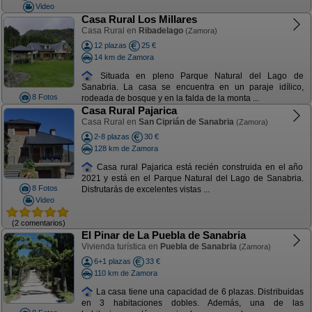
Video
Casa Rural Los Millares
Casa Rural en
Ribadelago
(Zamora)
12 plazas
25 €
14 km de Zamora
Situada en pleno Parque Natural del Lago de
Sanabria. La casa se encuentra en un paraje idílico,
8 Fotos
rodeada de bosque y en la falda de la monta ...
Casa Rural Pajarica
Casa Rural en
San Ciprián de Sanabria
(Zamora)
2-8 plazas
30 €
128 km de Zamora
Casa rural Pajarica está recién construida en el año
2021 y está en el Parque Natural del Lago de Sanabria.
8 Fotos
Disfrutarás de excelentes vistas ...
Video
(2 comentarios)
El Pinar de La Puebla de Sanabria
Vivienda turística en
Puebla de Sanabria
(Zamora)
6+1 plazas
33 €
110 km de Zamora
La casa tiene una capacidad de 6 plazas. Distribuidas
en 3 habitaciones dobles. Además, una de las