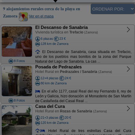
9 alojamientos rurales cerca de la playa en
Zamora
Ver en el mapa
El Descanso de Sanabria
Vivienda turística en
Trefacio
(Zamora)
6 plazas
23 €
128 km de Zamora
El Descanso de Sanabria, casa situada en Trefacio,
uno de los pueblos mas bonitos de la zona del Parque
8 Fotos
Natural del Lago de Sanabria. La cas ...
Posada de Pedrazales
Hotel Rural en
Pedrazales / Sanabria
(Zamora)
12+4 plazas
24 €
80 km de Zamora
En el año 1177, casal Real del rey Fernando II, rey de
León y Galicia, hizo donación al Monasterio de San Martín
8 Fotos
de Castañeda del Casal Real ...
Casa del Cura
Hotel Rural en
Rozas de Sanabria
(Zamora)
21+3 plazas
20 €
120 km de Zamora
Hotel Rural de tres estrellas Casa del Cura