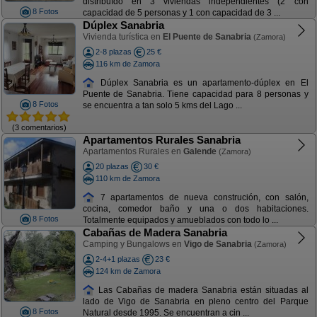
distribuído en 3 viviendas independientes (2 con
8 Fotos
capacidad de 5 personas y 1 con capacidad de 3 ...
Dúplex Sanabria
Vivienda turística en
El Puente de Sanabria
(Zamora)
2-8 plazas
25 €
116 km de Zamora
Dúplex Sanabria es un apartamento-dúplex en El
Puente de Sanabria. Tiene capacidad para 8 personas y
8 Fotos
se encuentra a tan solo 5 kms del Lago ...
(3 comentarios)
Apartamentos Rurales Sanabria
Apartamentos Rurales en
Galende
(Zamora)
20 plazas
30 €
110 km de Zamora
7 apartamentos de nueva construción, con salón,
cocina, comedor baño y una o dos habitaciones.
8 Fotos
Totalmente equipados y amueblados con todo lo ...
Cabañas de Madera Sanabria
Camping y Bungalows en
Vigo de Sanabria
(Zamora)
2-4+1 plazas
23 €
124 km de Zamora
Las Cabañas de madera Sanabria están situadas al
lado de Vigo de Sanabria en pleno centro del Parque
8 Fotos
Natural desde 1995. Se encuentran a cin ...