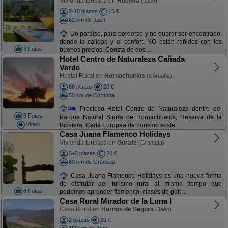
Vivienda turística en
Huelma
(Jaén)
2-10 plazas
15 €
62 km de Jaén
Un paraiso, para perderse y no querer ser encontrado,
donde la calidad y el confort, NO están reñidos con los
8 Fotos
buenos precios. Consta de dos ...
Hotel Centro de Naturaleza Cañada
Verde
Hostal Rural en
Hornachuelos
(Córdoba)
66 plazas
20 €
50 km de Córdoba
Precioso Hotel Centro de Naturaleza dentro del
8 Fotos
Parque Natural Sierra de Hornachuelos, Reserva de la
Video
Biosfera, Carta Europea de Turismo soste ...
Casa Juana Flamenco Holidays
Vivienda turística en
Gorafe
(Granada)
6+2 plazas
20 €
80 km de Granada
Casa Juana Flamenco Holidays es una nueva forma
de disfrutar del turismo rural al mismo tiempo que
8 Fotos
podemos aprender flamenco, clases de guit ...
Casa Rural Mirador de la Luna I
Casa Rural en
Hornos de Segura
(Jaén)
2 plazas
29 €