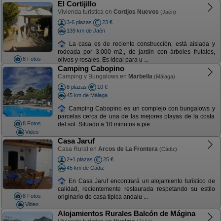
El Cortijillo
Vivienda turística en
Cortijos Nuevos
(Jaén)
3-6 plazas
23 €
139 km de Jaén
La casa es de reciente construcción, está aislada y
rodeada por 3.000 m2., de jardín con árboles frutales,
8 Fotos
olivos y rosales. Es ideal para u ...
Camping Cabopino
Camping y Bungalows en
Marbella
(Málaga)
8 plazas
10 €
45 km de Málaga
Camping Cabopino es un complejo con bungalows y
parcelas cerca de una de las mejores playas de la costa
8 Fotos
del sol. Situado a 10 minutos a pie ...
Video
Casa Jaruf
Casa Rural en
Arcos de La Frontera
(Cádiz)
2+1 plazas
25 €
45 km de Cádiz
En Casa Jaruf encontrará un alojamiento turístico de
calidad, recientemente restaurada respetando su estilo
8 Fotos
originario de casa típica andalu ...
Video
Alojamientos Rurales Balcón de Mágina