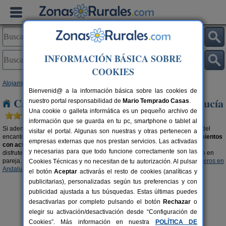
INFORMACIÓN BÁSICA SOBRE
COOKIES
Alojamientos
>
Casas Rurales con actividades
> Andalucía
Bienvenid@ a la información básica sobre las cookies de
Casas Rurales con actividades en Andalucía
nuestro portal responsabilidad de
Mario Temprado Casas
.
Una cookie o galleta informática es un pequeño archivo de
información que se guarda en tu pc, smartphone o tablet al
Si además de desconectar, disfrutar de la tranquilidad de la naturaleza y del
visitar el portal. Algunas son nuestras y otras pertenecen a
encanto de un bello paisaje, buscas un poco de turismo activo, los
alojamientos
empresas externas que nos prestan servicios. Las activadas
con actividades en Andalucía
te presentan múltiples opciones para que
y necesarias para que todo funcione correctamente son las
disfrutes de tu viaje con otras alternativas de ocio con familiares, amigos o en
pareja. También, te recomendamos buscar
Casas recomendadas por viajeros en
Cookies Técnicas y no necesitan de tu autorización. Al pulsar
Andalucía
, un listado de las mejor valoradas.
el botón
Aceptar
activarás el resto de cookies (analíticas y
publicitarias), personalizadas según tus preferencias y con
publicidad ajustada a tus búsquedas. Estas últimas puedes
desactivarlas por completo pulsando el botón
Rechazar
o
elegir su activación/desactivación desde “Configuración de
Cookies”. Más información en nuestra
POLÍTICA DE