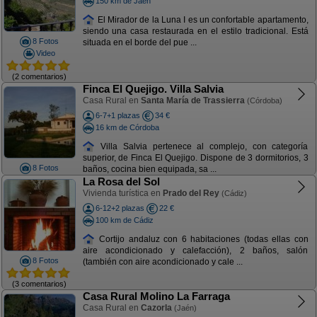
150 km de Jaén
El Mirador de la Luna I es un confortable apartamento,
siendo una casa restaurada en el estilo tradicional. Está
8 Fotos
situada en el borde del pue ...
Video
(2 comentarios)
Finca El Quejigo. Villa Salvia
Casa Rural en
Santa María de Trassierra
(Córdoba)
6-7+1 plazas
34 €
16 km de Córdoba
Villa Salvia pertenece al complejo, con categoría
superior, de Finca El Quejigo. Dispone de 3 dormitorios, 3
8 Fotos
baños, cocina bien equipada, sa ...
La Rosa del Sol
Vivienda turística en
Prado del Rey
(Cádiz)
6-12+2 plazas
22 €
100 km de Cádiz
Cortijo andaluz con 6 habitaciones (todas ellas con
aire acondicionado y calefacción), 2 baños, salón
8 Fotos
(también con aire acondicionado y cale ...
(3 comentarios)
Casa Rural Molino La Farraga
Casa Rural en
Cazorla
(Jaén)