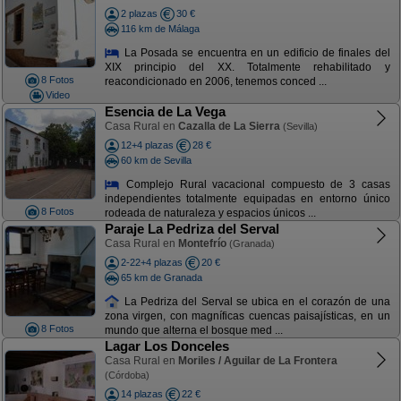
2 plazas
30 €
116 km de Málaga
La Posada se encuentra en un edificio de finales del
XIX principio del XX. Totalmente rehabilitado y
8 Fotos
reacondicionado en 2006, tenemos conced ...
Video
Esencia de La Vega
Casa Rural en
Cazalla de La Sierra
(Sevilla)
12+4 plazas
28 €
60 km de Sevilla
Complejo Rural vacacional compuesto de 3 casas
independientes totalmente equipadas en entorno único
8 Fotos
rodeada de naturaleza y espacios únicos ...
Paraje La Pedriza del Serval
Casa Rural en
Montefrío
(Granada)
2-22+4 plazas
20 €
65 km de Granada
La Pedriza del Serval se ubica en el corazón de una
zona virgen, con magníficas cuencas paisajísticas, en un
8 Fotos
mundo que alterna el bosque med ...
Lagar Los Donceles
Casa Rural en
Moriles / Aguilar de La Frontera
(Córdoba)
14 plazas
22 €