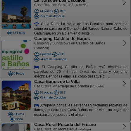
La Noria de Los Escullos
Casa Rural en
San José
(Almería)
14 plazas
16 €
35 km de Almería
Casa Rural La Noria de Los Escullos, para sentirse
como en casa en el Corazón del Parque Natural Cabo de
18 Fotos
Gata Nijar, en un alojamiento soste ...
Camping Castillo de Baños
Camping y Bungalows en
Castillo de Baños
(Granada)
4 plazas
22 €
84 km de Granada
El Camping Castillo de Baños está dividido en
parcelas de 70 m2, con tomas de agua y corriente
8 Fotos
eléctrica en todas ellas, así como desagüe di ...
Casa Baños de la Villa
Casa Rural en
Priego de Córdoba
(Córdoba)
16 plazas
38 €
75 km de Córdoba
Arropada por calles estrechas y fachadas repletas de
flores, encontramos Casa Baños de la villa, un lugar de
8 Fotos
descanso del cuerpo y el alma, ...
Video
Casa Rural Posada del Fresno
Casa Rural en
Montejaque
(Málaga)