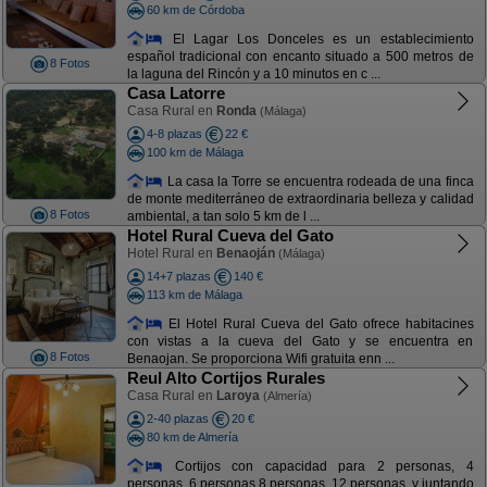
60 km de Córdoba
El Lagar Los Donceles es un establecimiento
español tradicional con encanto situado a 500 metros de
8 Fotos
la laguna del Rincón y a 10 minutos en c ...
Casa Latorre
Casa Rural en
Ronda
(Málaga)
4-8 plazas
22 €
100 km de Málaga
La casa la Torre se encuentra rodeada de una finca
de monte mediterráneo de extraordinaria belleza y calidad
8 Fotos
ambiental, a tan solo 5 km de l ...
Hotel Rural Cueva del Gato
Hotel Rural en
Benaoján
(Málaga)
14+7 plazas
140 €
113 km de Málaga
El Hotel Rural Cueva del Gato ofrece habitacines
con vistas a la cueva del Gato y se encuentra en
8 Fotos
Benaojan. Se proporciona Wifi gratuita enn ...
Reul Alto Cortijos Rurales
Casa Rural en
Laroya
(Almería)
2-40 plazas
20 €
80 km de Almería
Cortijos con capacidad para 2 personas, 4
personas, 6 personas 8 personas, 12 personas, y juntando