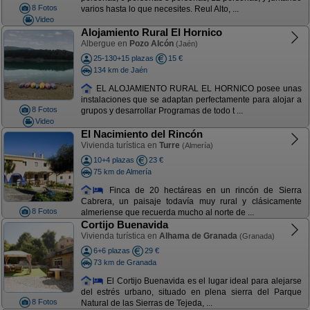
8 Fotos
varios hasta lo que necesites. Reul Alto, ...
Video
Alojamiento Rural El Hornico
Albergue en
Pozo Alcón
(Jaén)
25-130+15 plazas
15 €
134 km de Jaén
EL ALOJAMIENTO RURAL EL HORNICO posee unas
instalaciones que se adaptan perfectamente para alojar a
8 Fotos
grupos y desarrollar Programas de todo t ...
Video
El Nacimiento del Rincón
Vivienda turística en
Turre
(Almería)
10+4 plazas
23 €
75 km de Almería
Finca de 20 hectáreas en un rincón de Sierra
Cabrera, un paisaje todavía muy rural y clásicamente
8 Fotos
almeriense que recuerda mucho al norte de ...
Cortijo Buenavida
Vivienda turística en
Alhama de Granada
(Granada)
6+6 plazas
29 €
73 km de Granada
El Cortijo Buenavida es el lugar ideal para alejarse
del estrés urbano, situado en plena sierra del Parque
8 Fotos
Natural de las Sierras de Tejeda, ...