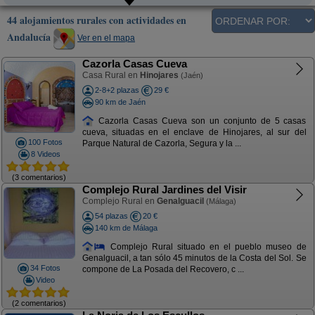
44 alojamientos rurales con actividades en
Andalucía
Ver en el mapa
Cazorla Casas Cueva
Casa Rural en
Hinojares
(Jaén)
2-8+2 plazas
29 €
90 km de Jaén
Cazorla Casas Cueva son un conjunto de 5 casas
cueva, situadas en el enclave de Hinojares, al sur del
100 Fotos
Parque Natural de Cazorla, Segura y la ...
8 Videos
(3 comentarios)
Complejo Rural Jardines del Visir
Complejo Rural en
Genalguacil
(Málaga)
54 plazas
20 €
140 km de Málaga
Complejo Rural situado en el pueblo museo de
Genalguacil, a tan sólo 45 minutos de la Costa del Sol. Se
34 Fotos
compone de La Posada del Recovero, c ...
Video
(2 comentarios)