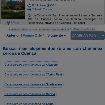
Casa Rural en
Fuertescusa
(Cuenca)
11-14 plazas
30 €
61 km de Cuenca
La Cabaña de San Juan se encuentra en la Serranía
Alta de Cuenca dentro del término municipal de
8 Fotos
Fuertescusa, provincia de Cuenca. Fue const ...
Casas rurales con chimenea en Cuenca
desde
10
€ persona/noche.
« Anterior
|
Página 2 de 4
|
Siguiente »
Buscar más alojamientos rurales con chimenea
cerca de Cuenca:
Casas rurales con chimenea en
Albacete
Casas rurales con chimenea en
Ciudad Real
Casas rurales con chimenea en
Guadalajara
Casas rurales con chimenea en
Madrid
Casas rurales con chimenea en
Teruel