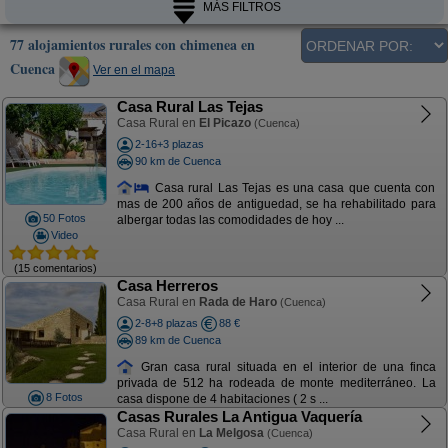
MÁS FILTROS
77 alojamientos rurales con chimenea en
Cuenca
Ver en el mapa
Casa Rural Las Tejas
Casa Rural en
El Picazo
(Cuenca)
2-16+3 plazas
90 km de Cuenca
Casa rural Las Tejas es una casa que cuenta con
mas de 200 años de antiguedad, se ha rehabilitado para
50 Fotos
albergar todas las comodidades de hoy ...
Video
(15 comentarios)
Casa Herreros
Casa Rural en
Rada de Haro
(Cuenca)
2-8+8 plazas
88 €
89 km de Cuenca
Gran casa rural situada en el interior de una finca
privada de 512 ha rodeada de monte mediterráneo. La
8 Fotos
casa dispone de 4 habitaciones ( 2 s ...
Casas Rurales La Antigua Vaquería
Casa Rural en
La Melgosa
(Cuenca)