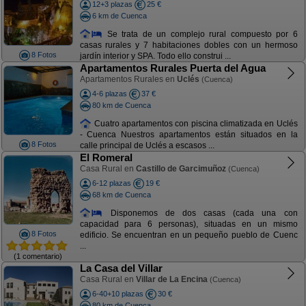
12+3 plazas
25 €
6 km de Cuenca
Se trata de un complejo rural compuesto por 6
casas rurales y 7 habitaciones dobles con un hermoso
8 Fotos
jardín interior y SPA. Todo ello construi ...
Apartamentos Rurales Puerta del Agua
Apartamentos Rurales en
Uclés
(Cuenca)
4-6 plazas
37 €
80 km de Cuenca
Cuatro apartamentos con piscina climatizada en Uclés
- Cuenca Nuestros apartamentos están situados en la
8 Fotos
calle principal de Uclés a escasos ...
El Romeral
Casa Rural en
Castillo de Garcimuñoz
(Cuenca)
6-12 plazas
19 €
68 km de Cuenca
Disponemos de dos casas (cada una con
capacidad para 6 personas), situadas en un mismo
8 Fotos
edificio. Se encuentran en un pequeño pueblo de Cuenc
...
(1 comentario)
La Casa del Villar
Casa Rural en
Villar de La Encina
(Cuenca)
6-40+10 plazas
30 €
80 km de Cuenca