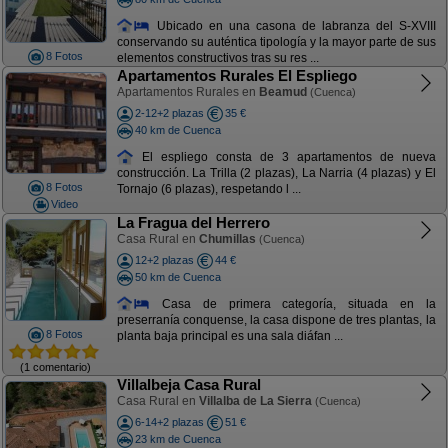
Ubicado en una casona de labranza del S-XVIII
conservando su auténtica tipología y la mayor parte de sus
8 Fotos
elementos constructivos tras su res ...
Apartamentos Rurales El Espliego
Apartamentos Rurales en
Beamud
(Cuenca)
2-12+2 plazas
35 €
40 km de Cuenca
El espliego consta de 3 apartamentos de nueva
construcción. La Trilla (2 plazas), La Narria (4 plazas) y El
8 Fotos
Tornajo (6 plazas), respetando l ...
Video
La Fragua del Herrero
Casa Rural en
Chumillas
(Cuenca)
12+2 plazas
44 €
50 km de Cuenca
Casa de primera categoría, situada en la
preserranía conquense, la casa dispone de tres plantas, la
8 Fotos
planta baja principal es una sala diáfan ...
(1 comentario)
Villalbeja Casa Rural
Casa Rural en
Villalba de La Sierra
(Cuenca)
6-14+2 plazas
51 €
23 km de Cuenca