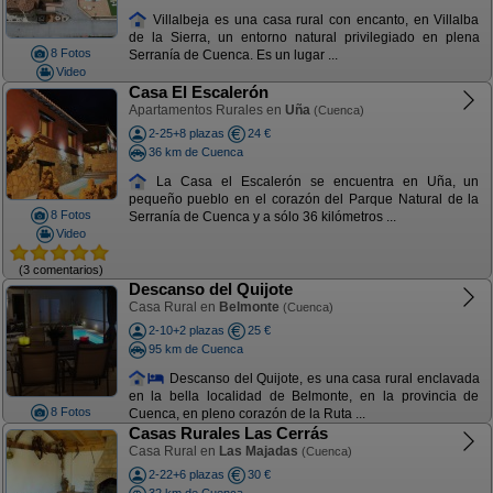
Villalbeja es una casa rural con encanto, en Villalba
de la Sierra, un entorno natural privilegiado en plena
8 Fotos
Serranía de Cuenca. Es un lugar ...
Video
Casa El Escalerón
Apartamentos Rurales en
Uña
(Cuenca)
2-25+8 plazas
24 €
36 km de Cuenca
La Casa el Escalerón se encuentra en Uña, un
pequeño pueblo en el corazón del Parque Natural de la
8 Fotos
Serranía de Cuenca y a sólo 36 kilómetros ...
Video
(3 comentarios)
Descanso del Quijote
Casa Rural en
Belmonte
(Cuenca)
2-10+2 plazas
25 €
95 km de Cuenca
Descanso del Quijote, es una casa rural enclavada
en la bella localidad de Belmonte, en la provincia de
8 Fotos
Cuenca, en pleno corazón de la Ruta ...
Casas Rurales Las Cerrás
Casa Rural en
Las Majadas
(Cuenca)
2-22+6 plazas
30 €
32 km de Cuenca