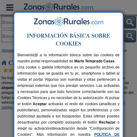
INFORMACIÓN BÁSICA SOBRE
COOKIES
Alojamientos
>
Casa rurales con chimenea
>
Castilla-La Mancha
> Cuenca
Bienvenid@ a la información básica sobre las cookies de
Casas rurales con chimenea en Cuenca
nuestro portal responsabilidad de
Mario Temprado Casas
.
Una cookie o galleta informática es un pequeño archivo de
información que se guarda en tu pc, smartphone o tablet al
No hay nada más romántico y cálido que pasar una velada al calor de una
visitar el portal. Algunas son nuestras y otras pertenecen a
chimenea. Escapa del mundanal ruido y descubre la gran oferta existente de
empresas externas que nos prestan servicios. Las activadas
alojamientos rurales en Cuenca con chimenea
. Disfruta del momento, con
y necesarias para que todo funcione correctamente son las
amigos, en pareja o en familia. Opta por unas vacaciones diferentes al calor del
fuego y el olor a leña del campo. También te recomendamos visitar esta
Cookies Técnicas y no necesitan de tu autorización. Al pulsar
selección de
casas rurales en la montaña en Cuenca
y
casas rurales en el
el botón
Aceptar
activarás el resto de cookies (analíticas y
campo en Cuenca
.
publicitarias), personalizadas según tus preferencias y con
publicidad ajustada a tus búsquedas. Estas últimas puedes
desactivarlas por completo pulsando el botón
Rechazar
o
elegir su activación/desactivación desde “Configuración de
Cookies”. Más información en nuestra
POLÍTICA DE