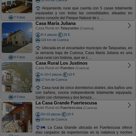
Alojamiento rural que cuenta con 5 casas totalmente
equipadas y con todas las comodidades, situadas en
7 Fotos
pleno corazón del Parque Natural de L ...
Casa María Juliana
Casa Rural en
Talayuelas
(Cuenca)
8+1 plazas
25 €
116 km de Cuenca
Ubicada en el encantador municipio de Talayuelas, en
la serranía baja de Cuenca, Casa María Juliana es una
8 Fotos
casa rural con historia, que se c ...
Casa Rural Los Justinos
Casa Rural en
Fuentes
(Cuenca)
6-10+2 plazas
10 €
17 km de Cuenca
Casa rural de cinco dormitorios dobles, dos baños uno
con bañera, cocina independiente totalmente equipada.
8 Fotos
Salón con chimenea y dos terraza ...
La Casa Grande Fuertescusa
Hotel Rural en
Fuertescusa
(Cuenca)
50+10 plazas
20 €
55 km de Cuenca
La Casa Grande ubicada en Fuertescusa ofrece
días cargados de experiencias en la nataleza y noches