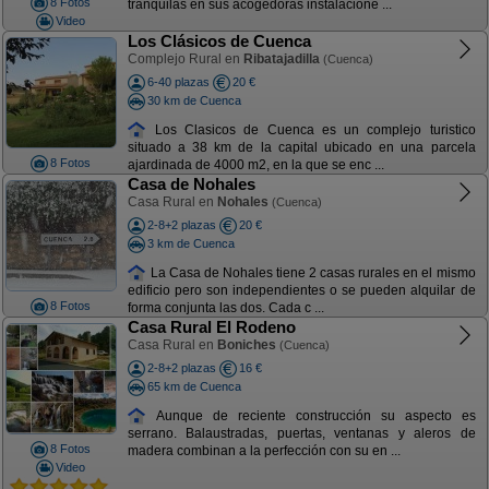
8 Fotos
tranquilas en sus acogedoras instalacione ...
Video
Los Clásicos de Cuenca
Complejo Rural en
Ribatajadilla
(Cuenca)
6-40 plazas
20 €
30 km de Cuenca
Los Clasicos de Cuenca es un complejo turistico
situado a 38 km de la capital ubicado en una parcela
8 Fotos
ajardinada de 4000 m2, en la que se enc ...
Casa de Nohales
Casa Rural en
Nohales
(Cuenca)
2-8+2 plazas
20 €
3 km de Cuenca
La Casa de Nohales tiene 2 casas rurales en el mismo
edificio pero son independientes o se pueden alquilar de
8 Fotos
forma conjunta las dos. Cada c ...
Casa Rural El Rodeno
Casa Rural en
Boniches
(Cuenca)
2-8+2 plazas
16 €
65 km de Cuenca
Aunque de reciente construcción su aspecto es
serrano. Balaustradas, puertas, ventanas y aleros de
8 Fotos
madera combinan a la perfección con su en ...
Video