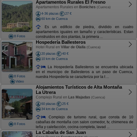
Apartamentos Rurales El Fresno
Apartamentos Rurales en
Boniches
(Cuenca)
4-36 plazas
27 €
60 km de Cuenca
Es un edificio de piedra, dividido en cuatro
apartamentos iguales en tamaño y características. Estan
8 Fotos
construidos en dos plantas, la primera ...
Hospedería Ballesteros
Hotel Rural en
Villar de Olalla
(Cuenca)
20 plazas
40 €
10 km de Cuenca
La Hospedería Ballesteros se encuentra ubicada
en el municipo de Ballesteros a un paso de Cuenca,
8 Fotos
nuestra Hospedería se carazteriza por la t ...
Video
Alojamientos Turísticos de Alta Montaña
La Utrera
Complejo Rural en
Las Majadas
(Cuenca)
60 plazas
25 €
34 km de Cuenca
Complejo de turismo rural, que consta de 10
cabañas de montaña con salon comedor, tv, chimenea de
8 Fotos
leña y calefacción, cocina completa, lavad ...
La Cabaña de San Juan