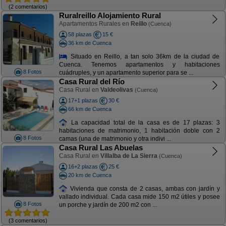
(2 comentarios)
Ruralreillo Alojamiento Rural
Apartamentos Rurales en
Reillo
(Cuenca)
58 plazas
15 €
36 km de Cuenca
Situado en Reillo, a tan solo 36km de la ciudad de
Cuenca. Tenemos apartamentos y habitaciones
8 Fotos
cuádruples, y un apartamento superior para se ...
Casa Rural del Río
Casa Rural en
Valdeolivas
(Cuenca)
17+1 plazas
30 €
66 km de Cuenca
La capacidad total de la casa es de 17 plazas: 3
habitaciones de matrimonio, 1 habitación doble con 2
8 Fotos
camas (una de matrimonio y otra indivi ...
Casa Rural Las Abuelas
Casa Rural en
Villalba de La Sierra
(Cuenca)
16+2 plazas
25 €
20 km de Cuenca
Vivienda que consta de 2 casas, ambas con jardín y
vallado individual. Cada casa mide 150 m2 útiles y posee
8 Fotos
un porche y jardín de 200 m2 con ...
(3 comentarios)