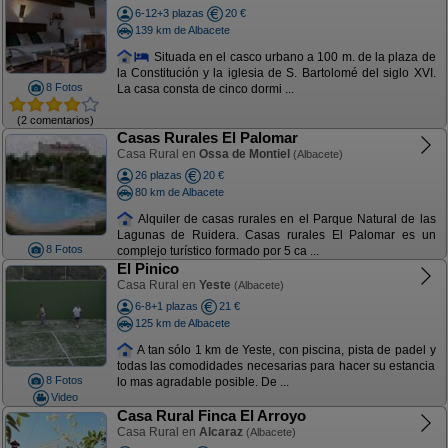
6-12+3 plazas
20 €
139 km de Albacete
Situada en el casco urbano a 100 m. de la plaza de
la Constitución y la iglesia de S. Bartolomé del siglo XVI.
8 Fotos
La casa consta de cinco dormi ...
(2 comentarios)
Casas Rurales El Palomar
Casa Rural en
Ossa de Montiel
(Albacete)
26 plazas
20 €
80 km de Albacete
Alquiler de casas rurales en el Parque Natural de las
Lagunas de Ruidera. Casas rurales El Palomar es un
8 Fotos
complejo turístico formado por 5 ca ...
El Pinico
Casa Rural en
Yeste
(Albacete)
6-8+1 plazas
21 €
125 km de Albacete
A tan sólo 1 km de Yeste, con piscina, pista de padel y
todas las comodidades necesarias para hacer su estancia
8 Fotos
lo mas agradable posible. De ...
Video
Casa Rural Finca El Arroyo
Casa Rural en
Alcaraz
(Albacete)