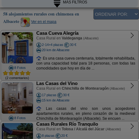
MÁS FILTROS
58 alojamientos rurales con chimenea en
Albacete
Ver en el mapa
Casa Cueva Alegría
Casa Rural en
Valdeganga
(Albacete)
2-14+4 plazas
30 €
20 km de Albacete
Es una casa cueva centenaria, totalmente rehabilitada,
con una capacidad total para 18 personas, con todas las
8 Fotos
comodidades que hoy en día de ...
(2 comentarios)
Las Casas del Vino
Casa Rural en
Chinchilla de Montearagón
(Albacete)
17 plazas
30 €
15 km de Albacete
Las casas del vino son unos acogedores
apartamentos rurales, en pleno corazón de la medieval
8 Fotos
Chinchilla de Montearagón (Albacete). Se encuen ...
Casas Rurales Río Tranquilo
Casa Rural en
Tolosa / Alcalá del Júcar
(Albacete)
8 plazas
20 €