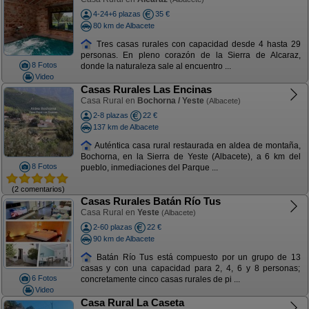
4-24+6 plazas
35 €
80 km de Albacete
Tres casas rurales con capacidad desde 4 hasta 29
personas. En pleno corazón de la Sierra de Alcaraz,
8 Fotos
donde la naturaleza sale al encuentro ...
Video
Casas Rurales Las Encinas
Casa Rural en
Bochorna / Yeste
(Albacete)
2-8 plazas
22 €
137 km de Albacete
Auténtica casa rural restaurada en aldea de montaña,
Bochorna, en la Sierra de Yeste (Albacete), a 6 km del
8 Fotos
pueblo, inmediaciones del Parque ...
(2 comentarios)
Casas Rurales Batán Río Tus
Casa Rural en
Yeste
(Albacete)
2-60 plazas
22 €
90 km de Albacete
Batán Río Tus está compuesto por un grupo de 13
casas y con una capacidad para 2, 4, 6 y 8 personas;
6 Fotos
concretamente cinco casas rurales de pi ...
Video
Casa Rural La Caseta