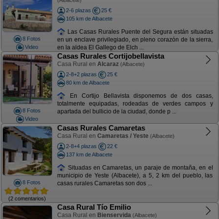
(Albacete)
2-6 plazas
25 €
105 km de Albacete
Las Casas Rurales Puente del Segura están situadas
8 Fotos
en un enclave privilegiado, en pleno corazón de la sierra,
Video
en la aldea El Gallego de Elch ...
Casas Rurales Cortijobellavista
Casa Rural en
Alcaraz
(Albacete)
2-8+2 plazas
25 €
80 km de Albacete
En Cortijo Bellavista disponemos de dos casas,
totalmente equipadas, rodeadas de verdes campos y
8 Fotos
apartada del bullicio de la ciudad, donde p ...
Video
Casas Rurales Camaretas
Casa Rural en
Camaretas / Yeste
(Albacete)
2-8+4 plazas
22 €
137 km de Albacete
Situadas en Camaretas, un paraje de montaña, en el
municipio de Yeste (Albacete), a 5, 2 km del pueblo, las
8 Fotos
casas rurales Camaretas son dos ...
(2 comentarios)
Casa Rural Tío Emilio
Casa Rural en
Bienservida
(Albacete)