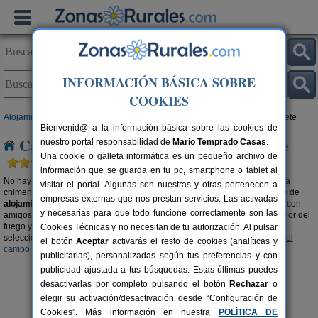
INFORMACIÓN BÁSICA SOBRE
COOKIES
Alojamientos
>
Casa rurales con chimenea
>
Castilla-La Mancha
> Albacete
Bienvenid@ a la información básica sobre las cookies de
Casas rurales con chimenea en Albacete
nuestro portal responsabilidad de
Mario Temprado Casas
.
Una cookie o galleta informática es un pequeño archivo de
información que se guarda en tu pc, smartphone o tablet al
No hay nada más romántico y cálido que pasar una velada al calor de una
visitar el portal. Algunas son nuestras y otras pertenecen a
chimenea. Escapa del mundanal ruido y descubre la gran oferta existente de
empresas externas que nos prestan servicios. Las activadas
alojamientos rurales en Albacete con chimenea
. Disfruta del momento, con
y necesarias para que todo funcione correctamente son las
amigos, en pareja o en familia. Opta por unas vacaciones diferentes al calor del
fuego y el olor a leña del campo. También te recomendamos visitar esta
Cookies Técnicas y no necesitan de tu autorización. Al pulsar
selección de
casas rurales en la montaña en Albacete
y
casas rurales en el
el botón
Aceptar
activarás el resto de cookies (analíticas y
campo en Albacete
.
publicitarias), personalizadas según tus preferencias y con
publicidad ajustada a tus búsquedas. Estas últimas puedes
desactivarlas por completo pulsando el botón
Rechazar
o
elegir su activación/desactivación desde “Configuración de
Cookies”. Más información en nuestra
POLÍTICA DE