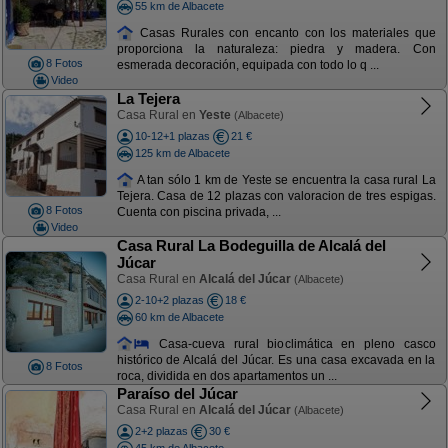
55 km de Albacete
Casas Rurales con encanto con los materiales que
proporciona la naturaleza: piedra y madera. Con
8 Fotos
esmerada decoración, equipada con todo lo q ...
Video
La Tejera
Casa Rural en
Yeste
(Albacete)
10-12+1 plazas
21 €
125 km de Albacete
A tan sólo 1 km de Yeste se encuentra la casa rural La
Tejera. Casa de 12 plazas con valoracion de tres espigas.
8 Fotos
Cuenta con piscina privada, ...
Video
Casa Rural La Bodeguilla de Alcalá del
Júcar
Casa Rural en
Alcalá del Júcar
(Albacete)
2-10+2 plazas
18 €
60 km de Albacete
Casa-cueva rural bioclimática en pleno casco
histórico de Alcalá del Júcar. Es una casa excavada en la
8 Fotos
roca, dividida en dos apartamentos un ...
Paraíso del Júcar
Casa Rural en
Alcalá del Júcar
(Albacete)
2+2 plazas
30 €
45 km de Albacete