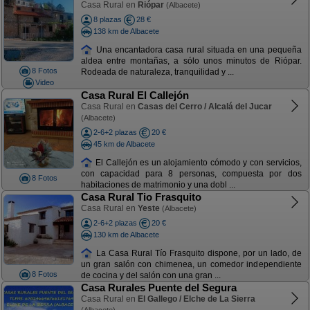
Casa Rural en
Riópar
(Albacete)
8 plazas
28 €
138 km de Albacete
Una encantadora casa rural situada en una pequeña
aldea entre montañas, a sólo unos minutos de Riópar.
8 Fotos
Rodeada de naturaleza, tranquilidad y ...
Video
Casa Rural El Callejón
Casa Rural en
Casas del Cerro / Alcalá del Jucar
(Albacete)
2-6+2 plazas
20 €
45 km de Albacete
El Callejón es un alojamiento cómodo y con servicios,
con capacidad para 8 personas, compuesta por dos
8 Fotos
habitaciones de matrimonio y una dobl ...
Casa Rural Tio Frasquito
Casa Rural en
Yeste
(Albacete)
2-6+2 plazas
20 €
130 km de Albacete
La Casa Rural Tío Frasquito dispone, por un lado, de
un gran salón con chimenea, un comedor independiente
8 Fotos
de cocina y del salón con una gran ...
Casa Rurales Puente del Segura
Casa Rural en
El Gallego / Elche de La Sierra