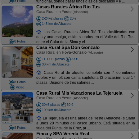
8 Fotos
funcional, donde pasar unos días de descanso y e ...
Casas Rurales África Río Tus
Casa Rural en
Yeste
(Albacete)
2-24+2 plazas
20 €
145 km de Albacete
Las Casas Rurales África Rió Tus, clasificadas con
dos y una espiga, están situadas en el Valle del Río Tus,
8 Fotos
entre el Calar de la Sima y el ...
Casa Rural Spa Don Gonzalo
Casa Rural en
Hoya-Gonzalo
(Albacete)
11-17+1 plazas
33 €
30 km de Albacete
Casa Rural de alquiler completo con 7 dormitorios
dobles y un loft con cama supletoria (3 plazas)en total 17
8 Fotos
plazas. Dispone de tres salones ...
Video
Casa Rural Mis Vacaciones La Tejeruela
Casa Rural en
Yeste
(Albacete)
30+5 plazas
30 €
100 km de Albacete
La Tejeruela es una aldea de Yeste (Albacete) situada
a unos 20 minutos del casco urbano. Está situada en la
8 Fotos
falda del Puntal de la Cruz, pr ...
Finca y SPA Vereda Real
Casa Rural en
Alcaraz
(Albacete)