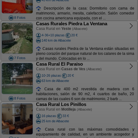
Descripción de la casa: Dormitorio con cama de
matrimonio, armario, mesita, calefacción. Salón comedor
8 Fotos
con cocina americana equipada, con el ...
Casas Rurales Piedra La Ventana
Casa Rural en
Yeste
(Albacete)
4-36+10 plazas
20 €
140 km de Albacete
Casas rurales Piedra de la Ventana están situadas en
pleno corazón del parque natural de los calares de la sima
7 Fotos
y del mundo. Colocadas en lo ...
Casa Rural El Paraiso
Casa Rural en
Casas de Ves
(Albacete)
10-26 plazas
20 €
63 km de Albacete
Casa de 400 m2 revestida de madera con 6
habitaciones, salón de 90 m2, 4 cuartos de baño, 20
8 Fotos
camas de las cuales 6 son de matrimonio, 2 barb ...
Casa Rural Los Pinillos
Casa Rural en
Motilleja
(Albacete)
16 plazas
33 €
25 km de Albacete
Casa rural con las máximas comodidades y
equipamiento de calidad, en un ambiente acogedor y