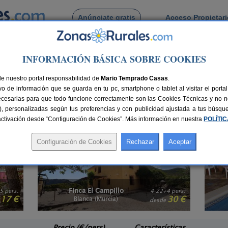
Anúnciate gratis
Acceso Propietar
Busca por pueblo
INFORMACIÓN BÁSICA SOBRE COOKIES
Murcia
himenea en Murcia
de nuestro portal responsabilidad de
Mario Temprado Casas
.
o de información que se guarda en tu pc, smartphone o tablet al visitar el port
e pasar una velada al calor de una chimenea. Escapa del mundanal ruido y d
ecesarias para que todo funcione correctamente son las Cookies Técnicas y no ne
imenea
. Disfruta del momento, con amigos, en pareja o en familia. Opta por un
rias), personalizadas según tus preferencias y con publicidad ajustada a tus búsq
bién te recomendamos visitar esta selección de
casas rurales en la montaña e
sactivación desde “Configuración de Cookies”. Más información en nuestra
POLÍTI
Casas del Conde
4 pers.
6-14 pers.
30 €
18 €
Doña Inés (Murcia)
e
desde
Precio (€/pers)
Características