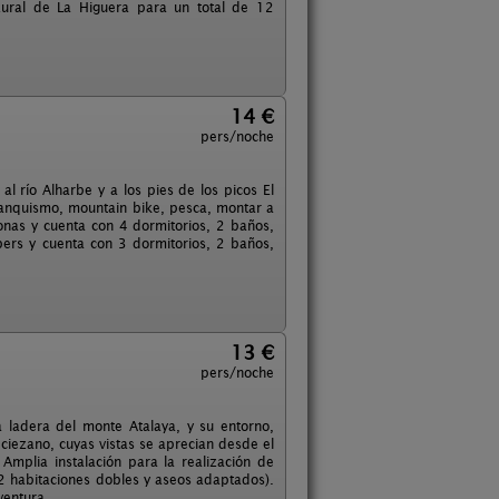
ural de La Higuera para un total de 12
14 €
pers/noche
l río Alharbe y a los pies de los picos El
ranquismo, mountain bike, pesca, montar a
sonas y cuenta con 4 dormitorios, 2 baños,
 pers y cuenta con 3 dormitorios, 2 baños,
13 €
pers/noche
a ladera del monte Atalaya, y su entorno,
ciezano, cuyas vistas se aprecian desde el
mplia instalación para la realización de
2 habitaciones dobles y aseos adaptados).
ventura.