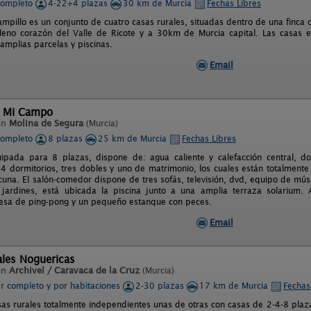
completo
4-22+4 plazas
30 km de Murcia
Fechas Libres
ampillo es un conjunto de cuatro casas rurales, situadas dentro de una finca de
leno corazón del Valle de Ricote y a 30km de Murcia capital. Las casas 
amplias parcelas y piscinas.
Email
l Mi Campo
en
Molina de Segura
(Murcia)
completo
8 plazas
25 km de Murcia
Fechas Libres
ipada para 8 plazas, dispone de: agua caliente y calefacción central, d
 dormitorios, tres dobles y uno de matrimonio, los cuales están totalment
cuna. El salón-comedor dispone de tres sofás, televisión, dvd, equipo de mús
jardines, está ubicada la piscina junto a una amplia terraza solarium. 
esa de ping-pong y un pequeño estanque con peces.
Email
ales Noguericas
en
Archivel / Caravaca de la Cruz
(Murcia)
er completo y por habitaciones
2-30 plazas
17 km de Murcia
Fechas
as rurales totalmente independientes unas de otras con casas de 2-4-8 plazas