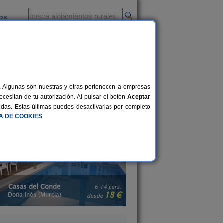
ios
-
al. Algunas son nuestras y otras pertenecen a empresas
escubre la gran oferta existente de
cesitan de tu autorización. Al pulsar el botón
Aceptar
as vacaciones diferentes al calor del
uedas. Estas últimas puedes desactivarlas por completo
n Murcia
y
casas rurales en el campo
CA DE COOKIES
.
Casa Rural La Bodega
Complejo Rural Ata
2-8 pers.
30 €
Bullas (Murcia)
Cieza (Murcia)
desde