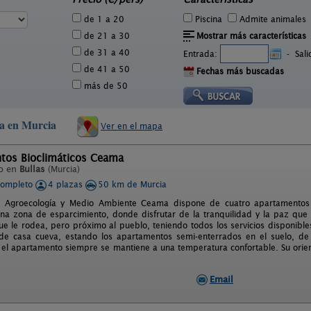
de 1 a 20
Piscina
Admite animales
de 21 a 30
Mostrar más características
de 31 a 40
Entrada:
-
Sal
de 41 a 50
Fechas más buscadas
más de 50
ea en Murcia
Ver en el mapa
tos Bioclimáticos Ceama
o en
Bullas
(Murcia)
completo
4 plazas
50 km de Murcia
e Agroecología y Medio Ambiente Ceama dispone de cuatro apartamentos b
una zona de esparcimiento, donde disfrutar de la tranquilidad y la paz que
ue le rodea, pero próximo al pueblo, teniendo todos los servicios disponible
de casa cueva, estando los apartamentos semi-enterrados en el suelo, de
el apartamento siempre se mantiene a una temperatura confortable. Su orien
Email