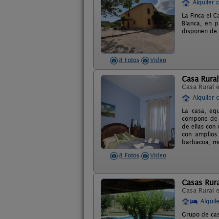
Alquiler 
La Finca el C
Blanca, en p
disponen de 
8 Fotos
Video
Casa Rura
Casa Rural 
Alquiler 
La casa, equ
compone de 4
de ellas con 
con amplios 
barbacoa, m
8 Fotos
Video
Casas Rur
Casa Rural 
Alquil
Grupo de cas