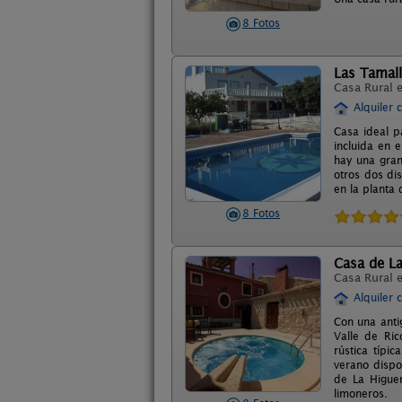
8 Fotos
Las Tamall
Casa Rural 
Alquiler 
Casa ideal p
incluida en 
hay una gran
otros dos di
en la planta 
8 Fotos
Casa de L
Casa Rural 
Alquiler 
Con una anti
Valle de Ric
rústica típi
verano dispo
de La Higuer
limoneros.