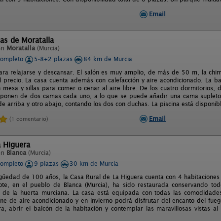
Email
as de Moratalla
en
Moratalla
(Murcia)
completo
5-8+2 plazas
84 km de Murcia
ara relajarse y descansar. El salón es muy amplio, de más de 50 m, la chi
el precio. La casa cuenta además con calefacción y aire acondicionado. La 
 mesa y sillas para comer o cenar al aire libre. De los cuatro dormitorios,
sponen de dos camas cada uno, a lo que se puede añadir una cama supletori
de arriba y otro abajo, contando los dos con duchas. La piscina está disponib
Email
(1 comentario)
a Higuera
en
Blanca
(Murcia)
completo
9 plazas
30 km de Murcia
güedad de 100 años, la Casa Rural de La Higuera cuenta con 4 habitaciones -
ote, en el pueblo de Blanca (Murcia), ha sido restaurada conservando to
ca de la huerta murciana. La casa está equipada con todas las comodidade
ne de aire acondicionado y en invierno podrá disfrutar del encanto del fue
a, abrir el balcón de la habitación y contemplar las maravillosas vistas al