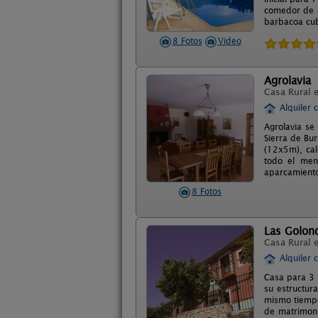
comedor de 4
barbacoa cubi
8 Fotos
Video
Agrolavia
Casa Rural 
Alquiler 
Agrolavia se
Sierra de Bu
(12x5m), cale
todo el men
aparcamiento 
8 Fotos
Las Golon
Casa Rural 
Alquiler 
Casa para 3 
su estructura
mismo tiempo
de matrimoni