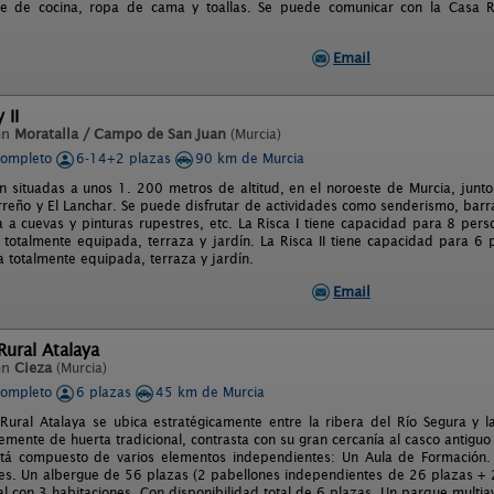
e de cocina, ropa de cama y toallas. Se puede comunicar con la Casa R
Email
 II
en
Moratalla / Campo de San Juan
(Murcia)
completo
6-14+2 plazas
90 km de Murcia
n situadas a unos 1. 200 metros de altitud, en el noroeste de Murcia, junto a
rreño y El Lanchar. Se puede disfrutar de actividades como senderismo, bar
ita a cuevas y pinturas rupestres, etc. La Risca I tiene capacidad para 8 per
a totalmente equipada, terraza y jardín. La Risca II tiene capacidad para 6
a totalmente equipada, terraza y jardín.
Email
ural Atalaya
en
Cieza
(Murcia)
completo
6 plazas
45 km de Murcia
Rural Atalaya se ubica estratégicamente entre la ribera del Río Segura y l
mente de huerta tradicional, contrasta con su gran cercanía al casco antiguo 
tá compuesto de varios elementos independientes: Un Aula de Formación. A
eres. Un albergue de 56 plazas (2 pabellones independientes de 26 plazas + 
al con 3 habitaciones. Con disponibilidad total de 6 plazas. Un parque multia