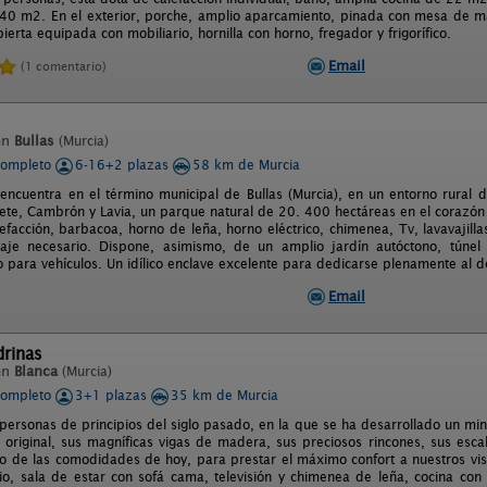
0 m2. En el exterior, porche, amplio aparcamiento, pinada con mesa de ma
erta equipada con mobiliario, hornilla con horno, fregador y frigorífico.
Email
(1 comentario)
en
Bullas
(Murcia)
completo
6-16+2 plazas
58 km de Murcia
 encuentra en el término municipal de Bullas (Murcia), en un entorno rural d
rete, Cambrón y Lavia, un parque natural de 20. 400 hectáreas en el corazón
facción, barbacoa, horno de leña, horno eléctrico, chimenea, Tv, lavavajilla
aje necesario. Dispone, asimismo, de un amplio jardín autóctono, túnel 
para vehículos. Un idílico enclave excelente para dedicarse plenamente al des
Email
drinas
en
Blanca
(Murcia)
completo
3+1 plazas
35 km de Murcia
personas de principios del siglo pasado, en la que se ha desarrollado un mi
 original, sus magníficas vigas de madera, sus preciosos rincones, sus escal
 de las comodidades de hoy, para prestar el máximo confort a nuestros vis
o, sala de estar con sofá cama, televisión y chimenea de leña, cocina con h