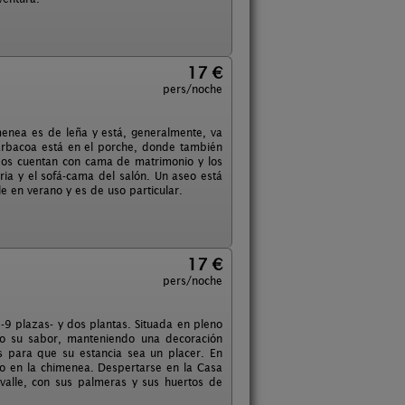
17 €
pers/noche
menea es de leña y está, generalmente, va
barbacoa está en el porche, donde también
 dos cuentan con cama de matrimonio y los
a y el sofá-cama del salón. Un aseo está
le en verano y es de uso particular.
17 €
pers/noche
9 plazas- y dos plantas. Situada en pleno
do su sabor, manteniendo una decoración
s para que su estancia sea un placer. En
go en la chimenea. Despertarse en la Casa
 valle, con sus palmeras y sus huertos de