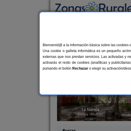
Busca por alojamiento
Alojamientos
>
Casa rurales con chimenea
> 
Casas rurales con c
Bienvenid@ a la información básica sobre las cookies 
Una cookie o galleta informática es un pequeño archiv
No hay nada más romántico y cálido qu
externas que nos prestan servicios. Las activadas y n
alojamientos rurales en Murcia con ch
activarás el resto de cookies (analíticas y publicita
fuego y el olor a leña del campo. Tam
pulsando el botón
Rechazar
o elegir su activación/de
en Murcia
.
la
Finca El Campillo
5 pers.
4-22+
17 €
rcia)
Blanca (Murcia)
desde
desd
Buscar