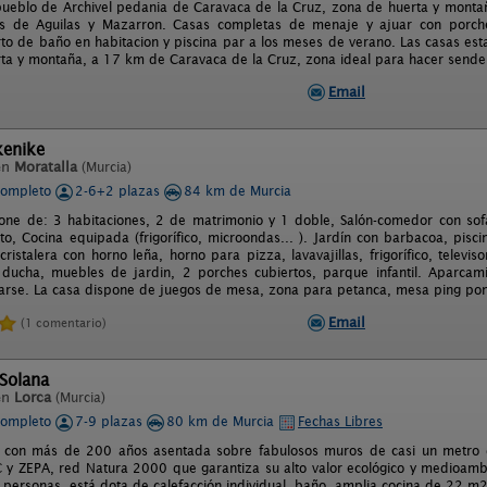
pueblo de Archivel pedania de Caravaca de la Cruz, zona de huerta y monta
s de Aguilas y Mazarron. Casas completas de menaje y ajuar con porche, 
rto de baño en habitacion y piscina par a los meses de verano. Las casas esta
ta y montaña, a 17 km de Caravaca de la Cruz, zona ideal para hacer sender
Email
kenike
en
Moratalla
(Murcia)
completo
2-6+2 plazas
84 km de Murcia
one de: 3 habitaciones, 2 de matrimonio y 1 doble, Salón-comedor con sofa
o, Cocina equipada (frigorífico, microondas... ). Jardín con barbacoa, pisci
ristalera con horno leña, horno para pizza, lavavajillas, frigorífico, televis
 ducha, muebles de jardin, 2 porches cubiertos, parque infantil. Aparcam
jarse. La casa dispone de juegos de mesa, zona para petanca, mesa ping pong,
Email
(1 comentario)
 Solana
en
Lorca
(Murcia)
completo
7-9 plazas
80 km de Murcia
Fechas Libres
a con más de 200 años asentada sobre fabulosos muros de casi un metro 
C y ZEPA, red Natura 2000 que garantiza su alto valor ecológico y medioamb
7 personas, está dota de calefacción individual, baño, amplia cocina de 22 m