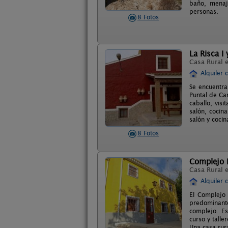
baño, menaj
personas.
8 Fotos
La Risca I y
Casa Rural 
Alquiler 
Se encuentra
Puntal de Ca
caballo, vis
salón, cocin
salón y cocin
8 Fotos
Complejo R
Casa Rural 
Alquiler 
El Complejo 
predominante
complejo. Es
curso y tall
Una casa rur