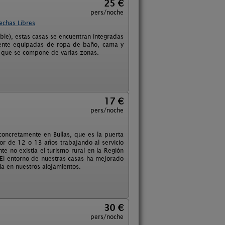
25 €
pers/noche
echas Libres
le), estas casas se encuentran integradas
lmente equipadas de ropa de baño, cama y
s que se compone de varias zonas.
17 €
pers/noche
oncretamente en Bullas, que es la puerta
or de 12 o 13 años trabajando al servicio
e no existia el turismo rural en la Región
. El entorno de nuestras casas ha mejorado
ia en nuestros alojamientos.
30 €
pers/noche