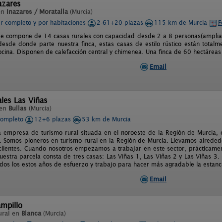
azares
en
Inazares / Moratalla
(Murcia)
er completo y por habitaciones
2-61+20 plazas
115 km de Murcia
F
se compone de 14 casas rurales con capacidad desde 2 a 8 personas(ampliab
desde donde parte nuestra finca, estas casas de estilo rústico están tota
cina. Disponen de calefacción central y chimenea. Una finca de 60 hectárea
Email
les Las Viñas
 en
Bullas
(Murcia)
completo
12+6 plazas
53 km de Murcia
empresa de turismo rural situada en el noroeste de la Región de Murcia, c
. Somos pioneros en turismo rural en la Región de Murcia. Llevamos alreded
clientes. Cuando nosotros empezamos a trabajar en este sector, prácticament
uestra parcela consta de tres casas: Las Viñas 1, Las Viñas 2 y Las Viñas 3
dos los estos años de esfuerzo y trabajo para hacer más agradable la estanc
Email
ampillo
ural en
Blanca
(Murcia)