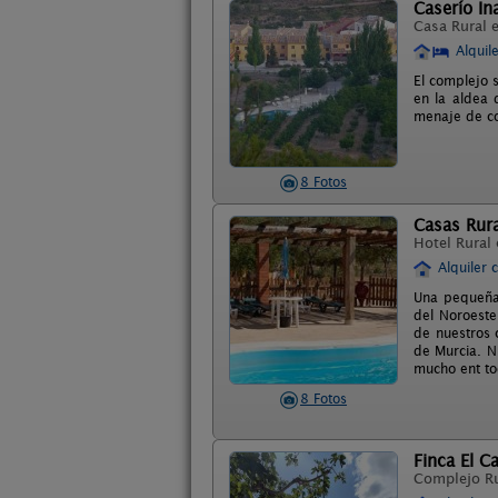
Caserío In
Casa Rural 
Alquil
El complejo 
en la aldea 
menaje de co
8 Fotos
Casas Rura
Hotel Rural
Alquiler 
Una pequeña 
del Noroeste
de nuestros 
de Murcia. N
mucho ent to
8 Fotos
Finca El C
Complejo R