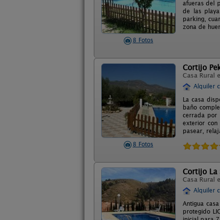
afueras del 
de las playa
parking, cua
zona de huer
8 Fotos
Cortijo Pe
Casa Rural 
Alquiler 
La casa disp
baño complet
cerrada por c
exterior con
pasear, rela
8 Fotos
Cortijo La
Casa Rural 
Alquiler 
Antigua cas
protegido LI
inicial para 