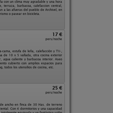
ña con un clima muy agradable y una hora
terraza, barbacoa, calefaccion central,
n a las afueras del pueblo de Archivel, en
ismo o pasear en bicicleta.
17 €
pers/noche
-cama, estufa de leña, calefacción y TV-,
na de 10 x 5 vallada, otra cocina exterior
or, agua caliente y barbacoa interior. Aseo
iento cubierto con amplios espacios para
 todos los utensilios de cocina, etc.
25 €
pers/noche
de ancho en finca de 30 Has. de terreno
iental. Con 4 dormitorios y una capacidad
2 totalmente equipada y un fantástico salón