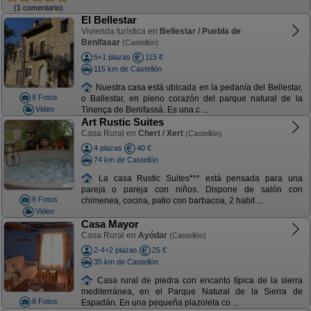
(1 comentario)
El Bellestar
Vivienda turística en
Bellestar / Puebla de
Benifasar
(Castellón)
5+1 plazas
115 €
115 km de Castellón
Nuestra casa está ubicada en la pedanía del Bellestar,
8 Fotos
o Ballestar, en pleno corazón del parque natural de la
Video
Tinença de Benifassà. Es una c ...
Art Rustic Suites
Casa Rural en
Chert / Xert
(Castellón)
4 plazas
40 €
74 km de Castellón
La casa Rustic Suites*** está pensada para una
pareja o pareja con niños. Dispone de salón con
8 Fotos
chimenea, cocina, patio con barbacoa, 2 habit ...
Video
Casa Mayor
Casa Rural en
Ayódar
(Castellón)
2-4+2 plazas
25 €
35 km de Castellón
Casa rural de piedra con encanto típica de la sierra
mediterránea, en el Parque Natural de la Sierra de
8 Fotos
Espadán. En una pequeña plazoleta co ...