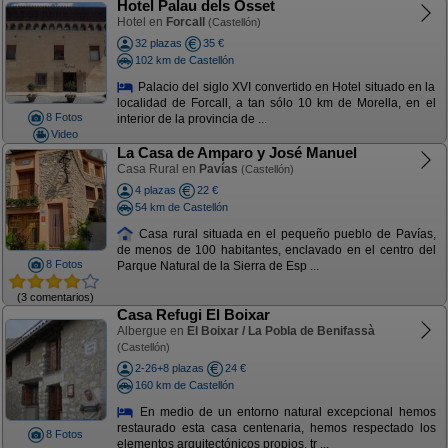
Hotel Palau dels Osset
Hotel en
Forcall
(Castellón)
32 plazas
35 €
102 km de Castellón
Palacio del siglo XVI convertido en Hotel situado en la
localidad de Forcall, a tan sólo 10 km de Morella, en el
8 Fotos
interior de la provincia de ...
Video
La Casa de Amparo y José Manuel
Casa Rural en
Pavías
(Castellón)
4 plazas
22 €
54 km de Castellón
Casa rural situada en el pequeño pueblo de Pavías,
de menos de 100 habitantes, enclavado en el centro del
8 Fotos
Parque Natural de la Sierra de Esp ...
(3 comentarios)
Casa Refugi El Boixar
Albergue en
El Boixar / La Pobla de Benifassà
(Castellón)
2-26+8 plazas
24 €
160 km de Castellón
En medio de un entorno natural excepcional hemos
restaurado esta casa centenaria, hemos respectado los
8 Fotos
elementos arquitectónicos propios, tr ...