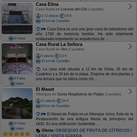
Casa Elina
Casa Rural en
Lucena del Cid
(Castellón)
2-12 plazas
19 €
33 km de Castellón
Casa Elina es una una gran casa de labradores del
año 1700 de herencia familiar. Ha sido totalmente
8 Fotos
restaurada respetando su arquitectura de ...
Casa Rural La Señora
Casa Rural en
Veo
(Castellón)
5 plazas
12 €
32 km de Castellón
La casa está situada a 12 km de Onda, 35 km de
Castellon y a 35 km de la playa. Dispone de dos plantas y
8 Fotos
una terraza que se utiliza como chi ...
Video
El Maset
Albergue en
Santa Magdalena de Pulpis
(Castellón)
21 plazas
34 €
59 km de Castellón
El Maset de Pulpis es un Albergue único, fruto de la
Restauración de una antigua Masia de principios del
8 Fotos
1800. Es una edificación Sostenible ...
Video
OBSEQUIO DE FRUTA DE CÍTRICOS /
Oferta:
LEÑA / VISITA GUIADA