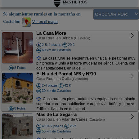
MÁS FILTROS
56 alojamientos rurales en la montaña en
Castellón
Ver en el mapa
La Casa Mora
Casa Rural en
Jérica
(Castellón)
2-5+1 plazas
20 €
60 km de Castellón
La casa rural se encuentra en una calle peatonal muy
pintoresca y junto a la torre mudejar de Jérica. Cuenta con
8 Fotos
dos habitaciones, en la del ...
El Niu del Pardal Nº8 y Nº10
Casa Rural en
Culla
(Castellón)
2-4 plazas
42 €
30 km de Castellón
Casa rural en plena naturaleza equipada en su planta
superior con una habitacion con jacuzzi, baño y terraza.
8 Fotos
Edificio dividido en dos apart ...
Mas de La Segarra
Casa Rural en
Vilar de Canes
(Castellón)
4-10+2 plazas
25 €
55 km de Castellón