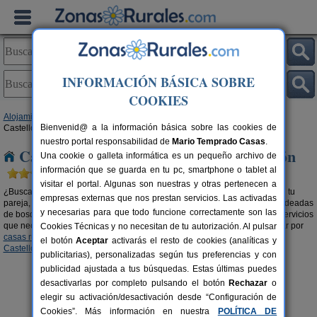
INFORMACIÓN BÁSICA SOBRE
COOKIES
Alojamientos
>
Casas rurales en la montaña
>
Comunidad Valenciana
>
Bienvenid@ a la información básica sobre las cookies de
Castellón
nuestro portal responsabilidad de
Mario Temprado Casas
.
Casas rurales en la montaña en Castellón
Una cookie o galleta informática es un pequeño archivo de
información que se guarda en tu pc, smartphone o tablet al
visitar el portal. Algunas son nuestras y otras pertenecen a
¿Buscas una
casa rural en la montaña en Castellón
? Tanto si viajas con tu
empresas externas que nos prestan servicios. Las activadas
pareja, con amigos o en familia, alquilar una casa rural en las alturas y rodeadas
y necesarias para que todo funcione correctamente son las
de bosque es una experiencia única e inolvidable. Casas con todos los servicios
que necesitas y en mitad de un paraje de ensueño. También puedes optar por
Cookies Técnicas y no necesitan de tu autorización. Al pulsar
casas rurales con piscina en Castellón
o
casas rurales en el campo en
el botón
Aceptar
activarás el resto de cookies (analíticas y
Castellón
, tú eliges.
publicitarias), personalizadas según tus preferencias y con
publicidad ajustada a tus búsquedas. Estas últimas puedes
desactivarlas por completo pulsando el botón
Rechazar
o
elegir su activación/desactivación desde “Configuración de
Cookies”. Más información en nuestra
POLÍTICA DE