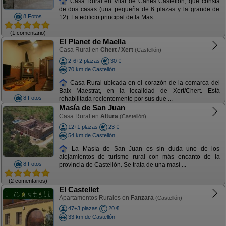
Casa Rural en Vilar de Canes Castellón, que consta
de dos casas (una pequeña de 6 plazas y la grande de
8 Fotos
12). La edificio principal de la Mas ...
(1 comentario)
El Planet de Maella
Casa Rural en
Chert / Xert
(Castellón)
2-6+2 plazas
30 €
70 km de Castellón
Casa Rural ubicada en el corazón de la comarca del
Baix Maestrat, en la localidad de Xert/Chert. Está
8 Fotos
rehabilitada recientemente por sus due ...
Masía de San Juan
Casa Rural en
Altura
(Castellón)
12+1 plazas
23 €
54 km de Castellón
La Masía de San Juan es sin duda uno de los
alojamientos de turismo rural con más encanto de la
8 Fotos
provincia de Castellón. Se trata de una masí ...
(2 comentarios)
El Castellet
Apartamentos Rurales en
Fanzara
(Castellón)
47+3 plazas
20 €
33 km de Castellón