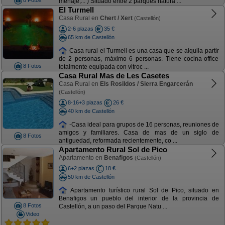
8 Fotos
menaje,... ) Situado entre 2 parques natura ...
El Turmell
Casa Rural en
Chert / Xert
(Castellón)
2-6 plazas
35 €
65 km de Castellón
Casa rural el Turmell es una casa que se alquila partir
de 2 personas, máximo 6 personas. Tiene cocina-office
8 Fotos
totalmente equipada con vitroc ...
Casa Rural Mas de Les Casetes
Casa Rural en
Els Rosildos / Sierra Engarcerán
(Castellón)
8-16+3 plazas
26 €
40 km de Castellón
-Casa ideal para grupos de 16 personas, reuniones de
amigos y familiares. Casa de mas de un siglo de
8 Fotos
antiguedad, reformada recientemente, co ...
Apartamento Rural Sol de Pico
Apartamento en
Benafigos
(Castellón)
6+2 plazas
18 €
50 km de Castellón
Apartamento turístico rural Sol de Pico, situado en
Benafigos un pueblo del interior de la provincia de
8 Fotos
Castellón, a un paso del Parque Natu ...
Video