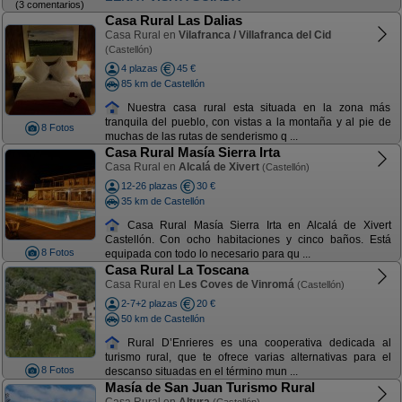
(3 comentarios)
Casa Rural Las Dalias
Casa Rural en
Vilafranca / Villafranca del Cid
(Castellón)
4 plazas
45 €
85 km de Castellón
Nuestra casa rural esta situada en la zona más
tranquila del pueblo, con vistas a la montaña y al pie de
8 Fotos
muchas de las rutas de senderismo q ...
Casa Rural Masía Sierra Irta
Casa Rural en
Alcalá de Xivert
(Castellón)
12-26 plazas
30 €
35 km de Castellón
Casa Rural Masía Sierra Irta en Alcalá de Xivert
Castellón. Con ocho habitaciones y cinco baños. Está
8 Fotos
equipada con todo lo necesario para qu ...
Casa Rural La Toscana
Casa Rural en
Les Coves de Vinromá
(Castellón)
2-7+2 plazas
20 €
50 km de Castellón
Rural D’Enrieres es una cooperativa dedicada al
turismo rural, que te ofrece varias alternativas para el
8 Fotos
descanso situadas en el término mun ...
Masía de San Juan Turismo Rural