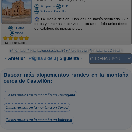
Casa Rural en
Altura
(Castellón)
8+1 plazas
45 €
62 km de Castellón
La Masía de San Juan es una masía fortificada. Sus
torres y almenas la convierten en un edificio único dentro
8 Fotos
del catálogo de masías protegi ...
Video
(3 comentarios)
Casas rurales en la montaña en Castellón
desde
12
€ persona/noche.
« Anterior
|
Página 2 de 3
|
Siguiente »
Buscar más alojamientos rurales en la montaña
cerca de Castellón:
Casas rurales en la montaña en
Tarragona
Casas rurales en la montaña en
Teruel
Casas rurales en la montaña en
Valencia