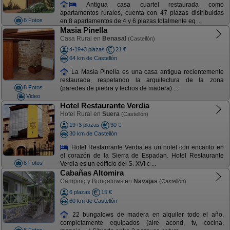
Antigua casa cuartel restaurada como
apartamentos rurales, cuenta con 47 plazas distribuidas
8 Fotos
en 8 apartamentos de 4 y 6 plazas totalmente eq ...
Masia Pinella
Casa Rural en
Benasal
(Castellón)
4-19+3 plazas
21 €
64 km de Castellón
La Masía Pinella es una casa antigua recientemente
restaurada, respetando la arquitectura de la zona
8 Fotos
(paredes de piedra y techos de madera) ...
Video
Hotel Restaurante Verdia
Hotel Rural en
Suera
(Castellón)
19+3 plazas
30 €
30 km de Castellón
Hotel Restaurante Verdia es un hotel con encanto en
el corazón de la Sierra de Espadan. Hotel Restaurante
8 Fotos
Verdia es un edificio del S. XVI c ...
Cabañas Altomira
Camping y Bungalows en
Navajas
(Castellón)
6 plazas
15 €
60 km de Castellón
22 bungalows de madera en alquiler todo el año,
completamente equipados (aire acond, tv, cocina,