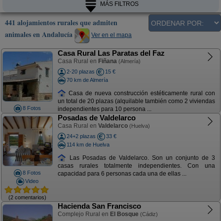
MÁS FILTROS
441 alojamientos rurales que admiten
animales en Andalucía
Ver en el mapa
Casa Rural Las Paratas del Faz
Casa Rural en
Fiñana
(Almería)
2-20 plazas
15 €
70 km de Almería
Casa de nueva construcción estéticamente rural con
un total de 20 plazas (alquilable también como 2 viviendas
8 Fotos
independientes para 10 persona ...
Posadas de Valdelarco
Casa Rural en
Valdelarco
(Huelva)
24+2 plazas
33 €
114 km de Huelva
Las Posadas de Valdelarco. Son un conjunto de 3
casas rurales totalmente independientes. Con una
8 Fotos
capacidad para 6 personas cada una de ellas ...
Video
(2 comentarios)
Hacienda San Francisco
Complejo Rural en
El Bosque
(Cádiz)