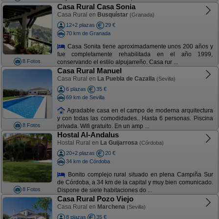
Casa Rural Casa Sonia
Casa Rural en
Busquístar
(Granada)
12+2 plazas
29 €
70 km de Granada
Casa Sonita tiene aproximadamente unos 200 años y
fue completamente rehabilitada en el año 1999,
8 Fotos
conservando el estilo alpujarreño. Casa rur ...
Casa Rural Manuel
Casa Rural en
La Puebla de Cazalla
(Sevilla)
6 plazas
35 €
69 km de Sevilla
Agradable casa en el campo de moderna arquitectura
y con todas las comodidades.. Hasta 6 personas. Piscina
8 Fotos
privada. Wifi gratuito. En un amp ...
Hostal Al-Andalus
Hostal Rural en
La Guijarrosa
(Córdoba)
20+2 plazas
20 €
34 km de Córdoba
Bonito complejo rural situado en plena Campiña Sur
de Córdoba, a 34 km de la capital y muy bien comunicado.
8 Fotos
Dispone de siete habitaciones do ...
Casa Rural Pozo Viejo
Casa Rural en
Marchena
(Sevilla)
8 plazas
35 €