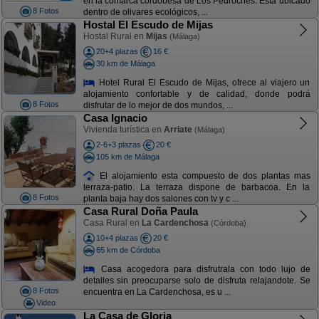
en la comarca cordobesa de Los Pedroches. Está ubicado
8 Fotos
dentro de olivares ecológicos, ...
Hostal El Escudo de Mijas
Hostal Rural en
Mijas
(Málaga)
20+4 plazas
16 €
30 km de Málaga
Hotel Rural El Escudo de Mijas, ofrece al viajero un
alojamiento confortable y de calidad, donde podrá
8 Fotos
disfrutar de lo mejor de dos mundos, ...
Casa Ignacio
Vivienda turística en
Arriate
(Málaga)
2-6+3 plazas
20 €
105 km de Málaga
El alojamiento esta compuesto de dos plantas mas
terraza-patio. La terraza dispone de barbacoa. En la
8 Fotos
planta baja hay dos salones con tv y c ...
Casa Rural Doña Paula
Casa Rural en
La Cardenchosa
(Córdoba)
10+4 plazas
20 €
65 km de Córdoba
Casa acogedora para disfrutrala con todo lujo de
detalles sin preocuparse solo de disfruta relajandote. Se
8 Fotos
encuentra en La Cardenchosa, es u ...
Video
La Casa de Gloria