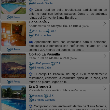
62 km de Sevilla
Casa rural de bella arquitectura tradicional en un
entorno rural con bellos paisajes. Junto a las antiguas
8 Fotos
ruinas del Convento Santa Eulalia ...
Capellanía 7
Apartamento en
Arroyo Frío / La Iruela
(Jaén)
2-8 plazas
20 €
123 km de Jaén
Apartamento rural con capacidad para 6 personas,
ampliable a 8 personas con sofá-cama, situado en una
8 Fotos
colina a 300 metros del pueblo. Es una ...
Cortijo La Pasailla
Casa Rural en
Alcalá La Real
(Jaén)
4-10+2 plazas
20 €
55 km de Jaén
El cortijo La Pasailla, del siglo XVIII, recientemente
restaurado, conserva la estructura típica de la zona, con
8 Fotos
muros de piedra, vigas de m ...
Era Grande 2
Vivienda turística en
Pozoblanco
(Córdoba)
6 plazas
15 €
52 km de Córdoba
Cortijo tradicional enclavado dentro de Sierra Morena,