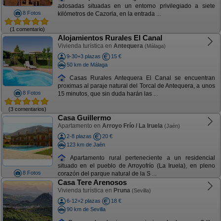
adosadas situadas en un entorno privilegiado a siete
8 Fotos
kilómetros de Cazorla, en la entrada ...
(1 comentario)
Alojamientos Rurales El Canal
Vivienda turística en
Antequera
(Málaga)
9-30+3 plazas
15 €
50 km de Málaga
Casas Rurales Antequera El Canal se encuentran
proximas al paraje natural del Torcal de Antequera, a unos
8 Fotos
15 minutos, que sin duda harán las ...
(3 comentarios)
Casa Guillermo
Apartamento en
Arroyo Frío / La Iruela
(Jaén)
2-8 plazas
20 €
123 km de Jaén
Apartamento rural perteneciente a un residencial
situado en el pueblo de Arroyofrío (La Iruela), en pleno
8 Fotos
corazón del parque natural de la S ...
Casa Tere Arenosos
Vivienda turística en
Pruna
(Sevilla)
6-12+2 plazas
18 €
90 km de Sevilla