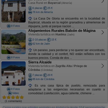
Casa Rural en
Bayarcal
(Almería)
6 plazas
25 €
76 km de Almería
La Casa De Gloria se encuentra en la localidad de
Bayárcal, situada en la región granadina y almeriense de
8 Fotos
Alpujarra, junto al parque nacion ...
Alojamientos Rurales Balcón de Mágina
Vivienda turística en
Huelma
(Jaén)
2-10 plazas
15 €
62 km de Jaén
Un paraiso, para perderse y no querer ser encontrado,
donde la calidad y el confort, NO están reñidos con los
8 Fotos
buenos precios. Consta de dos ...
Sierra Alcaide
Vivienda turística en
Zagrilla Alta / Priego de
Córdoba
(Córdoba)
7 plazas
20 €
85 km de Córdoba
Es una casa típica de pueblo, remozada para
8 Fotos
adaptarse a las exigencias necesarias en cuanto a
Video
comodidad (calefacción, agua caliente, chimene ...
(1 comentario)
Casas rurales que admiten animales en Andalucía
desde
10
€ persona/noche.