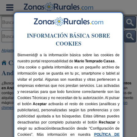
INFORMACIÓN BÁSICA SOBRE
COOKIES
Alojamientos
>
Casas rurales que admiten animales
> Andalucía
Bienvenid@ a la información básica sobre las cookies de
Casas rurales que admiten animales en
nuestro portal responsabilidad de
Mario Temprado Casas
.
Una cookie o galleta informática es un pequeño archivo de
Andalucía
información que se guarda en tu pc, smartphone o tablet al
visitar el portal. Algunas son nuestras y otras pertenecen a
¿Buscas casas rurales que admiten animales? Aquí encontrarás
alojamientos
empresas externas que nos prestan servicios. Las activadas
en Andalucía que aceptan mascotas
, son parte de la familia y por ello, van
y necesarias para que todo funcione correctamente son las
contigo de vacaciones. También tienen derecho de disfrutar de las ventajas de
alquilar una casa rural y de los encantos del entorno. ¿Te imaginas el momento
Cookies Técnicas y no necesitan de tu autorización. Al pulsar
mágico con tu mascota al lado de la chimena?, encuentra
casas rurales con
el botón
Aceptar
activarás el resto de cookies (analíticas y
chimenea en Andalucía
y filtra por las que admitan animales.
publicitarias), personalizadas según tus preferencias y con
publicidad ajustada a tus búsquedas. Estas últimas puedes
desactivarlas por completo pulsando el botón
Rechazar
o
elegir su activación/desactivación desde “Configuración de
Cookies”. Más información en nuestra
POLÍTICA DE