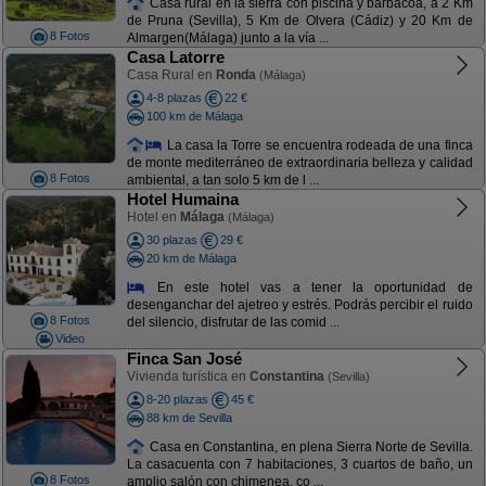
Casa rural en la sierra con piscina y barbacoa, a 2 Km
de Pruna (Sevilla), 5 Km de Olvera (Cádiz) y 20 Km de
8 Fotos
Almargen(Málaga) junto a la vía ...
Casa Latorre
Casa Rural en
Ronda
(Málaga)
4-8 plazas
22 €
100 km de Málaga
La casa la Torre se encuentra rodeada de una finca
de monte mediterráneo de extraordinaria belleza y calidad
8 Fotos
ambiental, a tan solo 5 km de l ...
Hotel Humaina
Hotel en
Málaga
(Málaga)
30 plazas
29 €
20 km de Málaga
En este hotel vas a tener la oportunidad de
desenganchar del ajetreo y estrés. Podrás percibir el ruido
8 Fotos
del silencio, disfrutar de las comid ...
Video
Finca San José
Vivienda turística en
Constantina
(Sevilla)
8-20 plazas
45 €
88 km de Sevilla
Casa en Constantina, en plena Sierra Norte de Sevilla.
La casacuenta con 7 habitaciones, 3 cuartos de baño, un
8 Fotos
amplio salón con chimenea, co ...