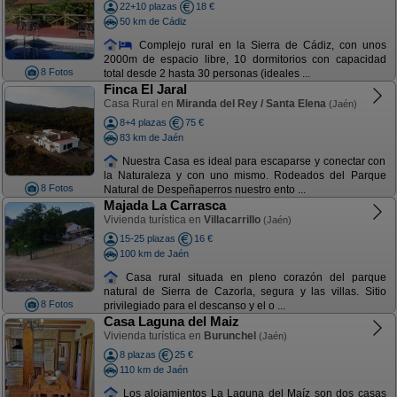
22+10 plazas
18 €
50 km de Cádiz
Complejo rural en la Sierra de Cádiz, con unos
2000m de espacio libre, 10 dormitorios con capacidad
8 Fotos
total desde 2 hasta 30 personas (ideales ...
Finca El Jaral
Casa Rural en
Miranda del Rey / Santa Elena
(Jaén)
8+4 plazas
75 €
83 km de Jaén
Nuestra Casa es ideal para escaparse y conectar con
la Naturaleza y con uno mismo. Rodeados del Parque
8 Fotos
Natural de Despeñaperros nuestro ento ...
Majada La Carrasca
Vivienda turística en
Villacarrillo
(Jaén)
15-25 plazas
16 €
100 km de Jaén
Casa rural situada en pleno corazón del parque
natural de Sierra de Cazorla, segura y las villas. Sitio
8 Fotos
privilegiado para el descanso y el o ...
Casa Laguna del Maiz
Vivienda turística en
Burunchel
(Jaén)
8 plazas
25 €
110 km de Jaén
Los alojamientos La Laguna del Maíz son dos casas