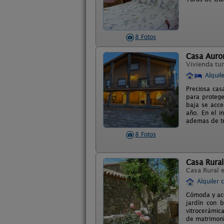
8 Fotos
Casa Auro
Vivienda tur
Alquil
Preciosa cas
para protege
baja se acce
año. En el i
ademas de tr
8 Fotos
Casa Rural
Casa Rural 
Alquiler 
Cómoda y aco
jardín con 
vitrocerámica
de matrimoni