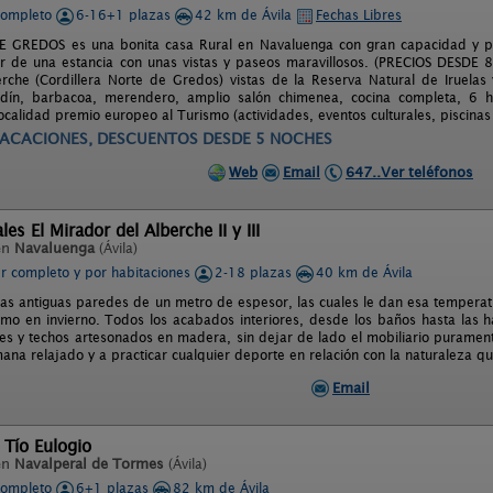
completo
6-16+1 plazas
42 km de Ávila
Fechas Libres
E GREDOS es una bonita casa Rural en Navaluenga con gran capacidad y pr
ar de una estancia con unas vistas y paseos maravillosos. (PRECIOS DESDE 8
erche (Cordillera Norte de Gredos) vistas de la Reserva Natural de Iruelas
ardín, barbacoa, merendero, amplio salón chimenea, cocina completa, 6 h
ocalidad premio europeo al Turismo (actividades, eventos culturales, piscina
ACACIONES, DESCUENTOS DESDE 5 NOCHES
Web
Email
647..Ver teléfonos
es El Mirador del Alberche II y III
en
Navaluenga
(Ávila)
er completo y por habitaciones
2-18 plazas
40 km de Ávila
as antiguas paredes de un metro de espesor, las cuales le dan esa tempera
mo en invierno. Todos los acabados interiores, desde los baños hasta las ha
es y techos artesonados en madera, sin dejar de lado el mobiliario puramente
ana relajado y a practicar cualquier deporte en relación con la naturaleza qu
Email
 Tío Eulogio
en
Navalperal de Tormes
(Ávila)
completo
6+1 plazas
82 km de Ávila