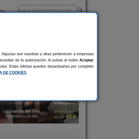
ios
-
al. Algunas son nuestras y otras pertenecen a empresas
te de la familia y por ello, van contigo
cesitan de tu autorización. Al pulsar el botón
Aceptar
l entorno. ¿Te imaginas el momento
uedas. Estas últimas puedes desactivarlas por completo
dmitan animales.
CA DE COOKIES
.
Hostería del Mudéjar
El Corral de Las Pi
24+6 pers.
30 €
Velayos (Ávila)
El Barrio (Ávila)
desde