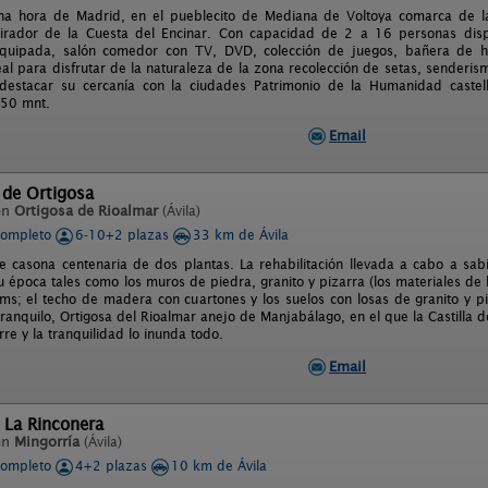
na hora de Madrid, en el pueblecito de Mediana de Voltoya comarca de la
Mirador de la Cuesta del Encinar. Con capacidad de 2 a 16 personas disp
equipada, salón comedor con TV, DVD, colección de juegos, bañera de h
deal para disfrutar de la naturaleza de la zona recolección de setas, sender
 destacar su cercanía con la ciudades Patrimonio de la Humanidad castel
 50 mnt.
Email
 de Ortigosa
en
Ortigosa de Rioalmar
(Ávila)
completo
6-10+2 plazas
33 km de Ávila
e casona centenaria de dos plantas. La rehabilitación llevada a cabo a sabi
 época tales como los muros de piedra, granito y pizarra (los materiales de 
s; el techo de madera con cuartones y los suelos con losas de granito y p
ranquilo, Ortigosa del Rioalmar anejo de Manjabálago, en el que la Castilla d
re y la tranquilidad lo inunda todo.
Email
 La Rinconera
en
Mingorría
(Ávila)
completo
4+2 plazas
10 km de Ávila