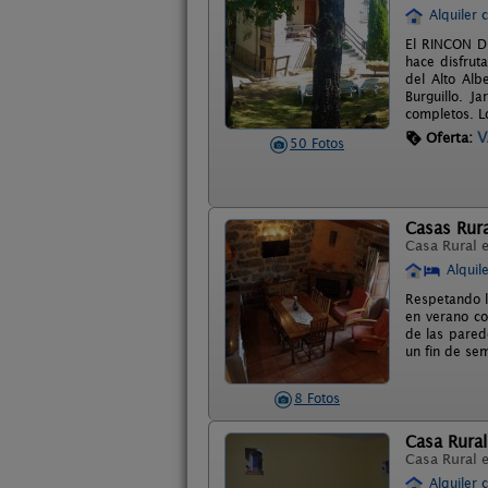
Alquiler 
El RINCON D
hace disfrut
del Alto Alb
Burguillo. J
completos. L
V
Oferta:
50 Fotos
Casas Rural
Casa Rural 
Alquil
Respetando l
en verano co
de las pared
un fin de sem
8 Fotos
Casa Rural
Casa Rural 
Alquiler 