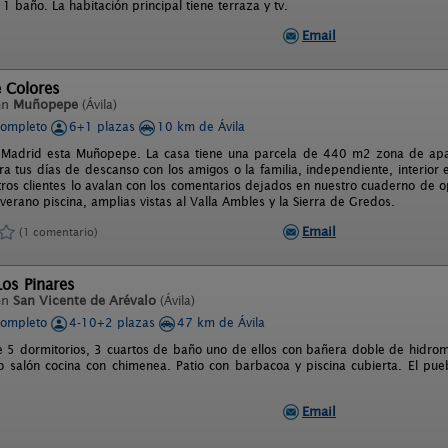
1 baño. La habitación principal tiene terraza y tv.
Email
 Colores
en
Muñopepe
(Ávila)
completo
6+1 plazas
10 km de Ávila
 Madrid esta Muñopepe. La casa tiene una parcela de 440 m2 zona de apar
ra tus días de descanso con los amigos o la familia, independiente, interio
tros clientes lo avalan con los comentarios dejados en nuestro cuaderno de 
erano piscina, amplias vistas al Valla Ambles y la Sierra de Gredos.
Email
(1 comentario)
Los Pinares
en
San Vicente de Arévalo
(Ávila)
completo
4-10+2 plazas
47 km de Ávila
e 5 dormitorios, 3 cuartos de baño uno de ellos con bañera doble de hidromas
o salón cocina con chimenea. Patio con barbacoa y piscina cubierta. El pu
Email