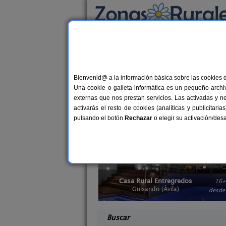
Busca por alojamiento
Alojamientos
>
Casas rurales que admiten a
Casas rurales que ad
Bienvenid@ a la información básica sobre las cookies 
Una cookie o galleta informática es un pequeño archiv
¿Buscas casas rurales que admiten an
externas que nos prestan servicios. Las activadas y n
de vacaciones. También tienen derecho 
activarás el resto de cookies (analíticas y publicita
mágico con tu mascota al lado de la c
pulsando el botón
Rechazar
o elegir su activación/de
tregredos
Casa Rural El Rincón de Gredos
16+4 pers.
6-16+
38 €
vila)
Navaluenga (Ávila)
desde
desd
Buscar