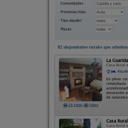
Comunidades:
Provincias/Islas:
Tipo alquiler:
Plazas:
82 alojamientos rurales que admiten
La Guarida
Casa Rural 
Alquil
En pleno cor
rehabilitado
acondiciona
decoración p
de naturaleza
28 Fotos
Video
Casa Rural
Casa Rural 