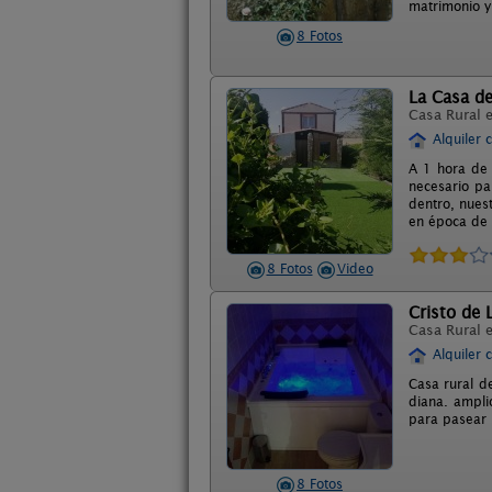
matrimonio y 
8 Fotos
La Casa de
Casa Rural 
Alquiler 
A 1 hora de
necesario pa
dentro, nues
en época de v
8 Fotos
Video
Cristo de 
Casa Rural 
Alquiler 
Casa rural d
diana. ampli
para pasear
8 Fotos