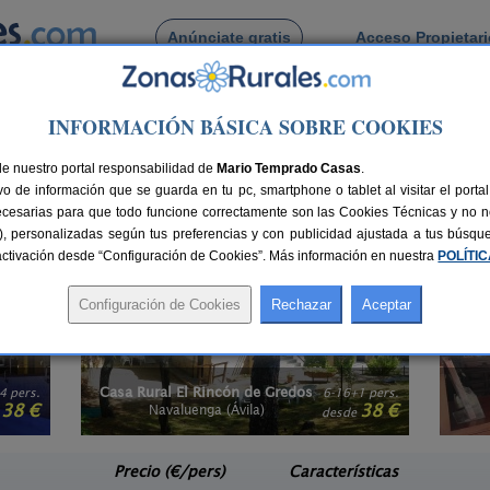
Anúnciate gratis
Acceso Propietar
Busca por pueblo
INFORMACIÓN BÁSICA SOBRE COOKIES
nimales
>
Castilla y León
> Ávila
miten animales en Ávila
de nuestro portal responsabilidad de
Mario Temprado Casas
.
o de información que se guarda en tu pc, smartphone o tablet al visitar el port
imales? Aquí encontrarás
alojamientos en Ávila que aceptan mascotas
, son par
ecesarias para que todo funcione correctamente son las Cookies Técnicas y no ne
de disfrutar de las ventajas de alquilar una casa rural y de los encantos de
rias), personalizadas según tus preferencias y con publicidad ajustada a tus búsq
himena?, encuentra
casas rurales con chimenea en Ávila
y filtra por las que a
sactivación desde “Configuración de Cookies”. Más información en nuestra
POLÍTI
La Guarida del Oso
1 pers.
8-10+5 pers.
38 €
46 €
Candeleda (Ávila)
e
desde
Precio (€/pers)
Características