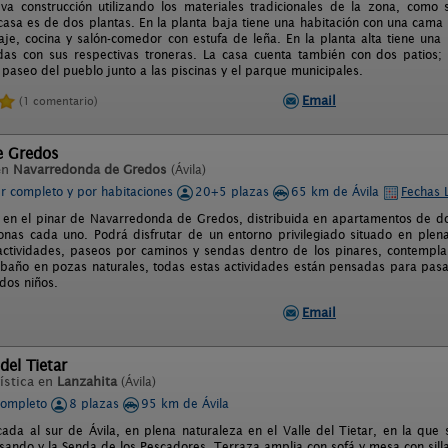
a construcción utilizando los materiales tradicionales de la zona, como s
La casa es de dos plantas. En la planta baja tiene una habitación con una cam
je, cocina y salón-comedor con estufa de leña. En la planta alta tiene un
as con sus respectivas troneras. La casa cuenta también con dos patios;
 paseo del pueblo junto a las piscinas y el parque municipales.
Email
(1 comentario)
e Gredos
en
Navarredonda de Gredos
(Ávila)
er completo y por habitaciones
20+5 plazas
65 km de Ávila
Fechas 
 en el pinar de Navarredonda de Gredos, distribuida en apartamentos de do
onas cada uno. Podrá disfrutar de un entorno privilegiado situado en plen
actividades, paseos por caminos y sendas dentro de los pinares, contemplar
l baño en pozas naturales, todas estas actividades están pensadas para pasa
idos niños.
Email
del Tietar
ística en
Lanzahita
(Ávila)
completo
8 plazas
95 km de Ávila
cada al sur de Ávila, en plena naturaleza en el Valle del Tietar, en la que 
sando y la Senda de los Pescadores. Terraza amplia con sofá y mesa con sill