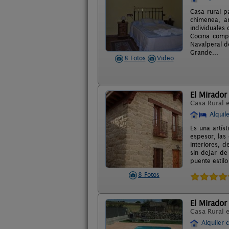
Casa rural p
chimenea, a
individuales 
Cocina compl
Navalperal d
Grande...
8 Fotos
Video
El Mirador
Casa Rural 
Alquil
Es una artís
espesor, las
interiores, 
sin dejar de
puente estilo
8 Fotos
El Mirador
Casa Rural 
Alquiler 