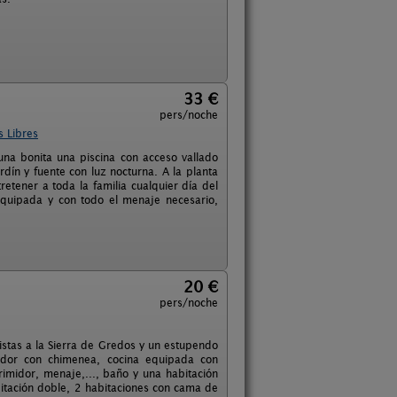
33 €
pers/noche
s Libres
una bonita una piscina con acceso vallado
ín y fuente con luz nocturna. A la planta
etener a toda la familia cualquier día del
equipada y con todo el menaje necesario,
20 €
pers/noche
stas a la Sierra de Gredos y un estupendo
medor con chimenea, cocina equipada con
primidor, menaje,..., baño y una habitación
bitación doble, 2 habitaciones con cama de