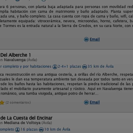
ara 6 personas, con planta baja adaptada para personas con movilidad reduc
mplia habitación con cama de matrimonio y baño adaptado. Planta super
cada una, y baño completo. La casa cuenta con ropa de cama y baño, wifi, cal
etamente equipada: vitrocerámica, nevera, microondas, horno, cafetera, bati
e Tormes es la entrada natural a la Sierra de Gredos, en su cara Norte, con
Email
 Del Alberche 1
en
Navaluenga
(Ávila)
er completo y por habitaciones
2-4+1 plazas
35 km de Ávila
tica reconstrucción en una antigua cestería, a orillas del río Alberche, resp
 cuales le dan esa temperatura ambiente tan deseada por todos tanto en ve
desde los baños hasta las habitaciones, respetan la piedra tradicional de l
 lado el mobiliario puramente artesanal y rústico. Aquí en Navaluenga tiene
 románico, una tumba visigoda, antiguo potro de herrar...
Email
(2 comentarios)
 de La Cuesta del Encinar
en
Mediana de Voltoya
(Ávila)
completo
16 plazas
10 km de Ávila