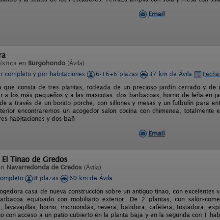
Email
ra
ística en
Burgohondo
(Ávila)
er completo y por habitaciones
6-16+6 plazas
37 km de Ávila
Fecha
a que consta de tres plantas, rodeada de un precioso jardín cerrado y de 
r a los más pequeños y a las mascotas. dos barbacoas, horno de leña en jard
de a través de un bonito porche, con sillones y mesas y un futbolín para entr
nterior encontraremos un acogedor salon cocina con chimenea, totalmente 
es habitaciones y dos bañ
Email
 El Tinao de Gredos
en
Navarredonda de Gredos
(Ávila)
completo
8 plazas
60 km de Ávila
gedora casa de nueva construcción sobre un antiguo tinao, con excelentes vi
barbacoa equipado con mobiliario exterior. De 2 plantas, con salón-co
, lavavajillas, horno, microondas, nevera, batidora, cafetera, tostadora, ex
o con acceso a un patio cubierto en la planta baja y en la segunda con 1 ha