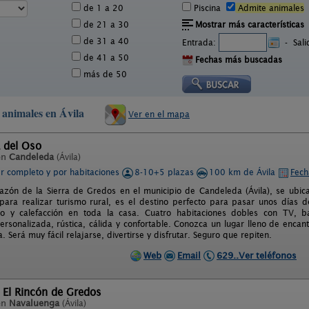
de 1 a 20
Piscina
Admite animales
de 21 a 30
Mostrar más características
de 31 a 40
Entrada:
-
Sal
de 41 a 50
Fechas más buscadas
más de 50
 animales en Ávila
Ver en el mapa
 del Oso
en
Candeleda
(Ávila)
er completo y por habitaciones
8-10+5 plazas
100 km de Ávila
Fech
azón de la Sierra de Gredos en el municipio de Candeleda (Ávila), se ubic
 para realizar turismo rural, es el destino perfecto para pasar unos días d
do y calefacción en toda la casa. Cuatro habitaciones dobles con TV,
ersonalizada, rústica, cálida y confortable. Conozca un lugar lleno de encan
. Será muy fácil relajarse, divertirse y disfrutar. Seguro que repiten.
Web
Email
629..Ver teléfonos
 El Rincón de Gredos
en
Navaluenga
(Ávila)