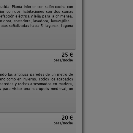
ida. Planta inferior con salón-cocina con
ior con dos habitaciones con dos camas
efacción eléctrica y leña para la chimenea.
dora, tostadora, lavadora, lavavajillas...
 rutas señalizadas hasta 5 Lagunas, Laguna
25 €
pers/noche
etando las antiguas paredes de un metro de
rano como en invierno. Todos los acabados
as paredes y techos artesonados en madera,
s para visitar una necrópolis medieval, un
20 €
pers/noche