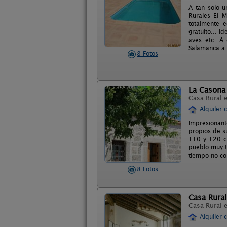
A tan solo u
Rurales El 
totalmente 
gratuito... I
aves etc. A
Salamanca a
8 Fotos
La Casona
Casa Rural 
Alquiler 
Impresionant
propios de su
110 y 120 cm
pueblo muy t
tiempo no cor
8 Fotos
Casa Rural
Casa Rural 
Alquiler 