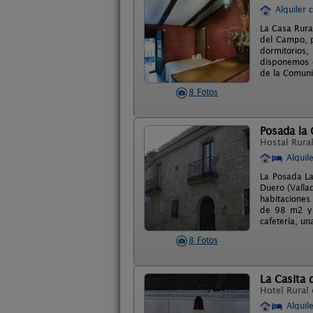
Alquiler 
La Casa Rura
del Campo, p
dormitorios,
disponemos d
de la Comuni
8 Fotos
Posada la
Hostal Rura
Alquil
La Posada La
Duero (Valla
habitaciones
de 98 m2 y u
cafetería, u
8 Fotos
La Casita 
Hotel Rural
Alquil