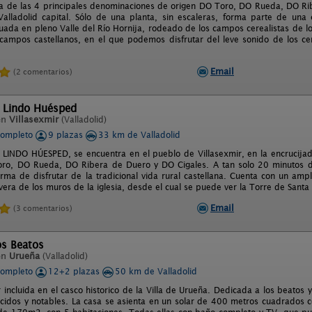
da de las 4 principales denominaciones de origen DO Toro, DO Rueda, DO Ri
alladolid capital. Sólo de una planta, sin escaleras, forma parte de una 
tuada en pleno Valle del Río Hornija, rodeado de los campos cerealistas de l
ampos castellanos, en el que podemos disfrutar del leve sonido de los cen
Email
(2 comentarios)
l Lindo Huésped
en
Villasexmir
(Valladolid)
completo
9 plazas
33 km de Valladolid
l LINDO HÚESPED, se encuentra en el pueblo de Villasexmir, en la encrucija
ro, DO Rueda, DO Ribera de Duero y DO Cigales. A tan solo 20 minutos de 
rma de disfrutar de la tradicional vida rural castellana. Cuenta con un am
era de los muros de la iglesia, desde el cual se puede ver la Torre de Santa 
Email
(3 comentarios)
os Beatos
en
Urueña
(Valladolid)
completo
12+2 plazas
50 km de Valladolid
 incluida en el casco historico de la Villa de Urueña. Dedicada a los beatos
cidos y notables. La casa se asienta en un solar de 400 metros cuadrados co