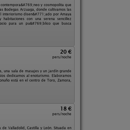
nto contempora&#769;neo y cosmopolita que
 las Bodegas Arzuaga, donde cultivamos las
 El interiorismo disen&#771;ado por Amaya
y habitaciones con una serena sencillez
 ocio para un pu&#769;blico que busca
20 €
pers/noche
s, una sala de masajes y un jardín grande
 Nos dedicamos al enoturismo. Elaboramos
ronuño está en el centro de Toro, Zamora,
18 €
pers/noche
 de Valladolid, Castilla y León. Situada en