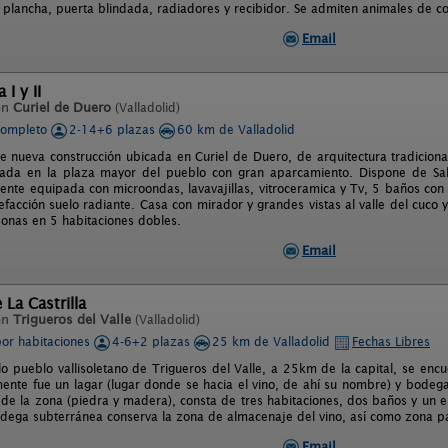
, plancha, puerta blindada, radiadores y recibidor. Se admiten animales de co
Email
I y II
en
Curiel de Duero
(Valladolid)
completo
2-14+6 plazas
60 km de Valladolid
e nueva construcción ubicada en Curiel de Duero, de arquitectura tradicion
tuada en la plaza mayor del pueblo con gran aparcamiento. Dispone de Sa
mente equipada con microondas, lavavajillas, vitroceramica y Tv, 5 baños co
efacción suelo radiante. Casa con mirador y grandes vistas al valle del cuco 
onas en 5 habitaciones dobles.
Email
 La Castrilla
en
Trigueros del Valle
(Valladolid)
por habitaciones
4-6+2 plazas
25 km de Valladolid
Fechas Libres
lo pueblo vallisoletano de Trigueros del Valle, a 25km de la capital, se encue
mente fue un lagar (lugar donde se hacia el vino, de ahí su nombre) y bodeg
s de la zona (piedra y madera), consta de tres habitaciones, dos baños y un
odega subterránea conserva la zona de almacenaje del vino, así como zona 
Email