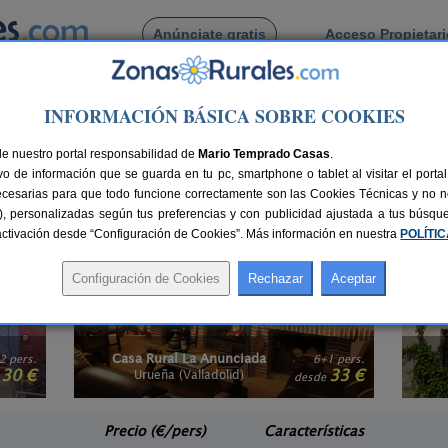
Anúnciate gratis
Acceso Propietar
Busca por pueblo
INFORMACIÓN BÁSICA SOBRE COOKIES
nimales
>
Castilla y León
> Valladolid
miten animales en Valladolid
de nuestro portal responsabilidad de
Mario Temprado Casas
.
o de información que se guarda en tu pc, smartphone o tablet al visitar el port
imales? Aquí encontrarás
alojamientos en Valladolid que aceptan mascotas
, s
ecesarias para que todo funcione correctamente son las Cookies Técnicas y no ne
derecho de disfrutar de las ventajas de alquilar una casa rural y de los enca
rias), personalizadas según tus preferencias y con publicidad ajustada a tus búsq
o de la chimena?, encuentra
casas rurales con chimenea en Valladolid
y filtr
sactivación desde “Configuración de Cookies”. Más información en nuestra
POLÍTI
Lindos Huéspedes
1 pers.
9+1 pers.
33 €
25 €
Villasexmir (Valladolid)
C
e
desde
Precio (€/pers)
Características