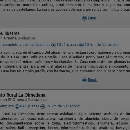
de 170m2, con 5 habitaciones. Todas ellas con baño completo y TV, que pu
coración con materiales nobles, predominando la madera y la piedra, comb
 herrajes castellanos. La casa es aconsejable para personas con niños, o para
Email
s Ilustres
en
Urueña
(Valladolid)
er completo y por habitaciones
10+2 plazas
50 km de Valladolid
a acumulada en el campo del alojamiento y restauración, habiendo sido pioner
 de la Casa Rural Villa de Urueña. Casa diseñada por y para el turismo, q
os avances térmicos, acústicos y funcionales. La Casa consta de dos plantas c
, e independientes, para ser disfrutadas de manera individual o en conjunto.
a Casa hay un amplio jardín, con barbacoa, que comunica con la calle posterio
Email
to Rural La Olmedana
o en
El Olmedo
(Valladolid)
completo
6+1 plazas
35 km de Valladolid
Rural La Olmedana tiene acceso asfaltado, agua caliente, artículos de li
 calentador, campana extractora, carpintería de aluminio, cierre de seg
nto, documentación sobre la zona, electrodomésticos, encimera, equipo a
gran salón, hall - recepción, horno, información turística, lavadora, lavava