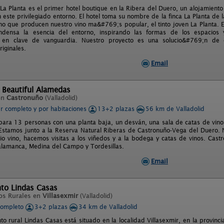
 La Planta es el primer hotel boutique en la Ribera del Duero, un alojamie
 este privilegiado entorno. El hotel toma su nombre de la finca La Planta de
ino que producen nuestro vino ma&#769;s popular, el tinto joven La Planta.
ndensa la esencia del entorno, inspirando las formas de los espacios 
a en clave de vanguardia. Nuestro proyecto es una solucio&#769;n de
iginales.
Email
 Beautiful Alamedas
en
Castronuño
(Valladolid)
er completo y por habitaciones
13+2 plazas
56 km de Valladolid
para 13 personas con una planta baja, un desván, una sala de catas de vino
Estamos junto a la Reserva Natural Riberas de Castronuño-Vega del Duero.
io vino, hacemos visitas a los viñedos y a la bodega y catas de vinos. Cast
Salamanca, Medina del Campo y Tordesillas.
Email
to Lindas Casas
os Rurales en
Villasexmir
(Valladolid)
completo
3+2 plazas
34 km de Valladolid
o rural Lindas Casas está situado en la localidad Villasexmir, en la provincia