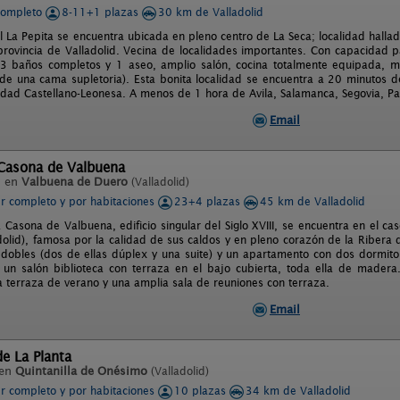
completo
8-11+1 plazas
30 km de Valladolid
l La Pepita se encuentra ubicada en pleno centro de La Seca; localidad hall
rovincia de Valladolid. Vecina de localidades importantes. Con capacidad 
 3 baños completos y 1 aseo, amplio salón, cocina totalmente equipada, 
e una cama supletoria). Esta bonita localidad se encuentra a 20 minutos de l
dad Castellano-Leonesa. A menos de 1 hora de Avila, Salamanca, Segovia, Pa
Email
 Casona de Valbuena
l en
Valbuena de Duero
(Valladolid)
er completo y por habitaciones
23+4 plazas
45 km de Valladolid
 Casona de Valbuena, edificio singular del Siglo XVIII, se encuentra en el c
dolid), famosa por la calidad de sus caldos y en pleno corazón de la Ribera
 dobles (dos de ellas dúplex y una suite) y un apartamento con dos dormit
n salón biblioteca con terraza en el bajo cubierta, toda ella de madera
na terraza de verano y una amplia sala de reuniones con terraza.
Email
de La Planta
 en
Quintanilla de Onésimo
(Valladolid)
er completo y por habitaciones
10 plazas
34 km de Valladolid