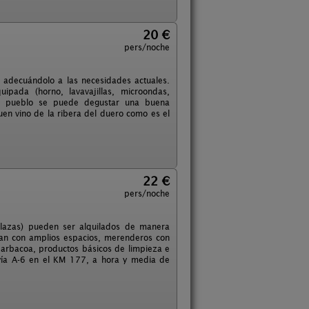
20 €
pers/noche
o adecuándolo a las necesidades actuales.
ipada (horno, lavavajillas, microondas,
 el pueblo se puede degustar una buena
en vino de la ribera del duero como es el
22 €
pers/noche
plazas) pueden ser alquilados de manera
an con amplios espacios, merenderos con
 barbacoa, productos básicos de limpieza e
ovía A-6 en el KM 177, a hora y media de