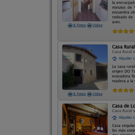
la encrucija
minutos de V
encuentra si
rodeado de c
aves.
8 Fotos
Video
Casa Rura
Casa Rural 
Alquiler 
La casa rura
origen DO To
evocadora fo
madera a la v
8 Fotos
Video
Casa de L
Casa Rural 
Alquiler 
Casa singular
los más cono