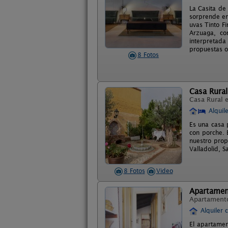
La Casita de
sorprende en
uvas Tinto F
Arzuaga, co
interpretad
propuestas or
8 Fotos
Casa Rural
Casa Rural 
Alquil
Es una casa 
con porche. 
nuestro prop
Valladolid, 
8 Fotos
Video
Apartamen
Apartament
Alquiler 
El apartament