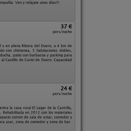
mpañía. Ven y relájate unos días!!!
37 €
pers/noche
al y en plena Ribera del Duero, a 4 km de
lón con chimenea, 5 habitaciones dobles,
n ducha, patio con barbacoa y parking para
y al Castillo de Curiel de Duero. Capacidad
24 €
pers/noche
ntra la casa rural El Lagar de la Castrilla,
a. Rehabilitada en 2012 con los materiales
 espacio común de sala de estar, comedor y
para asar, zona de comedor y zona de bar.