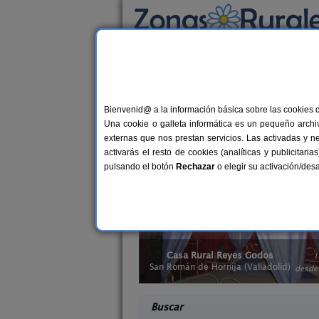
Busca por alojamiento
Alojamientos
>
Casas rurales que admiten a
Casas rurales que ad
Bienvenid@ a la información básica sobre las cookies 
Una cookie o galleta informática es un pequeño archiv
¿Buscas casas rurales que admiten an
externas que nos prestan servicios. Las activadas y n
contigo de vacaciones. También tienen 
activarás el resto de cookies (analíticas y publicita
momento mágico con tu mascota al lad
pulsando el botón
Rechazar
o elegir su activación/de
yes Godos
Casa Rural La Anunciada
12 pers.
6+
30 €
a (Valladolid)
Urueña (Valladolid)
desde
desd
Buscar