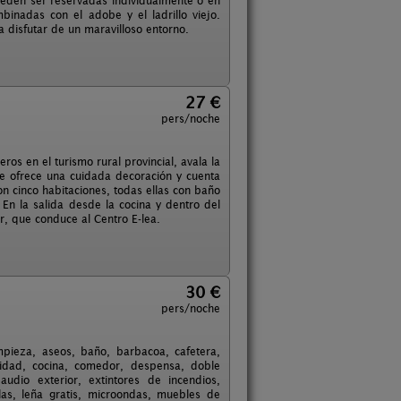
eden ser reservadas individualmente o en
inadas con el adobe y el ladrillo viejo.
 disfutar de un maravilloso entorno.
27 €
pers/noche
os en el turismo rural provincial, avala la
ue ofrece una cuidada decoración y cuenta
on cinco habitaciones, todas ellas con baño
 En la salida desde la cocina y dentro del
r, que conduce al Centro E-lea.
30 €
pers/noche
mpieza, aseos, baño, barbacoa, cafetera,
uridad, cocina, comedor, despensa, doble
udio exterior, extintores de incendios,
jillas, leña gratis, microondas, muebles de