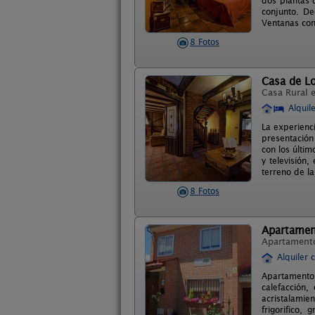
dos plantas 
conjunto. De
Ventanas con
8 Fotos
Casa de Lo
Casa Rural 
Alquil
La experienci
presentación
con los últim
y televisión
terreno de l
8 Fotos
Apartamen
Apartament
Alquiler 
Apartamento 
calefacción,
acristalamie
frigorifico, 