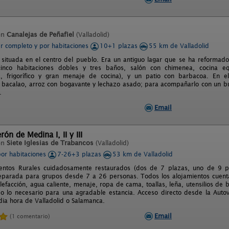
en
Canalejas de Peñafiel
(Valladolid)
er completo y por habitaciones
10+1 plazas
55 km de Valladolid
 situada en el centro del pueblo. Era un antiguo lagar que se ha reformad
inco habitaciones dobles y tres baños, salón con chimenea, cocina equ
ca, frigorífico y gran menaje de cocina), y un patio con barbacoa. En
 bacalao, arroz con bogavante y lechazo asado; para acompañarlo con un bu
.
Email
ón de Medina I, II y III
en
Siete Iglesias de Trabancos
(Valladolid)
por habitaciones
7-26+3 plazas
53 km de Valladolid
ientos Rurales cuidadosamente restaurados (dos de 7 plazas, uno de 9 
eparada para grupos desde 7 a 26 personas. Todos los alojamientos cuent
lefacción, agua caliente, menaje, ropa de cama, toallas, leña, utensilios de
do lo necesario para una agradable estancia. Acceso directo desde la Aut
ia hora de Valladolid o Salamanca.
Email
(1 comentario)