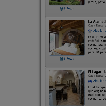
jardín, patio
8 Fotos
La Alameda 
Casa Rural 
Alquiler 
Casa Rural d
Peñafiel. Si
cocina total
coches, y cal
para 10 pers
8 Fotos
El Lagar de
Casa Rural 
Alquiler 
En el tranqui
que original
tradicionale
cocina. La b