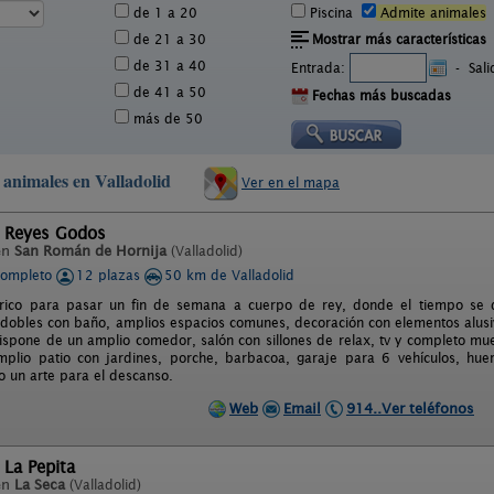
de 1 a 20
Piscina
Admite animales
de 21 a 30
Mostrar más características
de 31 a 40
Entrada:
-
Sal
de 41 a 50
Fechas más buscadas
más de 50
 animales en Valladolid
Ver en el mapa
l Reyes Godos
en
San Román de Hornija
(Valladolid)
completo
12 plazas
50 km de Valladolid
órico para pasar un fin de semana a cuerpo de rey, donde el tiempo se d
 dobles con baño, amplios espacios comunes, decoración con elementos alusi
Dispone de un amplio comedor, salón con sillones de relax, tv y completo mu
amplio patio con jardines, porche, barbacoa, garaje para 6 vehículos, hue
o un arte para el descanso.
Web
Email
914..Ver teléfonos
 La Pepita
en
La Seca
(Valladolid)