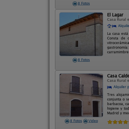
8 Fotos
El Lagar
Casa Rural 
Alquil
La casa está
Consta de c
vitrocerámi
gastronomía:
carramimbre
8 Fotos
Casa Calder
Casa Rural 
Alquiler 
Tres alojam
conjunta o s
barbacoa, ca
higiene y to
Madrid y med
8 Fotos
Video