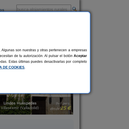
ios
-
al. Algunas son nuestras y otras pertenecen a empresas
on parte de la familia y por ello, van
cesitan de tu autorización. Al pulsar el botón
Aceptar
ntos del entorno. ¿Te imaginas el
uedas. Estas últimas puedes desactivarlas por completo
a por las que admitan animales.
CA DE COOKIES
.
La Casa del Medio
Casa Rural La Zar
6-8+2 pers.
23 €
uriel de Duero (Valladolid)
La Zarza (Valladoli
desde