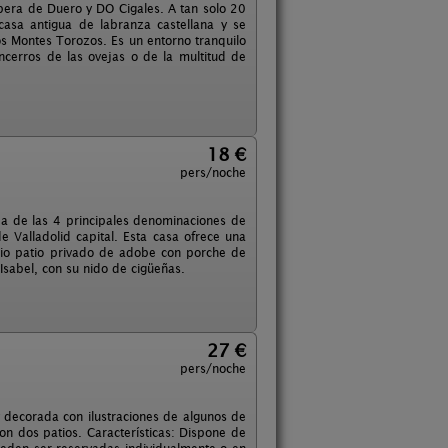
bera de Duero y DO Cigales. A tan solo 20
casa antigua de labranza castellana y se
os Montes Torozos. Es un entorno tranquilo
cerros de las ovejas o de la multitud de
18 €
pers/noche
da de las 4 principales denominaciones de
Valladolid capital. Esta casa ofrece una
plio patio privado de adobe con porche de
Isabel, con su nido de cigüeñas.
27 €
pers/noche
 y decorada con ilustraciones de algunos de
n dos patios. Características: Dispone de