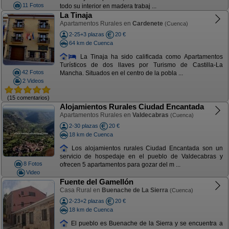
11 Fotos
todo su interior en madera trabaj ...
La Tinaja
Apartamentos Rurales en
Cardenete
(Cuenca)
2-25+3 plazas
20 €
64 km de Cuenca
La Tinaja ha sido calificada como Apartamentos
Turísticos de dos llaves por Turismo de Castilla-La
42 Fotos
Mancha. Situados en el centro de la pobla ...
2 Videos
(15 comentarios)
Alojamientos Rurales Ciudad Encantada
Apartamentos Rurales en
Valdecabras
(Cuenca)
2-30 plazas
20 €
18 km de Cuenca
Los alojamientos rurales Ciudad Encantada son un
servicio de hospedaje en el pueblo de Valdecabras y
8 Fotos
ofrecen 5 apartamentos para gozar del m ...
Video
Fuente del Gamellón
Casa Rural en
Buenache de La Sierra
(Cuenca)
2-23+2 plazas
20 €
18 km de Cuenca
El pueblo es Buenache de la Sierra y se encuentra a