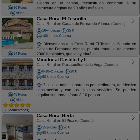
aislado en el campo, reconstruído conforme a su
50 Fotos
estructura original de 90 años atrás, en ...
Video
Casa Rural El Tesorillo
Casa Rural en
Casas de Fernando Alonso
(Cuenca)
16+4 plazas
35 €
100 km de Cuenca
Bienvenidos a la Casa Rural El Tesorillo. Situada en
Casas de Fernando Alonso, pueblo tranquilo de apenas
34 Fotos
2000 habitantes, que te ayudará a ...
Mirador al Castillo I y II
Casa Rural en
Paracuellos de la Vega
(Cuenca)
8-18+2 plazas
20 €
60 km de Cuenca
2 casas rurales separadas por medianera, de idéntica
construcción y con los mismos servicios. Se pueden
48 Fotos
alquilar separadas (para 8-10 person ...
Video
(3 comentarios)
Casa Rural Berta
Casa Rural en
El Picazo
(Cuenca)
15 plazas
28 €
90 km de Cuenca