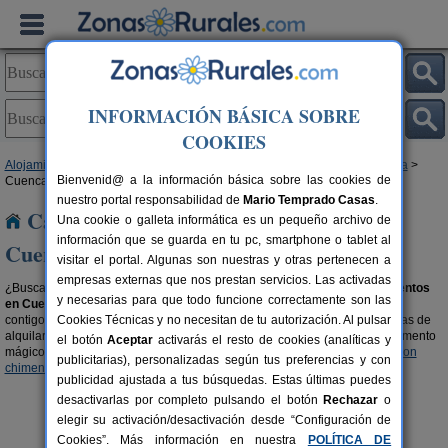
INFORMACIÓN BÁSICA SOBRE
COOKIES
Alojamientos
>
Casas rurales que admiten animales
>
Castilla-La Mancha
>
Bienvenid@ a la información básica sobre las cookies de
Cuenca
nuestro portal responsabilidad de
Mario Temprado Casas
.
Casas rurales que admiten animales en
Una cookie o galleta informática es un pequeño archivo de
información que se guarda en tu pc, smartphone o tablet al
Cuenca
visitar el portal. Algunas son nuestras y otras pertenecen a
empresas externas que nos prestan servicios. Las activadas
¿Buscas casas rurales que admiten animales? Aquí encontrarás
alojamientos
y necesarias para que todo funcione correctamente son las
en Cuenca que aceptan mascotas
, son parte de la familia y por ello, van
contigo de vacaciones. También tienen derecho de disfrutar de las ventajas de
Cookies Técnicas y no necesitan de tu autorización. Al pulsar
alquilar una casa rural y de los encantos del entorno. ¿Te imaginas el momento
el botón
Aceptar
activarás el resto de cookies (analíticas y
mágico con tu mascota al lado de la chimena?, encuentra
casas rurales con
publicitarias), personalizadas según tus preferencias y con
chimenea en Cuenca
y filtra por las que admitan animales.
publicidad ajustada a tus búsquedas. Estas últimas puedes
desactivarlas por completo pulsando el botón
Rechazar
o
elegir su activación/desactivación desde “Configuración de
Cookies”. Más información en nuestra
POLÍTICA DE