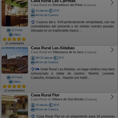
Casa Rural Las Carretas
Casa Rural en
Almodóvar del Pinar
(Cuenca)
14 plazas
23 €
46 km de Cuenca
Casona del s. XVII perfectamente rehabilitada, con las
comodidades del presente y sin olvidar nuestro pasado.
12 Fotos
Ubicada en un espléndido marco ...
Video
(1 comentario)
Casa Rural Las Aldabas
Casa Rural en
Villanueva de la Jara
(Cuenca)
30+12 plazas
25 €
85 km de Cuenca
Hotel Rural Las Aldabas, un lugar céntrico muy bien
comunicado a mitad de camino: Madrid, Levante,
43 Fotos
Cataluña, Andalucía... Alquiler por habit ...
Video
(2 comentarios)
Casa Rural Flor
Casa Rural en
Ribera de San Benito
(Cuenca)
18 plazas
30 €
95 km de Cuenca
Casa Rural Flor es un alojamiento para 18 personas