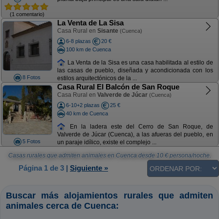
(1 comentario)
La Venta de La Sisa
Casa Rural en
Sisante
(Cuenca)
6-8 plazas
20 €
100 km de Cuenca
La Venta de la Sisa es una casa habilitada al estilo de
las casas de pueblo, diseñada y acondicionada con los
8 Fotos
estilos arquitectónicos de la ...
Casa Rural El Balcón de San Roque
Casa Rural en
Valverde de Júcar
(Cuenca)
6-10+2 plazas
25 €
40 km de Cuenca
En la ladera este del Cerro de San Roque, de
Valverde de Júcar (Cuenca), a las afueras del pueblo, en
5 Fotos
un paraje idílico, existe el complejo ...
Casas rurales que admiten animales en Cuenca
desde
10
€ persona/noche.
Página 1 de 3
|
Siguiente »
Buscar más alojamientos rurales que admiten
animales cerca de Cuenca: