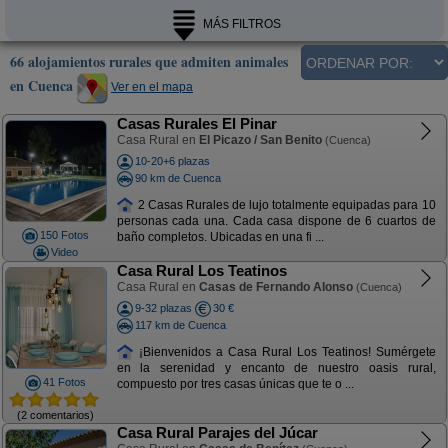
MÁS FILTROS
66 alojamientos rurales que admiten animales
en Cuenca
Ver en el mapa
Casas Rurales El Pinar
Casa Rural en
El Picazo / San Benito
(Cuenca)
10-20+6 plazas
90 km de Cuenca
2 Casas Rurales de lujo totalmente equipadas para 10
personas cada una. Cada casa dispone de 6 cuartos de
150 Fotos
baño completos. Ubicadas en una fi ...
Video
Casa Rural Los Teatinos
Casa Rural en
Casas de Fernando Alonso
(Cuenca)
9-32 plazas
30 €
117 km de Cuenca
¡Bienvenidos a Casa Rural Los Teatinos! Sumérgete
en la serenidad y encanto de nuestro oasis rural,
41 Fotos
compuesto por tres casas únicas que te o ...
(2 comentarios)
Casa Rural Parajes del Júcar