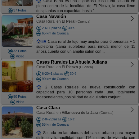
Casa Berta es una espaciosa casa rural situada en
pleno centro de la localidad de El Picazo, la casa tiene
37 Fotos
dos plantas con capacidad hasta 1 ...
Casa Navalón
Casa Rural en
El Peral
(Cuenca)
2-6+1 plazas
30 €
65 km de Cuenca
Casa rural de lujo muy amplia para 6 personas + 1
supletoria (cama supletoria para niño/a menor de 11
32 Fotos
años), cuenta con un amplio salón con ...
Video
Casas Rurales La Abuela Juliana
Casa Rural en
El Picazo
(Cuenca)
6-20+1 plazas
30 €
90 km de Cuenca
2 Casas Rurales de nueva construcción con
capacidad para 10 personas cada una, totalmente
50 Fotos
independientes, posibilidad de alquilarlas conjunt ...
Video
Casa Clara
Casa Rural en
Villanueva de la Jara
(Cuenca)
2-8+2 plazas
16 €
55 km de Cuenca
Situada en las afueras del casco urbano para mayor
disfrute y tranquilidad, con 116 metros de vivienda con