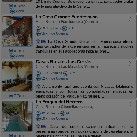
18 km de Cuenca. Se encuentra en ruta para poder visitar
8 Fotos
de lo más atractivo de la Serra ...
Video
La Casa Grande Fuertescusa
Hotel Rural en
Fuertescusa
(Cuenca)
50+10 plazas
20 €
55 km de Cuenca
La Casa Grande ubicada en Fuertescusa ofrece
días cargados de experiencias en la nataleza y noches
8 Fotos
tranquilas en sus acogedoras instalacione ...
Video
Casas Rurales Las Cerrás
Casa Rural en
Las Majadas
(Cuenca)
2-22+6 plazas
30 €
32 km de Cuenca
Alojamiento rural que cuenta con 5 casas totalmente
equipadas y con todas las comodidades, situadas en
7 Fotos
pleno corazón del Parque Natural de L ...
La Fragua del Herrero
Casa Rural en
Chumillas
(Cuenca)
12+2 plazas
44 €
50 km de Cuenca
Casa de primera categoría, situada en la
preserranía conquense, la casa dispone de tres plantas, la
8 Fotos
planta baja principal es una sala diáfan ...