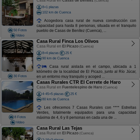
Casa Rural en
Casas de Benítez
(Cuenca)
8+1 plazas
102 km de Cuenca
Acogedora casa rural de nueva construcción con
capacidad para hasta 8 personas, situada en el tranquilo
50 Fotos
pueblo de Casas de Benítez (Cuenca), ...
Video
Casa Rural Finca Los Olivos
Casa Rural en
El Picazo
(Cuenca)
8+4 plazas
25 €
90 km de Cuenca
Casa rural aislada en el campo, ubicada a 1
kilómetro de la localidad de El Picazo, junto al Río Júcar,
30 Fotos
en un entorno muy tranquilo y acoged ...
Casas Rurales CTR El Cerrete de Haro
Casa Rural en
Fuentelespino de Haro
(Cuenca)
4-45+5 plazas
25 €
80 km de Cuenca
Les ofrecemos 7 Casas Rurales con **** Estrellas
Verdes, totalmente equipados para una capacidad
8 Fotos
máxima de 4, 6 y 8 personas en cada una de ...
Video
Casa Rural Las Tejas
Casa Rural en
El Picazo
(Cuenca)
2-16+3 plazas