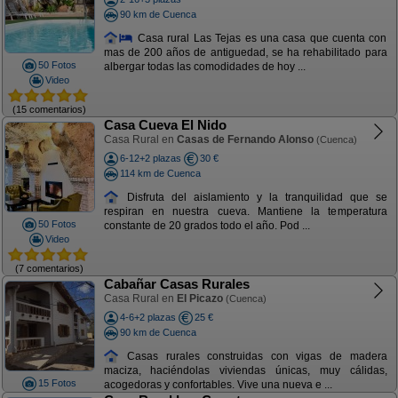
90 km de Cuenca
Casa rural Las Tejas es una casa que cuenta con
mas de 200 años de antiguedad, se ha rehabilitado para
50 Fotos
albergar todas las comodidades de hoy ...
Video
(15 comentarios)
Casa Cueva El Nido
Casa Rural en
Casas de Fernando Alonso
(Cuenca)
6-12+2 plazas
30 €
114 km de Cuenca
Disfruta del aislamiento y la tranquilidad que se
respiran en nuestra cueva. Mantiene la temperatura
50 Fotos
constante de 20 grados todo el año. Pod ...
Video
(7 comentarios)
Cabañar Casas Rurales
Casa Rural en
El Picazo
(Cuenca)
4-6+2 plazas
25 €
90 km de Cuenca
Casas rurales construidas con vigas de madera
maciza, haciéndolas viviendas únicas, muy cálidas,
15 Fotos
acogedoras y confortables. Vive una nueva e ...