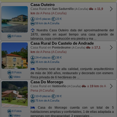
Casa Outeiro
Casa Rural en
San Sadurniño
a
11,9
(A Coruña)
km
de A Pena (A Coruña)
10+5 plazas
23 €
59 km de A Coruña
Nuestra Casa Outeiro data del aproximadmente del
1870, siendo en aquel tiempo una casa grande de
8 Fotos
labranza, cuya construcción era piedra y ma ...
Casa Rural Do Castelo de Andrade
Casa Rural en
Pontedeume
a
17,1
(A Coruña)
km
de A Pena (A Coruña)
24+4 plazas
38 €
35 km de A Coruña
Turismo rural de alta calidad, conjunto arquitectónico
8 Fotos
de más de 300 años, restaurado y decorado con esmero.
Video
Finca privada de 6 hectáreas de ...
Casa Do Morcego
Casa Rural en
Valdoviño
a
19 km
de A
(A Coruña)
Pena (A Coruña)
10+9 plazas
39 €
75 km de A Coruña
Casa do Morcego cuenta con un total de 5
8 Fotos
habitaciones amplias y confortables, 1 de ellas adaptada a
Video
personas con discapacidad, 2 especiales ...