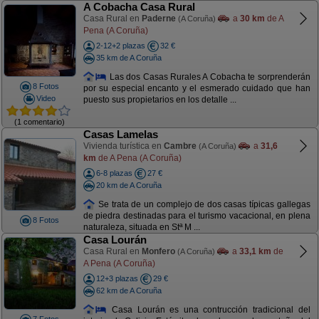
A Cobacha Casa Rural
Casa Rural en
Paderne
a
30 km
de A
(A Coruña)
Pena (A Coruña)
2-12+2 plazas
32 €
35 km de A Coruña
Las dos Casas Rurales A Cobacha te sorprenderán
8 Fotos
por su especial encanto y el esmerado cuidado que han
Video
puesto sus propietarios en los detalle ...
(1 comentario)
Casas Lamelas
Vivienda turística en
Cambre
a
31,6
(A Coruña)
km
de A Pena (A Coruña)
6-8 plazas
27 €
20 km de A Coruña
Se trata de un complejo de dos casas típicas gallegas
de piedra destinadas para el turismo vacacional, en plena
8 Fotos
naturaleza, situada en Stª M ...
Casa Lourán
Casa Rural en
Monfero
a
33,1 km
de
(A Coruña)
A Pena (A Coruña)
12+3 plazas
29 €
62 km de A Coruña
Casa Lourán es una contrucción tradicional del