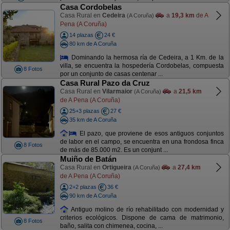
Casa Cordobelas
Casa Rural en
Cedeira
a
19,3 km
de A
(A Coruña)
Pena (A Coruña)
14 plazas
24 €
80 km de A Coruña
Dominando la hermosa ría de Cedeira, a 1 Km. de la
villa, se encuentra la hospedería Cordobelas, compuesta
8 Fotos
por un conjunto de casas centenar ...
Casa Rural Pazo da Cruz
Casa Rural en
Vilarmaior
a
21,5 km
(A Coruña)
de A Pena (A Coruña)
25+3 plazas
27 €
35 km de A Coruña
El pazo, que proviene de esos antiguos conjuntos
de labor en el campo, se encuentra en una frondosa finca
8 Fotos
de más de 85.000 m2. Es un conjunt ...
Muiño de Batán
Casa Rural en
Ortigueira
a
27,4 km
(A Coruña)
de A Pena (A Coruña)
2+2 plazas
36 €
90 km de A Coruña
Antiguo molino de río rehabilitado con modernidad y
criterios ecológicos. Dispone de cama de matrimonio,
8 Fotos
baño, salita con chimenea, cocina, ...