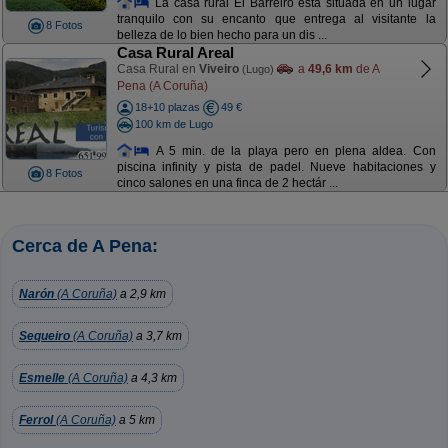
La casa rural El Barreiro está situada en un lugar
tranquilo con su encanto que entrega al visitante la
8 Fotos
belleza de lo bien hecho para un dis ...
Casa Rural Areal
Casa Rural en
Viveiro
a
49,6 km
de A
(Lugo)
Pena (A Coruña)
18+10 plazas
49 €
100 km de Lugo
A 5 min. de la playa pero en plena aldea. Con
piscina infinity y pista de padel. Nueve habitaciones y
8 Fotos
cinco salones en una finca de 2 hectár ...
Cerca de A Pena:
Narón
(A Coruña)
a 2,9 km
Sequeiro
(A Coruña)
a 3,7 km
Esmelle
(A Coruña)
a 4,3 km
Ferrol
(A Coruña)
a 5 km