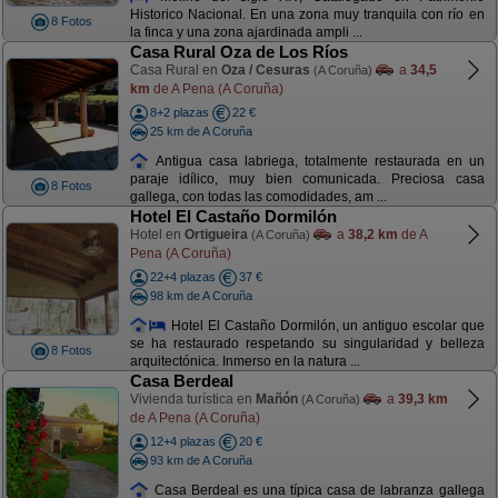
Historico Nacional. En una zona muy tranquila con río en
8 Fotos
la finca y una zona ajardinada ampli ...
Casa Rural Oza de Los Ríos
Casa Rural en
Oza / Cesuras
a
34,5
(A Coruña)
km
de A Pena (A Coruña)
8+2 plazas
22 €
25 km de A Coruña
Antigua casa labriega, totalmente restaurada en un
paraje idílico, muy bien comunicada. Preciosa casa
8 Fotos
gallega, con todas las comodidades, am ...
Hotel El Castaño Dormilón
Hotel en
Ortigueira
a
38,2 km
de A
(A Coruña)
Pena (A Coruña)
22+4 plazas
37 €
98 km de A Coruña
Hotel El Castaño Dormilón, un antiguo escolar que
se ha restaurado respetando su singularidad y belleza
8 Fotos
arquitectónica. Inmerso en la natura ...
Casa Berdeal
Vivienda turística en
Mañón
a
39,3 km
(A Coruña)
de A Pena (A Coruña)
12+4 plazas
20 €
93 km de A Coruña
Casa Berdeal es una típica casa de labranza gallega