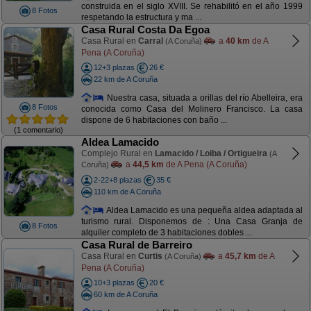
construida en el siglo XVIII. Se rehabilitó en el año 1999
8 Fotos
respetando la estructura y ma ...
Casa Rural Costa Da Egoa
Casa Rural en
Carral
a
40 km
de A
(A Coruña)
Pena (A Coruña)
12+3 plazas
26 €
22 km de A Coruña
Nuestra casa, situada a orillas del río Abelleira, era
8 Fotos
conocida como Casa del Molinero Francisco. La casa
dispone de 6 habitaciones con baño ...
(1 comentario)
Aldea Lamacido
Complejo Rural en
Lamacido / Loiba / Ortigueira
(A
a
44,5 km
de A Pena (A Coruña)
Coruña)
2-22+8 plazas
35 €
110 km de A Coruña
Aldea Lamacido es una pequeña aldea adaptada al
turismo rural. Disponemos de : Una Casa Granja de
8 Fotos
alquiler completo de 3 habitaciones dobles ...
Casa Rural de Barreiro
Casa Rural en
Curtis
a
45,7 km
de A
(A Coruña)
Pena (A Coruña)
10+3 plazas
20 €
60 km de A Coruña