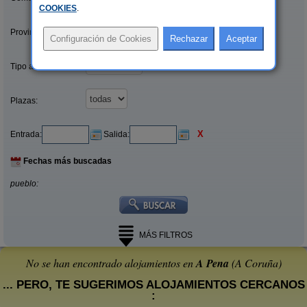
COOKIES
.
Provincias/Islas:
Tipo alquiler:
Plazas:
X
Entrada:
Salida:
Fechas más buscadas
pueblo:
MÁS FILTROS
No se han encontrado alojamientos en
A Pena
(A Coruña)
... PERO, TE SUGERIMOS ALOJAMIENTOS CERCANOS
: