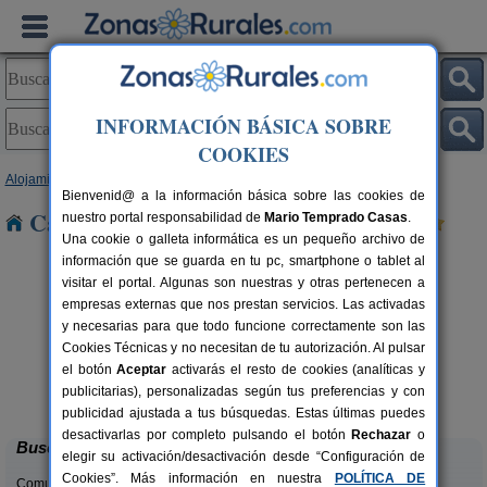
INFORMACIÓN BÁSICA SOBRE
COOKIES
Alojamientos
>
Galicia
>
A Coruña
> A Pena
Bienvenid@ a la información básica sobre las cookies de
Casas Rurales cerca de A Pena
nuestro portal responsabilidad de
Mario Temprado Casas
.
Una cookie o galleta informática es un pequeño archivo de
información que se guarda en tu pc, smartphone o tablet al
visitar el portal. Algunas son nuestras y otras pertenecen a
empresas externas que nos prestan servicios. Las activadas
y necesarias para que todo funcione correctamente son las
Cookies Técnicas y no necesitan de tu autorización. Al pulsar
el botón
Aceptar
activarás el resto de cookies (analíticas y
Casa DonaMaría
rs.
2-15 pers.
publicitarias), personalizadas según tus preferencias y con
 €
25 €
Ordes (A Coruña)
desde
publicidad ajustada a tus búsquedas. Estas últimas puedes
desactivarlas por completo pulsando el botón
Rechazar
o
Buscar
elegir su activación/desactivación desde “Configuración de
Cookies”. Más información en nuestra
POLÍTICA DE
Comunidades: