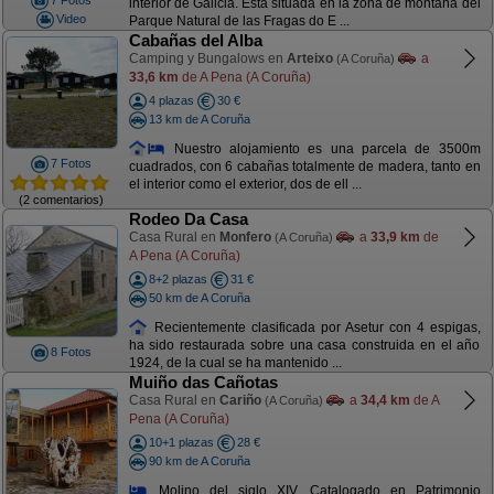
7 Fotos
interior de Galicia. Está situada en la zona de montaña del
Video
Parque Natural de las Fragas do E ...
Cabañas del Alba
Camping y Bungalows en
Arteixo
a
(A Coruña)
33,6 km
de A Pena (A Coruña)
4 plazas
30 €
13 km de A Coruña
Nuestro alojamiento es una parcela de 3500m
7 Fotos
cuadrados, con 6 cabañas totalmente de madera, tanto en
el interior como el exterior, dos de ell ...
(2 comentarios)
Rodeo Da Casa
Casa Rural en
Monfero
a
33,9 km
de
(A Coruña)
A Pena (A Coruña)
8+2 plazas
31 €
50 km de A Coruña
Recientemente clasificada por Asetur con 4 espigas,
ha sido restaurada sobre una casa construida en el año
8 Fotos
1924, de la cual se ha mantenido ...
Muiño das Cañotas
Casa Rural en
Cariño
a
34,4 km
de A
(A Coruña)
Pena (A Coruña)
10+1 plazas
28 €
90 km de A Coruña
Molino del siglo XIV, Catalogado en Patrimonio