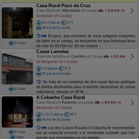
Casa Rural Pazo da Cruz
Casa Rural en
Vilarmaior
a
6,8 km
de
(A Coruña)
Bergondo (A Coruña)
25+3 plazas
27 €
35 km de A Coruña
El pazo, que proviene de esos antiguos conjuntos
de labor en el campo, se encuentra en una frondosa finca
8 Fotos
de más de 85.000 m2. Es un conjunt ...
Casas Lamelas
Vivienda turística en
Cambre
a
9,5 km
(A Coruña)
de Bergondo (A Coruña)
6-8 plazas
27 €
20 km de A Coruña
Se trata de un complejo de dos casas típicas gallegas
de piedra destinadas para el turismo vacacional, en plena
8 Fotos
naturaleza, situada en Stª M ...
A Cobacha Casa Rural
Casa Rural en
Paderne
a
9,6 km
de
(A Coruña)
Bergondo (A Coruña)
2-12+2 plazas
32 €
35 km de A Coruña
Las dos Casas Rurales A Cobacha te sorprenderán
8 Fotos
por su especial encanto y el esmerado cuidado que han
Video
puesto sus propietarios en los detalle ...