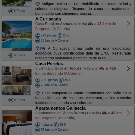
Antiguo molino de río rehabilitado con modernidad y
criterios ecológicos. Dispone de cama de matrimonio,
8 Fotos
baño, salita con chimenea, cocina, ...
A Curiscada
Casa Rural en
Arzúa
a
43,9 km
de
(A Coruña)
Bergondo (A Coruña)
7+2 plazas
25 €
65 km de A Coruña
A Curiscada forma parte de una explotación
ecológica, cuya construcción data de 1700. Restaurada
8 Fotos
respetando materiales y estructura de la zo ...
Casa Perelos
Vivienda turística en
Toques
a
44,6
(A Coruña)
km
de Bergondo (A Coruña)
2-10 plazas
25 €
75 km de A Coruña
Casa completa de cuatro dormitorios con baño en la
habitación, sala de estar con chimenea, cocina comedor
8 Fotos
totalmente equipada con todos los ...
Apartamentos Gallaecia
Apartamento en
Val do Dubra
a
48 km
(A Coruña)
de Bergondo (A Coruña)
4 plazas
36 €
55 km de A Coruña