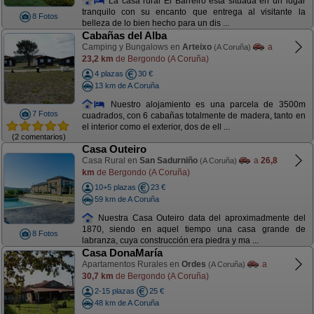
La casa rural El Barreiro está situada en un lugar
tranquilo con su encanto que entrega al visitante la
8 Fotos
belleza de lo bien hecho para un dis ...
Cabañas del Alba
Camping y Bungalows en
Arteixo
a
(A Coruña)
23,2 km
de Bergondo (A Coruña)
4 plazas
30 €
13 km de A Coruña
Nuestro alojamiento es una parcela de 3500m
7 Fotos
cuadrados, con 6 cabañas totalmente de madera, tanto en
el interior como el exterior, dos de ell ...
(2 comentarios)
Casa Outeiro
Casa Rural en
San Sadurniño
a
26,8
(A Coruña)
km
de Bergondo (A Coruña)
10+5 plazas
23 €
59 km de A Coruña
Nuestra Casa Outeiro data del aproximadmente del
1870, siendo en aquel tiempo una casa grande de
8 Fotos
labranza, cuya construcción era piedra y ma ...
Casa DonaMaría
Apartamentos Rurales en
Ordes
a
(A Coruña)
30,7 km
de Bergondo (A Coruña)
2-15 plazas
25 €
48 km de A Coruña