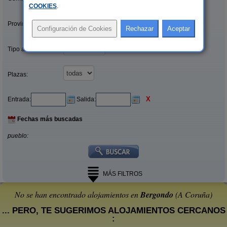
COOKIES
.
Provincias/Islas:
Tipo alquiler:
Plazas:
X
Entrada:
Salida:
Fechas más buscadas
pueblo:
MÁS FILTROS
No se han encontrado alojamientos en
Bergondo
(A Coruña)
... PERO, TE SUGERIMOS ALOJAMIENTOS CERCANOS
: