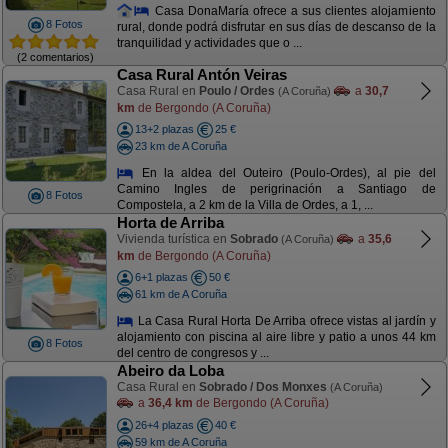
Casa DonaMaría ofrece a sus clientes alojamiento
8 Fotos
rural, donde podrá disfrutar en sus días de descanso de la
tranquilidad y actividades que o ...
(2 comentarios)
Casa Rural Antón Veiras
Casa Rural en
Poulo / Ordes
a
30,7
(A Coruña)
km
de Bergondo (A Coruña)
13+2 plazas
25 €
23 km de A Coruña
En la aldea del Outeiro (Poulo-Ordes), al pie del
Camino Ingles de perigrinación a Santiago de
8 Fotos
Compostela, a 2 km de la Villa de Ordes, a 1, ...
Horta de Arriba
Vivienda turística en
Sobrado
a
35,6
(A Coruña)
km
de Bergondo (A Coruña)
6+1 plazas
50 €
61 km de A Coruña
La Casa Rural Horta De Arriba ofrece vistas al jardín y
alojamiento con piscina al aire libre y patio a unos 44 km
8 Fotos
del centro de congresos y ...
Abeiro da Loba
Casa Rural en
Sobrado / Dos Monxes
(A Coruña)
a
36,4 km
de Bergondo (A Coruña)
26+4 plazas
40 €
59 km de A Coruña