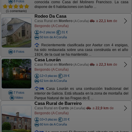
8 Fotos
conocida como Casa del Molinero Francisco. La casa
dispone de 6 habitaciones con baño ...
(1 comentario)
Rodeo Da Casa
Casa Rural en
Monfero
a
22,1 km
de
(A Coruña)
Bergondo (A Coruña)
8+2 plazas
31 €
50 km de A Coruña
Recientemente clasificada por Asetur con 4 espigas,
ha sido restaurada sobre una casa construida en el año
8 Fotos
1924, de la cual se ha mantenido ...
Casa Lourán
Casa Rural en
Monfero
a
22,3 km
de
(A Coruña)
Bergondo (A Coruña)
12+3 plazas
29 €
62 km de A Coruña
Casa Lourán es una contrucción tradicional del
7 Fotos
interior de Galicia. Está situada en la zona de montaña del
Video
Parque Natural de las Fragas do E ...
Casa Rural de Barreiro
Casa Rural en
Curtis
a
22,9 km
de
(A Coruña)
Bergondo (A Coruña)
10+3 plazas
20 €
60 km de A Coruña