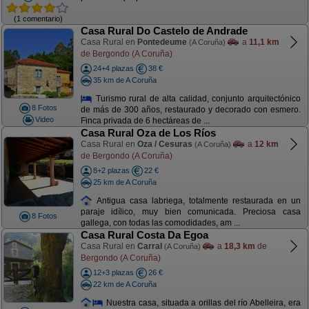
(1 comentario)
Casa Rural Do Castelo de Andrade
Casa Rural en
Pontedeume
a
11,1 km
(A Coruña)
de Bergondo (A Coruña)
24+4 plazas
38 €
35 km de A Coruña
Turismo rural de alta calidad, conjunto arquitectónico
8 Fotos
de más de 300 años, restaurado y decorado con esmero.
Video
Finca privada de 6 hectáreas de ...
Casa Rural Oza de Los Ríos
Casa Rural en
Oza / Cesuras
a
12 km
(A Coruña)
de Bergondo (A Coruña)
8+2 plazas
22 €
25 km de A Coruña
Antigua casa labriega, totalmente restaurada en un
paraje idílico, muy bien comunicada. Preciosa casa
8 Fotos
gallega, con todas las comodidades, am ...
Casa Rural Costa Da Egoa
Casa Rural en
Carral
a
18,3 km
de
(A Coruña)
Bergondo (A Coruña)
12+3 plazas
26 €
22 km de A Coruña
Nuestra casa, situada a orillas del río Abelleira, era