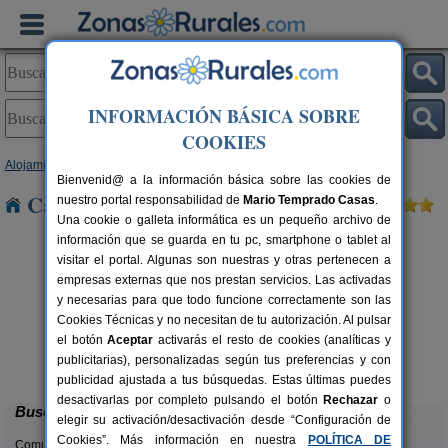
INFORMACIÓN BÁSICA SOBRE
COOKIES
Alojamientos
>
Galicia
>
A Coruña
> Bergondo
Bienvenid@ a la información básica sobre las cookies de
Casas Rurales cerca de Bergondo
nuestro portal responsabilidad de
Mario Temprado Casas
.
Una cookie o galleta informática es un pequeño archivo de
información que se guarda en tu pc, smartphone o tablet al
visitar el portal. Algunas son nuestras y otras pertenecen a
empresas externas que nos prestan servicios. Las activadas
y necesarias para que todo funcione correctamente son las
Cookies Técnicas y no necesitan de tu autorización. Al pulsar
el botón
Aceptar
activarás el resto de cookies (analíticas y
Cantos do Coido
rs.
6 pers.
publicitarias), personalizadas según tus preferencias y con
 €
30 €
Muxía (A Coruña)
desde
publicidad ajustada a tus búsquedas. Estas últimas puedes
desactivarlas por completo pulsando el botón
Rechazar
o
Buscar
elegir su activación/desactivación desde “Configuración de
Cookies”. Más información en nuestra
POLÍTICA DE
Comunidades: