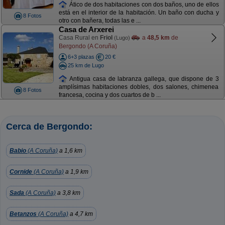
Ático de dos habitaciones con dos baños, uno de ellos
está en el interior de la habitación. Un baño con ducha y
8 Fotos
otro con bañera, todas las e ...
Casa de Arxerei
Casa Rural en
Friol
a
48,5 km
de
(Lugo)
Bergondo (A Coruña)
6+3 plazas
20 €
25 km de Lugo
Antigua casa de labranza gallega, que dispone de 3
amplísimas habitaciones dobles, dos salones, chimenea
8 Fotos
francesa, cocina y dos cuartos de b ...
Cerca de Bergondo:
Babio
(A Coruña)
a 1,6 km
Cornide
(A Coruña)
a 1,9 km
Sada
(A Coruña)
a 3,8 km
Betanzos
(A Coruña)
a 4,7 km