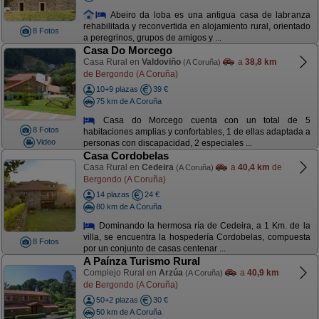
Abeiro da loba es una antigua casa de labranza
rehabilitada y reconvertida en alojamiento rural, orientado
8 Fotos
a peregrinos, grupos de amigos y ...
Casa Do Morcego
Casa Rural en
Valdoviño
a
38,8 km
(A Coruña)
de Bergondo (A Coruña)
10+9 plazas
39 €
75 km de A Coruña
Casa do Morcego cuenta con un total de 5
8 Fotos
habitaciones amplias y confortables, 1 de ellas adaptada a
Video
personas con discapacidad, 2 especiales ...
Casa Cordobelas
Casa Rural en
Cedeira
a
40,4 km
de
(A Coruña)
Bergondo (A Coruña)
14 plazas
24 €
80 km de A Coruña
Dominando la hermosa ría de Cedeira, a 1 Km. de la
villa, se encuentra la hospedería Cordobelas, compuesta
8 Fotos
por un conjunto de casas centenar ...
A Paínza Turismo Rural
Complejo Rural en
Arzúa
a
40,9 km
(A Coruña)
de Bergondo (A Coruña)
50+2 plazas
30 €
50 km de A Coruña