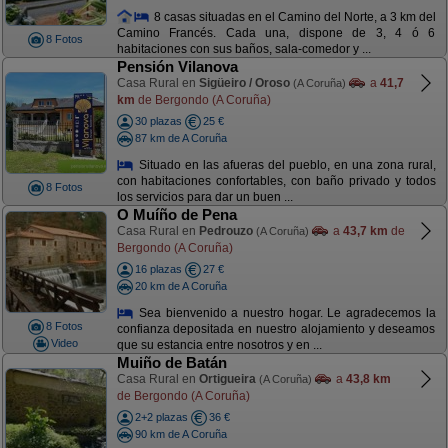
8 casas situadas en el Camino del Norte, a 3 km del
Camino Francés. Cada una, dispone de 3, 4 ó 6
8 Fotos
habitaciones con sus baños, sala-comedor y ...
Pensión Vilanova
Casa Rural en
Sigüeiro / Oroso
a
41,7
(A Coruña)
km
de Bergondo (A Coruña)
30 plazas
25 €
87 km de A Coruña
Situado en las afueras del pueblo, en una zona rural,
con habitaciones confortables, con baño privado y todos
8 Fotos
los servicios para dar un buen ...
O Muíño de Pena
Casa Rural en
Pedrouzo
a
43,7 km
de
(A Coruña)
Bergondo (A Coruña)
16 plazas
27 €
20 km de A Coruña
Sea bienvenido a nuestro hogar. Le agradecemos la
8 Fotos
confianza depositada en nuestro alojamiento y deseamos
Video
que su estancia entre nosotros y en ...
Muiño de Batán
Casa Rural en
Ortigueira
a
43,8 km
(A Coruña)
de Bergondo (A Coruña)
2+2 plazas
36 €
90 km de A Coruña