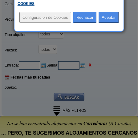
COOKIES
.
Comunidades:
Provincias/Islas:
Tipo alquiler:
Plazas:
X
Entrada:
Salida:
Fechas más buscadas
pueblo:
MÁS FILTROS
No se han encontrado alojamientos en
Corredoiras
(A Coruña)
... PERO, TE SUGERIMOS ALOJAMIENTOS CERCANOS
: