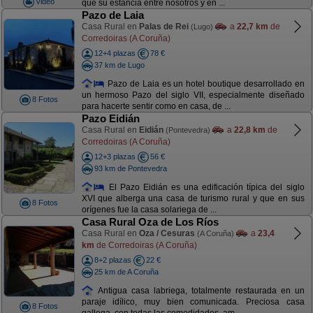
Video
que su estancia entre nosotros y en ...
Pazo de Laia
Casa Rural en
Palas de Rei
a
22,7 km
de
(Lugo)
Corredoiras (A Coruña)
12+4 plazas
78 €
37 km de Lugo
Pazo de Laia es un hotel boutique desarrollado en
un hermoso Pazo del siglo VII, especialmente diseñado
8 Fotos
para hacerte sentir como en casa, de ...
Pazo Eidián
Casa Rural en
Eidián
a
22,8 km
de
(Pontevedra)
Corredoiras (A Coruña)
12+3 plazas
56 €
93 km de Pontevedra
El Pazo Eidián es una edificación típica del siglo
XVI que alberga una casa de turismo rural y que en sus
8 Fotos
orígenes fue la casa solariega de ...
Casa Rural Oza de Los Ríos
Casa Rural en
Oza / Cesuras
a
23,4
(A Coruña)
km
de Corredoiras (A Coruña)
8+2 plazas
22 €
25 km de A Coruña
Antigua casa labriega, totalmente restaurada en un
paraje idílico, muy bien comunicada. Preciosa casa
8 Fotos