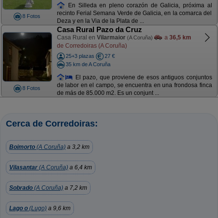
En Silleda en pleno corazón de Galicia, próxima al
recinto Ferial Semana Verde de Galicia, en la comarca del
8 Fotos
Deza y en la Via de la Plata de ...
Casa Rural Pazo da Cruz
Casa Rural en
Vilarmaior
a
36,5 km
(A Coruña)
de Corredoiras (A Coruña)
25+3 plazas
27 €
35 km de A Coruña
El pazo, que proviene de esos antiguos conjuntos
de labor en el campo, se encuentra en una frondosa finca
8 Fotos
de más de 85.000 m2. Es un conjunt ...
Cerca de Corredoiras:
Boimorto
(A Coruña)
a 3,2 km
Vilasantar
(A Coruña)
a 6,4 km
Sobrado
(A Coruña)
a 7,2 km
Lago o
(Lugo)
a 9,6 km