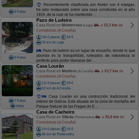
Recientemente clasificada por Asetur con 4 espigas,
ha sido restaurada sobre una casa construida en el año
8 Fotos
1924, de la cual se ha mantenido ...
Pazo de Ludeiro
Casa Rural en
Monterroso
a
33,3 km
de
(Lugo)
Corredoiras (A Coruña)
18+2 plazas
34 €
35 km de Lugo
Pazo de ludeiro es un lugar de ensueño, donde lo que
abunda es la tranquilidad, rodeados de naturaleza lo
8 Fotos
perfecto para poder liberarse del ...
Casa Lourán
Casa Rural en
Monfero
a
33,7 km
de
(A Coruña)
Corredoiras (A Coruña)
12+3 plazas
29 €
62 km de A Coruña
Casa Lourán es una contrucción tradicional del
7 Fotos
interior de Galicia. Está situada en la zona de montaña del
Video
Parque Natural de las Fragas do E ...
Casa de Cacheiro
Casa Rural en
Silleda
a
35,9 km
de
(Pontevedra)
Corredoiras (A Coruña)
14+2 plazas
16 €
86 km de Pontevedra