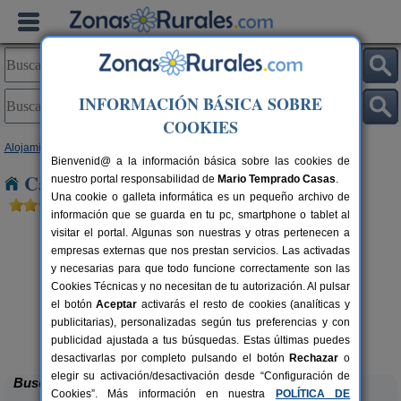
INFORMACIÓN BÁSICA SOBRE
COOKIES
Alojamientos
>
Galicia
>
A Coruña
> Corredoiras
Bienvenid@ a la información básica sobre las cookies de
Casas Rurales cerca de Corredoiras
nuestro portal responsabilidad de
Mario Temprado Casas
.
Una cookie o galleta informática es un pequeño archivo de
información que se guarda en tu pc, smartphone o tablet al
visitar el portal. Algunas son nuestras y otras pertenecen a
empresas externas que nos prestan servicios. Las activadas
y necesarias para que todo funcione correctamente son las
Cookies Técnicas y no necesitan de tu autorización. Al pulsar
el botón
Aceptar
activarás el resto de cookies (analíticas y
publicitarias), personalizadas según tus preferencias y con
Casa de Verdes
rs.
2-14+3 pers.
 €
36 €
publicidad ajustada a tus búsquedas. Estas últimas puedes
Cundíns (A Coruña)
desde
desactivarlas por completo pulsando el botón
Rechazar
o
elegir su activación/desactivación desde “Configuración de
Buscar
Cookies”. Más información en nuestra
POLÍTICA DE