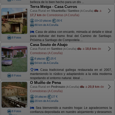
belleza de lo bien hecho para un dis ...
Terra Meiga - Casa Curros
Casa Rural en
Visantoña / Santiso
a
(A Coruña)
17,7 km
de Corredoiras (A Coruña)
10+10 plazas
30 €
80 km de A Coruña
Casa de aldea con encanto, mimada al detalle e ideal
para disfrutar del tramo final del Camino de Santiago.
8 Fotos
Próxima a Santiago de Compostela ...
Casa Souto de Abajo
Casa Rural en
Santiso
a
18,6 km
de
(A Coruña)
Corredoiras (A Coruña)
8 plazas
25 €
54 km de A Coruña
Casa tradicional gallega restaurada en el 2007,
manteniendo lo rústico y adaptandolo a la vida moderna
8 Fotos
respetando el entorno natural. Ideal ...
O Muíño de Pena
Casa Rural en
Pedrouzo
a
20,9 km
de
(A Coruña)
Corredoiras (A Coruña)
16 plazas
27 €
20 km de A Coruña
Sea bienvenido a nuestro hogar. Le agradecemos la
8 Fotos
confianza depositada en nuestro alojamiento y deseamos