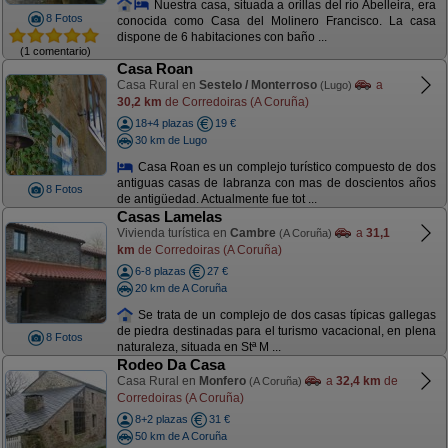
Nuestra casa, situada a orillas del río Abelleira, era
8 Fotos
conocida como Casa del Molinero Francisco. La casa
dispone de 6 habitaciones con baño ...
(1 comentario)
Casa Roan
Casa Rural en
Sestelo / Monterroso
a
(Lugo)
30,2 km
de Corredoiras (A Coruña)
18+4 plazas
19 €
30 km de Lugo
Casa Roan es un complejo turístico compuesto de dos
antiguas casas de labranza con mas de doscientos años
8 Fotos
de antigüedad. Actualmente fue tot ...
Casas Lamelas
Vivienda turística en
Cambre
a
31,1
(A Coruña)
km
de Corredoiras (A Coruña)
6-8 plazas
27 €
20 km de A Coruña
Se trata de un complejo de dos casas típicas gallegas
de piedra destinadas para el turismo vacacional, en plena
8 Fotos
naturaleza, situada en Stª M ...
Rodeo Da Casa
Casa Rural en
Monfero
a
32,4 km
de
(A Coruña)
Corredoiras (A Coruña)
8+2 plazas
31 €
50 km de A Coruña