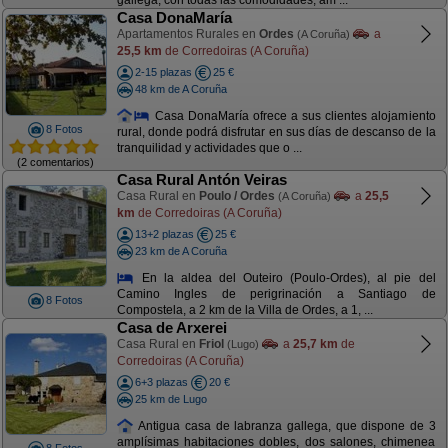
gallega, con todas las comodidades, am ...
Casa DonaMaría
Apartamentos Rurales en
Ordes
a
(A Coruña)
25,5 km
de Corredoiras (A Coruña)
2-15 plazas
25 €
48 km de A Coruña
Casa DonaMaría ofrece a sus clientes alojamiento
8 Fotos
rural, donde podrá disfrutar en sus días de descanso de la
tranquilidad y actividades que o ...
(2 comentarios)
Casa Rural Antón Veiras
Casa Rural en
Poulo / Ordes
a
25,5
(A Coruña)
km
de Corredoiras (A Coruña)
13+2 plazas
25 €
23 km de A Coruña
En la aldea del Outeiro (Poulo-Ordes), al pie del
Camino Ingles de perigrinación a Santiago de
8 Fotos
Compostela, a 2 km de la Villa de Ordes, a 1, ...
Casa de Arxerei
Casa Rural en
Friol
a
25,7 km
de
(Lugo)
Corredoiras (A Coruña)
6+3 plazas
20 €
25 km de Lugo
Antigua casa de labranza gallega, que dispone de 3
amplísimas habitaciones dobles, dos salones, chimenea