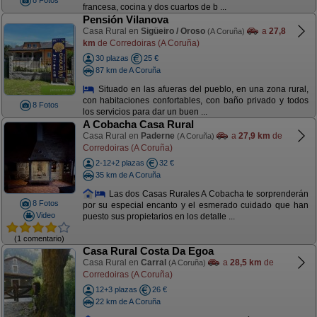
8 Fotos
francesa, cocina y dos cuartos de b ...
Pensión Vilanova
Casa Rural en
Sigüeiro / Oroso
a
27,8
(A Coruña)
km
de Corredoiras (A Coruña)
30 plazas
25 €
87 km de A Coruña
Situado en las afueras del pueblo, en una zona rural,
con habitaciones confortables, con baño privado y todos
8 Fotos
los servicios para dar un buen ...
A Cobacha Casa Rural
Casa Rural en
Paderne
a
27,9 km
de
(A Coruña)
Corredoiras (A Coruña)
2-12+2 plazas
32 €
35 km de A Coruña
Las dos Casas Rurales A Cobacha te sorprenderán
8 Fotos
por su especial encanto y el esmerado cuidado que han
Video
puesto sus propietarios en los detalle ...
(1 comentario)
Casa Rural Costa Da Egoa
Casa Rural en
Carral
a
28,5 km
de
(A Coruña)
Corredoiras (A Coruña)
12+3 plazas
26 €
22 km de A Coruña