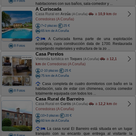
8 Fotos
habitaciones con sus baños, sala-comedor y ...
A Curiscada
Casa Rural en
Arzúa
a
10,9 km
de
(A Coruña)
Corredoiras (A Coruña)
7+2 plazas
25 €
65 km de A Coruña
A Curiscada forma parte de una explotación
ecológica, cuya construcción data de 1700. Restaurada
8 Fotos
respetando materiales y estructura de la zo ...
Casa Perelos
Vivienda turística en
Toques
a
12,1
(A Coruña)
km
de Corredoiras (A Coruña)
2-10 plazas
25 €
75 km de A Coruña
Casa completa de cuatro dormitorios con baño en la
habitación, sala de estar con chimenea, cocina comedor
8 Fotos
totalmente equipada con todos los ...
Casa Rural de Barreiro
Casa Rural en
Curtis
a
12,2 km
de
(A Coruña)
Corredoiras (A Coruña)
10+3 plazas
20 €
60 km de A Coruña
La casa rural El Barreiro está situada en un lugar
tranquilo con su encanto que entrega al visitante la
8 Fotos