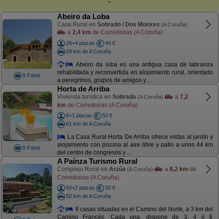
Abeiro da Loba
Casa Rural en
Sobrado / Dos Monxes
(A Coruña)
a
2,4 km
de Corredoiras (A Coruña)
26+4 plazas
40 €
59 km de A Coruña
Abeiro da loba es una antigua casa de labranza
rehabilitada y reconvertida en alojamiento rural, orientado
8 Fotos
a peregrinos, grupos de amigos y ...
Horta de Arriba
Vivienda turística en
Sobrado
a
7,2
(A Coruña)
km
de Corredoiras (A Coruña)
6+1 plazas
50 €
61 km de A Coruña
La Casa Rural Horta De Arriba ofrece vistas al jardín y
alojamiento con piscina al aire libre y patio a unos 44 km
8 Fotos
del centro de congresos y ...
A Paínza Turismo Rural
Complejo Rural en
Arzúa
a
8,2 km
de
(A Coruña)
Corredoiras (A Coruña)
50+2 plazas
30 €
50 km de A Coruña
8 casas situadas en el Camino del Norte, a 3 km del
Camino Francés. Cada una, dispone de 3, 4 ó 6