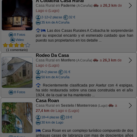
A Cobacha Casa Rural
Casa Rural en
Paderne
a
26,3 km
de
(A Coruña)
Lago o (Lugo)
2-12+2 plazas
32 €
35 km de A Coruña
Las dos Casas Rurales A Cobacha te sorprenderán
8 Fotos
por su especial encanto y el esmerado cuidado que han
Video
puesto sus propietarios en los detalle ...
(1 comentario)
Rodeo Da Casa
Casa Rural en
Monfero
a
26,3 km
de
(A Coruña)
Lago o (Lugo)
8+2 plazas
31 €
50 km de A Coruña
Recientemente clasificada por Asetur con 4 espigas,
ha sido restaurada sobre una casa construida en el año
8 Fotos
1924, de la cual se ha mantenido ...
Casa Roan
Casa Rural en
Sestelo / Monterroso
a
(Lugo)
27,4 km
de Lago o (Lugo)
18+4 plazas
19 €
30 km de Lugo
Casa Roan es un complejo turístico compuesto de dos
antiguas casas de labranza con mas de doscientos años