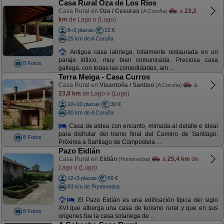
Casa Rural Oza de Los Ríos
Casa Rural en
Oza / Cesuras
a
23,2
(A Coruña)
km
de Lago o (Lugo)
8+2 plazas
22 €
25 km de A Coruña
Antigua casa labriega, totalmente restaurada en un
paraje idílico, muy bien comunicada. Preciosa casa
8 Fotos
gallega, con todas las comodidades, am ...
Terra Meiga - Casa Curros
Casa Rural en
Visantoña / Santiso
a
(A Coruña)
23,8 km
de Lago o (Lugo)
10+10 plazas
30 €
80 km de A Coruña
Casa de aldea con encanto, mimada al detalle e ideal
para disfrutar del tramo final del Camino de Santiago.
8 Fotos
Próxima a Santiago de Compostela ...
Pazo Eidián
Casa Rural en
Eidián
a
25,4 km
de
(Pontevedra)
Lago o (Lugo)
12+3 plazas
56 €
93 km de Pontevedra
El Pazo Eidián es una edificación típica del siglo
XVI que alberga una casa de turismo rural y que en sus
8 Fotos
orígenes fue la casa solariega de ...