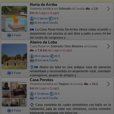
Horta de Arriba
Vivienda turística en
Sobrado
a
2,6
(A Coruña)
km
de Lago o (Lugo)
6+1 plazas
50 €
61 km de A Coruña
La Casa Rural Horta De Arriba ofrece vistas al jardín y
alojamiento con piscina al aire libre y patio a unos 44 km
8 Fotos
del centro de congresos y ...
Abeiro da Loba
Casa Rural en
Sobrado / Dos Monxes
(A Coruña)
a
7,8 km
de Lago o (Lugo)
26+4 plazas
40 €
59 km de A Coruña
Abeiro da loba es una antigua casa de labranza
rehabilitada y reconvertida en alojamiento rural, orientado
8 Fotos
a peregrinos, grupos de amigos y ...
Casa Perelos
Vivienda turística en
Toques
a
10,1
(A Coruña)
km
de Lago o (Lugo)
2-10 plazas
25 €
75 km de A Coruña
Casa completa de cuatro dormitorios con baño en la
habitación, sala de estar con chimenea, cocina comedor
8 Fotos
totalmente equipada con todos los ...