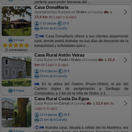
perfecto para poder liberarse del ...
Casa DonaMaría
Apartamentos Rurales en
Ordes
a
(A Coruña)
33,4 km
de Lago o (Lugo)
2-15 plazas
25 €
48 km de A Coruña
Casa DonaMaría ofrece a sus clientes alojamiento
8 Fotos
rural, donde podrá disfrutar en sus días de descanso de la
tranquilidad y actividades que o ...
(2 comentarios)
Casa Rural Antón Veiras
Casa Rural en
Poulo / Ordes
a
33,4
(A Coruña)
km
de Lago o (Lugo)
13+2 plazas
25 €
23 km de A Coruña
En la aldea del Outeiro (Poulo-Ordes), al pie del
Camino Ingles de perigrinación a Santiago de
8 Fotos
Compostela, a 2 km de la Villa de Ordes, a 1, ...
Casa Rural Costa Da Egoa
Casa Rural en
Carral
a
33,4 km
de
(A Coruña)
Lago o (Lugo)
12+3 plazas
26 €
22 km de A Coruña
Nuestra casa, situada a orillas del río Abelleira, era
8 Fotos