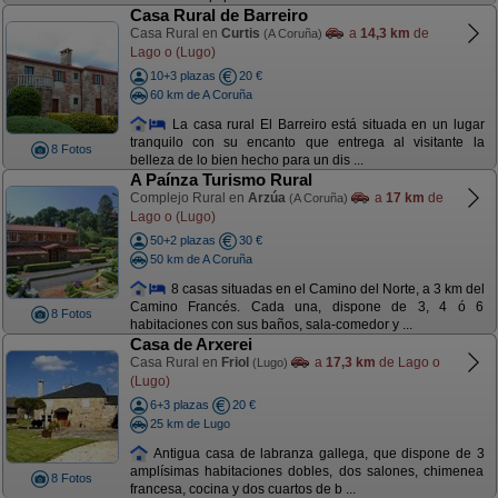
Casa Rural de Barreiro
Casa Rural en
Curtis
a
14,3 km
de
(A Coruña)
Lago o (Lugo)
10+3 plazas
20 €
60 km de A Coruña
La casa rural El Barreiro está situada en un lugar
tranquilo con su encanto que entrega al visitante la
8 Fotos
belleza de lo bien hecho para un dis ...
A Paínza Turismo Rural
Complejo Rural en
Arzúa
a
17 km
de
(A Coruña)
Lago o (Lugo)
50+2 plazas
30 €
50 km de A Coruña
8 casas situadas en el Camino del Norte, a 3 km del
Camino Francés. Cada una, dispone de 3, 4 ó 6
8 Fotos
habitaciones con sus baños, sala-comedor y ...
Casa de Arxerei
Casa Rural en
Friol
a
17,3 km
de Lago o
(Lugo)
(Lugo)
6+3 plazas
20 €
25 km de Lugo
Antigua casa de labranza gallega, que dispone de 3
amplísimas habitaciones dobles, dos salones, chimenea
8 Fotos
francesa, cocina y dos cuartos de b ...