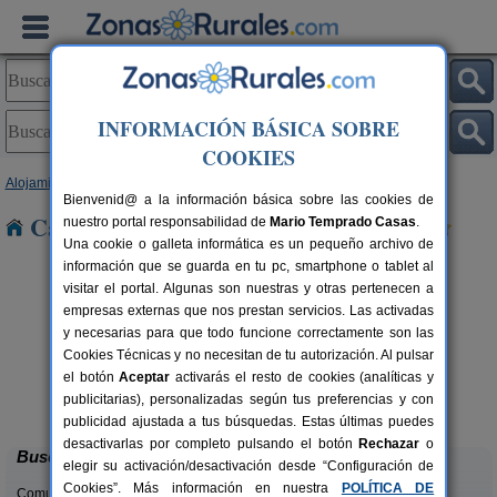
INFORMACIÓN BÁSICA SOBRE
COOKIES
Alojamientos
>
Galicia
>
Lugo
> Lago o
Bienvenid@ a la información básica sobre las cookies de
Casas Rurales cerca de Lago o
nuestro portal responsabilidad de
Mario Temprado Casas
.
Una cookie o galleta informática es un pequeño archivo de
información que se guarda en tu pc, smartphone o tablet al
visitar el portal. Algunas son nuestras y otras pertenecen a
empresas externas que nos prestan servicios. Las activadas
y necesarias para que todo funcione correctamente son las
Cookies Técnicas y no necesitan de tu autorización. Al pulsar
el botón
Aceptar
activarás el resto de cookies (analíticas y
Finca o Bizarro
rs.
2-16 pers.
publicitarias), personalizadas según tus preferencias y con
 €
25 €
Trabada (Lugo)
desde
publicidad ajustada a tus búsquedas. Estas últimas puedes
desactivarlas por completo pulsando el botón
Rechazar
o
Buscar
elegir su activación/desactivación desde “Configuración de
Cookies”. Más información en nuestra
POLÍTICA DE
Comunidades: