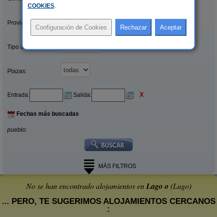
COOKIES
.
Provincias/Islas:
Tipo alquiler:
Plazas:
X
Entrada:
Salida:
Fechas más buscadas
pueblo:
MÁS FILTROS
No se han encontrado alojamientos en
Lago o
(Lugo)
... PERO, TE SUGERIMOS ALOJAMIENTOS CERCANOS
: