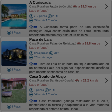
A Curiscada
Casa Rural en
Arzúa
a
19,3 km
de
(A Coruña)
Lago o (Lugo)
7+2 plazas
25 €
65 km de A Coruña
A Curiscada forma parte de una explotación
ecológica, cuya construcción data de 1700. Restaurada
8 Fotos
respetando materiales y estructura de la zo ...
Pazo de Laia
Casa Rural en
Palas de Rei
a
19,8 km
de
(Lugo)
Lago o (Lugo)
12+4 plazas
78 €
37 km de Lugo
Pazo de Laia es un hotel boutique desarrollado en
un hermoso Pazo del siglo VII, especialmente diseñado
8 Fotos
para hacerte sentir como en casa, de ...
Casa Souto de Abajo
Casa Rural en
Santiso
a
21,2 km
de
(A Coruña)
Lago o (Lugo)
8 plazas
25 €
54 km de A Coruña
Casa tradicional gallega restaurada en el 2007,
manteniendo lo rústico y adaptandolo a la vida moderna
8 Fotos
respetando el entorno natural. Ideal ...