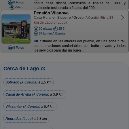
8 Fotos
bonita casa rústica, construida a finales del 1800 y
Video
totalmente restaurada a finales del 200 ...
Pensión Vilanova
Casa Rural en
Sigüeiro / Oroso
a
37
(A Coruña)
km
de Lago o (Lugo)
30 plazas
25 €
87 km de A Coruña
Situado en las afueras del pueblo, en una zona rural,
con habitaciones confortables, con baño privado y todos
8 Fotos
los servicios para dar un buen ...
Cerca de Lago o:
Sobrado
(A Coruña)
a 2,5 km
Casal de Arriba
(A Coruña)
a 3,9 km
Vilasantar
(A Coruña)
a 8,4 km
Negradas
(Lugo)
a 9,3 km