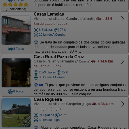
conocida como Casa del Molinero Francisco. La casa
dispone de 6 habitaciones con baño ...
(1 comentario)
Casas Lamelas
Vivienda turística en
Cambre
a
33,6
(A Coruña)
km
de Lago o (Lugo)
6-8 plazas
27 €
20 km de A Coruña
Se trata de un complejo de dos casas típicas gallegas
de piedra destinadas para el turismo vacacional, en plena
8 Fotos
naturaleza, situada en Stª M ...
Casa Rural Pazo da Cruz
Casa Rural en
Vilarmaior
a
34,6 km
(A Coruña)
de Lago o (Lugo)
25+3 plazas
27 €
35 km de A Coruña
El pazo, que proviene de esos antiguos conjuntos
de labor en el campo, se encuentra en una frondosa finca
8 Fotos
de más de 85.000 m2. Es un conjunt ...
Casa Rigueira
Vivienda turística en
Cospeito
a
36,4 km
(Lugo)
de Lago o (Lugo)
9+1 plazas
21 €
30 km de Lugo
Alquiler de casa completa. Casa Rigueira es una