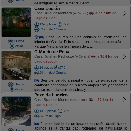
8 Fotos
de antigüedad. Actualmente fue tot ...
Casa Lourán
Casa Rural en
Monfero
a
27,7 km
de
(A Coruña)
Lago o (Lugo)
12+3 plazas
29 €
62 km de A Coruña
Casa Lourán es una contrucción tradicional del
7 Fotos
interior de Galicia. Está situada en la zona de montaña del
Video
Parque Natural de las Fragas do E ...
O Muíño de Pena
Casa Rural en
Pedrouzo
a
30,4 km
de
(A Coruña)
Lago o (Lugo)
16 plazas
27 €
20 km de A Coruña
Sea bienvenido a nuestro hogar. Le agradecemos la
8 Fotos
confianza depositada en nuestro alojamiento y deseamos
Video
que su estancia entre nosotros y en ...
Pazo de Ludeiro
Casa Rural en
Monterroso
a
32 km
de
(Lugo)
Lago o (Lugo)
18+2 plazas
34 €
35 km de Lugo
Pazo de ludeiro es un lugar de ensueño, donde lo que
abunda es la tranquilidad, rodeados de naturaleza lo
8 Fotos