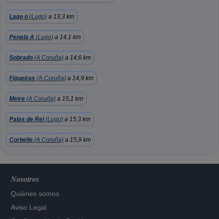
Lago o
(Lugo)
a 13,3 km
Penela A
(Lugo)
a 14,1 km
Sobrado
(A Coruña)
a 14,6 km
Figueiras
(A Coruña)
a 14,9 km
Meire
(A Coruña)
a 15,1 km
Palas de Rei
(Lugo)
a 15,3 km
Corbelle
(A Coruña)
a 15,9 km
Nosotros
Quiénes somos
Aviso Legal