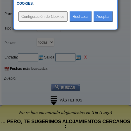
COOKIES
.
Provincias/Islas:
Tipo alquiler:
Plazas:
X
Entrada:
Salida:
Fechas más buscadas
pueblo:
MÁS FILTROS
No se han encontrado alojamientos en
Xia
(Lugo)
... PERO, TE SUGERIMOS ALOJAMIENTOS CERCANOS
: