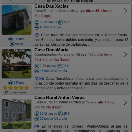
de más de 85.000 m2. Es un conjunt ...
Casa Das Xacias
Casa Rural en
Chantada
a
45,1 km
de
(Lugo)
Xia (Lugo)
12+3 plazas
35 €
40 km de Lugo
Casa rural de alquiler completo en la Ribeira Sacra,
8 Fotos
con 6 habitaciones dobles con baño, y capacidad para 15
Video
personas. Dispone de barbacoa, ...
Casa DonaMaría
Apartamentos Rurales en
Ordes
a
(A Coruña)
46,2 km
de Xia (Lugo)
2-15 plazas
25 €
48 km de A Coruña
Casa DonaMaría ofrece a sus clientes alojamiento
8 Fotos
rural, donde podrá disfrutar en sus días de descanso de la
tranquilidad y actividades que o ...
(2 comentarios)
Casa Rural Antón Veiras
Casa Rural en
Poulo / Ordes
a
46,2
(A Coruña)
km
de Xia (Lugo)
13+2 plazas
25 €
23 km de A Coruña
En la aldea del Outeiro (Poulo-Ordes), al pie del
Camino Ingles de perigrinación a Santiago de