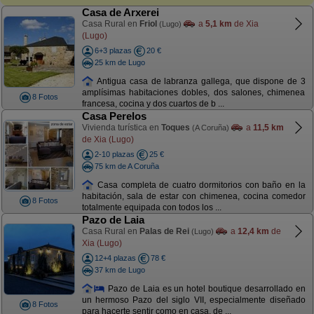
Casa de Arxerei
Casa Rural en
Friol
a
5,1 km
de Xia
(Lugo)
(Lugo)
6+3 plazas
20 €
25 km de Lugo
Antigua casa de labranza gallega, que dispone de 3
amplísimas habitaciones dobles, dos salones, chimenea
8 Fotos
francesa, cocina y dos cuartos de b ...
Casa Perelos
Vivienda turística en
Toques
a
11,5 km
(A Coruña)
de Xia (Lugo)
2-10 plazas
25 €
75 km de A Coruña
Casa completa de cuatro dormitorios con baño en la
habitación, sala de estar con chimenea, cocina comedor
8 Fotos
totalmente equipada con todos los ...
Pazo de Laia
Casa Rural en
Palas de Rei
a
12,4 km
de
(Lugo)
Xia (Lugo)
12+4 plazas
78 €
37 km de Lugo
Pazo de Laia es un hotel boutique desarrollado en
un hermoso Pazo del siglo VII, especialmente diseñado
8 Fotos
para hacerte sentir como en casa, de ...