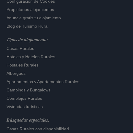
Configuración de Cookies
Propietarios alojamientos
Anuncia gratis tu alojamiento
Blog de Turismo Rural
Tipos de alojamiento:
Casas Rurales
Hoteles
y
Hoteles Rurales
Hostales Rurales
Albergues
Apartamentos
y
Apartamentos Rurales
Campings y Bungalows
Complejos Rurales
Viviendas turísticas
Búsquedas especiales:
Casas Rurales con disponibilidad