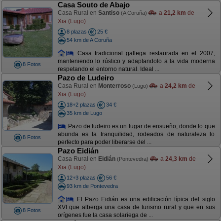
Casa Souto de Abajo
Casa Rural en
Santiso
a
21,2 km
de
(A Coruña)
Xia (Lugo)
8 plazas
25 €
54 km de A Coruña
Casa tradicional gallega restaurada en el 2007,
manteniendo lo rústico y adaptandolo a la vida moderna
8 Fotos
respetando el entorno natural. Ideal ...
Pazo de Ludeiro
Casa Rural en
Monterroso
a
24,2 km
de
(Lugo)
Xia (Lugo)
18+2 plazas
34 €
35 km de Lugo
Pazo de ludeiro es un lugar de ensueño, donde lo que
abunda es la tranquilidad, rodeados de naturaleza lo
8 Fotos
perfecto para poder liberarse del ...
Pazo Eidián
Casa Rural en
Eidián
a
24,3 km
de
(Pontevedra)
Xia (Lugo)
12+3 plazas
56 €
93 km de Pontevedra
El Pazo Eidián es una edificación típica del siglo
XVI que alberga una casa de turismo rural y que en sus
8 Fotos
orígenes fue la casa solariega de ...