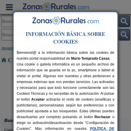
INFORMACIÓN BÁSICA SOBRE
COOKIES
Alojamientos
>
Galicia
>
Lugo
> Xia
Bienvenid@ a la información básica sobre las cookies de
Casas Rurales cerca de Xia
nuestro portal responsabilidad de
Mario Temprado Casas
.
Una cookie o galleta informática es un pequeño archivo de
información que se guarda en tu pc, smartphone o tablet al
visitar el portal. Algunas son nuestras y otras pertenecen a
empresas externas que nos prestan servicios. Las activadas
y necesarias para que todo funcione correctamente son las
Cookies Técnicas y no necesitan de tu autorización. Al pulsar
el botón
Aceptar
activarás el resto de cookies (analíticas y
Casa Rural Areal
rs.
18+10 pers.
publicitarias), personalizadas según tus preferencias y con
 €
49 €
Viveiro (Lugo)
desde
publicidad ajustada a tus búsquedas. Estas últimas puedes
desactivarlas por completo pulsando el botón
Rechazar
o
Buscar
elegir su activación/desactivación desde “Configuración de
Cookies”. Más información en nuestra
POLÍTICA DE
Comunidades: