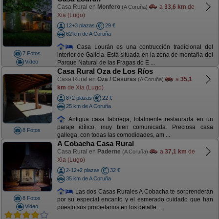
Casa Rural en
Monfero
a
33,6 km
de
(A Coruña)
Xia (Lugo)
12+3 plazas
29 €
62 km de A Coruña
Casa Lourán es una contrucción tradicional del
7 Fotos
interior de Galicia. Está situada en la zona de montaña del
Video
Parque Natural de las Fragas do E ...
Casa Rural Oza de Los Ríos
Casa Rural en
Oza / Cesuras
a
35,1
(A Coruña)
km
de Xia (Lugo)
8+2 plazas
22 €
25 km de A Coruña
Antigua casa labriega, totalmente restaurada en un
paraje idílico, muy bien comunicada. Preciosa casa
8 Fotos
gallega, con todas las comodidades, am ...
A Cobacha Casa Rural
Casa Rural en
Paderne
a
37,1 km
de
(A Coruña)
Xia (Lugo)
2-12+2 plazas
32 €
35 km de A Coruña
Las dos Casas Rurales A Cobacha te sorprenderán
8 Fotos
por su especial encanto y el esmerado cuidado que han
Video
puesto sus propietarios en los detalle ...