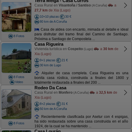
Terra Meiga - Casa Curros
Casa Rural en
Visantoña / Santiso
a
(A Coruña)
27,7 km
de Xia (Lugo)
10+10 plazas
30 €
80 km de A Coruña
Casa de aldea con encanto, mimada al detalle e ideal
para disfrutar del tramo final del Camino de Santiago.
8 Fotos
Próxima a Santiago de Compostela ...
Casa Rigueira
Vivienda turística en
Cospeito
a
30 km
de
(Lugo)
Xia (Lugo)
9+1 plazas
21 €
30 km de Lugo
Alquiler de casa completa. Casa Rigueira es una
8 Fotos
bonita casa rústica, construida a finales del 1800 y
Video
totalmente restaurada a finales del 200 ...
Rodeo Da Casa
Casa Rural en
Monfero
a
32,5 km
de
(A Coruña)
Xia (Lugo)
8+2 plazas
31 €
50 km de A Coruña
Recientemente clasificada por Asetur con 4 espigas,
ha sido restaurada sobre una casa construida en el año
8 Fotos
1924, de la cual se ha mantenido ...
Casa Lourán