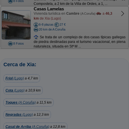
8 Fotos
Compostela, a 2 km de la Villa de Ordes, a 1, ...
Casas Lamelas
Vivienda turística en
Cambre
a
46,3
(A Coruña)
km
de Xia (Lugo)
6-8 plazas
27 €
20 km de A Coruña
Se trata de un complejo de dos casas típicas gallegas
de piedra destinadas para el turismo vacacional, en plena
8 Fotos
naturaleza, situada en Stª M ...
Cerca de Xia:
Friol
(Lugo)
a 4,7 km
Cota
(Lugo)
a 10,9 km
Toques
(A Coruña)
a 11,5 km
Negradas
(Lugo)
a 12,3 km
Casal de Arriba
(A Coruña)
a 12,8 km