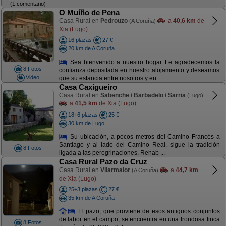
(1 comentario)
O Muíño de Pena
Casa Rural en
Pedrouzo
a
40,6 km
de
(A Coruña)
Xia (Lugo)
16 plazas
27 €
20 km de A Coruña
Sea bienvenido a nuestro hogar. Le agradecemos la
8 Fotos
confianza depositada en nuestro alojamiento y deseamos
Video
que su estancia entre nosotros y en ...
Casa Caxigueiro
Casa Rural en
Sabenche / Barbadelo / Sarria
(Lugo)
a
41,5 km
de Xia (Lugo)
18+6 plazas
25 €
30 km de Lugo
Su ubicación, a pocos metros del Camino Francés a
Santiago y al lado del Camino Real, sigue la tradición
8 Fotos
ligada a las peregrinaciones. Rehab ...
Casa Rural Pazo da Cruz
Casa Rural en
Vilarmaior
a
44,7 km
(A Coruña)
de Xia (Lugo)
25+3 plazas
27 €
35 km de A Coruña
El pazo, que proviene de esos antiguos conjuntos
de labor en el campo, se encuentra en una frondosa finca
8 Fotos