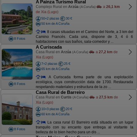
A Paínza Turismo Rural
Complejo Rural en
Arzúa
a
26,1 km
(A Coruña)
de Xia (Lugo)
50+2 plazas
30 €
50 km de A Coruña
8 casas situadas en el Camino del Norte, a 3 km del
Camino Francés. Cada una, dispone de 3, 4 ó 6
8 Fotos
habitaciones con sus baños, sala-comedor y ...
A Curiscada
Casa Rural en
Arzúa
a
27,2 km
de
(A Coruña)
Xia (Lugo)
7+2 plazas
25 €
65 km de A Coruña
A Curiscada forma parte de una explotación
ecológica, cuya construcción data de 1700. Restaurada
8 Fotos
respetando materiales y estructura de la zo ...
Casa Rural de Barreiro
Casa Rural en
Curtis
a
27,5 km
de
(A Coruña)
Xia (Lugo)
10+3 plazas
20 €
60 km de A Coruña
La casa rural El Barreiro está situada en un lugar
tranquilo con su encanto que entrega al visitante la
8 Fotos
belleza de lo bien hecho para un dis ...