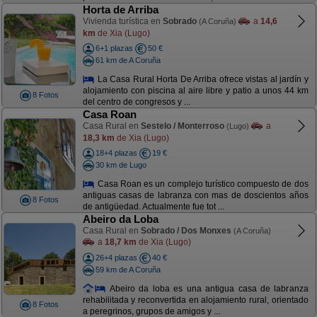
Horta de Arriba
Vivienda turística en
Sobrado
a
14,6
(A Coruña)
km
de Xia (Lugo)
6+1 plazas
50 €
61 km de A Coruña
La Casa Rural Horta De Arriba ofrece vistas al jardín y
alojamiento con piscina al aire libre y patio a unos 44 km
8 Fotos
del centro de congresos y ...
Casa Roan
Casa Rural en
Sestelo / Monterroso
a
(Lugo)
18,3 km
de Xia (Lugo)
18+4 plazas
19 €
30 km de Lugo
Casa Roan es un complejo turístico compuesto de dos
antiguas casas de labranza con mas de doscientos años
8 Fotos
de antigüedad. Actualmente fue tot ...
Abeiro da Loba
Casa Rural en
Sobrado / Dos Monxes
(A Coruña)
a
18,7 km
de Xia (Lugo)
26+4 plazas
40 €
59 km de A Coruña
Abeiro da loba es una antigua casa de labranza
rehabilitada y reconvertida en alojamiento rural, orientado
8 Fotos
a peregrinos, grupos de amigos y ...