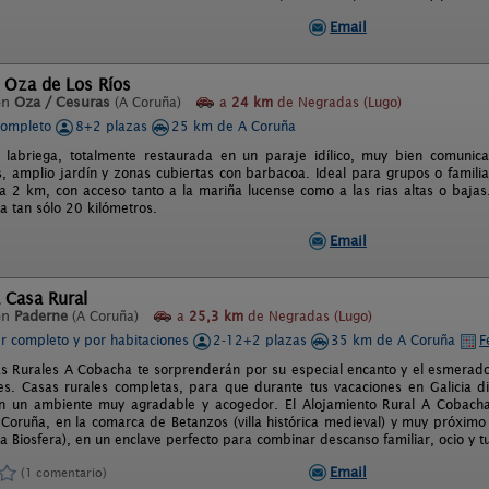
Email
 Oza de Los Ríos
en
Oza / Cesuras
(A Coruña)
a
24 km
de Negradas (Lugo)
completo
8+2 plazas
25 km de A Coruña
 labriega, totalmente restaurada en un paraje idílico, muy bien comunica
 amplio jardín y zonas cubiertas con barbacoa. Ideal para grupos o familias
 a 2 km, con acceso tanto a la mariña lucense como a las rias altas o bajas
a tan sólo 20 kilómetros.
Email
 Casa Rural
en
Paderne
(A Coruña)
a
25,3 km
de Negradas (Lugo)
er completo y por habitaciones
2-12+2 plazas
35 km de A Coruña
F
s Rurales A Cobacha te sorprenderán por su especial encanto y el esmerado
les. Casas rurales completas, para que durante tus vacaciones en Galicia di
n un ambiente muy agradable y acogedor. El Alojamiento Rural A Cobacha 
 Coruña, en la comarca de Betanzos (villa histórica medieval) y muy próximo
a Biosfera), en un enclave perfecto para combinar descanso familiar, ocio y tu
Email
(1 comentario)