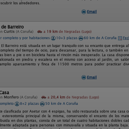
scubrir los alrededores.
Email
 de Barreiro
en
Curtis
(A Coruña)
a
19 km
de Negradas (Lugo)
er completo y por habitaciones
10+3 plazas
60 km de A Coruña
Fec
 El Barreiro está situada en un lugar tranquilo con su encanto que entrega al
 completo del tiempo de ocio, para descansar, para la lectura, o también en
das bien a pie o en bicicleta hasta el rincón más inesperado. La casa dispo
balconada en piedra y escalera en el mismo con acceso al jardin, un sal
amplio aparcamiento y finca de 11500 metros para poder practicar dive
Email
Casa
en
Monfero
(A Coruña)
a
20,4 km
de Negradas (Lugo)
completo
8+2 plazas
50 km de A Coruña
e clasificada por Asetur con 4 espigas, ha sido restaurada sobre una casa c
 estereotomía principal de la misma, conservando el encanto de los mate
ribuida en dos plantas, consta de un total de cuatro habitaciones dobles 
almente adaptada para personas con minusvalía y situada en la planta baj