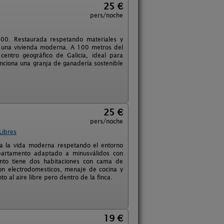
25 €
pers/noche
700. Restaurada respetando materiales y
e una vivienda moderna. A 100 metros del
entro geográfico de Galicia, ideal para
unciona una granja de ganadería sostenible
25 €
pers/noche
Libres
 a la vida moderna respetando el entorno
apartamento adaptado a minusválidos con
ento tiene dos habitaciones con cama de
on electrodomesticos, menaje de cocina y
al aire libre pero dentro de la finca.
19 €