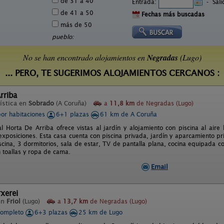
de 31 a 40
Entrada:
-
Sal
de 41 a 50
Fechas más buscadas
más de 50
pueblo:
No se han encontrado alojamientos en
Negradas
(Lugo)
... PERO, TE SUGERIMOS ALOJAMIENTOS CERCANOS :
rriba
ística en
Sobrado
(A Coruña)
a
11,8 km
de Negradas (Lugo)
por habitaciones
6+1 plazas
61 km de A Coruña
l Horta De Arriba ofrece vistas al jardín y alojamiento con piscina al aire
exposiciones. Esta casa cuenta con piscina privada, jardín y aparcamiento pri
piscina, 3 dormitorios, sala de estar, TV de pantalla plana, cocina equipada 
 toallas y ropa de cama.
Email
xerei
en
Friol
(Lugo)
a
13,7 km
de Negradas (Lugo)
completo
6+3 plazas
25 km de Lugo