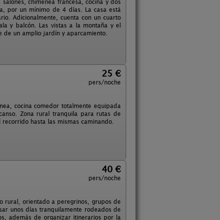
 salones, chimenea francesa, cocina y dos
ta, por un mínimo de 4 días. La casa está
rio. Adicionalmente, cuenta con un cuarto
a y balcón. Las vistas a la montaña y el
e de un amplio jardín y aparcamiento.
25 €
pers/noche
enea, cocina comedor totalmente equipada
canso. Zona rural tranquila para rutas de
l recorrido hasta las mismas caminando.
40 €
pers/noche
o rural, orientado a peregrinos, grupos de
asar unos días tranquilamente rodeados de
os, además de organizar itinerarios por la