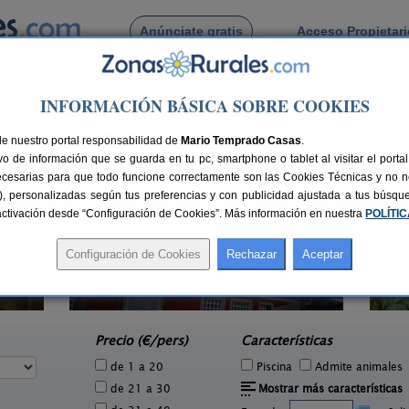
Anúnciate gratis
Acceso Propietar
Busca por pueblo
INFORMACIÓN BÁSICA SOBRE COOKIES
 de Negradas
de nuestro portal responsabilidad de
Mario Temprado Casas
.
o de información que se guarda en tu pc, smartphone o tablet al visitar el port
ecesarias para que todo funcione correctamente son las Cookies Técnicas y no ne
rias), personalizadas según tus preferencias y con publicidad ajustada a tus búsq
sactivación desde “Configuración de Cookies”. Más información en nuestra
POLÍTI
Pensión Residencia Herbón
4 pers.
14+3 pers.
30 €
25 €
Becerreá (Lugo)
e
desde
Precio (€/pers)
Características
de 1 a 20
Piscina
Admite animales
de 21 a 30
Mostrar más características