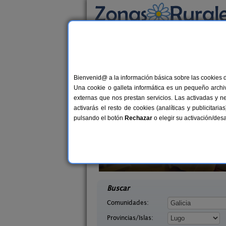
Busca por alojamiento
Alojamientos
>
Galicia
>
Lugo
> Negradas
Casas Rurales cerca
Bienvenid@ a la información básica sobre las cookies 
Una cookie o galleta informática es un pequeño archiv
externas que nos prestan servicios. Las activadas y n
activarás el resto de cookies (analíticas y publicita
pulsando el botón
Rechazar
o elegir su activación/de
branza
Hotel Mi Norte
21+3 pers.
20+
25 €
Lugo)
Ribadeo (Lugo)
desde
desd
Buscar
Comunidades:
Provincias/Islas: