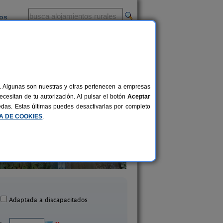
ios
-
al. Algunas son nuestras y otras pertenecen a empresas
cesitan de tu autorización. Al pulsar el botón
Aceptar
uedas. Estas últimas puedes desactivarlas por completo
CA DE COOKIES
.
Casa Roan
Pazo de Ludeiro
18+4 pers.
19 €
Sestelo (Lugo)
Monterroso (Lugo
desde
Adaptada a discapacitados