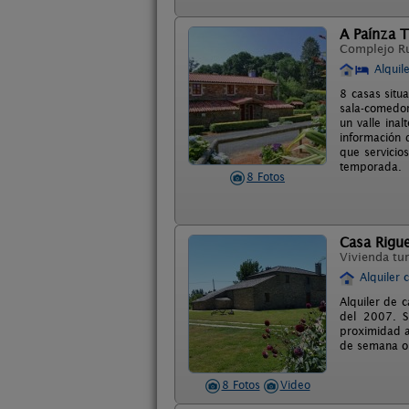
A Paínza T
Complejo R
Alquil
8 casas situ
sala-comedor
un valle ina
información d
que servicio
temporada.
8 Fotos
Casa Rigue
Vivienda tur
Alquiler 
Alquiler de c
del 2007. S
proximidad a
de semana o 
8 Fotos
Video