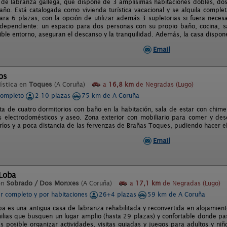
 de labranza gallega, que dispone de 3 amplísimas habitaciones dobles, dos
año. Está catalogada como vivienda turística vacacional y se alquila comple
ra 6 plazas, con la opción de utilizar además 3 supletorias si fuera necesa
dependiente: un espacio para dos personas con su propio baño, cocina, sal
ible entorno, aseguran el descanso y la tranquilidad. Además, la casa dispon
Email
os
ística en
Toques
(A Coruña)
a
16,8 km
de Negradas (Lugo)
completo
2-10 plazas
75 km de A Coruña
a de cuatro dormitorios con baño en la habitación, sala de estar con chim
s electrodomésticos y aseo. Zona exterior con mobiliario para comer y des
ríos y a poca distancia de las fervenzas de Brañas Toques, pudiendo hacer e
Email
 Loba
en
Sobrado / Dos Monxes
(A Coruña)
a
17,1 km
de Negradas (Lugo)
er completo y por habitaciones
26+4 plazas
59 km de A Coruña
ba es una antigua casa de labranza rehabilitada y reconvertida en alojamient
ilias que busquen un lugar amplio (hasta 29 plazas) y confortable donde p
Es posible organizar actividades, visitas guiadas y juegos para adultos y niñ