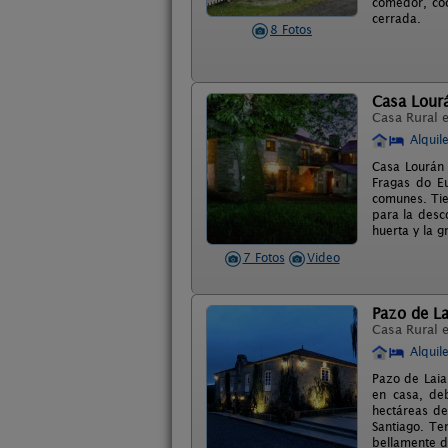
comedor, coc
cerrada.
8 Fotos
Casa Lour
Casa Rural 
Alquil
Casa Lourán 
Fragas do E
comunes. Tie
para la desc
huerta y la g
7 Fotos
Video
Pazo de La
Casa Rural 
Alquil
Pazo de Laia
en casa, de
hectáreas de
Santiago. Te
bellamente de