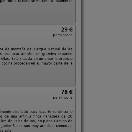
 que rodea la casa se encuentra totalmente
29 €
pers/noche
zona de montaña del Parque Natural de las
Es una casa amplia con grandes espacios
ellas. Está situada en un entorno propicio
u cocina proceden en su mayor parte de la
78 €
pers/noche
almente diseñado para hacerte sentir como
os de una antigua finca ganadera de 20
9 km de Palas de Rei, en pleno Camino de
s Junior Suites son muy amplias, cómodas,
de arte!