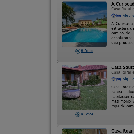
A Curisca
Casa Rural 
Alquil
A Curiscada
estructura d
camino de S
desplazarse 
que produce 
8 Fotos
Casa Sout
Casa Rural 
Alquil
Casa tradici
natural. Id
habitación 
matrimonio y
ropa de cama
8 Fotos
Casa Roan