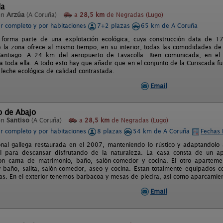
da
en
Arzúa
(A Coruña)
a
28,5 km
de Negradas (Lugo)
er completo y por habitaciones
7+2 plazas
65 km de A Coruña
 forma parte de una explotación ecológica, cuya construcción data de 1
e la zona ofrece al mismo tiempo, en su interior, todas las comodidades d
antiago. A 24 km del aeropuerto de Lavacolla. Bien comunicada, en el c
a toda ella. A todo esto hay que añadir que en el conjunto de la Curiscada f
leche ecológica de calidad contrastada.
Email
o de Abajo
en
Santiso
(A Coruña)
a
28,5 km
de Negradas (Lugo)
er completo y por habitaciones
8 plazas
54 km de A Coruña
Fechas 
onal gallega restaurada en el 2007, manteniendo lo rústico y adaptandolo
eal para descansar disfrutando de la naturaleza. La casa consta de un 
con cama de matrimonio, baño, salón-comedor y cocina. El otro apartem
 baño, salita, salón-comedor, aseo y cocina. Estan totalmente equipados c
s. En el exterior tenemos barbacoa y mesas de piedra, así como aparcamiento 
Email