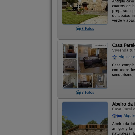
Antigua casa
cuartos de b
preparada pa
de abaixo in
verde y apac
8 Fotos
Casa Perel
Vivienda tur
Alquiler 
Casa complet
con todos lo
senderismo, 
8 Fotos
Abeiro da
Casa Rural 
Alquil
Abeiro da lo
amigos y fam
naturaleza. 