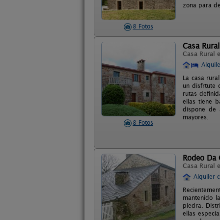
zona para de
8 Fotos
Casa Rural
Casa Rural 
Alquil
La casa rural
un disfrtute
rutas defini
ellas tiene 
dispone de 
mayores.
8 Fotos
Rodeo Da 
Casa Rural 
Alquiler 
Recientement
mantenido la
piedra. Dist
ellas especi