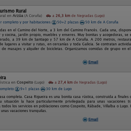
urismo Rural
ural en
Arzúa
(A Coruña)
a
26,3 km
de Negradas (Lugo)
er completo y por habitaciones
50+2 plazas
50 km de A Coruña
adas en el Camino del Norte, a 3 km del Camino Francés. Cada una, dispone
 y cocina, jardín propio, muebles y enseres. Muy bonitas y acogedoras, se
lterado, a 39 km de Santiago y 57 km de A Coruña. A 200 metros, restauran
e lugares a visitar y rutas, en cercanías y toda Galicia. Se contratan activ
s de masajes y alquiler de bicicletas. Organizamos comidas de grupo en el
Email
ira
ística en
Cospeito
(Lugo)
a
27,4 km
de Negradas (Lugo)
completo
9+1 plazas
30 km de Lugo
asa completa. Casa Rigueira es una bonita casa rústica, construida a finales
u situación la hace particularmente privilegiada para unas vacaciones 
 todos los servicios en poblaciones como Cospeito, Rábade, Villalba o Lugo. I
unas vacaciones tranquilas.
Email