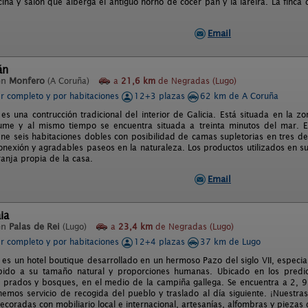
ina y salón que alberga el antiguo horno de cocer pan y la lareira. La finca
Email
án
en
Monfero
(A Coruña)
a
21,6 km
de Negradas (Lugo)
er completo y por habitaciones
12+3 plazas
62 km de A Coruña
es una contrucción tradicional del interior de Galicia. Está situada en la 
ume y al mismo tiempo se encuentra situada a treinta minutos del mar. 
ne seis habitaciones dobles con posibilidad de camas supletorias en tres de 
onexión y agradables paseos en la naturaleza. Los productos utilizados en s
ranja propia de la casa.
Email
ia
en
Palas de Rei
(Lugo)
a
23,4 km
de Negradas (Lugo)
er completo y por habitaciones
12+4 plazas
37 km de Lugo
 es un hotel boutique desarrollado en un hermoso Pazo del siglo VII, especi
bido a su tamaño natural y proporciones humanas. Ubicado en los predi
 prados y bosques, en el medio de la campiña gallega. Se encuentra a 2, 
nemos servicio de recogida del pueblo y traslado al día siguiente. ¡Nuestra
coradas con mobiliario local e internacional, artesanías, alfombras y piezas 